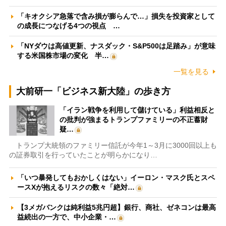
「キオクシア急落で含み損が膨らんで…」損失を投資家として
の成長につなげる4つの視点 …
「NYダウは高値更新、ナスダック・S&P500は足踏み」が意味
する米国株市場の変化 半…
一覧を見る
大前研一「ビジネス新大陸」の歩き方
「イラン戦争を利用して儲けている」利益相反と
の批判が強まるトランプファミリーの不正蓄財
疑…
トランプ大統領のファミリー信託が今年1～3月に3000回以上も
の証券取引を行っていたことが明らかになり…
「いつ暴発してもおかしくはない」イーロン・マスク氏とスペ
ースXが抱えるリスクの数々「絶対…
【3メガバンクは純利益5兆円超】銀行、商社、ゼネコンは最高
益続出の一方で、中小企業・…