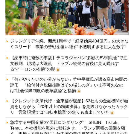
ジャングリア沖縄、開業1周年で「経済効果494億円」の大きな
ミスリード 事業の苦戦を覆い隠す“不透明すぎる巨大な数字”
【納車時に複数の事故】テスラジャパン“多額のEV補助金”で注
文殺到、現場は大混乱 トラブル続発の背後に見え隠れす
る“イーロンの右腕”の影
「何がやりたいのか分からない」竹中平蔵氏が語る高市内閣の
評価 「給付付き税額控除はその場しのぎ」いま不可欠なの
は“社会保障制度の改革議論”と指摘
【クレジット決済代行・全東信が破産】63社もの金融機関が融
資をしながら「20年以上の粉飾決算」を見抜けなかったカラク
リ 営業現場では“自転車操業”の焦りも表出していた
急増する中国企業の“国籍ロンダリング” SHEIN、TikTok、
Temu…本社機能を海外に移転させ、トランプ関税の回避を狙
う 現地人を隠れ蓑にした中国企業の農業参入・土地取得への