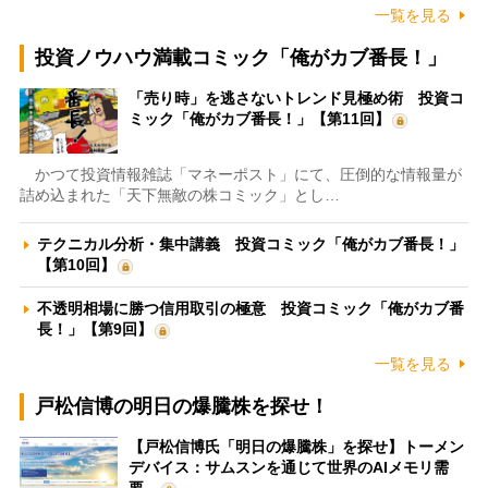
一覧を見る
投資ノウハウ満載コミック「俺がカブ番長！」
「売り時」を逃さないトレンド見極め術 投資コ
ミック「俺がカブ番長！」【第11回】
かつて投資情報雑誌「マネーポスト」にて、圧倒的な情報量が
詰め込まれた「天下無敵の株コミック」とし…
テクニカル分析・集中講義 投資コミック「俺がカブ番長！」
【第10回】
不透明相場に勝つ信用取引の極意 投資コミック「俺がカブ番
長！」【第9回】
一覧を見る
戸松信博の明日の爆騰株を探せ！
【戸松信博氏「明日の爆騰株」を探せ】トーメン
デバイス：サムスンを通じて世界のAIメモリ需
要…