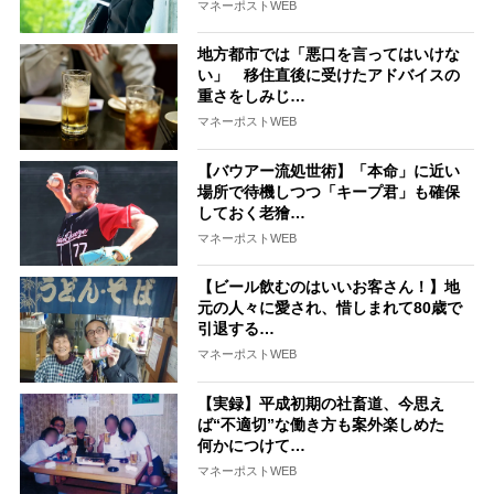
マネーポストWEB
地方都市では「悪口を言ってはいけな
い」 移住直後に受けたアドバイスの
重さをしみじ…
マネーポストWEB
【バウアー流処世術】「本命」に近い
場所で待機しつつ「キープ君」も確保
しておく老獪…
マネーポストWEB
【ビール飲むのはいいお客さん！】地
元の人々に愛され、惜しまれて80歳で
引退する…
マネーポストWEB
【実録】平成初期の社畜道、今思え
ば“不適切”な働き方も案外楽しめた
何かにつけて…
マネーポストWEB