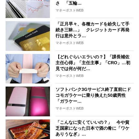
さ 「五輪…
マネーポストWEB
「正月早々、各種カードを紛失して手
続き三昧…」 クレジットカード再発
行は意外とラ…
マネーポストWEB
【どれぐらいエラいの？】「課長補佐
主任心得」「主任主事」「CRO」…初
見では何が何だ…
マネーポストWEB
ソフトバンク3Gサービス終了直前にド
コモガラケーに乗り換えた50歳男性
「ガラケー…
マネーポストWEB
「こんなに安くていいの？」 今や貧
乏国家になった日本で酒の肴に「ワケ
ありうなぎ」…