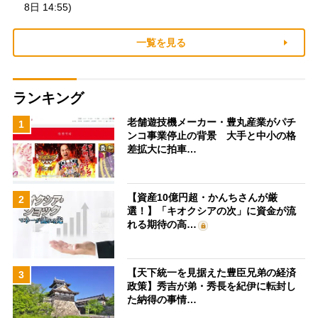
8日 14:55)
一覧を見る
ランキング
老舗遊技機メーカー・豊丸産業がパチ
1
ンコ事業停止の背景 大手と中小の格
差拡大に拍車…
【資産10億円超・かんちさんが厳
2
選！】「キオクシアの次」に資金が流
れる期待の高…
【天下統一を見据えた豊臣兄弟の経済
3
政策】秀吉が弟・秀長を紀伊に転封し
た納得の事情…