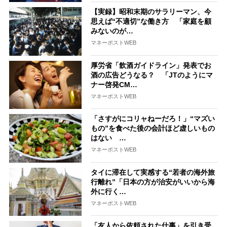
【実録】昭和末期のサラリーマン、今
思えば“不適切”な働き方 「家庭を顧
みないのが…
マネーポストWEB
厚労省「飲酒ガイドライン」発表でお
酒の広告どうなる？ 「JTのようにマ
ナー啓発CM…
マネーポストWEB
「さすがにコリャねーだろ！」“マズい
もの”を食べた後の会計ほど虚しいもの
はない …
マネーポストWEB
タイに滞在して実感する“若者の海外旅
行離れ”「日本の方が治安がいいから海
外に行く…
マネーポストWEB
「友人から依頼された仕事」を引き受