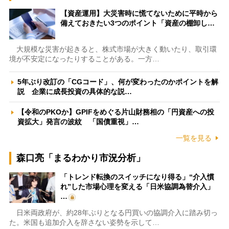
【資産運用】大災害時に慌てないために平時から
備えておきたい3つのポイント「資産の棚卸し…
大規模な災害が起きると、株式市場が大きく動いたり、取引環
境が不安定になったりすることがある。一方…
5年ぶり改訂の「CGコード」、何が変わったのかポイントを解
説 企業に成長投資の具体的な説…
【令和のPKOか】GPIFをめぐる片山財務相の「円資産への投
資拡大」発言の波紋 「国債重視」…
一覧を見る
森口亮「まるわかり市況分析」
「トレンド転換のスイッチになり得る」“介入慣
れ”した市場心理を変える「日米協調為替介入」
…
日米両政府が、約28年ぶりとなる円買いの協調介入に踏み切っ
た。米国も追加介入を辞さない姿勢を示して…