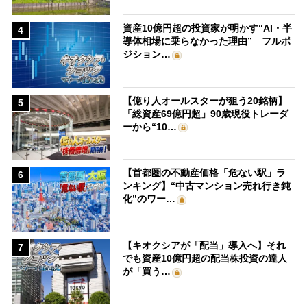
資産10億円超の投資家が明かす“AI・半
4
導体相場に乗らなかった理由” フルポ
ジション…
【億り人オールスターが狙う20銘柄】
5
「総資産69億円超」90歳現役トレーダ
ーから“10…
【首都圏の不動産価格「危ない駅」ラ
6
ンキング】“中古マンション売れ行き鈍
化”のワー…
【キオクシアが「配当」導入へ】それ
7
でも資産10億円超の配当株投資の達人
が「買う…