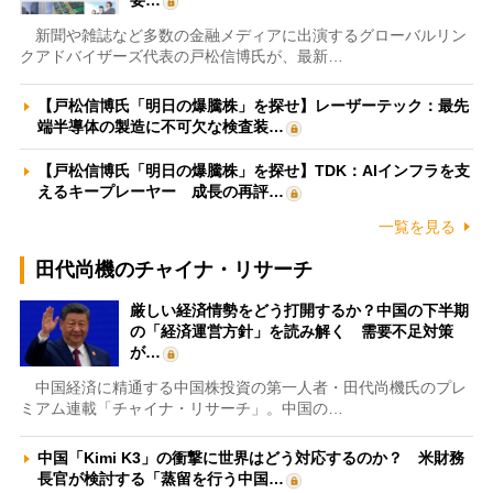
新聞や雑誌など多数の金融メディアに出演するグローバルリン
クアドバイザーズ代表の戸松信博氏が、最新…
【戸松信博氏「明日の爆騰株」を探せ】レーザーテック：最先
端半導体の製造に不可欠な検査装…
【戸松信博氏「明日の爆騰株」を探せ】TDK：AIインフラを支
えるキープレーヤー 成長の再評…
一覧を見る
田代尚機のチャイナ・リサーチ
厳しい経済情勢をどう打開するか？中国の下半期
の「経済運営方針」を読み解く 需要不足対策
が…
中国経済に精通する中国株投資の第一人者・田代尚機氏のプレ
ミアム連載「チャイナ・リサーチ」。中国の…
中国「Kimi K3」の衝撃に世界はどう対応するのか？ 米財務
長官が検討する「蒸留を行う中国…