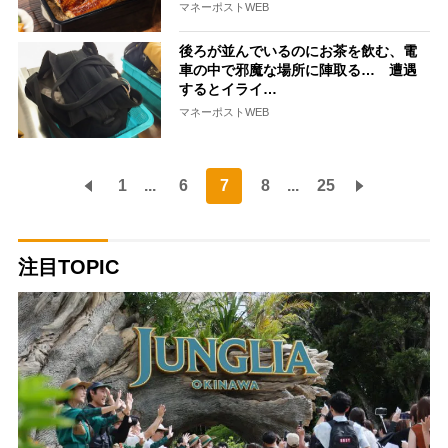
マネーポストWEB
後ろが並んでいるのにお茶を飲む、電
車の中で邪魔な場所に陣取る… 遭遇
するとイライ…
マネーポストWEB
1
...
6
7
8
...
25
注目TOPIC