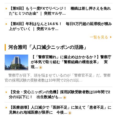
【第9回】もう一度FXでリベンジ！ 種銭は差し押さえを免れ
た”ヒミツのお金” ｜ 突然マルサ…
【第8回】年利はなんと14.6％！ 毎日5万円超の延滞税が積み
上がっていく ｜ 突然マルサ…
一覧を見る
河合雅司「人口減少ニッポンの活路」
【「警察官離れ」に歯止めはかかるか？】警察庁
が本気で取り組む「警察組織の構造改革」 実
現…
警察庁が目下、頭を悩ませているのが「警察官不足」だ。警察
官の採用試験の受験者数は10年間で2分の1以…
【安全・安心ニッポンの危機】採用試験受験者数は10年間で2
分の1以下に！ 出生数減がも…
【医療崩壊】人口減少で「医師不足」に加えて「患者不足」に
見舞われ地域医療が限界に 今後…