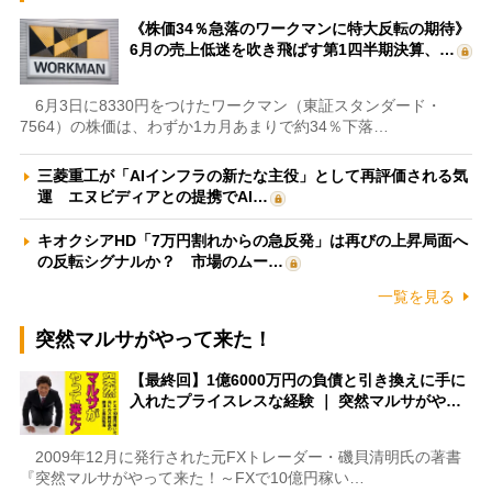
《株価34％急落のワークマンに特大反転の期待》
6月の売上低迷を吹き飛ばす第1四半期決算、…
6月3日に8330円をつけたワークマン（東証スタンダード・
7564）の株価は、わずか1カ月あまりで約34％下落…
三菱重工が「AIインフラの新たな主役」として再評価される気
運 エヌビディアとの提携でAI…
キオクシアHD「7万円割れからの急反発」は再びの上昇局面へ
の反転シグナルか？ 市場のムー…
一覧を見る
突然マルサがやって来た！
【最終回】1億6000万円の負債と引き換えに手に
入れたプライスレスな経験 ｜ 突然マルサがや…
2009年12月に発行された元FXトレーダー・磯貝清明氏の著書
『突然マルサがやって来た！～FXで10億円稼い…