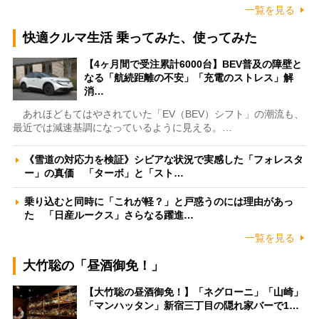
一覧を見る
快適クルマ生活 乗ってみた、使ってみた
【4ヶ月間で受注累計6000台】BEV普及の障壁と
なる「航続距離の不安」「充電のストレス」解
消…
あれほどもてはやされていた「EV（BEV）シフト」の潮流も、
最近では減速基調になっているように見える。…
《雪道の対応力を検証》シビアな状況で実感した「フォレスタ
ー」の真価 「ターボ」と「スト…
乗り込むと同時に「これが軽？」と戸惑うのには理由があっ
た 「日産ルークス」さらなる躍進…
一覧を見る
大竹聡の「昼酒御免！」
【大竹聡の昼酒御免！】「ネグローニ」「山崎」
「マンハッタン」新宿三丁目の隠れ家バーで1…