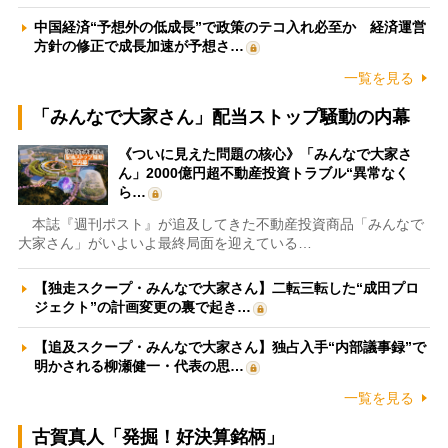
中国経済“予想外の低成長”で政策のテコ入れ必至か 経済運営
方針の修正で成長加速が予想さ…
一覧を見る
「みんなで大家さん」配当ストップ騒動の内幕
《ついに見えた問題の核心》「みんなで大家さ
ん」2000億円超不動産投資トラブル“異常なく
ら…
本誌『週刊ポスト』が追及してきた不動産投資商品「みんなで
大家さん」がいよいよ最終局面を迎えている…
【独走スクープ・みんなで大家さん】二転三転した“成田プロ
ジェクト”の計画変更の裏で起き…
【追及スクープ・みんなで大家さん】独占入手“内部議事録”で
明かされる柳瀬健一・代表の思…
一覧を見る
古賀真人「発掘！好決算銘柄」