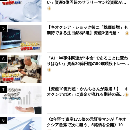
い」資産3億円超のサラリーマン投資家が…
【キオクシア・ショック後に「株価倍増」も
5
期待できる注目銘柄5選】資産3億円超・…
「AI・半導体関連が“本命”であることに変わ
6
りはない」資産20億円超の90歳現役トレー…
【資産10億円超・かんちさんが厳選！】「キ
7
オクシアの次」に資金が流れる期待の高…
《2年弱で資産17.5倍の元証券マンが「キオ
8
クシア急落で次に狙う」5銘柄を公開》10…