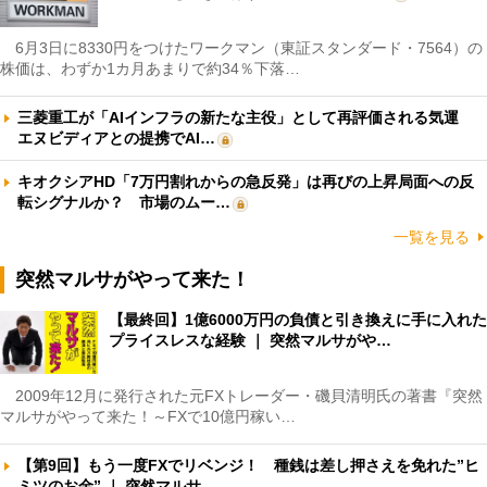
6月3日に8330円をつけたワークマン（東証スタンダード・7564）の
株価は、わずか1カ月あまりで約34％下落…
三菱重工が「AIインフラの新たな主役」として再評価される気運
エヌビディアとの提携でAI…
キオクシアHD「7万円割れからの急反発」は再びの上昇局面への反
転シグナルか？ 市場のムー…
一覧を見る
突然マルサがやって来た！
【最終回】1億6000万円の負債と引き換えに手に入れた
プライスレスな経験 ｜ 突然マルサがや…
2009年12月に発行された元FXトレーダー・磯貝清明氏の著書『突然
マルサがやって来た！～FXで10億円稼い…
【第9回】もう一度FXでリベンジ！ 種銭は差し押さえを免れた”ヒ
ミツのお金” ｜ 突然マルサ…