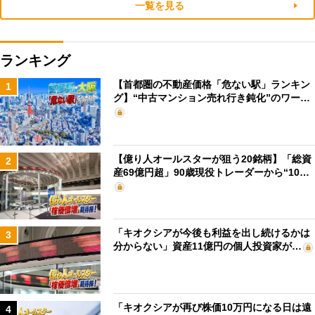
一覧を見る
ランキング
【首都圏の不動産価格「危ない駅」ランキン
1
グ】“中古マンション売れ行き鈍化”のワー…
【億り人オールスターが狙う20銘柄】「総資
2
産69億円超」90歳現役トレーダーから“10…
「キオクシアが今後も利益を出し続けるかは
3
分からない」資産11億円の個人投資家が…
「キオクシアが再び株価10万円になる日は遠
4