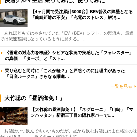
快適クルマ生活 乗ってみた、使ってみた
【4ヶ月間で受注累計6000台】BEV普及の障壁となる
「航続距離の不安」「充電のストレス」解消…
あれほどもてはやされていた「EV（BEV）シフト」の潮流も、最近
では減速基調になっているように見える。…
《雪道の対応力を検証》シビアな状況で実感した「フォレスター」
の真価 「ターボ」と「スト…
乗り込むと同時に「これが軽？」と戸惑うのには理由があった
「日産ルークス」さらなる躍進…
一覧を見る
大竹聡の「昼酒御免！」
【大竹聡の昼酒御免！】「ネグローニ」「山崎」「マ
ンハッタン」新宿三丁目の隠れ家バーで1…
お酒はいつ飲んでもいいものだが、昼から飲むお酒にはまた格別の味
わいがある――。ライター・作家の大竹…