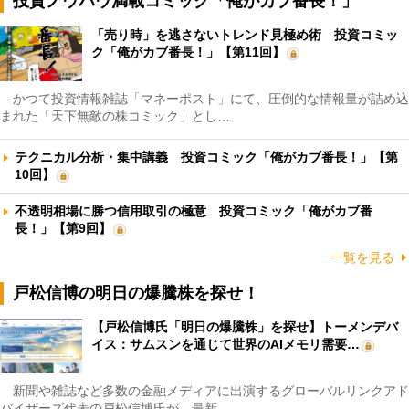
投資ノウハウ満載コミック「俺がカブ番長！」
「売り時」を逃さないトレンド見極め術 投資コミッ
ク「俺がカブ番長！」【第11回】
かつて投資情報雑誌「マネーポスト」にて、圧倒的な情報量が詰め込
まれた「天下無敵の株コミック」とし…
テクニカル分析・集中講義 投資コミック「俺がカブ番長！」【第
10回】
不透明相場に勝つ信用取引の極意 投資コミック「俺がカブ番
長！」【第9回】
一覧を見る
戸松信博の明日の爆騰株を探せ！
【戸松信博氏「明日の爆騰株」を探せ】トーメンデバ
イス：サムスンを通じて世界のAIメモリ需要…
新聞や雑誌など多数の金融メディアに出演するグローバルリンクアド
バイザーズ代表の戸松信博氏が、最新…