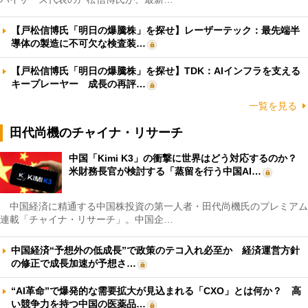
【戸松信博氏「明日の爆騰株」を探せ】レーザーテック：最先端半
導体の製造に不可欠な検査装…
【戸松信博氏「明日の爆騰株」を探せ】TDK：AIインフラを支える
キープレーヤー 成長の再評…
一覧を見る
田代尚機のチャイナ・リサーチ
中国「Kimi K3」の衝撃に世界はどう対応するのか？
米財務長官が検討する「蒸留を行う中国AI…
中国経済に精通する中国株投資の第一人者・田代尚機氏のプレミアム
連載「チャイナ・リサーチ」。中国企…
中国経済“予想外の低成長”で政策のテコ入れ必至か 経済運営方針
の修正で成長加速が予想さ…
“AI革命”で爆発的な需要拡大が見込まれる「CXO」とは何か？ 高
い競争力を持つ中国の医薬品…