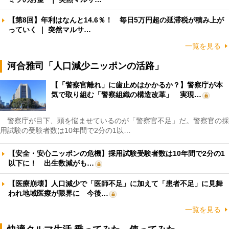
【第8回】年利はなんと14.6％！ 毎日5万円超の延滞税が積み上が
っていく ｜ 突然マルサ…
一覧を見る
河合雅司「人口減少ニッポンの活路」
【「警察官離れ」に歯止めはかかるか？】警察庁が本
気で取り組む「警察組織の構造改革」 実現…
警察庁が目下、頭を悩ませているのが「警察官不足」だ。警察官の採
用試験の受験者数は10年間で2分の1以…
【安全・安心ニッポンの危機】採用試験受験者数は10年間で2分の1
以下に！ 出生数減がも…
【医療崩壊】人口減少で「医師不足」に加えて「患者不足」に見舞
われ地域医療が限界に 今後…
一覧を見る