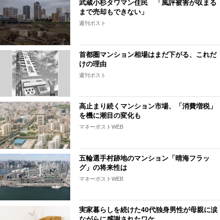
武蔵小杉タワマン住民 「風評被害が収まる
まで売却もできない」
週刊ポスト
首都圏マンション相場はまだ下がる、これだ
けの理由
週刊ポスト
高止まり続くマンション市場、「消費増税」
を機に潮目の変化も
マネーポストWEB
五輪選手村跡地のマンション「晴海フラッ
グ」の将来性は
マネーポストWEB
実家暮らしを続けた40代独身男性が母親に涙
ながらに感謝されたワケ