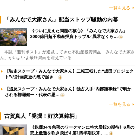
一覧を見る
「みんなで大家さん」配当ストップ騒動の内幕
《ついに見えた問題の核心》「みんなで大家さん」
2000億円超不動産投資トラブル“異常なくら…
本誌『週刊ポスト』が追及してきた不動産投資商品「みんなで大家さ
ん」がいよいよ最終局面を迎えている…
【独走スクープ・みんなで大家さん】二転三転した“成田プロジェク
ト”の計画変更の裏で起き…
【追及スクープ・みんなで大家さん】独占入手“内部議事録”で明か
される柳瀬健一・代表の思…
一覧を見る
古賀真人「発掘！好決算銘柄」
《株価34％急落のワークマンに特大反転の期待》6月の
売上低迷を吹き飛ばす第1四半期決算、…