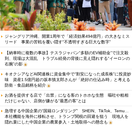
ジャングリア沖縄、開業1周年で「経済効果494億円」の大きなミス
リード 事業の苦戦を覆い隠す“不透明すぎる巨大な数字”
【納車時に複数の事故】テスラジャパン“多額のEV補助金”で注文殺
到、現場は大混乱 トラブル続発の背後に見え隠れする“イーロンの
右腕”の影
キオクシアなどAI関連株に資金集中で“割安になった成長株”に投資妙
味 資産1.5億円超の坂本慎太郎さんが「絶好の仕込み時」と考える
防衛・食品銘柄を紹介
お酒を提供する店で「出禁」になる客のトホホな生態 嘔吐や粗相
だけじゃない、店側が嫌がる“最悪の客”とは
急増する中国企業の“国籍ロンダリング” SHEIN、TikTok、Temu…
本社機能を海外に移転させ、トランプ関税の回避を狙う 現地人を
隠れ蓑にした中国企業の農業参入・土地取得への懸念も