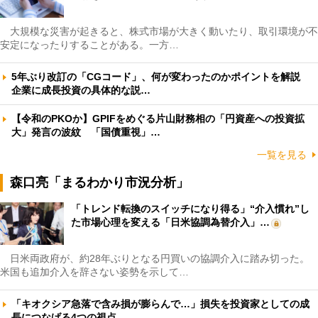
大規模な災害が起きると、株式市場が大きく動いたり、取引環境が不
安定になったりすることがある。一方…
5年ぶり改訂の「CGコード」、何が変わったのかポイントを解説
企業に成長投資の具体的な説…
【令和のPKOか】GPIFをめぐる片山財務相の「円資産への投資拡
大」発言の波紋 「国債重視」…
一覧を見る
森口亮「まるわかり市況分析」
「トレンド転換のスイッチになり得る」“介入慣れ”し
た市場心理を変える「日米協調為替介入」…
日米両政府が、約28年ぶりとなる円買いの協調介入に踏み切った。
米国も追加介入を辞さない姿勢を示して…
「キオクシア急落で含み損が膨らんで…」損失を投資家としての成
長につなげる4つの視点 …