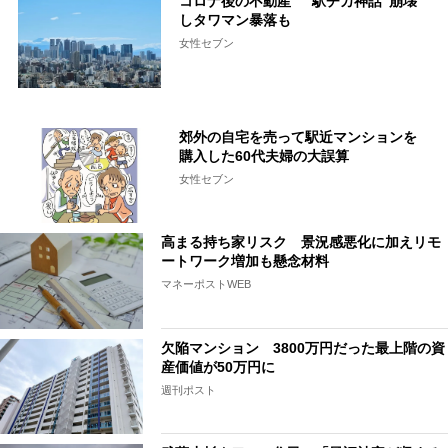
コロナ後の不動産 “駅チカ神話”崩壊
しタワマン暴落も
女性セブン
郊外の自宅を売って駅近マンションを
購入した60代夫婦の大誤算
女性セブン
高まる持ち家リスク 景況感悪化に加えリモ
ートワーク増加も懸念材料
マネーポストWEB
欠陥マンション 3800万円だった最上階の資
産価値が50万円に
週刊ポスト