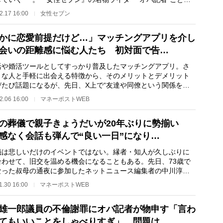
子さんが、自…
2.17 16:00
女性セブン
かに恋愛前提だけど…」マッチングアプリを介し
会いの距離感に悩む人たち 初対面で告…
や婚活ツールとしてすっかり普及したマッチングアプリ。さ
まな人と手軽に出会える特徴から、そのメリットとデメリット
びたび話題になるが、先日、X上で“友達や同僚という関係を経
最初から恋愛前…
2.06 16:00
マネーポストWEB
の葬儀で親子きょうだいが20年ぶりに勢揃い
感なく会話も弾んで“良い一日”になり…
は悲しいだけのイベントではない。縁者・知人が久しぶりに
合わせて、旧交を温める機会になることもある。先日、73歳で
なった叔母の通夜に参加したネットニュース編集者の中川淳一
51）は、「参…
1.30 16:00
マネーポストWEB
雄一郎議員の不倫謝罪にオバ記者が物申す「言わ
てもいいことをしゃべりすぎ」、問題は…