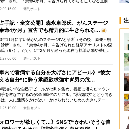
診断）され、「余命4か月」を告げられてからも亡くなる直前ま
筆活動や番組…
2.03 15:00
週刊ポスト
注
占手記・全文公開】森永卓郎氏、がんステージ
「余命4か月」宣告でも精力的に生きられる…
3年11月にすい臓がんのステージIVと診断（その後、原発不明
と診断）され、「余命4か月」を告げられた経済アナリストの森
郎氏（67）。だが、1年2か月が経った現在も執筆活動や番組出
はじめ数多くの…
1.27 06:00
週刊ポスト
車内で看病する自分を大げさにアピール》“彼女
える自分”に酔う承認欲求強すぎ男の危…
程知らずな自己アピールが批判を集め、祝福に潜んだマウン
相手を逆なでするのがSNS時代のリアル。“承認欲求”とどう向き
かは、人に迷惑をかけない・かけられないための大きなテーマ
不安専門カウン…
1.25 19:00
女性セブン
ォロワーが欲しくて…》SNSで“かわいそうな自