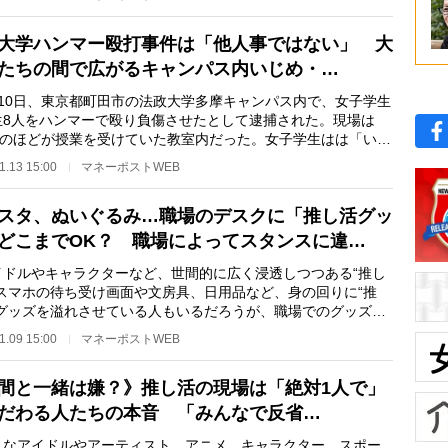
大学ハンマー殴打事件は「他人事ではない」 大
たちの間で広がるキャンパス内いじめ・…
10日、東京都町田市の法政大学多摩キャンパス内で、女子学生
生8人をハンマーで殴り負傷させたとして逮捕された。現場は
0名のほどが授業を受けていた教室内だった。女子学生はは「いじ
受け、我慢でき…
1.13 15:00
マネーポストWEB
スタ、ぬいぐるみ…職場のデスクに「推し活グッ
どこまでOK？ 職場によってスタンスに違…
ドルやキャラクターなど、世間的に広く浸透しつつある“推し
。スマホの待ち受け画面や文房具、日用品など、身の回りに“推
のグッズを溢れさせている人もいるだろうが、職場でのグッズの
は賛否を呼ぶ…
1.09 15:00
マネーポストWEB
間と一緒は嫌？》推し活の現場は「絶対1人で」
だわる人たちの本音 「みんなで反省…
なアイドルやアーティスト、アニメ、キャラクター、スポー