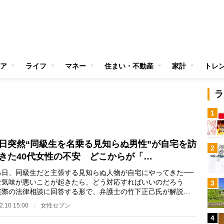
ア
ライフ
マネー
住まい・不動産
家計
トレ
ラ
1
日突然“同級生を名乗る見知らぬ男性”が自宅を訪
2
きた40代女性の不安 どこからが「…
日、同級生だと主張する見知らぬ人物が自宅にやってきた──
な気味が悪いことが起きたら、どう対応すればいいのだろう
3
実際の法律相談に回答する形で、弁護士の竹下正己氏が解説す
【相談】 突然、…
2.10 15:00
女性セブン
4