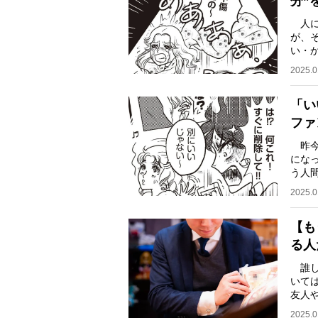
分”
人に
が、
い・
カウ
2025.0
「い
ファ
昨今
にな
う人
人間
2025.0
【も
る人
誰し
いて
友人
うし
2025.0