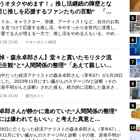
うオタクやめます！」推し活継続の障壁とな
同じ推しを応援するファンたちの言動” 「…
5
ドル、キャラクター、俳優、アーティストなど、自分のお気
りを見つけて応援する推し活。今やすっかり全世代に浸透し、
を愛でる人が増える一方で、推し活をやめる人もいる。やめる
としては、金銭…
6
2.08 15:00
マネーポストWEB
悼・森永卓郎さん】堂々と貫いたモリタク流
7
死生観”と“人間関係の整理”「あえて親しい…
中だった経済アナリストの森永卓郎さん（享年67）が1月28日
した。2023年11月にすい臓がんのステージIVと診断（その
8
原発不明がんと診断）された後も、精力的に活動した森永さ
死の間際でも悲嘆は…
2.06 15:00
週刊ポスト
9
卓郎さんが静かに進めていた“人間関係の整理”
には嫌われてもいい」と考えた真意と…
10
28日に亡くなった経済アナリストの森永卓郎さん（享年67）。
3年11月にすい臓がんのステージIVと診断（その後、原発不明が