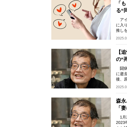
「も
る“
アイ
に入
推し
理由
2025.0
【追
の“
闘病
に逝去
後、
ん。
2025.0
森永
「妻
1月
202