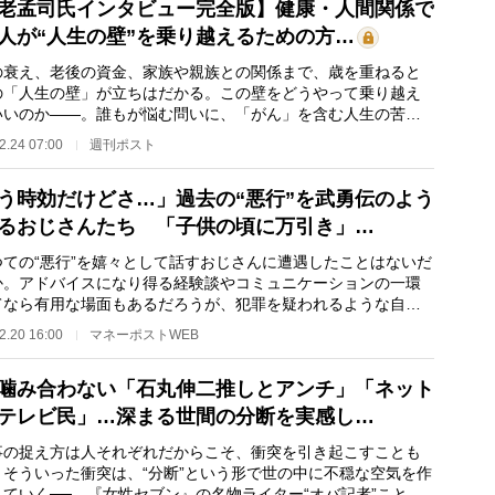
老孟司氏インタビュー完全版】健康・人間関係で
人が“人生の壁”を乗り越えるための方…
衰え、老後の資金、家族や親族との関係まで、歳を重ねると
の「人生の壁」が立ちはだかる。この壁をどうやって乗り越え
いいのか――。誰もが悩む問いに、「がん」を含む人生の苦楽
り尽くす、解剖学…
2.24 07:00
週刊ポスト
う時効だけどさ…」過去の“悪行”を武勇伝のよう
るおじさんたち 「子供の頃に万引き」…
ての“悪行”を嬉々として話すおじさんに遭遇したことはないだ
か。アドバイスになり得る経験談やコミュニケーションの一環
てなら有用な場面もあるだろうが、犯罪を疑われるような自慢
なると話は別…
2.20 16:00
マネーポストWEB
噛み合わない「石丸伸二推しとアンチ」「ネット
テレビ民」…深まる世間の分断を実感し…
の捉え方は人それぞれだからこそ、衝突を引き起こすことも
。そういった衝突は、“分断”という形で世の中に不穏な空気を作
していく──。『女性セブン』の名物ライター“オバ記者”こと野