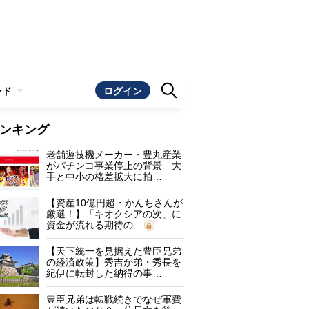
ンド
ログイン
ンキング
老舗遊技機メーカー・豊丸産業
がパチンコ事業停止の背景 大
手と中小の格差拡大に拍…
【資産10億円超・かんちさんが
厳選！】「キオクシアの次」に
資金が流れる期待の…
【天下統一を見据えた豊臣兄弟
の経済政策】秀吉が弟・秀長を
紀伊に転封した納得の事…
豊臣兄弟は転戦続きでなぜ軍費