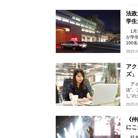
法政
学生
1月
が学
10
めを
2025.0
アク
ズ」
アイ
活”
し”
扱い
2025.0
《仲
にこ
好き