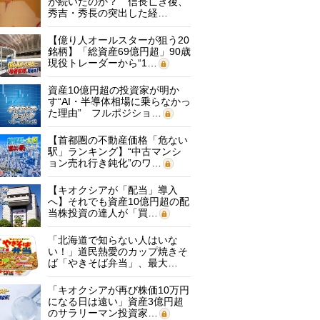
が続いたのか？ 信長亡き後、
秀吉・秀長の突出した経…
【億り人オールスターが狙う20
銘柄】「総資産69億円超」90歳
現役トレーダーから“1…
資産10億円超の投資家が明か
す“AI・半導体相場に乗らなかっ
た理由” フルポジショ…
【首都圏の不動産価格「危ない
駅」ランキング】“中古マンシ
ョン売れ行き鈍化”のワ…
【キオクシアが「配当」導入
へ】それでも資産10億円超の配
当株投資の達人が「買…
「北海道で知らない人はいな
い！」道民熱愛のカップ焼きそ
ば「やきそば弁当」、最大…
「キオクシアが再び株価10万円
になる日は遠い」資産3億円超
のサラリーマン投資家…