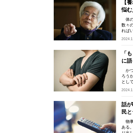
【養
悩む
体の
数々
れば
を知
2024.1
「も
に語
かつ
ろう
とし
話に
2024.1
話が
民と
物事
ある
り出