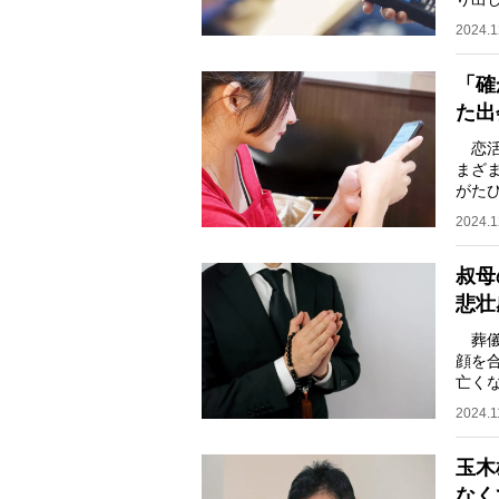
原広
2024.1
「確
た出
恋活
まざ
がた
ず、
2024.1
叔母
悲壮
葬儀
顔を
亡く
郎氏（
2024.1
玉木
なく