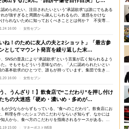
を演出するために「誹謗中傷を自作自演」し…
認められたい、注目されたいという“承認欲求”は誰にでもある
それが強すぎると周囲から疎んじられるもの。迷惑をかけな
かけられないために知っておくべきこととは何か？ 不安専門
ンセラーの柳川…
1.24 16:00
女性セブン
いね！のために友人の夫と2ショット」「最古参
ンとしてマウント発言を繰り返した末…
、SNSの普及により“承認欲求”という言葉が広く知られるよう
った。そもそもどういう意味なのか。「人に認められたいとい
間の基本欲求のひとつで、誰もが持っています。集団で生きる
にとって、周囲…
1.20 16:00
女性セブン
う、うんざり！】飲食店で“こだわり”を押し付け
たちの大迷惑「硬め・濃いめ・多めが…
もが少ならからずもっている、“食へのこだわり”。飲食店にお
は、料理を作ったシェフのこだわりならいざ知らず、なかには
や知人から、食べ方のこだわりを指南されるケースがある。そ
た場合に、「…
1.19 15:00
マネーポストWEB