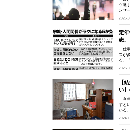
ツ選
ンサ
し一
2025.0
定年
志」
仕事
スが
る。
人間
2025.0
【結
い】
今年
すと
いる
「親
2024.1