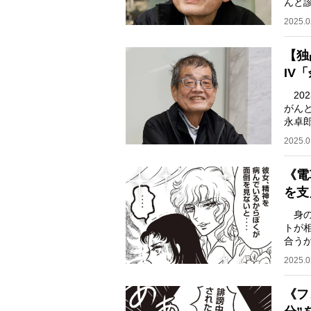
んと
で執
2025.0
【独
IV
202
がん
永卓
演を
2025.0
《電
を支
身の
トが
合う
だ。
2025.0
《フ