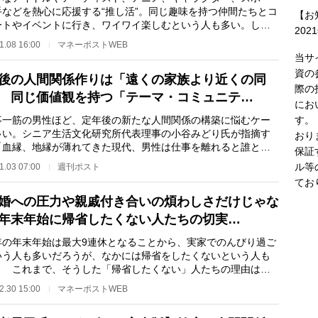
手などを熱心に応援する“推し活”。同じ趣味を持つ仲間たちとコ
【お
ートやイベントに行き、ワイワイ楽しむという人も多い。しか
202
方では「現場…
1.08 16:00
マネーポストWEB
当サ
資の
後の人間関係作りは「遠くの家族より近くの同
際の
 同じ価値観を持つ「テーマ・コミュニテ…
にお
す。
一筋の男性ほど、定年後の新たな人間関係の構築に悩むケー
多い。シニア生活文化研究所代表理事の小谷みどり氏が指摘す
おり
「血縁、地縁が薄れてきた現代、男性は仕事を離れると誰とも
保証
関係を築かず、…
ル等
1.03 07:00
週刊ポスト
てお
婚への圧力や親戚付き合いの煩わしさだけじゃな
年末年始に帰省したくない人たちの切実…
の年末年始は最大9連休となることから、実家でのんびり過ご
いう人も多いだろうが、なかには帰省をしたくないという人も
。 これまで、そうした「帰省したくない」人たちの理由は、
から結婚や出産…
2.30 15:00
マネーポストWEB