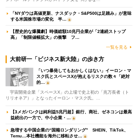
「NYダウは高値更新、ナスダック・S&P500は足踏み」が意味
する米国株市場の変化 半…
【歴史的な爆騰劇】時価総額10兆円企業が「2連続ストップ
高」「制限値幅拡大」の衝撃 フ…
一覧を見る
大前研一「ビジネス新大陸」の歩き方
「いつ暴発してもおかしくはない」イーロン・マ
スク氏とスペースXが抱えるリスクの数々「絶対
的…
宇宙開発企業「スペースX」の上場で史上初の「兆万長者（ト
リリオネア）」となったイーロン・マスク氏。…
【3メガバンクは純利益5兆円超】銀行、商社、ゼネコンは最高
益続出の一方で、中小企業・…
急増する中国企業の“国籍ロンダリング” SHEIN、TikTok、
Temu…本社機能を海外に移転させ…