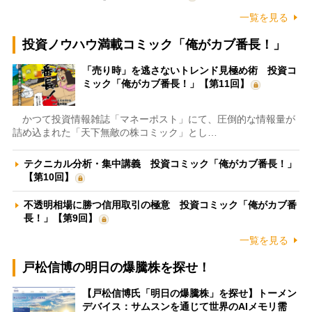
一覧を見る
投資ノウハウ満載コミック「俺がカブ番長！」
「売り時」を逃さないトレンド見極め術 投資コ
ミック「俺がカブ番長！」【第11回】
かつて投資情報雑誌「マネーポスト」にて、圧倒的な情報量が
詰め込まれた「天下無敵の株コミック」とし…
テクニカル分析・集中講義 投資コミック「俺がカブ番長！」
【第10回】
不透明相場に勝つ信用取引の極意 投資コミック「俺がカブ番
長！」【第9回】
一覧を見る
戸松信博の明日の爆騰株を探せ！
【戸松信博氏「明日の爆騰株」を探せ】トーメン
デバイス：サムスンを通じて世界のAIメモリ需