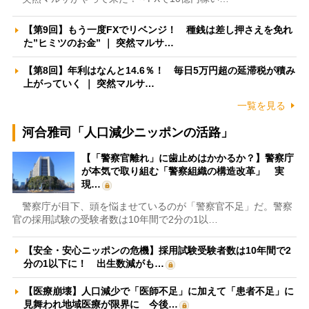
【第9回】もう一度FXでリベンジ！ 種銭は差し押さえを免れ
た”ヒミツのお金” ｜ 突然マルサ…
【第8回】年利はなんと14.6％！ 毎日5万円超の延滞税が積み
上がっていく ｜ 突然マルサ…
一覧を見る
河合雅司「人口減少ニッポンの活路」
【「警察官離れ」に歯止めはかかるか？】警察庁
が本気で取り組む「警察組織の構造改革」 実
現…
警察庁が目下、頭を悩ませているのが「警察官不足」だ。警察
官の採用試験の受験者数は10年間で2分の1以…
【安全・安心ニッポンの危機】採用試験受験者数は10年間で2
分の1以下に！ 出生数減がも…
【医療崩壊】人口減少で「医師不足」に加えて「患者不足」に
見舞われ地域医療が限界に 今後…