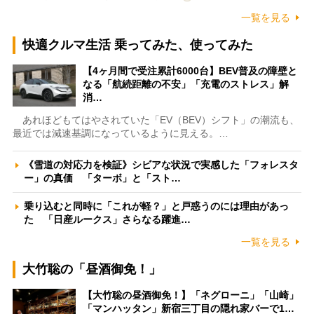
一覧を見る
快適クルマ生活 乗ってみた、使ってみた
【4ヶ月間で受注累計6000台】BEV普及の障壁と
なる「航続距離の不安」「充電のストレス」解
消…
あれほどもてはやされていた「EV（BEV）シフト」の潮流も、
最近では減速基調になっているように見える。…
《雪道の対応力を検証》シビアな状況で実感した「フォレスタ
ー」の真価 「ターボ」と「スト…
乗り込むと同時に「これが軽？」と戸惑うのには理由があっ
た 「日産ルークス」さらなる躍進…
一覧を見る
大竹聡の「昼酒御免！」
【大竹聡の昼酒御免！】「ネグローニ」「山崎」
「マンハッタン」新宿三丁目の隠れ家バーで1…