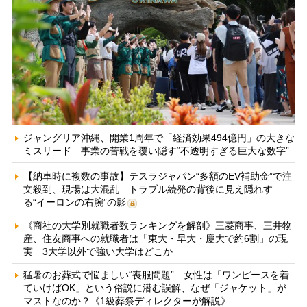
ジャングリア沖縄、開業1周年で「経済効果494億円」の大きな
ミスリード 事業の苦戦を覆い隠す“不透明すぎる巨大な数字”
【納車時に複数の事故】テスラジャパン“多額のEV補助金”で注
文殺到、現場は大混乱 トラブル続発の背後に見え隠れす
る“イーロンの右腕”の影
《商社の大学別就職者数ランキングを解剖》三菱商事、三井物
産、住友商事への就職者は「東大・早大・慶大で約6割」の現
実 3大学以外で強い大学はどこか
猛暑のお葬式で悩ましい“喪服問題” 女性は「ワンピースを着
ていけばOK」という俗説に潜む誤解、なぜ「ジャケット」が
マストなのか？《1級葬祭ディレクターが解説》