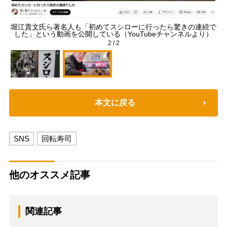
人も
堀江貴文氏ら著名人も「初めてスシローに行ったら驚きの連続で
した」という動画を公開している（YouTubeチャンネルより）
2
/
2
本文に戻る
SNS
回転寿司
他のオススメ記事
関連記事