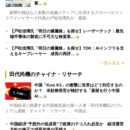
要…
新聞や雑誌など多数の金融メディアに出演するグローバルリン
クアドバイザーズ代表の戸松信博氏が、最新…
【戸松信博氏「明日の爆騰株」を探せ】レーザーテック：最先
端半導体の製造に不可欠な検査装…
【戸松信博氏「明日の爆騰株」を探せ】TDK：AIインフラを支
えるキープレーヤー 成長の再評…
一覧を見る
田代尚機のチャイナ・リサーチ
中国「Kimi K3」の衝撃に世界はどう対応するの
か？ 米財務長官が検討する「蒸留を行う中国
AI…
中国経済に精通する中国株投資の第一人者・田代尚機氏のプレ
ミアム連載「チャイナ・リサーチ」。中国企…
中国経済“予想外の低成長”で政策のテコ入れ必至か 経済運営
方針の修正で成長加速が予想さ…