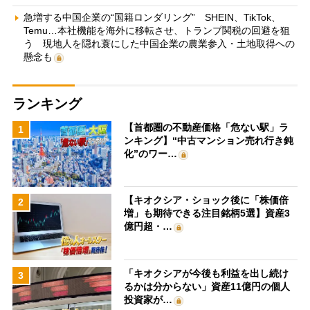
急増する中国企業の“国籍ロンダリング” SHEIN、TikTok、
Temu…本社機能を海外に移転させ、トランプ関税の回避を狙
う 現地人を隠れ蓑にした中国企業の農業参入・土地取得への
懸念も
ランキング
【首都圏の不動産価格「危ない駅」ラ
1
ンキング】“中古マンション売れ行き鈍
化”のワー…
【キオクシア・ショック後に「株価倍
2
増」も期待できる注目銘柄5選】資産3
億円超・…
「キオクシアが今後も利益を出し続け
3
るかは分からない」資産11億円の個人
投資家が…