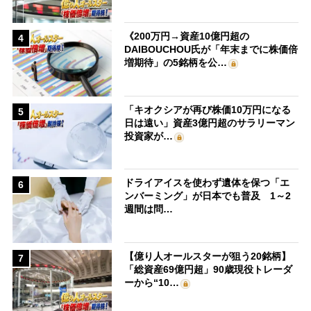
《200万円→資産10億円超の
4
DAIBOUCHOU氏が「年末までに株価倍
増期待」の5銘柄を公…
「キオクシアが再び株価10万円になる
5
日は遠い」資産3億円超のサラリーマン
投資家が…
ドライアイスを使わず遺体を保つ「エ
6
ンバーミング」が日本でも普及 1～2
週間は問…
【億り人オールスターが狙う20銘柄】
7
「総資産69億円超」90歳現役トレーダ
ーから“10…