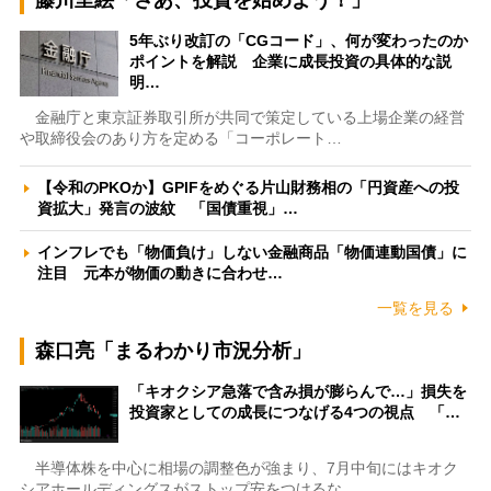
藤川里絵「さあ、投資を始めよう！」
5年ぶり改訂の「CGコード」、何が変わったのか
ポイントを解説 企業に成長投資の具体的な説
明…
金融庁と東京証券取引所が共同で策定している上場企業の経営
や取締役会のあり方を定める「コーポレート…
【令和のPKOか】GPIFをめぐる片山財務相の「円資産への投
資拡大」発言の波紋 「国債重視」…
インフレでも「物価負け」しない金融商品「物価連動国債」に
注目 元本が物価の動きに合わせ…
一覧を見る
森口亮「まるわかり市況分析」
「キオクシア急落で含み損が膨らんで…」損失を
投資家としての成長につなげる4つの視点 「…
半導体株を中心に相場の調整色が強まり、7月中旬にはキオク
シアホールディングスがストップ安をつけるな…