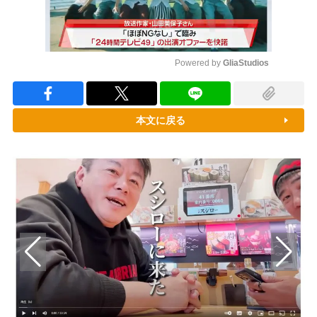
Powered by 
GliaStudios
Mute
本文に戻る