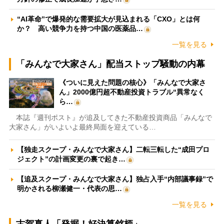
“AI革命”で爆発的な需要拡大が見込まれる「CXO」とは何
か？ 高い競争力を持つ中国の医薬品…
一覧を見る
「みんなで大家さん」配当ストップ騒動の内幕
《ついに見えた問題の核心》「みんなで大家さ
ん」2000億円超不動産投資トラブル“異常なく
ら…
本誌『週刊ポスト』が追及してきた不動産投資商品「みんなで
大家さん」がいよいよ最終局面を迎えている…
【独走スクープ・みんなで大家さん】二転三転した“成田プロ
ジェクト”の計画変更の裏で起き…
【追及スクープ・みんなで大家さん】独占入手“内部議事録”で
明かされる柳瀬健一・代表の思…
一覧を見る