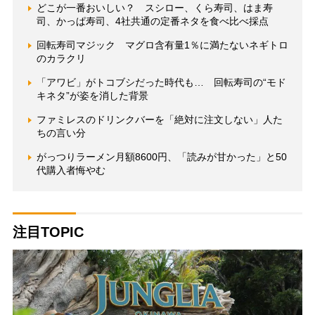
どこが一番おいしい？ スシロー、くら寿司、はま寿
司、かっぱ寿司、4社共通の定番ネタを食べ比べ採点
回転寿司マジック マグロ含有量1％に満たないネギトロ
のカラクリ
「アワビ」がトコブシだった時代も… 回転寿司の“モド
キネタ”が姿を消した背景
ファミレスのドリンクバーを「絶対に注文しない」人た
ちの言い分
がっつりラーメン月額8600円、「読みが甘かった」と50
代購入者悔やむ
注目TOPIC