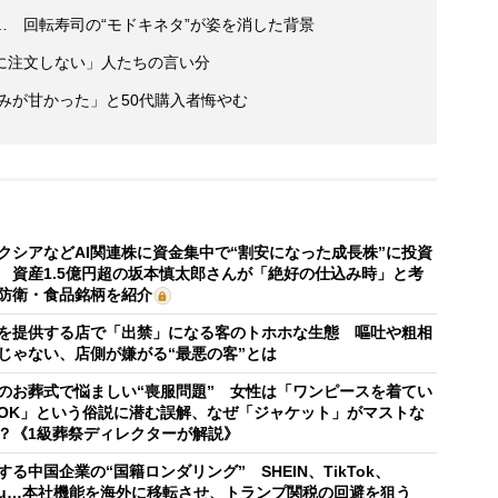
 回転寿司の“モドキネタ”が姿を消した背景
に注文しない」人たちの言い分
読みが甘かった」と50代購入者悔やむ
クシアなどAI関連株に資金集中で“割安になった成長株”に投資
 資産1.5億円超の坂本慎太郎さんが「絶好の仕込み時」と考
防衛・食品銘柄を紹介
を提供する店で「出禁」になる客のトホホな生態 嘔吐や粗相
じゃない、店側が嫌がる“最悪の客”とは
のお葬式で悩ましい“喪服問題” 女性は「ワンピースを着てい
OK」という俗説に潜む誤解、なぜ「ジャケット」がマストな
？《1級葬祭ディレクターが解説》
する中国企業の“国籍ロンダリング” SHEIN、TikTok、
mu…本社機能を海外に移転させ、トランプ関税の回避を狙う