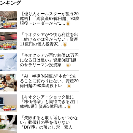
ンキング
【億り人オールスターが狙う20
銘柄】「総資産69億円超」90歳
現役トレーダーから“1…
「キオクシアが今後も利益を出
し続けるかは分からない」資産
11億円の個人投資家…
「キオクシアが再び株価10万円
になる日は遠い」資産3億円超
のサラリーマン投資家…
「AI・半導体関連が“本命”であ
ることに変わりはない」資産20
億円超の90歳現役トレ…
【キオクシア・ショック後に
「株価倍増」も期待できる注目
銘柄5選】資産3億円超…
「失敗すると取り返しがつかな
い」葬儀社の手を借りない
「DIY葬」の落とし穴 素人
に…