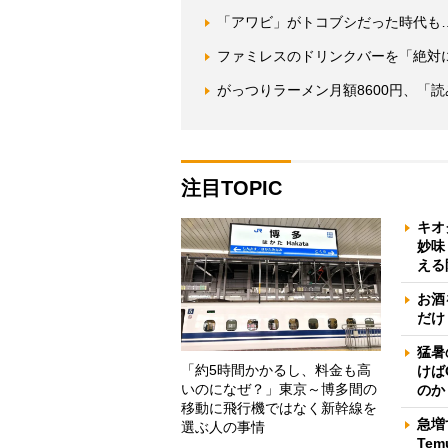
「アワビ」がトコブシだった時代も…
ファミレスのドリンクバーを「絶対
がっつりラーメン月額8600円、「
注目TOPIC
キオ
妙味
える
お酒
だけ
猛暑
「約5時間かかるし、料金も高
けば
いのになぜ？」東京～博多間の
のか
移動に飛行機ではなく新幹線を
急増
選ぶ人の事情
Te