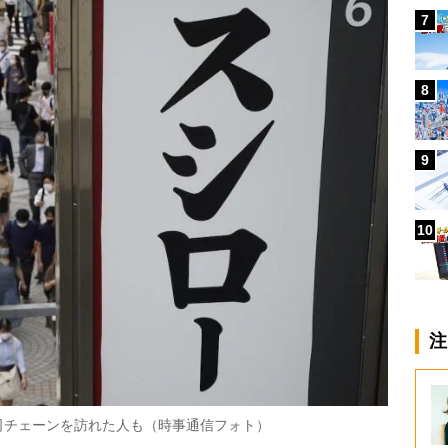
7
8
9
10
注
司チェーンを訪れた人も（時事通信フォト）