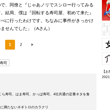
ので、同僚と『じゃあノリでスシロー行ってみる
す。結局、僕は『回転する寿司屋、初めて来た』
食べに行ったわけです。ちなみに事件がきっかけ
ませんでした」（Aさん）
1
2
寿司
【お
202
くら寿司、はま寿司、かっぱ寿司、4社共通の定番ネタを食
％に満たないネギトロのカラクリ