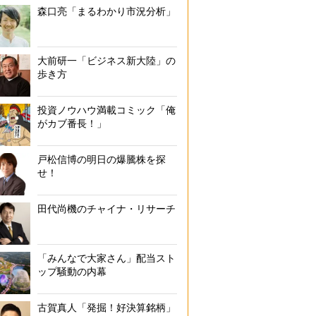
森口亮「まるわかり市況分析」
大前研一「ビジネス新大陸」の
歩き方
投資ノウハウ満載コミック「俺
がカブ番長！」
戸松信博の明日の爆騰株を探
せ！
田代尚機のチャイナ・リサーチ
「みんなで大家さん」配当スト
ップ騒動の内幕
古賀真人「発掘！好決算銘柄」