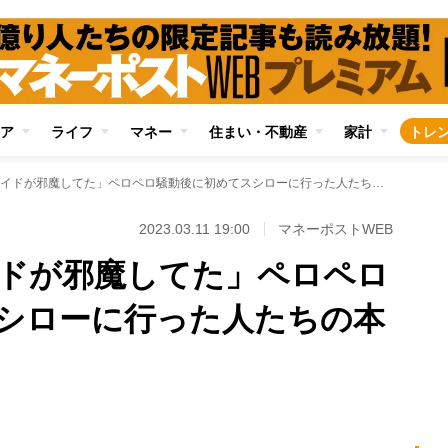
ア
ライフ
マネー
住まい・不動産
家計
トレ
「これまでプライドが邪魔してた」ペロペロ騒動後に初めてスシローに行った人たちの本音
2023.03.11 19:00
マネーポストWEB
ドが邪魔してた」ペロペロ
シローに行った人たちの本
Loaded
:
96.70%
/