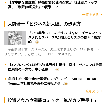
【歴史的な爆騰劇】時価総額10兆円企業が「2連続ストップ
高」「制限値幅拡大」の衝撃 フ…
一覧を見る
大前研一「ビジネス新大陸」の歩き方
「いつ暴発してもおかしくはない」イーロン・マ
スク氏とスペースXが抱えるリスクの数々「絶対
的…
宇宙開発企業「スペースX」の上場で史上初の「兆万長者（ト
リリオネア）」となったイーロン・マスク氏。…
【3メガバンクは純利益5兆円超】銀行、商社、ゼネコンは最高
益続出の一方で、中小企業・…
急増する中国企業の“国籍ロンダリング” SHEIN、TikTok、
Temu…本社機能を海外に移転させ…
一覧を見る
投資ノウハウ満載コミック「俺がカブ番長！」