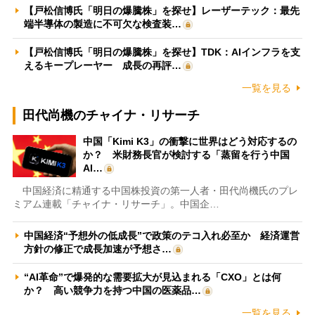
【戸松信博氏「明日の爆騰株」を探せ】レーザーテック：最先
端半導体の製造に不可欠な検査装…
【戸松信博氏「明日の爆騰株」を探せ】TDK：AIインフラを支
えるキープレーヤー 成長の再評…
一覧を見る
田代尚機のチャイナ・リサーチ
中国「Kimi K3」の衝撃に世界はどう対応するの
か？ 米財務長官が検討する「蒸留を行う中国
AI…
中国経済に精通する中国株投資の第一人者・田代尚機氏のプレ
ミアム連載「チャイナ・リサーチ」。中国企…
中国経済“予想外の低成長”で政策のテコ入れ必至か 経済運営
方針の修正で成長加速が予想さ…
“AI革命”で爆発的な需要拡大が見込まれる「CXO」とは何
か？ 高い競争力を持つ中国の医薬品…
一覧を見る