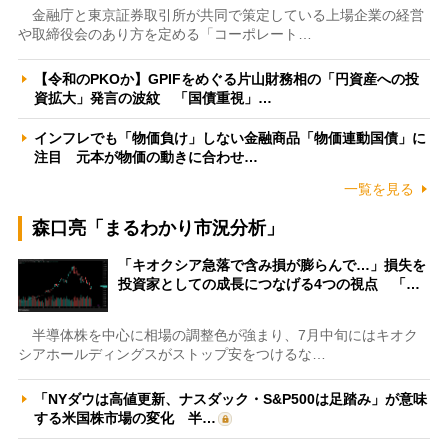
金融庁と東京証券取引所が共同で策定している上場企業の経営
や取締役会のあり方を定める「コーポレート…
【令和のPKOか】GPIFをめぐる片山財務相の「円資産への投
資拡大」発言の波紋 「国債重視」…
インフレでも「物価負け」しない金融商品「物価連動国債」に
注目 元本が物価の動きに合わせ…
一覧を見る
森口亮「まるわかり市況分析」
「キオクシア急落で含み損が膨らんで…」損失を
投資家としての成長につなげる4つの視点 「…
半導体株を中心に相場の調整色が強まり、7月中旬にはキオク
シアホールディングスがストップ安をつけるな…
「NYダウは高値更新、ナスダック・S&P500は足踏み」が意味
する米国株市場の変化 半…