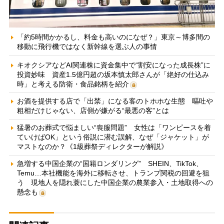
「約5時間かかるし、料金も高いのになぜ？」東京～博多間の
移動に飛行機ではなく新幹線を選ぶ人の事情
キオクシアなどAI関連株に資金集中で“割安になった成長株”に
投資妙味 資産1.5億円超の坂本慎太郎さんが「絶好の仕込み
時」と考える防衛・食品銘柄を紹介
お酒を提供する店で「出禁」になる客のトホホな生態 嘔吐や
粗相だけじゃない、店側が嫌がる“最悪の客”とは
猛暑のお葬式で悩ましい“喪服問題” 女性は「ワンピースを着
ていけばOK」という俗説に潜む誤解、なぜ「ジャケット」が
マストなのか？《1級葬祭ディレクターが解説》
急増する中国企業の“国籍ロンダリング” SHEIN、TikTok、
Temu…本社機能を海外に移転させ、トランプ関税の回避を狙
う 現地人を隠れ蓑にした中国企業の農業参入・土地取得への
懸念も