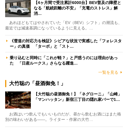
【4ヶ月間で受注累計6000台】BEV普及の障壁と
なる「航続距離の不安」「充電のストレス」解
消…
あれほどもてはやされていた「EV（BEV）シフト」の潮流も、
最近では減速基調になっているように見える。…
《雪道の対応力を検証》シビアな状況で実感した「フォレスタ
ー」の真価 「ターボ」と「スト…
乗り込むと同時に「これが軽？」と戸惑うのには理由があっ
た 「日産ルークス」さらなる躍進…
一覧を見る
大竹聡の「昼酒御免！」
【大竹聡の昼酒御免！】「ネグローニ」「山崎」
「マンハッタン」新宿三丁目の隠れ家バーで1…
お酒はいつ飲んでもいいものだが、昼から飲むお酒にはまた格
別の味わいがある――。ライター・作家の大竹…