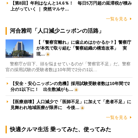
【第8回】年利はなんと14.6％！ 毎日5万円超の延滞税が積み
上がっていく ｜ 突然マルサ…
一覧を見る
河合雅司「人口減少ニッポンの活路」
【「警察官離れ」に歯止めはかかるか？】警察庁
が本気で取り組む「警察組織の構造改革」 実
現…
警察庁が目下、頭を悩ませているのが「警察官不足」だ。警察
官の採用試験の受験者数は10年間で2分の1以…
【安全・安心ニッポンの危機】採用試験受験者数は10年間で2
分の1以下に！ 出生数減がも…
【医療崩壊】人口減少で「医師不足」に加えて「患者不足」に
見舞われ地域医療が限界に 今後…
一覧を見る
快適クルマ生活 乗ってみた、使ってみた