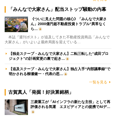
「みんなで大家さん」配当ストップ騒動の内幕
《ついに見えた問題の核心》「みんなで大家さ
ん」2000億円超不動産投資トラブル“異常なく
ら…
本誌『週刊ポスト』が追及してきた不動産投資商品「みんなで
大家さん」がいよいよ最終局面を迎えている…
【独走スクープ・みんなで大家さん】二転三転した“成田プロ
ジェクト”の計画変更の裏で起き…
【追及スクープ・みんなで大家さん】独占入手“内部議事録”で
明かされる柳瀬健一・代表の思…
一覧を見る
古賀真人「発掘！好決算銘柄」
三菱重工が「AIインフラの新たな主役」として再
評価される気運 エヌビディアとの提携でAIデ…