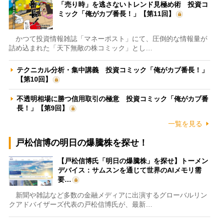
「売り時」を逃さないトレンド見極め術 投資コ
ミック「俺がカブ番長！」【第11回】
かつて投資情報雑誌「マネーポスト」にて、圧倒的な情報量が
詰め込まれた「天下無敵の株コミック」とし…
テクニカル分析・集中講義 投資コミック「俺がカブ番長！」
【第10回】
不透明相場に勝つ信用取引の極意 投資コミック「俺がカブ番
長！」【第9回】
一覧を見る
戸松信博の明日の爆騰株を探せ！
【戸松信博氏「明日の爆騰株」を探せ】トーメン
デバイス：サムスンを通じて世界のAIメモリ需
要…
新聞や雑誌など多数の金融メディアに出演するグローバルリン
クアドバイザーズ代表の戸松信博氏が、最新…