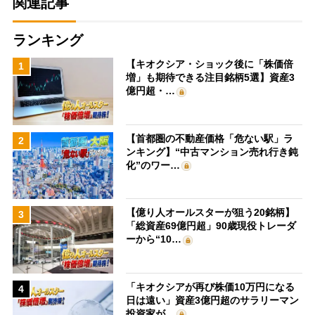
関連記事
ランキング
【キオクシア・ショック後に「株価倍
1
増」も期待できる注目銘柄5選】資産3
億円超・…
【首都圏の不動産価格「危ない駅」ラ
2
ンキング】“中古マンション売れ行き鈍
化”のワー…
【億り人オールスターが狙う20銘柄】
3
「総資産69億円超」90歳現役トレーダ
ーから“10…
「キオクシアが再び株価10万円になる
4
日は遠い」資産3億円超のサラリーマン
投資家が…