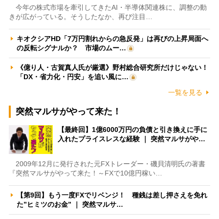
今年の株式市場を牽引してきたAI・半導体関連株に、調整の動
きが広がっている。そうしたなか、再び注目…
キオクシアHD「7万円割れからの急反発」は再びの上昇局面へ
の反転シグナルか？ 市場のムー…
《億り人・古賀真人氏が厳選》野村総合研究所だけじゃない！
「DX・省力化・円安」を追い風に…
一覧を見る
突然マルサがやって来た！
【最終回】1億6000万円の負債と引き換えに手に
入れたプライスレスな経験 ｜ 突然マルサがや…
2009年12月に発行された元FXトレーダー・磯貝清明氏の著書
『突然マルサがやって来た！～FXで10億円稼い…
【第9回】もう一度FXでリベンジ！ 種銭は差し押さえを免れ
た”ヒミツのお金” ｜ 突然マルサ…