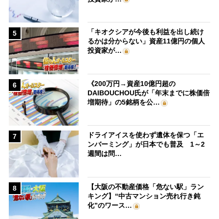
「キオクシアが今後も利益を出し続け
5
るかは分からない」資産11億円の個人
投資家が…
《200万円→資産10億円超の
6
DAIBOUCHOU氏が「年末までに株価倍
増期待」の5銘柄を公…
ドライアイスを使わず遺体を保つ「エ
7
ンバーミング」が日本でも普及 1～2
週間は問…
【大阪の不動産価格「危ない駅」ラン
8
キング】“中古マンション売れ行き鈍
化”のワース…