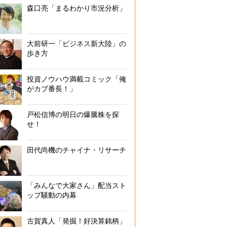
森口亮「まるわかり市況分析」
大前研一「ビジネス新大陸」の
歩き方
投資ノウハウ満載コミック「俺
がカブ番長！」
戸松信博の明日の爆騰株を探
せ！
田代尚機のチャイナ・リサーチ
「みんなで大家さん」配当スト
ップ騒動の内幕
古賀真人「発掘！好決算銘柄」