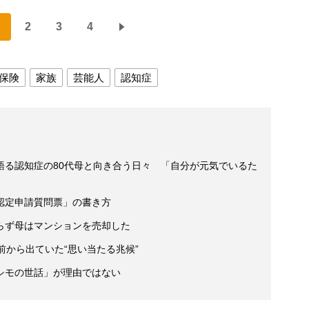
2
3
4
保険
家族
芸能人
認知症
語る認知症の80代母と向き合う日々 「自分が元気でいるた
認定申請質問票」の書き方
らず母はマンションを売却した
前から出ていた“思い当たる兆候”
シモの世話」が理由ではない