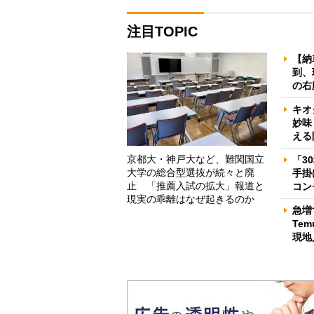
注目TOPIC
【納
到、
の右
キオ
妙味
える
京都大・神戸大など、難関国立
「3
大学の総合型選抜が続々と廃
手掛
止 「推薦入試の拡大」報道と
コン
現実の乖離はなぜ起きるのか
急増
Te
現地