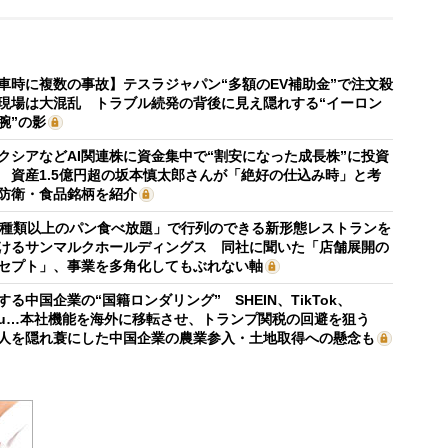
車時に複数の事故】テスラジャパン“多額のEV補助金”で注文殺
現場は大混乱 トラブル続発の背後に見え隠れする“イーロン
腕”の影
クシアなどAI関連株に資金集中で“割安になった成長株”に投資
 資産1.5億円超の坂本慎太郎さんが「絶好の仕込み時」と考
防衛・食品銘柄を紹介
0種類以上のパン食べ放題」で行列のできる新形態レストランを
けるサンマルクホールディングス 同社に聞いた「店舗展開の
セプト」、事業を多角化してもぶれない軸
する中国企業の“国籍ロンダリング” SHEIN、TikTok、
mu…本社機能を海外に移転させ、トランプ関税の回避を狙う
人を隠れ蓑にした中国企業の農業参入・土地取得への懸念も