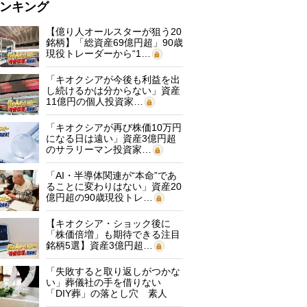
ンキング
【億り人オールスターが狙う20
銘柄】「総資産69億円超」90歳
現役トレーダーから“1…
「キオクシアが今後も利益を出
し続けるかは分からない」資産
11億円の個人投資家…
「キオクシアが再び株価10万円
になる日は遠い」資産3億円超
のサラリーマン投資家…
「AI・半導体関連が“本命”であ
ることに変わりはない」資産20
億円超の90歳現役トレ…
【キオクシア・ショック後に
「株価倍増」も期待できる注目
銘柄5選】資産3億円超…
「失敗すると取り返しがつかな
い」葬儀社の手を借りない
「DIY葬」の落とし穴 素人
に…