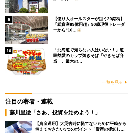
【億り人オールスターが狙う20銘柄】
9
「総資産69億円超」90歳現役トレーダ
ーから“10…
「北海道で知らない人はいない！」道
10
民熱愛のカップ焼きそば「やきそば弁
当」、最大の…
一覧を見る
注目の著者・連載
藤川里絵「さあ、投資を始めよう！」
【資産運用】大災害時に慌てないために平時から
備えておきたい3つのポイント「資産の棚卸し…