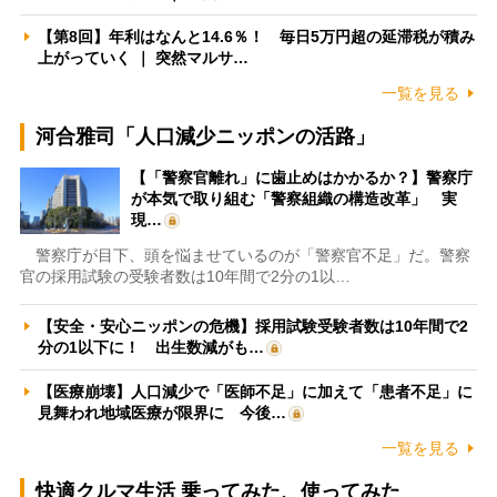
【第8回】年利はなんと14.6％！ 毎日5万円超の延滞税が積み
上がっていく ｜ 突然マルサ…
一覧を見る
河合雅司「人口減少ニッポンの活路」
【「警察官離れ」に歯止めはかかるか？】警察庁
が本気で取り組む「警察組織の構造改革」 実
現…
警察庁が目下、頭を悩ませているのが「警察官不足」だ。警察
官の採用試験の受験者数は10年間で2分の1以…
【安全・安心ニッポンの危機】採用試験受験者数は10年間で2
分の1以下に！ 出生数減がも…
【医療崩壊】人口減少で「医師不足」に加えて「患者不足」に
見舞われ地域医療が限界に 今後…
一覧を見る
快適クルマ生活 乗ってみた、使ってみた