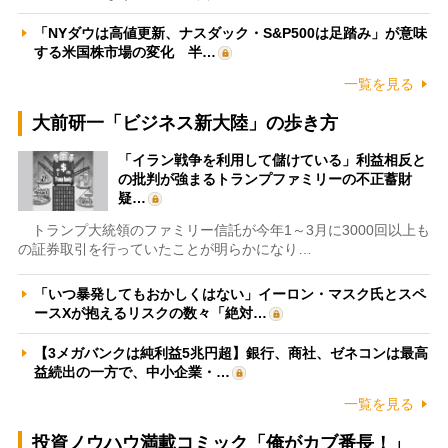
「NYダウは高値更新、ナスダック・S&P500は足踏み」が意味
する米国株市場の変化 半…
一覧を見る
大前研一「ビジネス新大陸」の歩き方
「イラン戦争を利用して儲けている」利益相反と
の批判が強まるトランプファミリーの不正蓄財
疑…
トランプ大統領のファミリー信託が今年1～3月に3000回以上も
の証券取引を行っていたことが明らかになり…
「いつ暴発してもおかしくはない」イーロン・マスク氏とスペ
ースXが抱えるリスクの数々「絶対…
【3メガバンクは純利益5兆円超】銀行、商社、ゼネコンは最高
益続出の一方で、中小企業・…
一覧を見る
投資ノウハウ満載コミック「俺がカブ番長！」