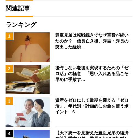
関連記事
ランキング
豊臣兄弟は転戦続きでなぜ軍費が続い
1
たのか？ 信長亡き後、秀吉・秀長の
突出した経済…
後悔しない老後を実現するための「ゼ
2
ロ活」の極意 「思い入れある品こそ
早めに手放す…
資産をゼロにして最期を迎える「ゼロ
3
活」、年代別・計画的にお金を使うポ
イント 6…
【天下統一を見据えた豊臣兄弟の経済
4