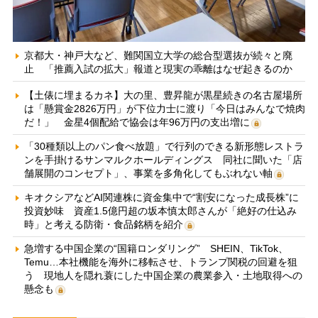
京都大・神戸大など、難関国立大学の総合型選抜が続々と廃
止 「推薦入試の拡大」報道と現実の乖離はなぜ起きるのか
【土俵に埋まるカネ】大の里、豊昇龍が黒星続きの名古屋場所
は「懸賞金2826万円」が下位力士に渡り「今日はみんなで焼肉
だ！」 金星4個配給で協会は年96万円の支出増に
「30種類以上のパン食べ放題」で行列のできる新形態レストラ
ンを手掛けるサンマルクホールディングス 同社に聞いた「店
舗展開のコンセプト」、事業を多角化してもぶれない軸
キオクシアなどAI関連株に資金集中で“割安になった成長株”に
投資妙味 資産1.5億円超の坂本慎太郎さんが「絶好の仕込み
時」と考える防衛・食品銘柄を紹介
急増する中国企業の“国籍ロンダリング” SHEIN、TikTok、
Temu…本社機能を海外に移転させ、トランプ関税の回避を狙
う 現地人を隠れ蓑にした中国企業の農業参入・土地取得への
懸念も