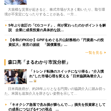
大規模な災害が起きると、株式市場が大きく動いたり、取引環
境が不安定になったりすることがある。一方…
5年ぶり改訂の「CGコード」、何が変わったのかポイントを解
説 企業に成長投資の具体的な説…
【令和のPKOか】GPIFをめぐる片山財務相の「円資産への投
資拡大」発言の波紋 「国債重視」…
一覧を見る
森口亮「まるわかり市況分析」
「トレンド転換のスイッチになり得る」“介入慣
れ”した市場心理を変える「日米協調為替介入」
…
日米両政府が、約28年ぶりとなる円買いの協調介入に踏み切っ
た。米国も追加介入を辞さない姿勢を示して…
「キオクシア急落で含み損が膨らんで…」損失を投資家として
の成長につなげる4つの視点 …