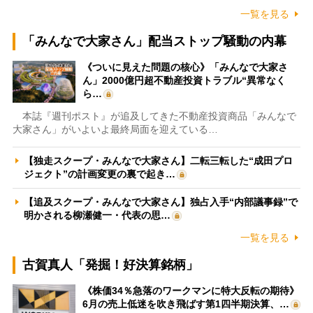
一覧を見る
「みんなで大家さん」配当ストップ騒動の内幕
《ついに見えた問題の核心》「みんなで大家さ
ん」2000億円超不動産投資トラブル“異常なく
ら…
本誌『週刊ポスト』が追及してきた不動産投資商品「みんなで
大家さん」がいよいよ最終局面を迎えている…
【独走スクープ・みんなで大家さん】二転三転した“成田プロ
ジェクト”の計画変更の裏で起き…
【追及スクープ・みんなで大家さん】独占入手“内部議事録”で
明かされる柳瀬健一・代表の思…
一覧を見る
古賀真人「発掘！好決算銘柄」
《株価34％急落のワークマンに特大反転の期待》
6月の売上低迷を吹き飛ばす第1四半期決算、…