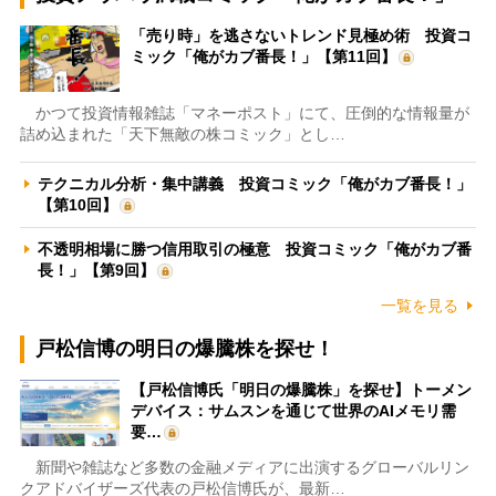
「売り時」を逃さないトレンド見極め術 投資コ
ミック「俺がカブ番長！」【第11回】
かつて投資情報雑誌「マネーポスト」にて、圧倒的な情報量が
詰め込まれた「天下無敵の株コミック」とし…
テクニカル分析・集中講義 投資コミック「俺がカブ番長！」
【第10回】
不透明相場に勝つ信用取引の極意 投資コミック「俺がカブ番
長！」【第9回】
一覧を見る
戸松信博の明日の爆騰株を探せ！
【戸松信博氏「明日の爆騰株」を探せ】トーメン
デバイス：サムスンを通じて世界のAIメモリ需
要…
新聞や雑誌など多数の金融メディアに出演するグローバルリン
クアドバイザーズ代表の戸松信博氏が、最新…