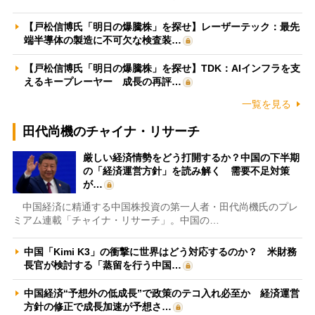
【戸松信博氏「明日の爆騰株」を探せ】レーザーテック：最先
端半導体の製造に不可欠な検査装…
【戸松信博氏「明日の爆騰株」を探せ】TDK：AIインフラを支
えるキープレーヤー 成長の再評…
一覧を見る
田代尚機のチャイナ・リサーチ
厳しい経済情勢をどう打開するか？中国の下半期
の「経済運営方針」を読み解く 需要不足対策
が…
中国経済に精通する中国株投資の第一人者・田代尚機氏のプレ
ミアム連載「チャイナ・リサーチ」。中国の…
中国「Kimi K3」の衝撃に世界はどう対応するのか？ 米財務
長官が検討する「蒸留を行う中国…
中国経済“予想外の低成長”で政策のテコ入れ必至か 経済運営
方針の修正で成長加速が予想さ…