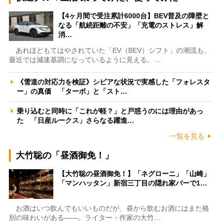
【4ヶ月間で受注累計6000台】BEV普及の障壁と
なる「航続距離の不安」「充電のストレス」解
消…
あれほどもてはやされていた「EV（BEV）シフト」の潮流も、
最近では減速基調になっているように見える。…
《雪道の対応力を検証》シビアな状況で実感した「フォレスタ
ー」の真価 「ターボ」と「スト…
乗り込むと同時に「これが軽？」と戸惑うのには理由があっ
た 「日産ルークス」さらなる躍進…
一覧を見る
大竹聡の「昼酒御免！」
【大竹聡の昼酒御免！】「ネグローニ」「山崎」
「マンハッタン」新宿三丁目の隠れ家バーで1…
お酒はいつ飲んでもいいものだが、昼から飲むお酒にはまた格
別の味わいがある――。ライター・作家の大竹…