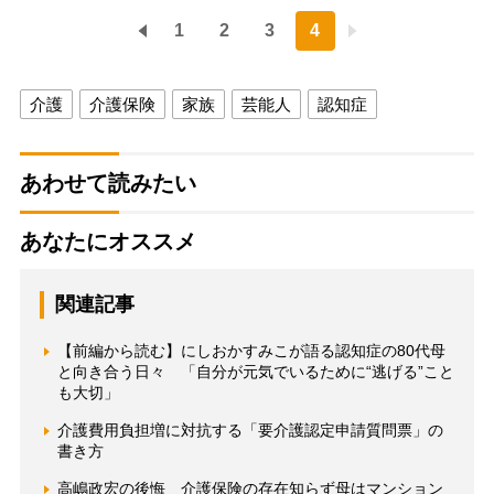
1
2
3
4
介護
介護保険
家族
芸能人
認知症
あわせて読みたい
あなたにオススメ
関連記事
【前編から読む】にしおかすみこが語る認知症の80代母
と向き合う日々 「自分が元気でいるために“逃げる”こと
も大切」
介護費用負担増に対抗する「要介護認定申請質問票」の
書き方
高嶋政宏の後悔 介護保険の存在知らず母はマンション