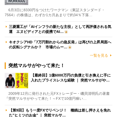
6月3日に8330円をつけたワークマン（東証スタンダード・
7564）の株価は、わずか1カ月あまりで約34％下落…
三菱重工が「AIインフラの新たな主役」として再評価される気
運 エヌビディアとの提携でAI…
キオクシアHD「7万円割れからの急反発」は再びの上昇局面へ
の反転シグナルか？ 市場のムー…
一覧を見る
突然マルサがやって来た！
【最終回】1億6000万円の負債と引き換えに手に
入れたプライスレスな経験 ｜ 突然マルサがや…
2009年12月に発行された元FXトレーダー・磯貝清明氏の著書
『突然マルサがやって来た！～FXで10億円稼い…
【第9回】もう一度FXでリベンジ！ 種銭は差し押さえを免れ
た”ヒミツのお金” ｜ 突然マルサ…