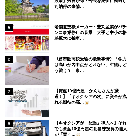
政策】秀吉が弟・秀長を紀伊に転封し
た納得の事情…
老舗遊技機メーカー・豊丸産業がパチ
5
ンコ事業停止の背景 大手と中小の格
差拡大に拍車…
《首都圏高校受験の最新事情》「学力
6
は高いが内申点がとれない」生徒はど
う戦う？ 東…
【資産10億円超・かんちさんが厳
7
選！】「キオクシアの次」に資金が流
れる期待の高…
【キオクシアが「配当」導入へ】それ
8
でも資産10億円超の配当株投資の達人
が「買う…