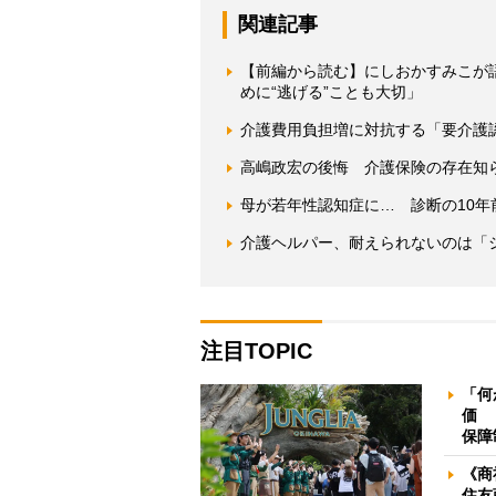
関連記事
【前編から読む】にしおかすみこが
めに“逃げる”ことも大切」
介護費用負担増に対抗する「要介護
高嶋政宏の後悔 介護保険の存在知
母が若年性認知症に… 診断の10年
介護ヘルパー、耐えられないのは「
注目TOPIC
「何
価 
保障
《商
住友