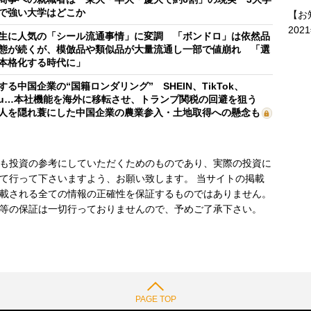
で強い大学はどこか
【お
202
生に人気の「シール流通事情」に変調 「ボンドロ」は依然品
態が続くが、模倣品や類似品が大量流通し一部で値崩れ 「選
本格化する時代に」
する中国企業の“国籍ロンダリング” SHEIN、TikTok、
mu…本社機能を海外に移転させ、トランプ関税の回避を狙う
人を隠れ蓑にした中国企業の農業参入・土地取得への懸念も
も投資の参考にしていただくためのものであり、実際の投資に
て行って下さいますよう、お願い致します。 当サイトの掲載
載される全ての情報の正確性を保証するものではありません。
等の保証は一切行っておりませんので、予めご了承下さい。
PAGE TOP