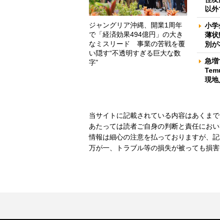
以外
ジャングリア沖縄、開業1周年
小学
で「経済効果494億円」の大き
薄状
なミスリード 事業の苦戦を覆
別が
い隠す“不透明すぎる巨大な数
急増
字”
Te
現地
当サイトに記載されている内容はあくまで
あたっては読者ご自身の判断と責任におい
情報は細心の注意を払っておりますが、記
万が一、トラブル等の損失が被っても損害