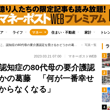
ア
ライフ
マネー
住まい・不動産
家計
トレ
にしおかすみこ、認知症の80代母の要介護認定を受けるかどうかの葛藤 「何が一番幸せか、堂々巡りでわからなくなる」
写真一覧
ラ
1
2023.03.21 07:00
マネーポストWEB
認知症の80代母の要介護認
2
かの葛藤 「何が一番幸せ
からなくなる」
3
4
Loaded
: