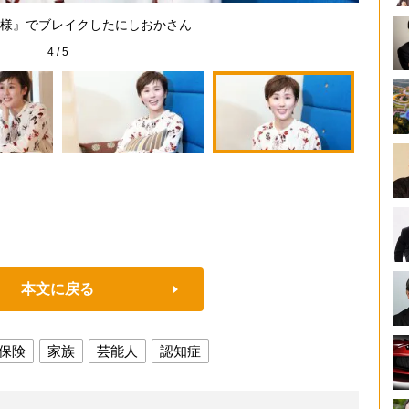
様』でブレイクしたにしおかさん
4
/
5
本文に戻る
保険
家族
芸能人
認知症