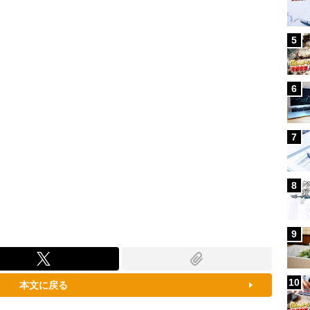
79.52%
5
6
7
8
9
10
本文に戻る