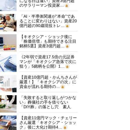
になる日は遠い」資産3億円超
のサラリーマン投資家…
「AI・半導体関連が“本命”であ
ることに変わりはない」資産20
億円超の90歳現役トレ…
【キオクシア・ショック後に
「株価倍増」も期待できる注目
銘柄5選】資産3億円超…
《2年弱で資産17.5倍の元証券
マンが「キオクシア急落で次に
狙う」5銘柄を公開》1…
【資産10億円超・かんちさんが
厳選！】「キオクシアの次」に
資金が流れる期待の…
「失敗すると取り返しがつかな
い」葬儀社の手を借りない
「DIY葬」の落とし穴 素人
に…
【資産11億円マック・チェリー
さん厳選「キオクシア・ショッ
ク」後に大化け期待4…