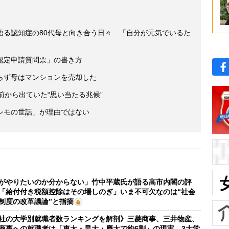
語る認知症の80代母と向き合う日々 「自分が元気でいるた
認定申請質問票」の書き方
らず母はマンションを売却した
前から出ていた“思い当たる兆候”
シモの世話」が理由ではない
がやりたいのか分からない」竹中平蔵氏が語る高市内閣の評
「給付付き税額控除はその場しのぎ」いま不可欠なのは“社会
制度の改革議論”と指摘
社の大学別就職者数ランキングを解剖》三菱商事、三井物産、
商事への就職者は「東大・早大・慶大で約6割」の現実 3大学