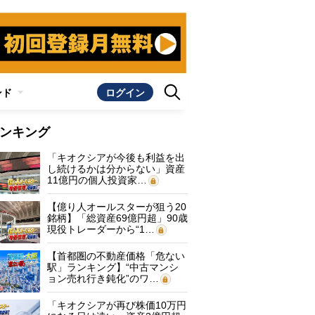
ンド
ログイン
ンキング
「キオクシアが今後も利益を出
し続けるかは分からない」資産
11億円の個人投資家…
【億り人オールスターが狙う20
銘柄】「総資産69億円超」90歳
現役トレーダーから“1…
【首都圏の不動産価格「危ない
駅」ランキング】“中古マンシ
ョン売れ行き鈍化”のワ…
「キオクシアが再び株価10万円