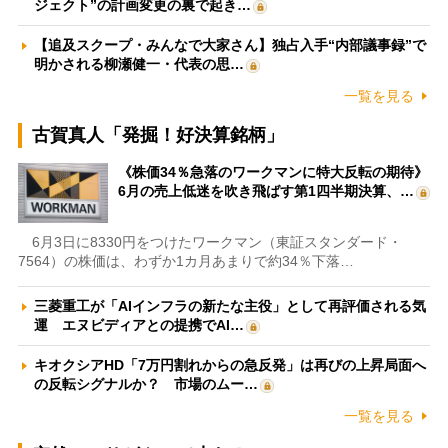
ジェクト”の計画変更の裏で起き…
【追及スクープ・みんなで大家さん】独占入手“内部議事録”で
明かされる柳瀬健一・代表の思…
一覧を見る
古賀真人「発掘！好決算銘柄」
《株価34％急落のワークマンに特大反転の期待》
6月の売上低迷を吹き飛ばす第1四半期決算、…
6月3日に8330円をつけたワークマン（東証スタンダード・
7564）の株価は、わずか1カ月あまりで約34％下落…
三菱重工が「AIインフラの新たな主役」として再評価される気
運 エヌビディアとの提携でAI…
キオクシアHD「7万円割れからの急反発」は再びの上昇局面へ
の反転シグナルか？ 市場のムー…
一覧を見る