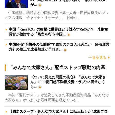
が…
中国経済に精通する中国株投資の第一人者・田代尚機氏のプレ
ミアム連載「チャイナ・リサーチ」。中国の…
中国「Kimi K3」の衝撃に世界はどう対応するのか？ 米財務
長官が検討する「蒸留を行う中国…
中国経済“予想外の低成長”で政策のテコ入れ必至か 経済運営
方針の修正で成長加速が予想さ…
一覧を見る
「みんなで大家さん」配当ストップ騒動の内幕
《ついに見えた問題の核心》「みんなで大家さ
ん」2000億円超不動産投資トラブル“異常なく
ら…
本誌『週刊ポスト』が追及してきた不動産投資商品「みんなで
大家さん」がいよいよ最終局面を迎えている…
【独走スクープ・みんなで大家さん】二転三転した“成田プロ