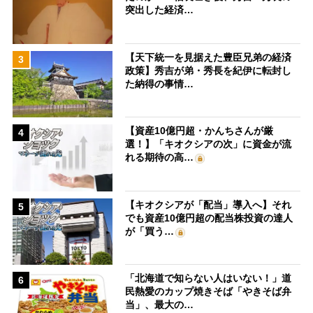
突出した経済…
【天下統一を見据えた豊臣兄弟の経済
3
政策】秀吉が弟・秀長を紀伊に転封し
た納得の事情…
【資産10億円超・かんちさんが厳
4
選！】「キオクシアの次」に資金が流
れる期待の高…
【キオクシアが「配当」導入へ】それ
5
でも資産10億円超の配当株投資の達人
が「買う…
「北海道で知らない人はいない！」道
6
民熱愛のカップ焼きそば「やきそば弁
当」、最大の…