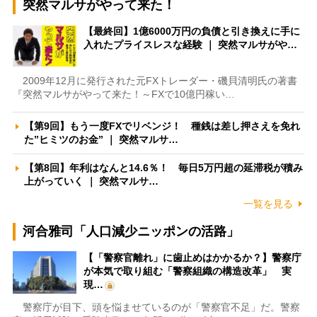
突然マルサがやって来た！
【最終回】1億6000万円の負債と引き換えに手に
入れたプライスレスな経験 ｜ 突然マルサがや…
2009年12月に発行された元FXトレーダー・磯貝清明氏の著書
『突然マルサがやって来た！～FXで10億円稼い…
【第9回】もう一度FXでリベンジ！ 種銭は差し押さえを免れ
た”ヒミツのお金” ｜ 突然マルサ…
【第8回】年利はなんと14.6％！ 毎日5万円超の延滞税が積み
上がっていく ｜ 突然マルサ…
一覧を見る
河合雅司「人口減少ニッポンの活路」
【「警察官離れ」に歯止めはかかるか？】警察庁
が本気で取り組む「警察組織の構造改革」 実
現…
警察庁が目下、頭を悩ませているのが「警察官不足」だ。警察