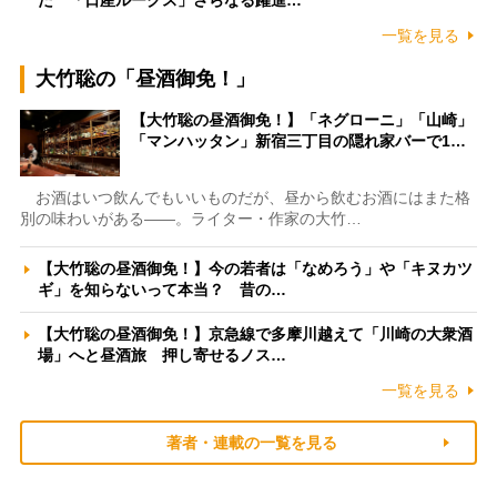
た 「日産ルークス」さらなる躍進…
一覧を見る
大竹聡の「昼酒御免！」
【大竹聡の昼酒御免！】「ネグローニ」「山崎」
「マンハッタン」新宿三丁目の隠れ家バーで1…
お酒はいつ飲んでもいいものだが、昼から飲むお酒にはまた格
別の味わいがある――。ライター・作家の大竹…
【大竹聡の昼酒御免！】今の若者は「なめろう」や「キヌカツ
ギ」を知らないって本当？ 昔の…
【大竹聡の昼酒御免！】京急線で多摩川越えて「川崎の大衆酒
場」へと昼酒旅 押し寄せるノス…
一覧を見る
著者・連載の一覧を見る