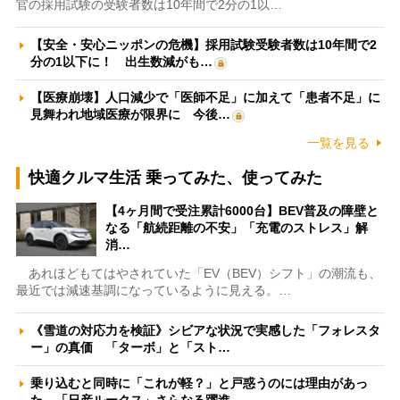
官の採用試験の受験者数は10年間で2分の1以…
【安全・安心ニッポンの危機】採用試験受験者数は10年間で2
分の1以下に！ 出生数減がも…
【医療崩壊】人口減少で「医師不足」に加えて「患者不足」に
見舞われ地域医療が限界に 今後…
一覧を見る
快適クルマ生活 乗ってみた、使ってみた
【4ヶ月間で受注累計6000台】BEV普及の障壁と
なる「航続距離の不安」「充電のストレス」解
消…
あれほどもてはやされていた「EV（BEV）シフト」の潮流も、
最近では減速基調になっているように見える。…
《雪道の対応力を検証》シビアな状況で実感した「フォレスタ
ー」の真価 「ターボ」と「スト…
乗り込むと同時に「これが軽？」と戸惑うのには理由があっ