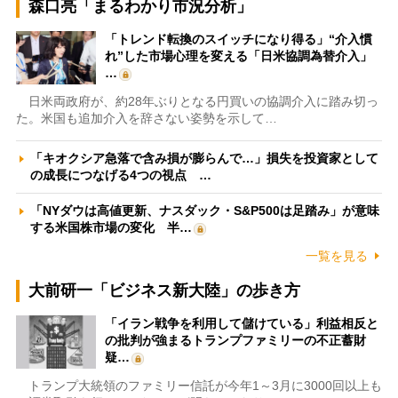
森口亮「まるわかり市況分析」
「トレンド転換のスイッチになり得る」“介入慣
れ”した市場心理を変える「日米協調為替介入」
…
日米両政府が、約28年ぶりとなる円買いの協調介入に踏み切っ
た。米国も追加介入を辞さない姿勢を示して…
「キオクシア急落で含み損が膨らんで…」損失を投資家として
の成長につなげる4つの視点 …
「NYダウは高値更新、ナスダック・S&P500は足踏み」が意味
する米国株市場の変化 半…
一覧を見る
大前研一「ビジネス新大陸」の歩き方
「イラン戦争を利用して儲けている」利益相反と
の批判が強まるトランプファミリーの不正蓄財
疑…
トランプ大統領のファミリー信託が今年1～3月に3000回以上も