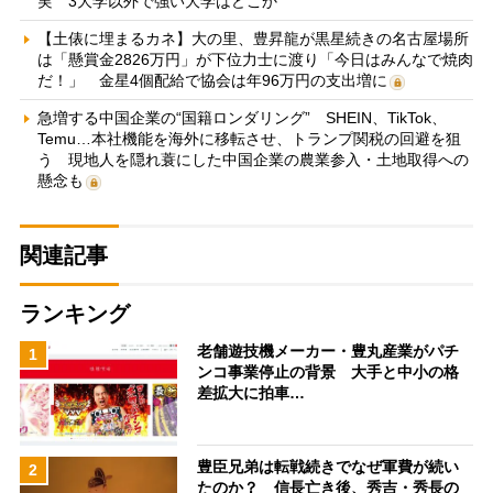
実 3大学以外で強い大学はどこか
【土俵に埋まるカネ】大の里、豊昇龍が黒星続きの名古屋場所
は「懸賞金2826万円」が下位力士に渡り「今日はみんなで焼肉
だ！」 金星4個配給で協会は年96万円の支出増に
急増する中国企業の“国籍ロンダリング” SHEIN、TikTok、
Temu…本社機能を海外に移転させ、トランプ関税の回避を狙
う 現地人を隠れ蓑にした中国企業の農業参入・土地取得への
懸念も
関連記事
ランキング
老舗遊技機メーカー・豊丸産業がパチ
1
ンコ事業停止の背景 大手と中小の格
差拡大に拍車…
豊臣兄弟は転戦続きでなぜ軍費が続い
2
たのか？ 信長亡き後、秀吉・秀長の