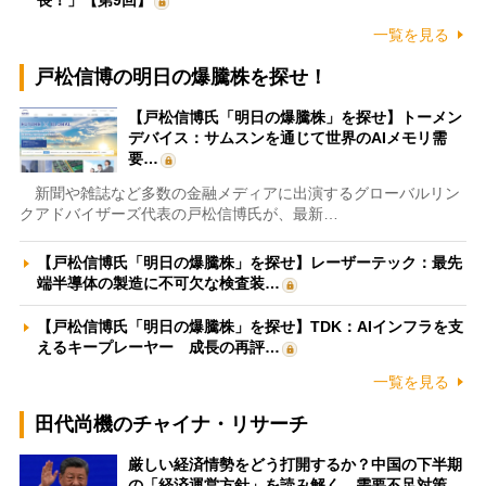
長！」【第9回】
一覧を見る
戸松信博の明日の爆騰株を探せ！
【戸松信博氏「明日の爆騰株」を探せ】トーメン
デバイス：サムスンを通じて世界のAIメモリ需
要…
新聞や雑誌など多数の金融メディアに出演するグローバルリン
クアドバイザーズ代表の戸松信博氏が、最新…
【戸松信博氏「明日の爆騰株」を探せ】レーザーテック：最先
端半導体の製造に不可欠な検査装…
【戸松信博氏「明日の爆騰株」を探せ】TDK：AIインフラを支
えるキープレーヤー 成長の再評…
一覧を見る
田代尚機のチャイナ・リサーチ
厳しい経済情勢をどう打開するか？中国の下半期
の「経済運営方針」を読み解く 需要不足対策