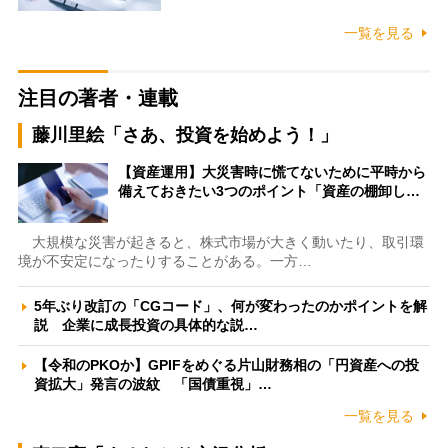
一覧を見る
注目の著者・連載
藤川里絵「さあ、投資を始めよう！」
【資産運用】大災害時に慌てないために平時から
備えておきたい3つのポイント「資産の棚卸し…
大規模な災害が起きると、株式市場が大きく動いたり、取引環
境が不安定になったりすることがある。一方…
5年ぶり改訂の「CGコード」、何が変わったのかポイントを解
説 企業に成長投資の具体的な説…
【令和のPKOか】GPIFをめぐる片山財務相の「円資産への投
資拡大」発言の波紋 「国債重視」…
一覧を見る