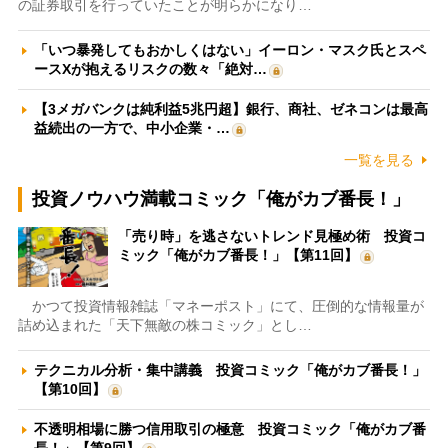
の証券取引を行っていたことが明らかになり…
「いつ暴発してもおかしくはない」イーロン・マスク氏とスペ
ースXが抱えるリスクの数々「絶対…
【3メガバンクは純利益5兆円超】銀行、商社、ゼネコンは最高
益続出の一方で、中小企業・…
一覧を見る
投資ノウハウ満載コミック「俺がカブ番長！」
「売り時」を逃さないトレンド見極め術 投資コ
ミック「俺がカブ番長！」【第11回】
かつて投資情報雑誌「マネーポスト」にて、圧倒的な情報量が
詰め込まれた「天下無敵の株コミック」とし…
テクニカル分析・集中講義 投資コミック「俺がカブ番長！」
【第10回】
不透明相場に勝つ信用取引の極意 投資コミック「俺がカブ番