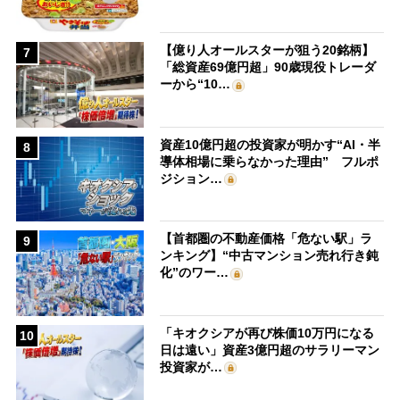
【億り人オールスターが狙う20銘柄】
7
「総資産69億円超」90歳現役トレーダ
ーから“10…
資産10億円超の投資家が明かす“AI・半
8
導体相場に乗らなかった理由” フルポ
ジション…
【首都圏の不動産価格「危ない駅」ラ
9
ンキング】“中古マンション売れ行き鈍
化”のワー…
「キオクシアが再び株価10万円になる
10
日は遠い」資産3億円超のサラリーマン
投資家が…