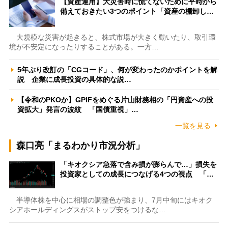
【資産運用】大災害時に慌てないために平時から
備えておきたい3つのポイント「資産の棚卸し…
大規模な災害が起きると、株式市場が大きく動いたり、取引環
境が不安定になったりすることがある。一方…
5年ぶり改訂の「CGコード」、何が変わったのかポイントを解
説 企業に成長投資の具体的な説…
【令和のPKOか】GPIFをめぐる片山財務相の「円資産への投
資拡大」発言の波紋 「国債重視」…
一覧を見る
森口亮「まるわかり市況分析」
「キオクシア急落で含み損が膨らんで…」損失を
投資家としての成長につなげる4つの視点 「…
半導体株を中心に相場の調整色が強まり、7月中旬にはキオク
シアホールディングスがストップ安をつけるな…