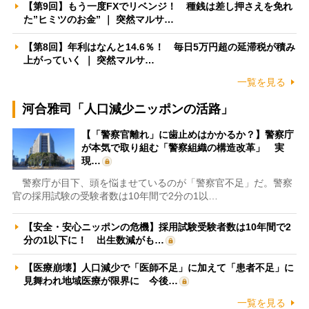
【第9回】もう一度FXでリベンジ！ 種銭は差し押さえを免れ
た”ヒミツのお金” ｜ 突然マルサ…
【第8回】年利はなんと14.6％！ 毎日5万円超の延滞税が積み
上がっていく ｜ 突然マルサ…
一覧を見る
河合雅司「人口減少ニッポンの活路」
【「警察官離れ」に歯止めはかかるか？】警察庁
が本気で取り組む「警察組織の構造改革」 実
現…
警察庁が目下、頭を悩ませているのが「警察官不足」だ。警察
官の採用試験の受験者数は10年間で2分の1以…
【安全・安心ニッポンの危機】採用試験受験者数は10年間で2
分の1以下に！ 出生数減がも…
【医療崩壊】人口減少で「医師不足」に加えて「患者不足」に
見舞われ地域医療が限界に 今後…
一覧を見る