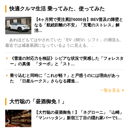
快適クルマ生活 乗ってみた、使ってみた
【4ヶ月間で受注累計6000台】BEV普及の障壁と
なる「航続距離の不安」「充電のストレス」解
消…
あれほどもてはやされていた「EV（BEV）シフト」の潮流も、
最近では減速基調になっているように見える。…
《雪道の対応力を検証》シビアな状況で実感した「フォレスタ
ー」の真価 「ターボ」と「スト…
乗り込むと同時に「これが軽？」と戸惑うのには理由があっ
た 「日産ルークス」さらなる躍進…
一覧を見る
大竹聡の「昼酒御免！」
【大竹聡の昼酒御免！】「ネグローニ」「山崎」
「マンハッタン」新宿三丁目の隠れ家バーで1…