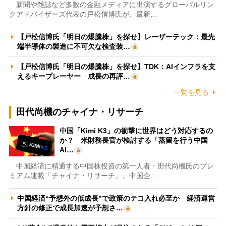
新聞や雑誌など多数の金融メディアに出演するグローバルリン
クアドバイザーズ代表の戸松信博氏が、最新…
【戸松信博氏「明日の爆騰株」を探せ】レーザーテック：最先
端半導体の製造に不可欠な検査装…
【戸松信博氏「明日の爆騰株」を探せ】TDK：AIインフラを支
えるキープレーヤー 成長の再評…
一覧を見る
田代尚機のチャイナ・リサーチ
中国「Kimi K3」の衝撃に世界はどう対応するの
か？ 米財務長官が検討する「蒸留を行う中国
AI…
中国経済に精通する中国株投資の第一人者・田代尚機氏のプレ
ミアム連載「チャイナ・リサーチ」。中国企…
中国経済“予想外の低成長”で政策のテコ入れ必至か 経済運営
方針の修正で成長加速が予想さ…