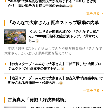
“AI革命”で爆発的な需要拡大が見込まれる「CXO」とは何
か？ 高い競争力を持つ中国の医薬品…
一覧を見る
「みんなで大家さん」配当ストップ騒動の内幕
《ついに見えた問題の核心》「みんなで大家さ
ん」2000億円超不動産投資トラブル“異常なく
ら…
本誌『週刊ポスト』が追及してきた不動産投資商品「みんなで
大家さん」がいよいよ最終局面を迎えている…
【独走スクープ・みんなで大家さん】二転三転した“成田プロ
ジェクト”の計画変更の裏で起き…
【追及スクープ・みんなで大家さん】独占入手“内部議事録”で
明かされる柳瀬健一・代表の思…
一覧を見る
古賀真人「発掘！好決算銘柄」