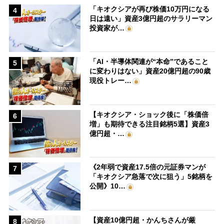
「キオクシアが再び株価10万円になる
4
日は遠い」資産3億円超のサラリーマン
投資家が…
「AI・半導体関連が“本命”であること
5
に変わりはない」資産20億円超の90歳
現役トレー…
【キオクシア・ショック後に「株価倍
6
増」も期待できる注目銘柄5選】資産3
億円超・…
《2年弱で資産17.5倍の元証券マンが
7
「キオクシア急落で次に狙う」5銘柄を
公開》10…
【資産10億円超・かんちさんが厳
8