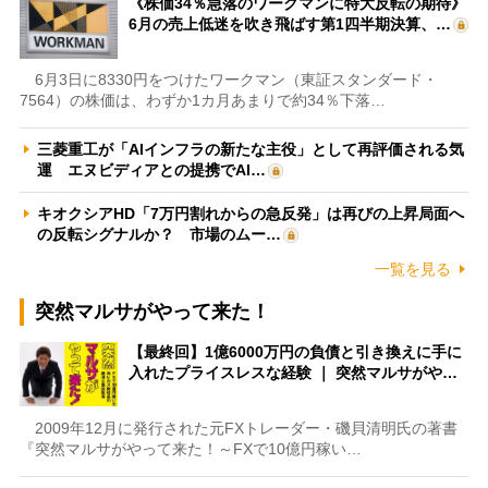
《株価34％急落のワークマンに特大反転の期待》
6月の売上低迷を吹き飛ばす第1四半期決算、…
6月3日に8330円をつけたワークマン（東証スタンダード・
7564）の株価は、わずか1カ月あまりで約34％下落…
三菱重工が「AIインフラの新たな主役」として再評価される気
運 エヌビディアとの提携でAI…
キオクシアHD「7万円割れからの急反発」は再びの上昇局面へ
の反転シグナルか？ 市場のムー…
一覧を見る
突然マルサがやって来た！
【最終回】1億6000万円の負債と引き換えに手に
入れたプライスレスな経験 ｜ 突然マルサがや…
2009年12月に発行された元FXトレーダー・磯貝清明氏の著書
『突然マルサがやって来た！～FXで10億円稼い…