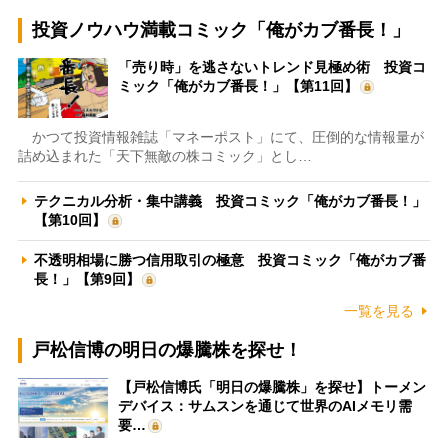
投資ノウハウ満載コミック「俺がカブ番長！」
「売り時」を逃さないトレンド見極め術 投資コ
ミック「俺がカブ番長！」【第11回】
かつて投資情報雑誌「マネーポスト」にて、圧倒的な情報量が
詰め込まれた「天下無敵の株コミック」とし…
テクニカル分析・集中講義 投資コミック「俺がカブ番長！」
【第10回】
不透明相場に勝つ信用取引の極意 投資コミック「俺がカブ番
長！」【第9回】
一覧を見る
戸松信博の明日の爆騰株を探せ！
【戸松信博氏「明日の爆騰株」を探せ】トーメン
デバイス：サムスンを通じて世界のAIメモリ需
要…