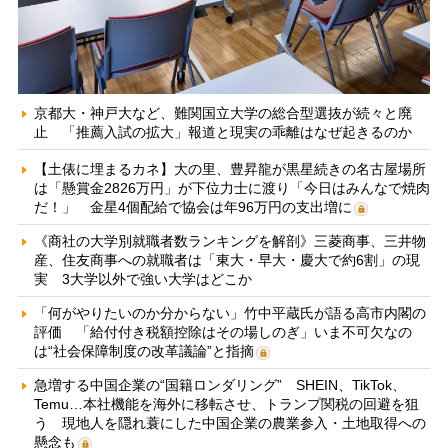
京都大・神戸大など、難関国立大学の総合型選抜が続々と廃
止 「推薦入試の拡大」報道と現実の乖離はなぜ起きるのか
【土俵に埋まるカネ】大の里、豊昇龍が黒星続きの名古屋場所
は「懸賞金2826万円」が下位力士に渡り「今日はみんなで焼肉
だ！」 金星4個配給で協会は年96万円の支出増に
《商社の大学別就職者数ランキングを解剖》三菱商事、三井物
産、住友商事への就職者は「東大・早大・慶大で約6割」の現
実 3大学以外で強い大学はどこか
「何がやりたいのか分からない」竹中平蔵氏が語る高市内閣の
評価 「給付付き税額控除はその場しのぎ」いま不可欠なの
は“社会保障制度の改革議論”と指摘
急増する中国企業の“国籍ロンダリング” SHEIN、TikTok、
Temu…本社機能を海外に移転させ、トランプ関税の回避を狙
う 現地人を隠れ蓑にした中国企業の農業参入・土地取得への
懸念も