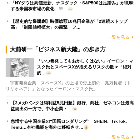
「NYダウは高値更新、ナスダック・S&P500は足踏み」が意味
する米国株市場の変化 半…
【歴史的な爆騰劇】時価総額10兆円企業が「2連続ストップ
高」「制限値幅拡大」の衝撃 フ…
一覧を見る
大前研一「ビジネス新大陸」の歩き方
「いつ暴発してもおかしくはない」イーロン・マ
スク氏とスペースXが抱えるリスクの数々「絶対
的…
宇宙開発企業「スペースX」の上場で史上初の「兆万長者（ト
リリオネア）」となったイーロン・マスク氏。…
【3メガバンクは純利益5兆円超】銀行、商社、ゼネコンは最高
益続出の一方で、中小企業・…
急増する中国企業の“国籍ロンダリング” SHEIN、TikTok、
Temu…本社機能を海外に移転させ…
一覧を見る