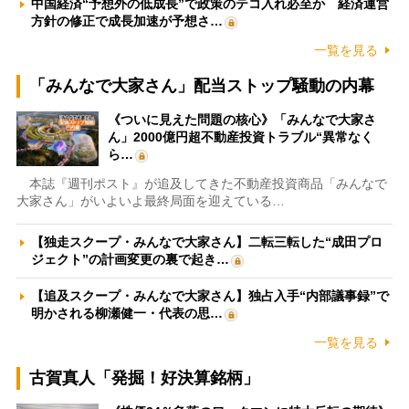
中国経済“予想外の低成長”で政策のテコ入れ必至か 経済運営
方針の修正で成長加速が予想さ…
一覧を見る
「みんなで大家さん」配当ストップ騒動の内幕
《ついに見えた問題の核心》「みんなで大家さ
ん」2000億円超不動産投資トラブル“異常なく
ら…
本誌『週刊ポスト』が追及してきた不動産投資商品「みんなで
大家さん」がいよいよ最終局面を迎えている…
【独走スクープ・みんなで大家さん】二転三転した“成田プロ
ジェクト”の計画変更の裏で起き…
【追及スクープ・みんなで大家さん】独占入手“内部議事録”で
明かされる柳瀬健一・代表の思…
一覧を見る
古賀真人「発掘！好決算銘柄」