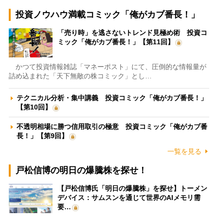
投資ノウハウ満載コミック「俺がカブ番長！」
「売り時」を逃さないトレンド見極め術 投資コ
ミック「俺がカブ番長！」【第11回】
かつて投資情報雑誌「マネーポスト」にて、圧倒的な情報量が
詰め込まれた「天下無敵の株コミック」とし…
テクニカル分析・集中講義 投資コミック「俺がカブ番長！」
【第10回】
不透明相場に勝つ信用取引の極意 投資コミック「俺がカブ番
長！」【第9回】
一覧を見る
戸松信博の明日の爆騰株を探せ！
【戸松信博氏「明日の爆騰株」を探せ】トーメン
デバイス：サムスンを通じて世界のAIメモリ需
要…