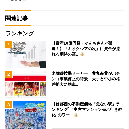
関連記事
ランキング
【資産10億円超・かんちさんが厳
1
選！】「キオクシアの次」に資金が流
れる期待の高…
老舗遊技機メーカー・豊丸産業がパチ
2
ンコ事業停止の背景 大手と中小の格
差拡大に拍車…
【首都圏の不動産価格「危ない駅」ラ
3
ンキング】“中古マンション売れ行き鈍
化”のワー…