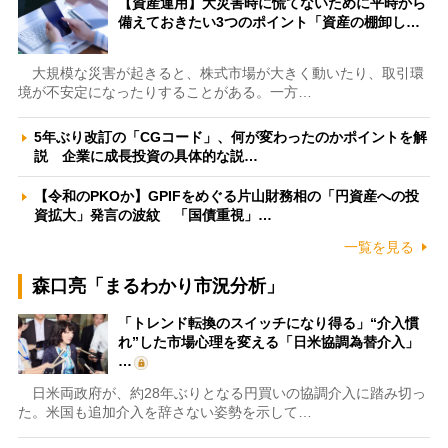
【資産運用】大災害時に慌てないために平時から
備えておきたい3つのポイント「資産の棚卸し…
大規模な災害が起きると、株式市場が大きく動いたり、取引環
境が不安定になったりすることがある。一方…
5年ぶり改訂の「CGコード」、何が変わったのかポイントを解
説 企業に成長投資の具体的な説…
【令和のPKOか】GPIFをめぐる片山財務相の「円資産への投
資拡大」発言の波紋 「国債重視」…
一覧を見る
森口亮「まるわかり市況分析」
「トレンド転換のスイッチになり得る」“介入慣
れ”した市場心理を変える「日米協調為替介入」
…
日米両政府が、約28年ぶりとなる円買いの協調介入に踏み切っ
た。米国も追加介入を辞さない姿勢を示して…