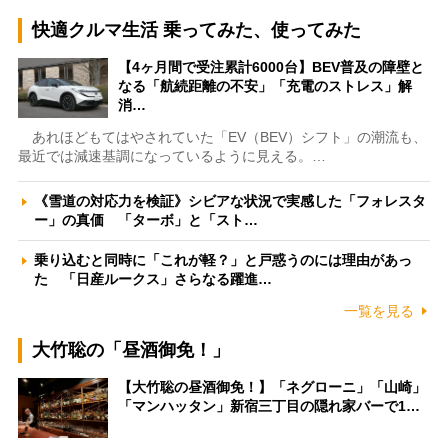
快適クルマ生活 乗ってみた、使ってみた
【4ヶ月間で受注累計6000台】BEV普及の障壁と
なる「航続距離の不安」「充電のストレス」解
消…
あれほどもてはやされていた「EV（BEV）シフト」の潮流も、
最近では減速基調になっているように見える。…
《雪道の対応力を検証》シビアな状況で実感した「フォレスタ
ー」の真価 「ターボ」と「スト…
乗り込むと同時に「これが軽？」と戸惑うのには理由があっ
た 「日産ルークス」さらなる躍進…
一覧を見る
大竹聡の「昼酒御免！」
【大竹聡の昼酒御免！】「ネグローニ」「山崎」
「マンハッタン」新宿三丁目の隠れ家バーで1…