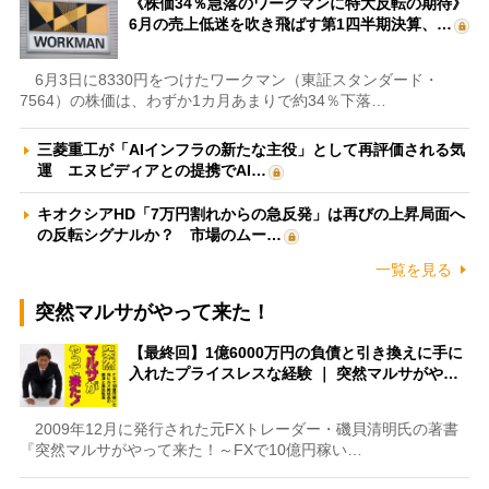
《株価34％急落のワークマンに特大反転の期待》
6月の売上低迷を吹き飛ばす第1四半期決算、…
6月3日に8330円をつけたワークマン（東証スタンダード・
7564）の株価は、わずか1カ月あまりで約34％下落…
三菱重工が「AIインフラの新たな主役」として再評価される気
運 エヌビディアとの提携でAI…
キオクシアHD「7万円割れからの急反発」は再びの上昇局面へ
の反転シグナルか？ 市場のムー…
一覧を見る
突然マルサがやって来た！
【最終回】1億6000万円の負債と引き換えに手に
入れたプライスレスな経験 ｜ 突然マルサがや…
2009年12月に発行された元FXトレーダー・磯貝清明氏の著書
『突然マルサがやって来た！～FXで10億円稼い…