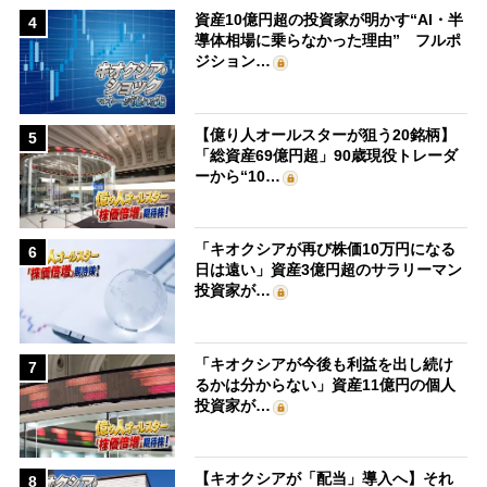
資産10億円超の投資家が明かす“AI・半
4
導体相場に乗らなかった理由” フルポ
ジション…
【億り人オールスターが狙う20銘柄】
5
「総資産69億円超」90歳現役トレーダ
ーから“10…
「キオクシアが再び株価10万円になる
6
日は遠い」資産3億円超のサラリーマン
投資家が…
「キオクシアが今後も利益を出し続け
7
るかは分からない」資産11億円の個人
投資家が…
【キオクシアが「配当」導入へ】それ
8