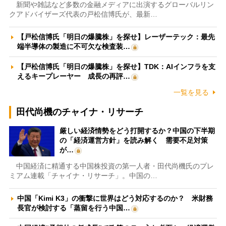
新聞や雑誌など多数の金融メディアに出演するグローバルリン
クアドバイザーズ代表の戸松信博氏が、最新…
【戸松信博氏「明日の爆騰株」を探せ】レーザーテック：最先
端半導体の製造に不可欠な検査装…
【戸松信博氏「明日の爆騰株」を探せ】TDK：AIインフラを支
えるキープレーヤー 成長の再評…
一覧を見る
田代尚機のチャイナ・リサーチ
厳しい経済情勢をどう打開するか？中国の下半期
の「経済運営方針」を読み解く 需要不足対策
が…
中国経済に精通する中国株投資の第一人者・田代尚機氏のプレ
ミアム連載「チャイナ・リサーチ」。中国の…
中国「Kimi K3」の衝撃に世界はどう対応するのか？ 米財務
長官が検討する「蒸留を行う中国…