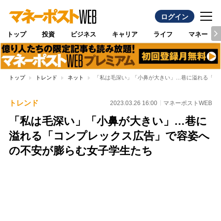
ログイン
トップ
投資
ビジネス
キャリア
ライフ
マネー
トップ
トレンド
ネット
「私は毛深い」「小鼻が大きい」…巷に溢れる「コ
トレンド
2023.03.26 16:00
マネーポストWEB
「私は毛深い」「小鼻が大きい」…巷に
溢れる「コンプレックス広告」で容姿へ
の不安が膨らむ女子学生たち
Loaded
:
100.00%
/
Unmute