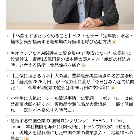
【75歳をすぎたらやめること】ベストセラー『定年後』著者・
楠木新氏が指南する老年期の好循環を呼び込む方法
キオクシアなどAI関連株に資金集中で“割安になった成長株”に
投資妙味 資産1.5億円超の坂本慎太郎さんが「絶好の仕込み
時」と考える防衛・食品銘柄を紹介
【土俵に埋まるカネ】大の里、豊昇龍が黒星続きの名古屋場所
は「懸賞金2826万円」が下位力士に渡り「今日はみんなで焼肉
だ！」 金星4個配給で協会は年96万円の支出増に
小学生に人気の「シール流通事情」に変調 「ボンドロ」は依
然品薄状態が続くが、模倣品や類似品が大量流通し一部で値崩
れ 「選別が本格化する時代に」
急増する中国企業の“国籍ロンダリング” SHEIN、TikTok、
Temu…本社機能を海外に移転させ、トランプ関税の回避を狙
う 現地人を隠れ蓑にした中国企業の農業参入・土地取得への
懸念も