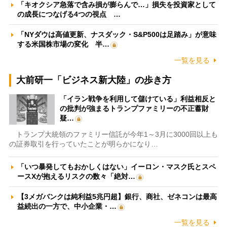
「キオクシア急落で含み損が膨らんで…」損失を投資家として
の成長につなげる4つの視点 …
「NYダウは高値更新、ナスダック・S&P500は足踏み」が意味
する米国株市場の変化 半…
一覧を見る
大前研一「ビジネス新大陸」の歩き方
「イラン戦争を利用して儲けている」利益相反と
の批判が強まるトランプファミリーの不正蓄財
疑…
トランプ大統領のファミリー信託が今年1～3月に3000回以上も
の証券取引を行っていたことが明らかになり…
「いつ暴発してもおかしくはない」イーロン・マスク氏とスペ
ースXが抱えるリスクの数々「絶対…
【3メガバンクは純利益5兆円超】銀行、商社、ゼネコンは最高
益続出の一方で、中小企業・…
一覧を見る