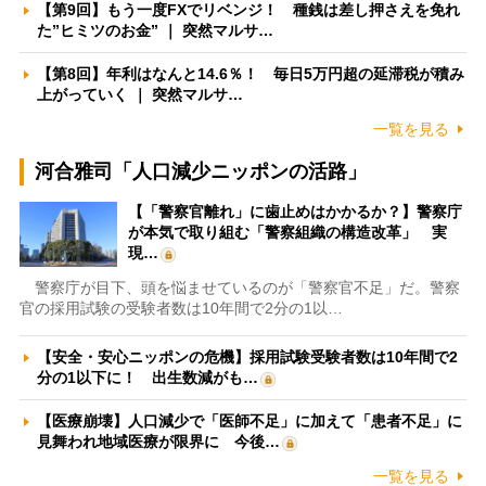
【第9回】もう一度FXでリベンジ！ 種銭は差し押さえを免れ
た”ヒミツのお金” ｜ 突然マルサ…
【第8回】年利はなんと14.6％！ 毎日5万円超の延滞税が積み
上がっていく ｜ 突然マルサ…
一覧を見る
河合雅司「人口減少ニッポンの活路」
【「警察官離れ」に歯止めはかかるか？】警察庁
が本気で取り組む「警察組織の構造改革」 実
現…
警察庁が目下、頭を悩ませているのが「警察官不足」だ。警察
官の採用試験の受験者数は10年間で2分の1以…
【安全・安心ニッポンの危機】採用試験受験者数は10年間で2
分の1以下に！ 出生数減がも…
【医療崩壊】人口減少で「医師不足」に加えて「患者不足」に
見舞われ地域医療が限界に 今後…
一覧を見る