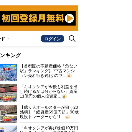
ンド
ログイン
ンキング
【首都圏の不動産価格「危ない
駅」ランキング】“中古マンシ
ョン売れ行き鈍化”のワ…
「キオクシアが今後も利益を出
し続けるかは分からない」資産
11億円の個人投資家…
【億り人オールスターが狙う20
銘柄】「総資産69億円超」90歳
現役トレーダーから“1…
「キオクシアが再び株価10万円