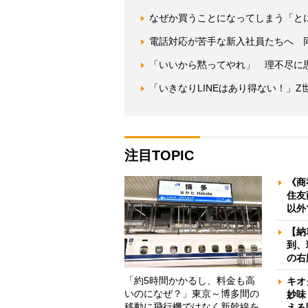
なぜか買うことになってしまう「と
電話対応が苦手な新入社員たちへ 
「いいから黙ってやれ」 理不尽に
「いきなりLINEはあり得ない！」
注目TOPIC
《商
住友
以外
【納
到、
の右
「約5時間かかるし、料金も高
キオ
いのになぜ？」東京～博多間の
妙味
移動に飛行機ではなく新幹線を
える