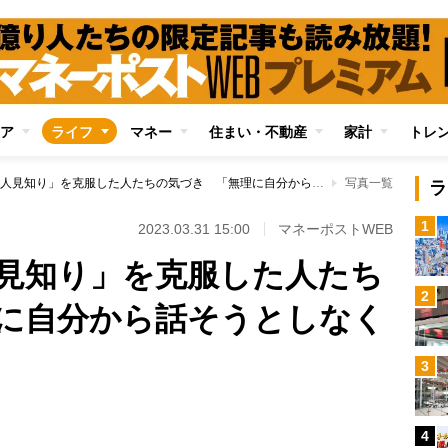
ア
ライフ
マネー
住まい・不動産
家計
トレ
大人になって「人見知り」を克服した人たちの気づき 「無理に自分から話そうとしなくても大丈夫」
写真一覧
ラ
1
2023.03.31 15:00
マネーポストWEB
見知り」を克服した人たち
2
に自分から話そうとしなく
3
4
Loaded
: