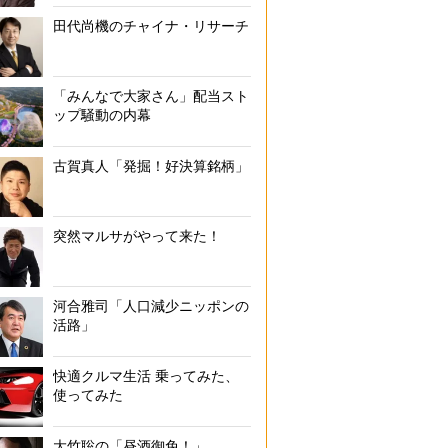
に名刺を300枚渡され、『1週間で全部渡してこい』と言われて気が遠
田代尚機のチャイナ・リサーチ
ありません。“恥をかいても死ぬわけじゃない”という気分でお客さんを
が取れて、事務所に戻ると所長や先輩にベタ褒めされました。それです
という人も（イメージ）
「みんなで大家さん」配当スト
ップ騒動の内幕
古賀真人「発掘！好決算銘柄」
突然マルサがやって来た！
河合雅司「人口減少ニッポンの
活路」
快適クルマ生活 乗ってみた、
使ってみた
大竹聡の「昼酒御免！」