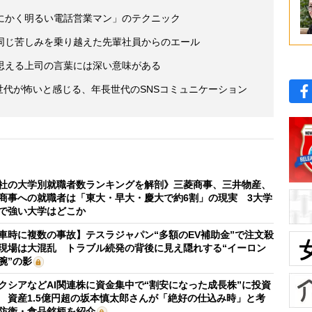
にかく明るい電話営業マン」のテクニック
同じ苦しみを乗り越えた先輩社員からのエール
思える上司の言葉には深い意味がある
Z世代が怖いと感じる、年長世代のSNSコミュニケーション
社の大学別就職者数ランキングを解剖》三菱商事、三井物産、
商事への就職者は「東大・早大・慶大で約6割」の現実 3大学
で強い大学はどこか
車時に複数の事故】テスラジャパン“多額のEV補助金”で注文殺
現場は大混乱 トラブル続発の背後に見え隠れする“イーロン
腕”の影
クシアなどAI関連株に資金集中で“割安になった成長株”に投資
 資産1.5億円超の坂本慎太郎さんが「絶好の仕込み時」と考
防衛・食品銘柄を紹介