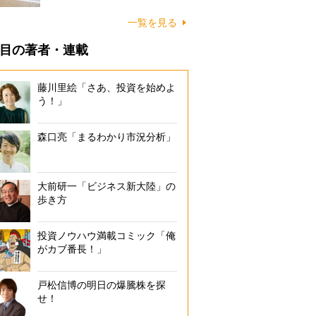
に…
一覧を見る
目の著者・連載
藤川里絵「さあ、投資を始めよ
う！」
森口亮「まるわかり市況分析」
大前研一「ビジネス新大陸」の
歩き方
投資ノウハウ満載コミック「俺
がカブ番長！」
戸松信博の明日の爆騰株を探
せ！