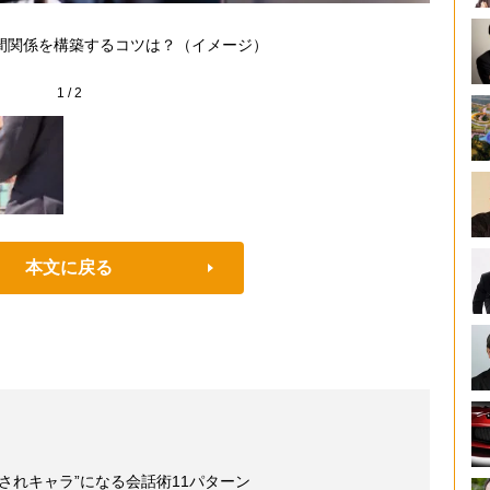
「最初
るしか
間関係を構築するコツは？（イメージ）
件仕事
1
/
2
本文に戻る
されキャラ”になる会話術11パターン