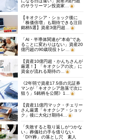
になる日は遠い」資産3億円超
のサラリーマン投資家…
【キオクシア・ショック後に
「株価倍増」も期待できる注目
銘柄5選】資産3億円超…
「AI・半導体関連が“本命”であ
ることに変わりはない」資産20
億円超の90歳現役トレ…
【資産10億円超・かんちさんが
厳選！】「キオクシアの次」に
資金が流れる期待の…
《2年弱で資産17.5倍の元証券
マンが「キオクシア急落で次に
狙う」5銘柄を公開》1…
【資産11億円マック・チェリー
さん厳選「キオクシア・ショッ
ク」後に大化け期待4…
「失敗すると取り返しがつかな
い」葬儀社の手を借りない
「DIY葬」の落とし穴 素人