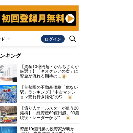
ンド
ログイン
ンキング
【資産10億円超・かんちさんが
厳選！】「キオクシアの次」に
資金が流れる期待の…
【首都圏の不動産価格「危ない
駅」ランキング】“中古マンシ
ョン売れ行き鈍化”のワ…
【億り人オールスターが狙う20
銘柄】「総資産69億円超」90歳
現役トレーダーから“1…
資産10億円超の投資家が明か