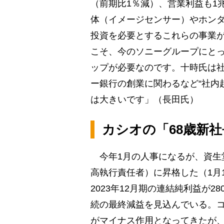
（前期比1％減）、営業利益も1兆
体（イメージセンサー）やホンダ
投資を必要とするこれらの事業
こそ、今のソニーグループにと
ップが必要なのです。十時氏は社
ー銀行の創業に関わるなど“社内
は大きいです」（長田氏）
カシオの「68歳新社
今年1月の人事になるが、資生
高執行責任者）に昇格した（1月
2023年12月期の連結純利益が
続の最終減益を見込んでいる。
がマイナス作用となってきたが