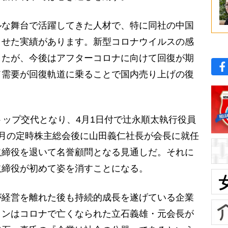
ルな舞台で活躍してきた人材で、特に同社の中国
させた実績があります。新型コロナウイルスの感
したが、今後はアフターコロナに向けて回復が期
ド需要が回復軌道に乗ることで国内売り上げの復
ップ交代となり、4月1日付で辻永順太執行役員
月の定時株主総会後に山田義仁社長が会長に就任
取締役を退いて名誉顧問となる見通しだ。それに
取締役が初めて姿を消すことになる。
が経営を離れた後も持続的成長を遂げている企業
ロンはコロナで亡くなられた立石義雄・元会長が