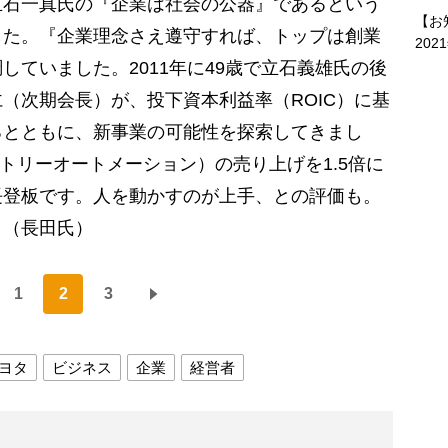
立石一真氏の『企業は社会の公器』であるという
【お
した。『企業理念さえ遵守すれば、トップは創業
202
していました。2011年に49歳で立石義雄氏の後
（次期会長）が、投下資本利益率（ROIC）に基
るとともに、新事業の可能性を探索してきまし
クトリーオートメーション）の売り上げを1.5倍に
長登板です。人を動かすのが上手、との評価も。
」（長田氏）
1
2
3
ヨタ
ビジネス
企業
経営者