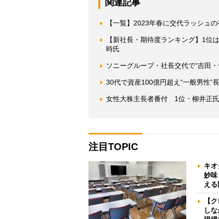
関連記事
【一覧】2023年春に交代ラッシュ
【新社長・期待度ランキング】1位
時氏
ソニーグループ・社長交代で“吉田・
30代で資産100億円超え“一般男性
女性大株主長者番付 1位・柳井正氏
注目TOPIC
キオ
妙味
える
【ク
しな