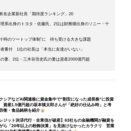
の有名企業新社長「期待度ランキング」20
は理系出身のトヨタ・佐藤氏、2位は財務畑出身のソニー・十
十時のツートップ体制”に 待ち受ける大きな課題
”長者番付 1位の社長は「本当に友達がいない」
の妻、2位・三木谷浩史氏の妻は資産2000億円超
クシアなどAI関連株に資金集中で“割安になった成長株”に投資
 資産1.5億円超の坂本慎太郎さんが「絶好の仕込み時」と考
防衛・食品銘柄を紹介
レジット決済代行・全東信が破産】63社もの金融機関が融資を
がら「20年以上の粉飾決算」を見抜けなかったカラクリ 営業