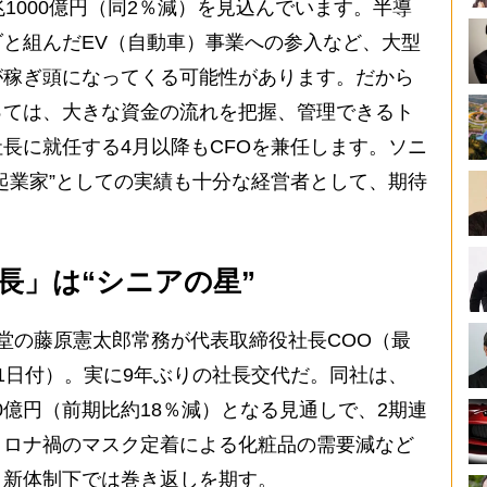
1000億円（同2％減）を見込んでいます。半導
と組んだEV（自動車）事業への参入など、大型
が稼ぎ頭になってくる可能性があります。だから
っては、大きな資金の流れを把握、管理できるト
長に就任する4月以降もCFOを兼任します。ソニ
起業家”としての実績も十分な経営者として、期待
長」は“シニアの星”
堂の藤原憲太郎常務が代表取締役社長COO（最
1日付）。実に9年ぶりの社長交代だ。同社は、
280億円（前期比約18％減）となる見通しで、2期連
コロナ禍のマスク定着による化粧品の需要減など
、新体制下では巻き返しを期す。