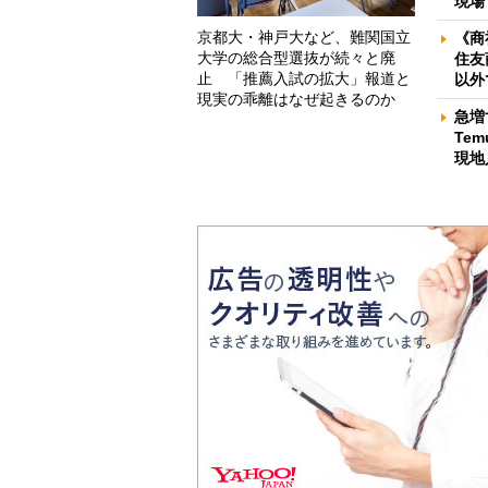
現場
京都大・神戸大など、難関国立
《商
大学の総合型選抜が続々と廃
住友
止 「推薦入試の拡大」報道と
以外
現実の乖離はなぜ起きるのか
急増
Te
現地