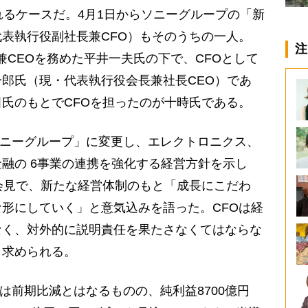
れるケースだ。4月1日からソニーグループの「新
表執行役副社長兼CFO）もそのうちの一人。
注
長兼CEOを務めた平井一夫氏の下で、CFOとして
郎氏（現・代表執行役会長兼社長CEO）であ
氏のもとでCFOを担ったのが十時氏である。
ソニーグループ」に変更し、エレクトロニクス、
融の 6事業の連携を強化する経営方針を示し
会見で、新たな経営体制のもと「成長にこだわ
形にしていく」と意気込みを語った。CFOは経
なく、対外的に説明責任を果たさなくてはならな
も求められる。
では前期比減とはなるものの、純利益8700億円