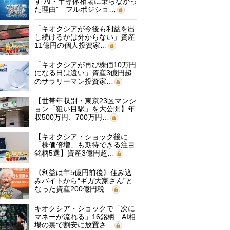
す“AI・半導体相場に乗らなかっ
た理由” フルポジショ…
「キオクシアが今後も利益を出
し続けるかは分からない」資産
11億円の個人投資家…
「キオクシアが再び株価10万円
になる日は遠い」資産3億円超
のサラリーマン投資家…
【世帯年収別・東京23区マンシ
ョン「狙い目駅」を大公開】年
収500万円、700万円…
【キオクシア・ショック後に
「株価倍増」も期待できる注目
銘柄5選】資産3億円超…
《利益は年5億円前後》住み込
みバイトから“ギガ大家さん”と
なった資産200億円税…
キオクシア・ショックで「次に
マネーが流れる」16銘柄 AI相
場の裏で割安に放置さ…