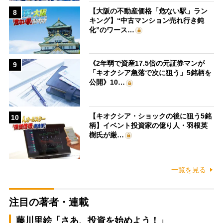
【大阪の不動産価格「危ない駅」ラン
8
キング】“中古マンション売れ行き鈍
化”のワース…
《2年弱で資産17.5倍の元証券マンが
9
「キオクシア急落で次に狙う」5銘柄を
公開》10…
【キオクシア・ショックの後に狙う5銘
10
柄】イベント投資家の億り人・羽根英
樹氏が厳…
一覧を見る
注目の著者・連載
藤川里絵「さあ、投資を始めよう！」