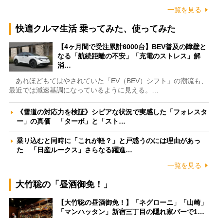
一覧を見る
快適クルマ生活 乗ってみた、使ってみた
【4ヶ月間で受注累計6000台】BEV普及の障壁と
なる「航続距離の不安」「充電のストレス」解
消…
あれほどもてはやされていた「EV（BEV）シフト」の潮流も、
最近では減速基調になっているように見える。…
《雪道の対応力を検証》シビアな状況で実感した「フォレスタ
ー」の真価 「ターボ」と「スト…
乗り込むと同時に「これが軽？」と戸惑うのには理由があっ
た 「日産ルークス」さらなる躍進…
一覧を見る
大竹聡の「昼酒御免！」
【大竹聡の昼酒御免！】「ネグローニ」「山崎」
「マンハッタン」新宿三丁目の隠れ家バーで1…