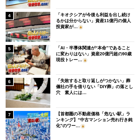
「キオクシアが今後も利益を出し続け
4
るかは分からない」資産11億円の個人
投資家が…
「AI・半導体関連が“本命”であること
5
に変わりはない」資産20億円超の90歳
現役トレー…
「失敗すると取り返しがつかない」葬
6
儀社の手を借りない「DIY葬」の落とし
穴 素人には…
【首都圏の不動産価格「危ない駅」ラ
7
ンキング】“中古マンション売れ行き鈍
化”のワー…