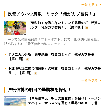
一覧を見る
投資ノウハウ満載コミック「俺がカブ番長！」
「売り時」を逃さないトレンド見極め術 投資コ
ミック「俺がカブ番長！」【第11回】
かつて投資情報雑誌「マネーポスト」にて、圧倒的な情報量が
詰め込まれた「天下無敵の株コミック」とし…
テクニカル分析・集中講義 投資コミック「俺がカブ番長！」
【第10回】
不透明相場に勝つ信用取引の極意 投資コミック「俺がカブ番
長！」【第9回】
一覧を見る
戸松信博の明日の爆騰株を探せ！
【戸松信博氏「明日の爆騰株」を探せ】トーメン
デバイス：サムスンを通じて世界のAIメモリ需