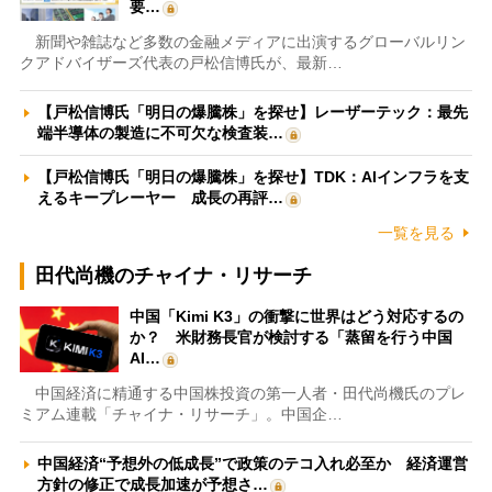
要…
新聞や雑誌など多数の金融メディアに出演するグローバルリン
クアドバイザーズ代表の戸松信博氏が、最新…
【戸松信博氏「明日の爆騰株」を探せ】レーザーテック：最先
端半導体の製造に不可欠な検査装…
【戸松信博氏「明日の爆騰株」を探せ】TDK：AIインフラを支
えるキープレーヤー 成長の再評…
一覧を見る
田代尚機のチャイナ・リサーチ
中国「Kimi K3」の衝撃に世界はどう対応するの
か？ 米財務長官が検討する「蒸留を行う中国
AI…
中国経済に精通する中国株投資の第一人者・田代尚機氏のプレ
ミアム連載「チャイナ・リサーチ」。中国企…
中国経済“予想外の低成長”で政策のテコ入れ必至か 経済運営
方針の修正で成長加速が予想さ…