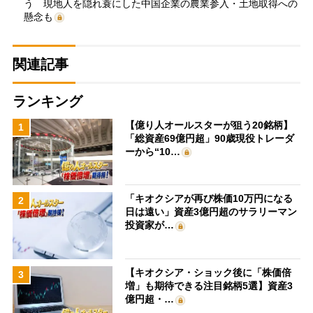
う 現地人を隠れ蓑にした中国企業の農業参入・土地取得への
懸念も
関連記事
ランキング
【億り人オールスターが狙う20銘柄】
1
「総資産69億円超」90歳現役トレーダ
ーから“10…
「キオクシアが再び株価10万円になる
2
日は遠い」資産3億円超のサラリーマン
投資家が…
【キオクシア・ショック後に「株価倍
3
増」も期待できる注目銘柄5選】資産3
億円超・…