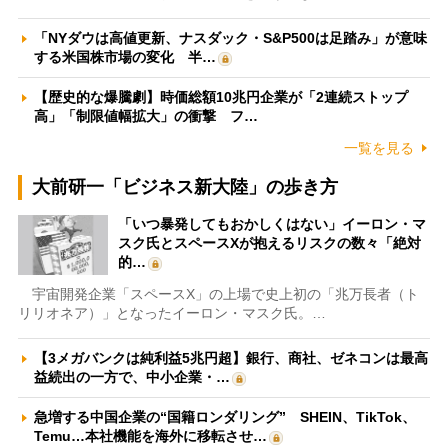
「NYダウは高値更新、ナスダック・S&P500は足踏み」が意味
する米国株市場の変化 半…
【歴史的な爆騰劇】時価総額10兆円企業が「2連続ストップ
高」「制限値幅拡大」の衝撃 フ…
一覧を見る
大前研一「ビジネス新大陸」の歩き方
「いつ暴発してもおかしくはない」イーロン・マ
スク氏とスペースXが抱えるリスクの数々「絶対
的…
宇宙開発企業「スペースX」の上場で史上初の「兆万長者（ト
リリオネア）」となったイーロン・マスク氏。…
【3メガバンクは純利益5兆円超】銀行、商社、ゼネコンは最高
益続出の一方で、中小企業・…
急増する中国企業の“国籍ロンダリング” SHEIN、TikTok、
Temu…本社機能を海外に移転させ…