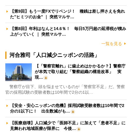
【第9回】もう一度FXでリベンジ！ 種銭は差し押さえを免れ
た”ヒミツのお金” ｜ 突然マルサ…
【第8回】年利はなんと14.6％！ 毎日5万円超の延滞税が積み
上がっていく ｜ 突然マルサ…
一覧を見る
河合雅司「人口減少ニッポンの活路」
【「警察官離れ」に歯止めはかかるか？】警察庁
が本気で取り組む「警察組織の構造改革」 実
現…
警察庁が目下、頭を悩ませているのが「警察官不足」だ。警察
官の採用試験の受験者数は10年間で2分の1以…
【安全・安心ニッポンの危機】採用試験受験者数は10年間で2
分の1以下に！ 出生数減がも…
【医療崩壊】人口減少で「医師不足」に加えて「患者不足」に
見舞われ地域医療が限界に 今後…