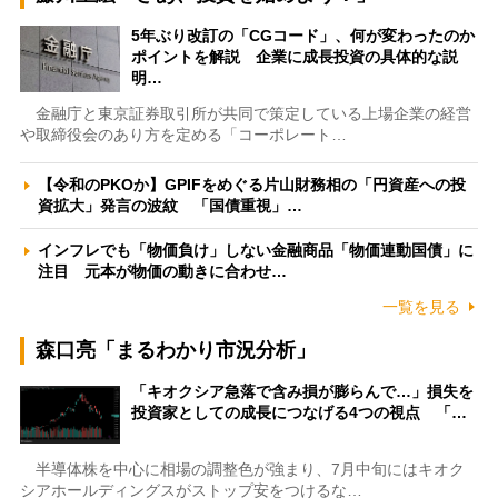
5年ぶり改訂の「CGコード」、何が変わったのか
ポイントを解説 企業に成長投資の具体的な説
明…
金融庁と東京証券取引所が共同で策定している上場企業の経営
や取締役会のあり方を定める「コーポレート…
【令和のPKOか】GPIFをめぐる片山財務相の「円資産への投
資拡大」発言の波紋 「国債重視」…
インフレでも「物価負け」しない金融商品「物価連動国債」に
注目 元本が物価の動きに合わせ…
一覧を見る
森口亮「まるわかり市況分析」
「キオクシア急落で含み損が膨らんで…」損失を
投資家としての成長につなげる4つの視点 「…
半導体株を中心に相場の調整色が強まり、7月中旬にはキオク
シアホールディングスがストップ安をつけるな…