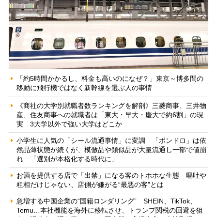
「約5時間かかるし、料金も高いのになぜ？」東京～博多間の
移動に飛行機ではなく新幹線を選ぶ人の事情
《商社の大学別就職者数ランキングを解剖》三菱商事、三井物
産、住友商事への就職者は「東大・早大・慶大で約6割」の現
実 3大学以外で強い大学はどこか
小学生に人気の「シール流通事情」に変調 「ボンドロ」は依
然品薄状態が続くが、模倣品や類似品が大量流通し一部で値崩
れ 「選別が本格化する時代に」
お酒を提供する店で「出禁」になる客のトホホな生態 嘔吐や
粗相だけじゃない、店側が嫌がる“最悪の客”とは
急増する中国企業の“国籍ロンダリング” SHEIN、TikTok、
Temu…本社機能を海外に移転させ、トランプ関税の回避を狙