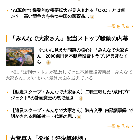
“AI革命”で爆発的な需要拡大が見込まれる「CXO」とは何
か？ 高い競争力を持つ中国の医薬品…
一覧を見る
「みんなで大家さん」配当ストップ騒動の内幕
《ついに見えた問題の核心》「みんなで大家さ
ん」2000億円超不動産投資トラブル“異常なく
ら…
本誌『週刊ポスト』が追及してきた不動産投資商品「みんなで
大家さん」がいよいよ最終局面を迎えている…
【独走スクープ・みんなで大家さん】二転三転した“成田プロ
ジェクト”の計画変更の裏で起き…
【追及スクープ・みんなで大家さん】独占入手“内部議事録”で
明かされる柳瀬健一・代表の思…
一覧を見る
古賀真人「発掘！好決算銘柄」