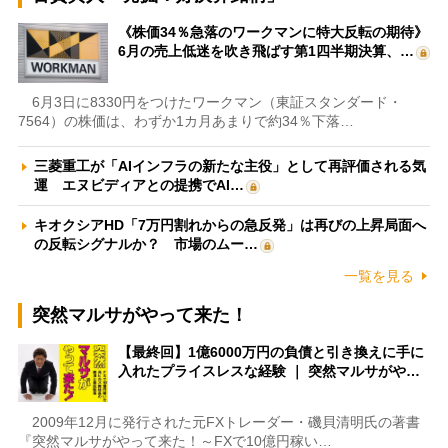
《株価34％急落のワークマンに特大反転の期待》
6月の売上低迷を吹き飛ばす第1四半期決算、…
6月3日に8330円をつけたワークマン（東証スタンダード・
7564）の株価は、わずか1カ月あまりで約34％下落…
三菱重工が「AIインフラの新たな主役」として再評価される気
運 エヌビディアとの提携でAI…
キオクシアHD「7万円割れからの急反発」は再びの上昇局面へ
の反転シグナルか？ 市場のムー…
一覧を見る
突然マルサがやって来た！
【最終回】1億6000万円の負債と引き換えに手に
入れたプライスレスな経験 ｜ 突然マルサがや…
2009年12月に発行された元FXトレーダー・磯貝清明氏の著書
『突然マルサがやって来た！～FXで10億円稼い…