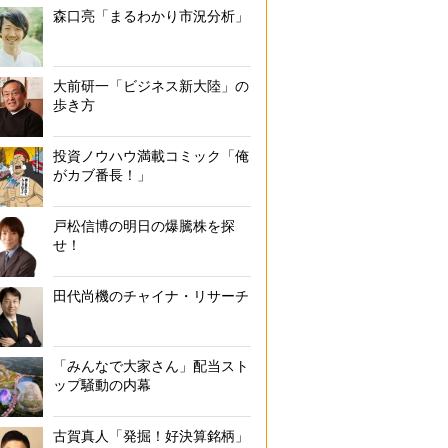
森口亮「まるわかり市況分析」
大前研一「ビジネス新大陸」の
歩き方
投資ノウハウ満載コミック「俺
がカブ番長！」
戸松信博の明日の爆騰株を探
せ！
田代尚機のチャイナ・リサーチ
「みんなで大家さん」配当スト
ップ騒動の内幕
古賀真人「発掘！好決算銘柄」