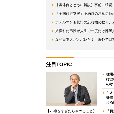
【具体例とともに解説】事前に確認
「全国旅行支援」予約時の注意点5
ホテルマンも驚愕の忘れ物の数々、
旅慣れた男性が人生で一度だけ部屋
なぜ日本人だとバレた？ 海外で目
注目TOPIC
猛暑
けば
のか
キオ
妙味
える
【75歳をすぎたらやめること】
「何