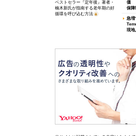
ベストセラー『定年後』著者・
価 
楠木新氏が指南する老年期の好
保障
循環を呼び込む方法
急増
Te
現地