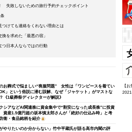
！ 失敗しないための旅行予約チェックポイント
か条
見つけても連絡をくれない理由とは
交換を求めた「最悪の宿」
立つ日本人ならではの行動
【お
のお葬式で悩ましい“喪服問題” 女性は「ワンピースを着てい
OK」という俗説に潜む誤解、なぜ「ジャケット」がマストな
202
？《1級葬祭ディレクターが解説》
クシアなどAI関連株に資金集中で“割安になった成長株”に投資
 資産1.5億円超の坂本慎太郎さんが「絶好の仕込み時」と考
防衛・食品銘柄を紹介
がやりたいのか分からない」竹中平蔵氏が語る高市内閣の評