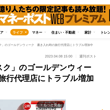
ア
ライフ
マネー
住まい・不動産
家計
トレ
ク」のゴールデンウィーク 書き入れ時の旅行代理店にトラブル増加中
2023.04.08 15:00
週刊ポスト
スク」のゴールデンウィー
旅行代理店にトラブル増加
もっと見る
arrow_forward_ios