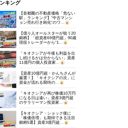
ンキング
【首都圏の不動産価格「危ない
駅」ランキング】“中古マンシ
ョン売れ行き鈍化”のワ…
【億り人オールスターが狙う20
銘柄】「総資産69億円超」90歳
現役トレーダーから“1…
「キオクシアが今後も利益を出
し続けるかは分からない」資産
11億円の個人投資家…
【資産10億円超・かんちさんが
厳選！】「キオクシアの次」に
資金が流れる期待の…
「キオクシアが再び株価10万円
になる日は遠い」資産3億円超
のサラリーマン投資家…
【キオクシア・ショック後に
「株価倍増」も期待できる注目
銘柄5選】資産3億円超…