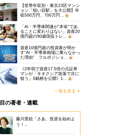
【世帯年収別・東京23区マンシ
ョン「狙い目駅」を大公開】年
収500万円、700万円…
「AI・半導体関連が“本命”であ
ることに変わりはない」資産20
億円超の90歳現役トレ…
資産10億円超の投資家が明か
す“AI・半導体相場に乗らなかっ
た理由” フルポジショ…
《2年弱で資産17.5倍の元証券
マンが「キオクシア急落で次に
狙う」5銘柄を公開》1…
一覧を見る
目の著者・連載
藤川里絵「さあ、投資を始めよ
う！」