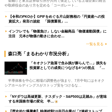
金融庁と東京証券取引所が共同で策定している上場企業の経営
や取締役会のあり方を定める「コーポレート…
【令和のPKOか】GPIFをめぐる片山財務相の「円資産への投
資拡大」発言の波紋 「国債重視」…
インフレでも「物価負け」しない金融商品「物価連動国債」に
注目 元本が物価の動きに合わせ…
一覧を見る
森口亮「まるわかり市況分析」
「キオクシア急落で含み損が膨らんで…」損失を
投資家としての成長につなげる4つの視点 「…
半導体株を中心に相場の調整色が強まり、7月中旬にはキオク
シアホールディングスがストップ安をつけるな…
「NYダウは高値更新、ナスダック・S&P500は足踏み」が意味
する米国株市場の変化 半…
【歴史的な爆騰劇】時価総額10兆円企業が「2連続ストップ