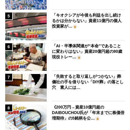
「キオクシアが今後も利益を出し続け
5
るかは分からない」資産11億円の個人
投資家が…
「AI・半導体関連が“本命”であること
6
に変わりはない」資産20億円超の90歳
現役トレー…
「失敗すると取り返しがつかない」葬
7
儀社の手を借りない「DIY葬」の落とし
穴 素人には…
《200万円→資産10億円超の
8
DAIBOUCHOU氏が「年末までに株価倍
増期待」の5銘柄を公…