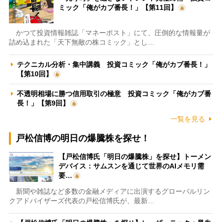
ミック「俺がカブ番長！」【第11回】
かつて投資情報雑誌「マネーポスト」にて、圧倒的な情報量が
詰め込まれた「天下無敵の株コミック」とし…
テクニカル分析・集中講義 投資コミック「俺がカブ番長！」
【第10回】
不透明相場に勝つ信用取引の極意 投資コミック「俺がカブ番
長！」【第9回】
一覧を見る
戸松信博の明日の爆騰株を探せ！
【戸松信博氏「明日の爆騰株」を探せ】トーメン
デバイス：サムスンを通じて世界のAIメモリ需
要…
新聞や雑誌など多数の金融メディアに出演するグローバルリン
クアドバイザーズ代表の戸松信博氏が、最新…