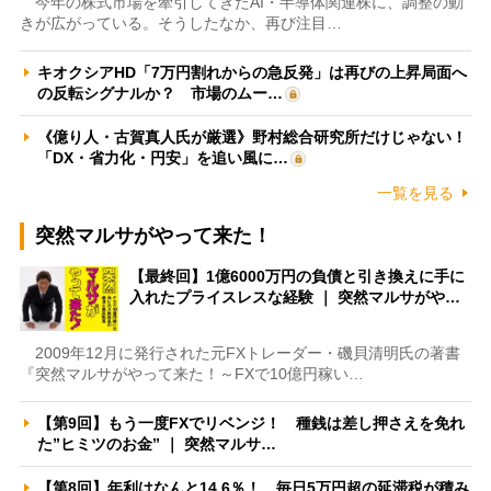
今年の株式市場を牽引してきたAI・半導体関連株に、調整の動
きが広がっている。そうしたなか、再び注目…
キオクシアHD「7万円割れからの急反発」は再びの上昇局面へ
の反転シグナルか？ 市場のムー…
《億り人・古賀真人氏が厳選》野村総合研究所だけじゃない！
「DX・省力化・円安」を追い風に…
一覧を見る
突然マルサがやって来た！
【最終回】1億6000万円の負債と引き換えに手に
入れたプライスレスな経験 ｜ 突然マルサがや…
2009年12月に発行された元FXトレーダー・磯貝清明氏の著書
『突然マルサがやって来た！～FXで10億円稼い…
【第9回】もう一度FXでリベンジ！ 種銭は差し押さえを免れ
た”ヒミツのお金” ｜ 突然マルサ…
【第8回】年利はなんと14.6％！ 毎日5万円超の延滞税が積み