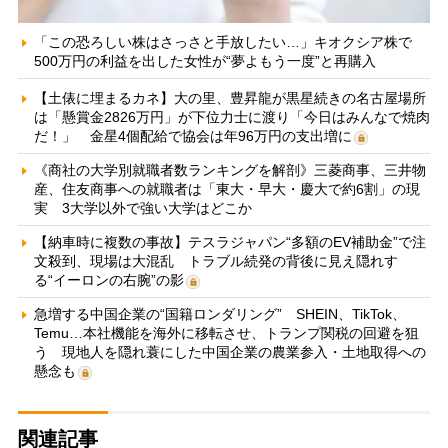
「この恐ろしい株はさっさと手放したい…」キオクシア株で
500万円の利益を出した女性が“夢よもう一度”と再購入
【土俵に埋まるカネ】大の里、豊昇龍が黒星続きの名古屋場所
は「懸賞金2826万円」が下位力士に渡り「今日はみんなで焼肉
だ！」 金星4個配給で協会は年96万円の支出増に
《商社の大学別就職者数ランキングを解剖》三菱商事、三井物
産、住友商事への就職者は「東大・早大・慶大で約6割」の現
実 3大学以外で強い大学はどこか
【納車時に複数の事故】テスラジャパン“多額のEV補助金”で注
文殺到、現場は大混乱 トラブル続発の背後に見え隠れす
る“イーロンの右腕”の影
急増する中国企業の“国籍ロンダリング” SHEIN、TikTok、
Temu…本社機能を海外に移転させ、トランプ関税の回避を狙
う 現地人を隠れ蓑にした中国企業の農業参入・土地取得への
懸念も
関連記事