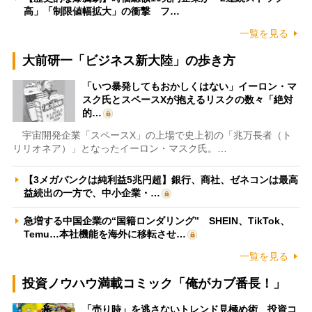
高」「制限値幅拡大」の衝撃 フ…
一覧を見る
大前研一「ビジネス新大陸」の歩き方
「いつ暴発してもおかしくはない」イーロン・マ
スク氏とスペースXが抱えるリスクの数々「絶対
的…
宇宙開発企業「スペースX」の上場で史上初の「兆万長者（ト
リリオネア）」となったイーロン・マスク氏。…
【3メガバンクは純利益5兆円超】銀行、商社、ゼネコンは最高
益続出の一方で、中小企業・…
急増する中国企業の“国籍ロンダリング” SHEIN、TikTok、
Temu…本社機能を海外に移転させ…
一覧を見る
投資ノウハウ満載コミック「俺がカブ番長！」
「売り時」を逃さないトレンド見極め術 投資コ