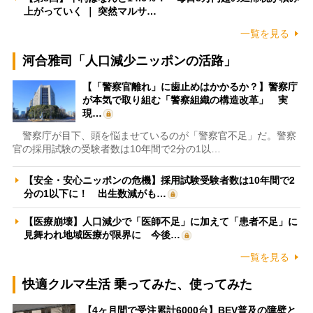
上がっていく ｜ 突然マルサ…
一覧を見る
河合雅司「人口減少ニッポンの活路」
【「警察官離れ」に歯止めはかかるか？】警察庁
が本気で取り組む「警察組織の構造改革」 実
現…
警察庁が目下、頭を悩ませているのが「警察官不足」だ。警察
官の採用試験の受験者数は10年間で2分の1以…
【安全・安心ニッポンの危機】採用試験受験者数は10年間で2
分の1以下に！ 出生数減がも…
【医療崩壊】人口減少で「医師不足」に加えて「患者不足」に
見舞われ地域医療が限界に 今後…
一覧を見る
快適クルマ生活 乗ってみた、使ってみた
【4ヶ月間で受注累計6000台】BEV普及の障壁と