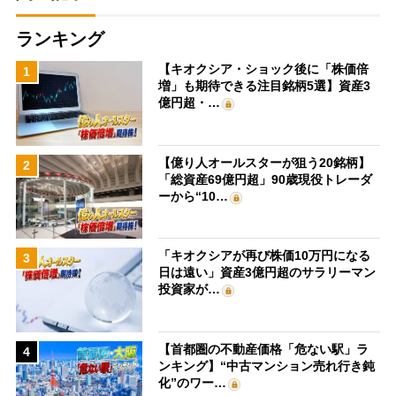
ランキング
【キオクシア・ショック後に「株価倍
1
増」も期待できる注目銘柄5選】資産3
億円超・…
【億り人オールスターが狙う20銘柄】
2
「総資産69億円超」90歳現役トレーダ
ーから“10…
「キオクシアが再び株価10万円になる
3
日は遠い」資産3億円超のサラリーマン
投資家が…
【首都圏の不動産価格「危ない駅」ラ
4
ンキング】“中古マンション売れ行き鈍
化”のワー…