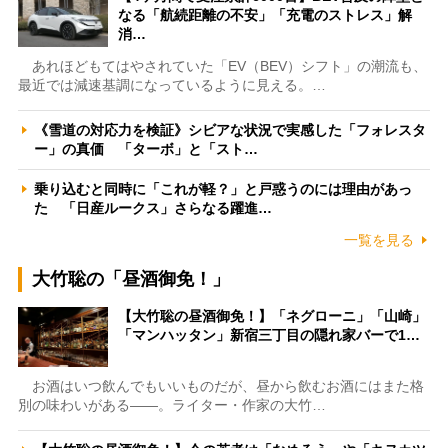
なる「航続距離の不安」「充電のストレス」解
消…
あれほどもてはやされていた「EV（BEV）シフト」の潮流も、
最近では減速基調になっているように見える。…
《雪道の対応力を検証》シビアな状況で実感した「フォレスタ
ー」の真価 「ターボ」と「スト…
乗り込むと同時に「これが軽？」と戸惑うのには理由があっ
た 「日産ルークス」さらなる躍進…
一覧を見る
大竹聡の「昼酒御免！」
【大竹聡の昼酒御免！】「ネグローニ」「山崎」
「マンハッタン」新宿三丁目の隠れ家バーで1…
お酒はいつ飲んでもいいものだが、昼から飲むお酒にはまた格
別の味わいがある――。ライター・作家の大竹…