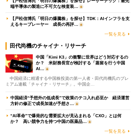
【戸松信博氏「明日の爆騰株」を探せ】レーザーテック：最先
端半導体の製造に不可欠な検査装…
【戸松信博氏「明日の爆騰株」を探せ】TDK：AIインフラを支
えるキープレーヤー 成長の再評…
一覧を見る
田代尚機のチャイナ・リサーチ
中国「Kimi K3」の衝撃に世界はどう対応するの
か？ 米財務長官が検討する「蒸留を行う中国
AI…
中国経済に精通する中国株投資の第一人者・田代尚機氏のプレ
ミアム連載「チャイナ・リサーチ」。中国企…
中国経済“予想外の低成長”で政策のテコ入れ必至か 経済運営
方針の修正で成長加速が予想さ…
“AI革命”で爆発的な需要拡大が見込まれる「CXO」とは何
か？ 高い競争力を持つ中国の医薬品…
一覧を見る