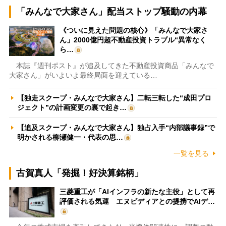
「みんなで大家さん」配当ストップ騒動の内幕
《ついに見えた問題の核心》「みんなで大家さ
ん」2000億円超不動産投資トラブル“異常なく
ら…
本誌『週刊ポスト』が追及してきた不動産投資商品「みんなで
大家さん」がいよいよ最終局面を迎えている…
【独走スクープ・みんなで大家さん】二転三転した“成田プロ
ジェクト”の計画変更の裏で起き…
【追及スクープ・みんなで大家さん】独占入手“内部議事録”で
明かされる柳瀬健一・代表の思…
一覧を見る
古賀真人「発掘！好決算銘柄」
三菱重工が「AIインフラの新たな主役」として再
評価される気運 エヌビディアとの提携でAIデ…