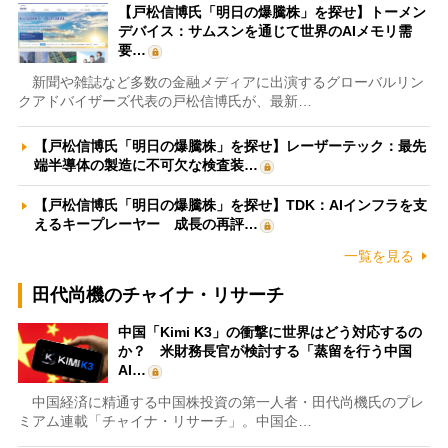
【戸松信博氏「明日の爆騰株」を探せ】トーメン
デバイス：サムスンを通じて世界のAIメモリ需
要…
新聞や雑誌など多数の金融メディアに出演するグローバルリン
クアドバイザーズ代表の戸松信博氏が、最新…
【戸松信博氏「明日の爆騰株」を探せ】レーザーテック：最先
端半導体の製造に不可欠な検査装…
【戸松信博氏「明日の爆騰株」を探せ】TDK：AIインフラを支
えるキープレーヤー 成長の再評…
一覧を見る
田代尚機のチャイナ・リサーチ
中国「Kimi K3」の衝撃に世界はどう対応するの
か？ 米財務長官が検討する「蒸留を行う中国
AI…
中国経済に精通する中国株投資の第一人者・田代尚機氏のプレ
ミアム連載「チャイナ・リサーチ」。中国企…