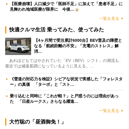
【医療崩壊】人口減少で「医師不足」に加えて「患者不足」に
見舞われ地域医療が限界に 今後…
一覧を見る
快適クルマ生活 乗ってみた、使ってみた
【4ヶ月間で受注累計6000台】BEV普及の障壁と
なる「航続距離の不安」「充電のストレス」解
消…
あれほどもてはやされていた「EV（BEV）シフト」の潮流も、
最近では減速基調になっているように見える。…
《雪道の対応力を検証》シビアな状況で実感した「フォレスタ
ー」の真価 「ターボ」と「スト…
乗り込むと同時に「これが軽？」と戸惑うのには理由があっ
た 「日産ルークス」さらなる躍進…
一覧を見る
大竹聡の「昼酒御免！」