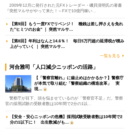
2009年12月に発行された元FXトレーダー・磯貝清明氏の著書
『突然マルサがやって来た！～FXで10億円稼い…
【第9回】もう一度FXでリベンジ！ 種銭は差し押さえを免れ
た”ヒミツのお金” ｜ 突然マルサ…
【第8回】年利はなんと14.6％！ 毎日5万円超の延滞税が積み
上がっていく ｜ 突然マルサ…
一覧を見る
河合雅司「人口減少ニッポンの活路」
【「警察官離れ」に歯止めはかかるか？】警察庁
が本気で取り組む「警察組織の構造改革」 実
現…
警察庁が目下、頭を悩ませているのが「警察官不足」だ。警察
官の採用試験の受験者数は10年間で2分の1以…
【安全・安心ニッポンの危機】採用試験受験者数は10年間で2
分の1以下に！ 出生数減がも…