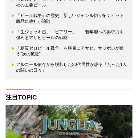
社の主要ビール
「ビール戦争」の歴史 新しいジャンル切り拓くヒット
商品に他社が追随
「生ジョッキ缶」「ビアリー」… 若年層への訴求力を
強めるアサヒビールの戦略
「糖質ゼロビール戦争」を横目にアサヒ、サッポロが狙
う“次の鉱脈”
アルコール依存から脱却した30代男性が語る「たった1人
の闘いの日々」
注目TOPIC