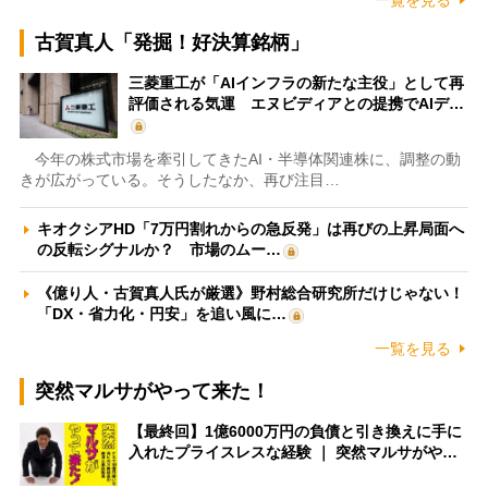
一覧を見る
古賀真人「発掘！好決算銘柄」
三菱重工が「AIインフラの新たな主役」として再
評価される気運 エヌビディアとの提携でAIデ…
今年の株式市場を牽引してきたAI・半導体関連株に、調整の動
きが広がっている。そうしたなか、再び注目…
キオクシアHD「7万円割れからの急反発」は再びの上昇局面へ
の反転シグナルか？ 市場のムー…
《億り人・古賀真人氏が厳選》野村総合研究所だけじゃない！
「DX・省力化・円安」を追い風に…
一覧を見る
突然マルサがやって来た！
【最終回】1億6000万円の負債と引き換えに手に
入れたプライスレスな経験 ｜ 突然マルサがや…