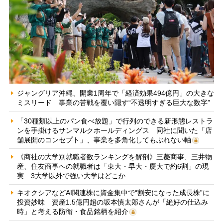
ジャングリア沖縄、開業1周年で「経済効果494億円」の大きな
ミスリード 事業の苦戦を覆い隠す“不透明すぎる巨大な数字”
「30種類以上のパン食べ放題」で行列のできる新形態レストラ
ンを手掛けるサンマルクホールディングス 同社に聞いた「店
舗展開のコンセプト」、事業を多角化してもぶれない軸
《商社の大学別就職者数ランキングを解剖》三菱商事、三井物
産、住友商事への就職者は「東大・早大・慶大で約6割」の現
実 3大学以外で強い大学はどこか
キオクシアなどAI関連株に資金集中で“割安になった成長株”に
投資妙味 資産1.5億円超の坂本慎太郎さんが「絶好の仕込み
時」と考える防衛・食品銘柄を紹介