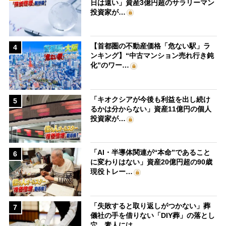
日は遠い」資産3億円超のサラリーマン
投資家が…
【首都圏の不動産価格「危ない駅」ラ
4
ンキング】“中古マンション売れ行き鈍
化”のワー…
「キオクシアが今後も利益を出し続け
5
るかは分からない」資産11億円の個人
投資家が…
「AI・半導体関連が“本命”であること
6
に変わりはない」資産20億円超の90歳
現役トレー…
「失敗すると取り返しがつかない」葬
7
儀社の手を借りない「DIY葬」の落とし
穴 素人には…