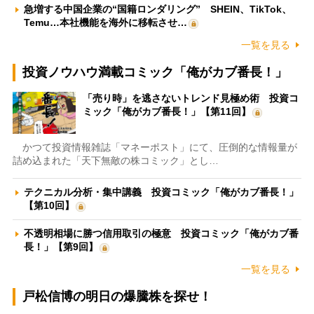
急増する中国企業の“国籍ロンダリング” SHEIN、TikTok、
Temu…本社機能を海外に移転させ…
一覧を見る
投資ノウハウ満載コミック「俺がカブ番長！」
「売り時」を逃さないトレンド見極め術 投資コ
ミック「俺がカブ番長！」【第11回】
かつて投資情報雑誌「マネーポスト」にて、圧倒的な情報量が
詰め込まれた「天下無敵の株コミック」とし…
テクニカル分析・集中講義 投資コミック「俺がカブ番長！」
【第10回】
不透明相場に勝つ信用取引の極意 投資コミック「俺がカブ番
長！」【第9回】
一覧を見る
戸松信博の明日の爆騰株を探せ！