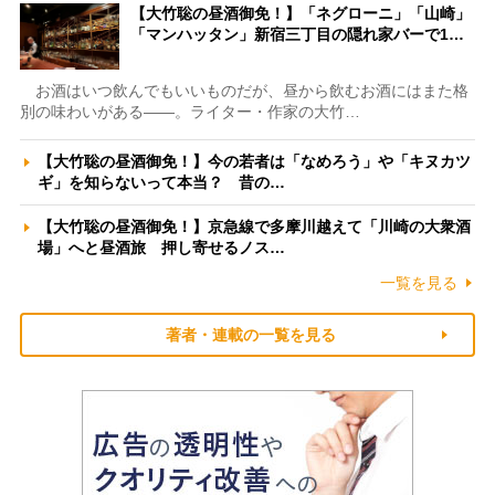
【大竹聡の昼酒御免！】「ネグローニ」「山崎」
「マンハッタン」新宿三丁目の隠れ家バーで1…
お酒はいつ飲んでもいいものだが、昼から飲むお酒にはまた格
別の味わいがある――。ライター・作家の大竹…
【大竹聡の昼酒御免！】今の若者は「なめろう」や「キヌカツ
ギ」を知らないって本当？ 昔の…
【大竹聡の昼酒御免！】京急線で多摩川越えて「川崎の大衆酒
場」へと昼酒旅 押し寄せるノス…
一覧を見る
著者・連載の一覧を見る