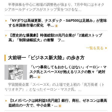
半導体株を中心に相場の調整色が強まり、7月中旬にはキオク
シアホールディングスがストップ安をつけるな…
「NYダウは高値更新、ナスダック・S&P500は足踏み」が意味
する米国株市場の変化 半…
【歴史的な爆騰劇】時価総額10兆円企業が「2連続ストップ
高」「制限値幅拡大」の衝撃 フ…
一覧を見る
大前研一「ビジネス新大陸」の歩き方
「いつ暴発してもおかしくはない」イーロン・マ
スク氏とスペースXが抱えるリスクの数々「絶対
的…
宇宙開発企業「スペースX」の上場で史上初の「兆万長者（ト
リリオネア）」となったイーロン・マスク氏。…
【3メガバンクは純利益5兆円超】銀行、商社、ゼネコンは最高
益続出の一方で、中小企業・…