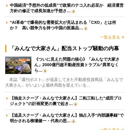
中国経済“予想外の低成長”で政策のテコ入れ必至か 経済運営
方針の修正で成長加速が予想さ…
“AI革命”で爆発的な需要拡大が見込まれる「CXO」とは何
か？ 高い競争力を持つ中国の医薬品…
一覧を見る
「みんなで大家さん」配当ストップ騒動の内幕
《ついに見えた問題の核心》「みんなで大家さ
ん」2000億円超不動産投資トラブル“異常なく
ら…
本誌『週刊ポスト』が追及してきた不動産投資商品「みんなで
大家さん」がいよいよ最終局面を迎えている…
【独走スクープ・みんなで大家さん】二転三転した“成田プロ
ジェクト”の計画変更の裏で起き…
【追及スクープ・みんなで大家さん】独占入手“内部議事録”で
明かされる柳瀬健一・代表の思…