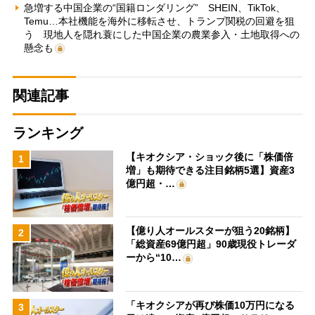
急増する中国企業の“国籍ロンダリング” SHEIN、TikTok、
Temu…本社機能を海外に移転させ、トランプ関税の回避を狙
う 現地人を隠れ蓑にした中国企業の農業参入・土地取得への
懸念も
関連記事
ランキング
【キオクシア・ショック後に「株価倍
1
増」も期待できる注目銘柄5選】資産3
億円超・…
【億り人オールスターが狙う20銘柄】
2
「総資産69億円超」90歳現役トレーダ
ーから“10…
「キオクシアが再び株価10万円になる
3