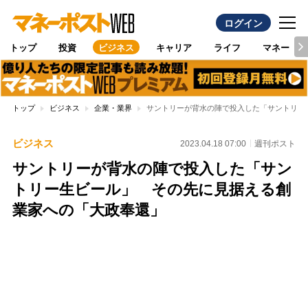
ログイン
トップ
投資
ビジネス
キャリア
ライフ
マネー
トップ
ビジネス
企業・業界
サントリーが背水の陣で投入した「サントリー
ビジネス
2023.04.18 07:00
週刊ポスト
サントリーが背水の陣で投入した「サン
トリー生ビール」 その先に見据える創
業家への「大政奉還」
Loaded
:
100.00%
/
Unmute