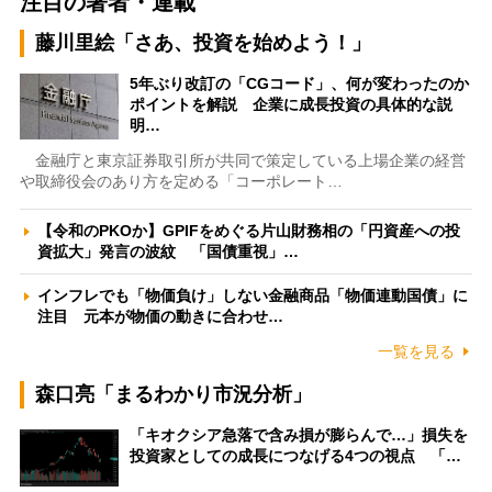
注目の著者・連載
藤川里絵「さあ、投資を始めよう！」
5年ぶり改訂の「CGコード」、何が変わったのか
ポイントを解説 企業に成長投資の具体的な説
明…
金融庁と東京証券取引所が共同で策定している上場企業の経営
や取締役会のあり方を定める「コーポレート…
【令和のPKOか】GPIFをめぐる片山財務相の「円資産への投
資拡大」発言の波紋 「国債重視」…
インフレでも「物価負け」しない金融商品「物価連動国債」に
注目 元本が物価の動きに合わせ…
一覧を見る
森口亮「まるわかり市況分析」
「キオクシア急落で含み損が膨らんで…」損失を
投資家としての成長につなげる4つの視点 「…