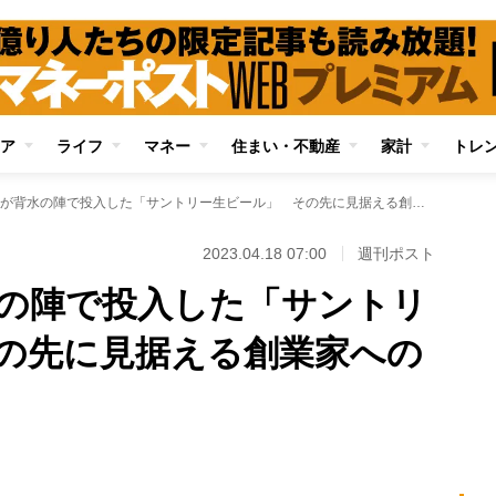
ア
ライフ
マネー
住まい・不動産
家計
トレ
サントリーが背水の陣で投入した「サントリー生ビール」 その先に見据える創業家への「大政奉還」
2023.04.18 07:00
週刊ポスト
の陣で投入した「サントリ
の先に見据える創業家への
Loaded
:
100.00%
/