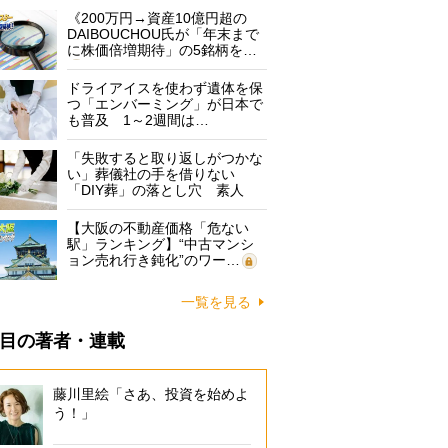
《200万円→資産10億円超の
DAIBOUCHOU氏が「年末まで
に株価倍増期待」の5銘柄を…
ドライアイスを使わず遺体を保
つ「エンバーミング」が日本で
も普及 1～2週間は…
「失敗すると取り返しがつかな
い」葬儀社の手を借りない
「DIY葬」の落とし穴 素人
に…
【大阪の不動産価格「危ない
駅」ランキング】“中古マンシ
ョン売れ行き鈍化”のワー…
一覧を見る
目の著者・連載
藤川里絵「さあ、投資を始めよ
う！」