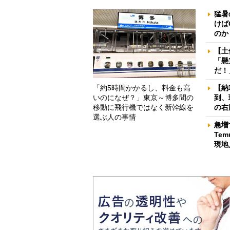
猛暑
けば
のか
【土
「懸
だ！
「約5時間かかるし、料金も高
【納
いのになぜ？」東京～博多間の
到、
移動に飛行機ではなく新幹線を
の右
選ぶ人の事情
急増
Te
現地