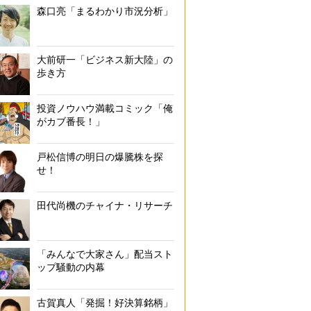
森口亮「まるわかり市況分析」
大前研一「ビジネス新大陸」の
歩き方
投資ノウハウ満載コミック「俺
がカブ番長！」
戸松信博の明日の爆騰株を探
せ！
田代尚機のチャイナ・リサーチ
「みんなで大家さん」配当スト
ップ騒動の内幕
古賀真人「発掘！好決算銘柄」