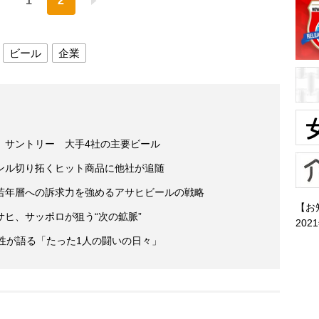
1
2
ビール
企業
、サントリー 大手4社の主要ビール
ンル切り拓くヒット商品に他社が追随
若年層への訴求力を強めるアサヒビールの戦略
【お
ヒ、サッポロが狙う“次の鉱脈”
202
性が語る「たった1人の闘いの日々」