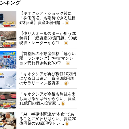
ンキング
【キオクシア・ショック後に
「株価倍増」も期待できる注目
銘柄5選】資産3億円超…
【億り人オールスターが狙う20
銘柄】「総資産69億円超」90歳
現役トレーダーから“1…
【首都圏の不動産価格「危ない
駅」ランキング】“中古マンシ
ョン売れ行き鈍化”のワ…
「キオクシアが再び株価10万円
になる日は遠い」資産3億円超
のサラリーマン投資家…
「キオクシアが今後も利益を出
し続けるかは分からない」資産
11億円の個人投資家…
「AI・半導体関連が“本命”であ
ることに変わりはない」資産20
億円超の90歳現役トレ…