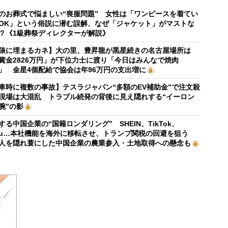
のお葬式で悩ましい“喪服問題” 女性は「ワンピースを着てい
OK」という俗説に潜む誤解、なぜ「ジャケット」がマストな
？《1級葬祭ディレクターが解説》
俵に埋まるカネ】大の里、豊昇龍が黒星続きの名古屋場所は
賞金2826万円」が下位力士に渡り「今日はみんなで焼肉
」 金星4個配給で協会は年96万円の支出増に
車時に複数の事故】テスラジャパン“多額のEV補助金”で注文殺
現場は大混乱 トラブル続発の背後に見え隠れする“イーロン
腕”の影
する中国企業の“国籍ロンダリング” SHEIN、TikTok、
mu…本社機能を海外に移転させ、トランプ関税の回避を狙う
人を隠れ蓑にした中国企業の農業参入・土地取得への懸念も