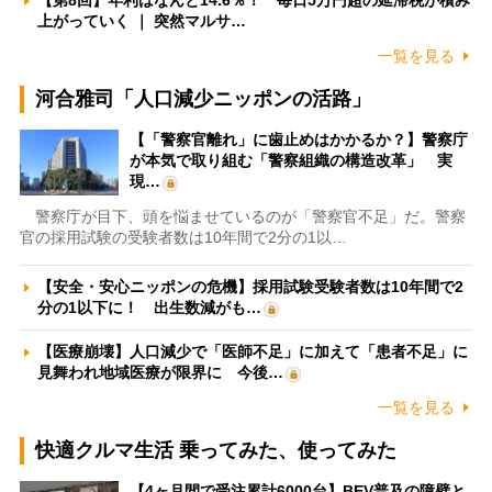
【第8回】年利はなんと14.6％！ 毎日5万円超の延滞税が積み
上がっていく ｜ 突然マルサ…
一覧を見る
河合雅司「人口減少ニッポンの活路」
【「警察官離れ」に歯止めはかかるか？】警察庁
が本気で取り組む「警察組織の構造改革」 実
現…
警察庁が目下、頭を悩ませているのが「警察官不足」だ。警察
官の採用試験の受験者数は10年間で2分の1以…
【安全・安心ニッポンの危機】採用試験受験者数は10年間で2
分の1以下に！ 出生数減がも…
【医療崩壊】人口減少で「医師不足」に加えて「患者不足」に
見舞われ地域医療が限界に 今後…
一覧を見る
快適クルマ生活 乗ってみた、使ってみた
【4ヶ月間で受注累計6000台】BEV普及の障壁と