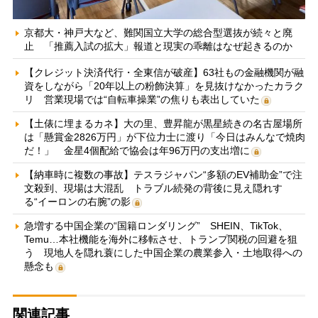
京都大・神戸大など、難関国立大学の総合型選抜が続々と廃
止 「推薦入試の拡大」報道と現実の乖離はなぜ起きるのか
【クレジット決済代行・全東信が破産】63社もの金融機関が融
資をしながら「20年以上の粉飾決算」を見抜けなかったカラク
リ 営業現場では“自転車操業”の焦りも表出していた
【土俵に埋まるカネ】大の里、豊昇龍が黒星続きの名古屋場所
は「懸賞金2826万円」が下位力士に渡り「今日はみんなで焼肉
だ！」 金星4個配給で協会は年96万円の支出増に
【納車時に複数の事故】テスラジャパン“多額のEV補助金”で注
文殺到、現場は大混乱 トラブル続発の背後に見え隠れす
る“イーロンの右腕”の影
急増する中国企業の“国籍ロンダリング” SHEIN、TikTok、
Temu…本社機能を海外に移転させ、トランプ関税の回避を狙
う 現地人を隠れ蓑にした中国企業の農業参入・土地取得への
懸念も
関連記事