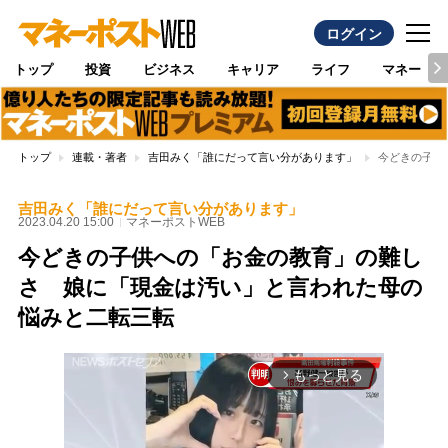
ログイン
トップ
投資
ビジネス
キャリア
ライフ
マネー
トップ
連載・著者
吉田みく「誰にだって言い分があります」
今どきの子供
吉田みく「誰にだって言い分があります」
2023.04.20 15:00
マネーポストWEB
今どきの子供への「お金の教育」の難し
さ 娘に「現金は汚い」と言われた母の
悩みと二転三転
もっと見る
arrow_forward_ios