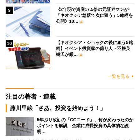
《2年弱で資産17.5倍の元証券マンが
9
「キオクシア急落で次に狙う」5銘柄を
公開》10…
【キオクシア・ショックの後に狙う5銘
10
柄】イベント投資家の億り人・羽根英
樹氏が厳…
一覧を見る
注目の著者・連載
藤川里絵「さあ、投資を始めよう！」
5年ぶり改訂の「CGコード」、何が変わったのか
ポイントを解説 企業に成長投資の具体的な説
明…