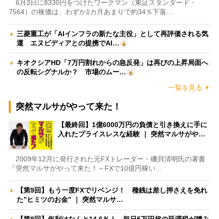
6月3日に8330円をつけたワークマン（東証スタンダード・
7564）の株価は、わずか1カ月あまりで約34％下落…
三菱重工が「AIインフラの新たな主役」として再評価される気
運 エヌビディアとの提携でAI…
キオクシアHD「7万円割れからの急反発」は再びの上昇局面へ
の反転シグナルか？ 市場のムー…
一覧を見る
突然マルサがやって来た！
【最終回】1億6000万円の負債と引き換えに手に
入れたプライスレスな経験 ｜ 突然マルサがや…
2009年12月に発行された元FXトレーダー・磯貝清明氏の著書
『突然マルサがやって来た！～FXで10億円稼い…
【第9回】もう一度FXでリベンジ！ 種銭は差し押さえを免れ
た”ヒミツのお金” ｜ 突然マルサ…