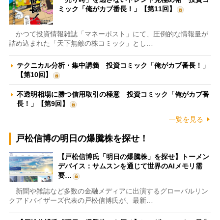
ミック「俺がカブ番長！」【第11回】
かつて投資情報雑誌「マネーポスト」にて、圧倒的な情報量が
詰め込まれた「天下無敵の株コミック」とし…
テクニカル分析・集中講義 投資コミック「俺がカブ番長！」
【第10回】
不透明相場に勝つ信用取引の極意 投資コミック「俺がカブ番
長！」【第9回】
一覧を見る
戸松信博の明日の爆騰株を探せ！
【戸松信博氏「明日の爆騰株」を探せ】トーメン
デバイス：サムスンを通じて世界のAIメモリ需
要…
新聞や雑誌など多数の金融メディアに出演するグローバルリン
クアドバイザーズ代表の戸松信博氏が、最新…