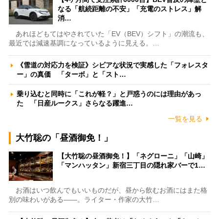
なる「航続距離の不安」「充電のストレス」解
消…
あれほどもてはやされていた「EV（BEV）シフト」の潮流も、
最近では減速基調になっているように見える。…
《雪道の対応力を検証》シビアな状況で実感した「フォレスタ
ー」の真価 「ターボ」と「スト…
乗り込むと同時に「これが軽？」と戸惑うのには理由があっ
た 「日産ルークス」さらなる躍進…
一覧を見る
大竹聡の「昼酒御免！」
【大竹聡の昼酒御免！】「ネグローニ」「山崎」
「マンハッタン」新宿三丁目の隠れ家バーで1…
お酒はいつ飲んでもいいものだが、昼から飲むお酒にはまた格
別の味わいがある――。ライター・作家の大竹…