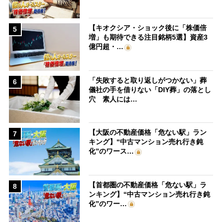
【キオクシア・ショック後に「株価倍
5
増」も期待できる注目銘柄5選】資産3
億円超・…
「失敗すると取り返しがつかない」葬
6
儀社の手を借りない「DIY葬」の落とし
穴 素人には…
【大阪の不動産価格「危ない駅」ラン
7
キング】“中古マンション売れ行き鈍
化”のワース…
【首都圏の不動産価格「危ない駅」ラ
8
ンキング】“中古マンション売れ行き鈍
化”のワー…