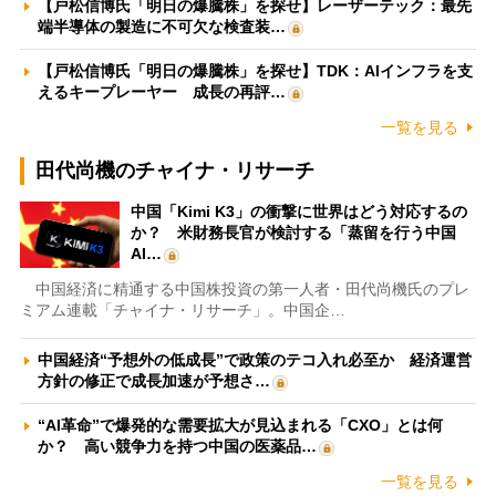
【戸松信博氏「明日の爆騰株」を探せ】レーザーテック：最先
端半導体の製造に不可欠な検査装…
【戸松信博氏「明日の爆騰株」を探せ】TDK：AIインフラを支
えるキープレーヤー 成長の再評…
一覧を見る
田代尚機のチャイナ・リサーチ
中国「Kimi K3」の衝撃に世界はどう対応するの
か？ 米財務長官が検討する「蒸留を行う中国
AI…
中国経済に精通する中国株投資の第一人者・田代尚機氏のプレ
ミアム連載「チャイナ・リサーチ」。中国企…
中国経済“予想外の低成長”で政策のテコ入れ必至か 経済運営
方針の修正で成長加速が予想さ…
“AI革命”で爆発的な需要拡大が見込まれる「CXO」とは何
か？ 高い競争力を持つ中国の医薬品…
一覧を見る