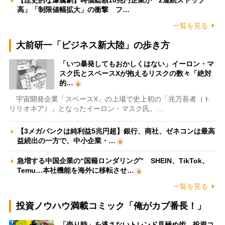
【歴史的な爆騰劇】時価総額10兆円企業が「2連続ストップ
高」「制限値幅拡大」の衝撃 フ…
一覧を見る
大前研一「ビジネス新大陸」の歩き方
「いつ暴発してもおかしくはない」イーロン・マ
スク氏とスペースXが抱えるリスクの数々「絶対
的…
宇宙開発企業「スペースX」の上場で史上初の「兆万長者（ト
リリオネア）」となったイーロン・マスク氏。…
【3メガバンクは純利益5兆円超】銀行、商社、ゼネコンは最高
益続出の一方で、中小企業・…
急増する中国企業の“国籍ロンダリング” SHEIN、TikTok、
Temu…本社機能を海外に移転させ…
一覧を見る
投資ノウハウ満載コミック「俺がカブ番長！」
「売り時」を逃さないトレンド見極め術 投資コ