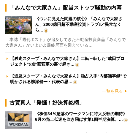
「みんなで大家さん」配当ストップ騒動の内幕
《ついに見えた問題の核心》「みんなで大家さ
ん」2000億円超不動産投資トラブル“異常なく
ら…
本誌『週刊ポスト』が追及してきた不動産投資商品「みんなで
大家さん」がいよいよ最終局面を迎えている…
【独走スクープ・みんなで大家さん】二転三転した“成田プロ
ジェクト”の計画変更の裏で起き…
【追及スクープ・みんなで大家さん】独占入手“内部議事録”で
明かされる柳瀬健一・代表の思…
一覧を見る
古賀真人「発掘！好決算銘柄」
《株価34％急落のワークマンに特大反転の期待》
6月の売上低迷を吹き飛ばす第1四半期決算、…