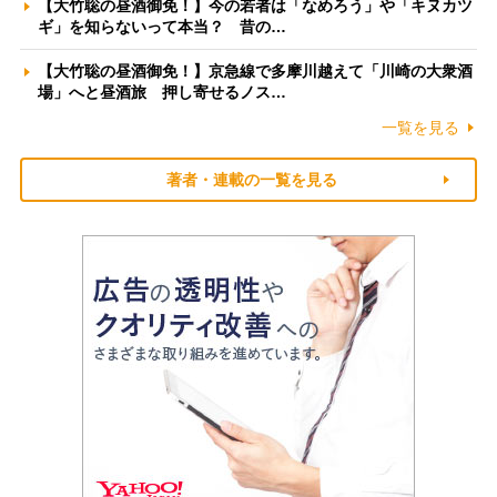
【大竹聡の昼酒御免！】今の若者は「なめろう」や「キヌカツ
ギ」を知らないって本当？ 昔の…
【大竹聡の昼酒御免！】京急線で多摩川越えて「川崎の大衆酒
場」へと昼酒旅 押し寄せるノス…
一覧を見る
著者・連載の一覧を見る