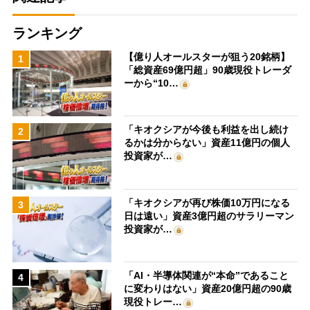
ランキング
【億り人オールスターが狙う20銘柄】
1
「総資産69億円超」90歳現役トレーダ
ーから“10…
「キオクシアが今後も利益を出し続け
2
るかは分からない」資産11億円の個人
投資家が…
「キオクシアが再び株価10万円になる
3
日は遠い」資産3億円超のサラリーマン
投資家が…
「AI・半導体関連が“本命”であること
4
に変わりはない」資産20億円超の90歳
現役トレー…