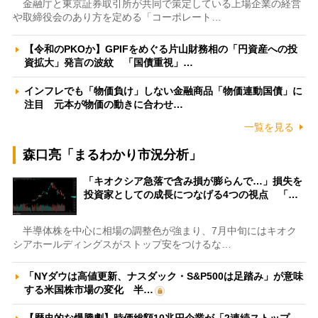
金融庁と東京証券取引所が共同で策定している上場企業の経営
や取締役会のあり方を定める「コーポレート…
【令和のPKOか】GPIFをめぐる片山財務相の「円資産への投
資拡大」発言の波紋 「国債重視」…
インフレでも「物価負け」しない金融商品「物価連動国債」に
注目 元本が物価の動きに合わせ…
一覧を見る
森口亮「まるわかり市況分析」
「キオクシア急落で含み損が膨らんで…」損失を
投資家としての成長につなげる4つの視点 「…
半導体株を中心に相場の調整色が強まり、7月中旬にはキオク
シアホールディングスがストップ安をつけるな…
「NYダウは高値更新、ナスダック・S&P500は足踏み」が意味
する米国株市場の変化 半…