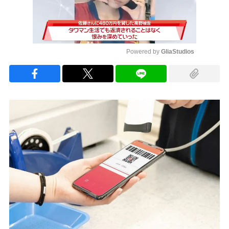
Powered by 
GliaStudios
Mute