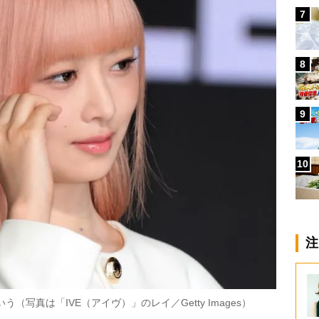
7
8
9
10
注
（写真は「IVE（アイヴ）」のレイ／Getty Images）