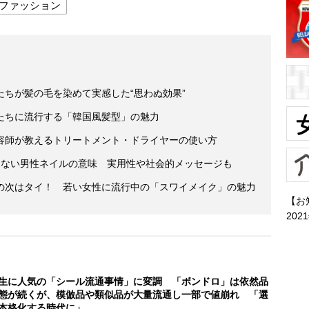
ファッション
ちが髪の毛を染めて実感した“思わぬ効果”
たちに流行する「韓国風髪型」の魅力
容師が教えるトリートメント・ドライヤーの使い方
ゃない男性ネイルの意味 実用性や社会的メッセージも
の次はタイ！ 若い女性に流行中の「スワイメイク」の魅力
【お
202
生に人気の「シール流通事情」に変調 「ボンドロ」は依然品
態が続くが、模倣品や類似品が大量流通し一部で値崩れ 「選
本格化する時代に」