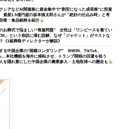
クシアなどAI関連株に資金集中で“割安になった成長株”に投資
 資産1.5億円超の坂本慎太郎さんが「絶好の仕込み時」と考
防衛・食品銘柄を紹介
のお葬式で悩ましい“喪服問題” 女性は「ワンピースを着てい
OK」という俗説に潜む誤解、なぜ「ジャケット」がマストな
？《1級葬祭ディレクターが解説》
する中国企業の“国籍ロンダリング” SHEIN、TikTok、
mu…本社機能を海外に移転させ、トランプ関税の回避を狙う
人を隠れ蓑にした中国企業の農業参入・土地取得への懸念も