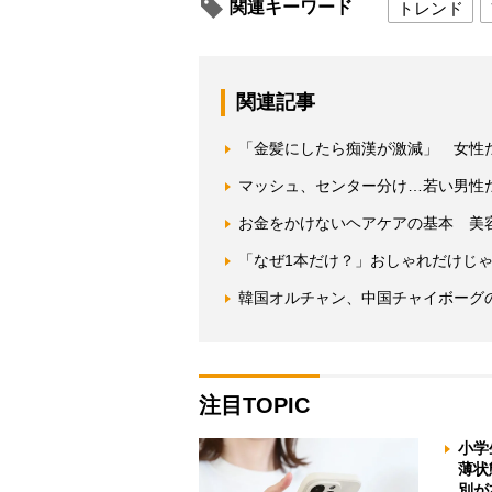
関連キーワード
トレンド
関連記事
「金髪にしたら痴漢が激減」 女性た
マッシュ、センター分け…若い男性
お金をかけないヘアケアの基本 美
「なぜ1本だけ？」おしゃれだけじ
韓国オルチャン、中国チャイボーグ
注目TOPIC
小学
薄状
別が