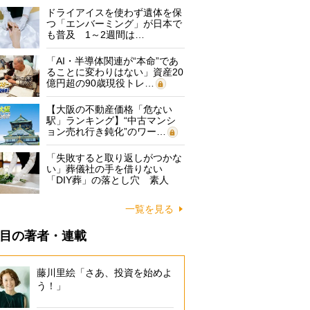
ドライアイスを使わず遺体を保
つ「エンバーミング」が日本で
も普及 1～2週間は…
「AI・半導体関連が“本命”であ
ることに変わりはない」資産20
億円超の90歳現役トレ…
【大阪の不動産価格「危ない
駅」ランキング】“中古マンシ
ョン売れ行き鈍化”のワー…
「失敗すると取り返しがつかな
い」葬儀社の手を借りない
「DIY葬」の落とし穴 素人
に…
一覧を見る
目の著者・連載
藤川里絵「さあ、投資を始めよ
う！」