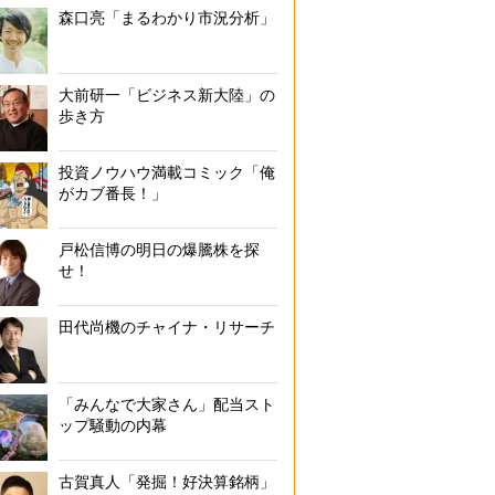
森口亮「まるわかり市況分析」
大前研一「ビジネス新大陸」の
歩き方
投資ノウハウ満載コミック「俺
がカブ番長！」
戸松信博の明日の爆騰株を探
せ！
田代尚機のチャイナ・リサーチ
「みんなで大家さん」配当スト
ップ騒動の内幕
古賀真人「発掘！好決算銘柄」