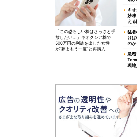
キオ
妙味
える
「この恐ろしい株はさっさと手
猛暑
放したい…」キオクシア株で
けば
500万円の利益を出した女性
のか
が“夢よもう一度”と再購入
急増
Te
現地