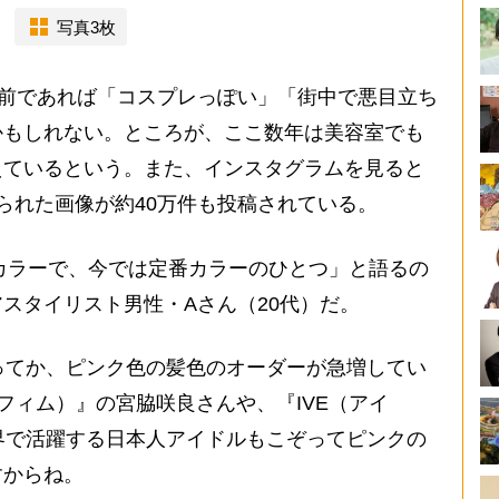
写真3枚
昔前であれば「コスプレっぽい」「街中で悪目立ち
かもしれない。ところが、ここ数年は美容室でも
えているという。また、インスタグラムを見ると
られた画像が約40万件も投稿されている。
ドカラーで、今では定番カラーのひとつ」と語るの
スタイリスト男性・Aさん（20代）だ。
あってか、ピンク色の髪色のオーダーが急増してい
セラフィム）』の宮脇咲良さんや、『IVE（アイ
P界で活躍する日本人アイドルもこぞってピンクの
すからね。