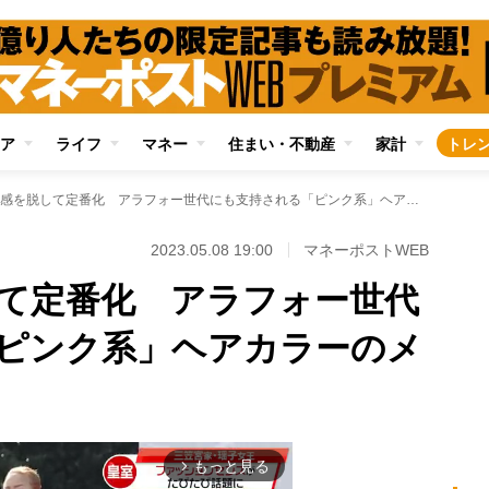
ア
ライフ
マネー
住まい・不動産
家計
トレ
コスプレ感を脱して定番化 アラフォー世代にも支持される「ピンク系」ヘアカラーのメリット
2023.05.08 19:00
マネーポストWEB
て定番化 アラフォー世代
ピンク系」ヘアカラーのメ
もっと見る
arrow_forward_ios