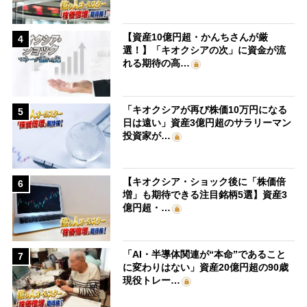
【資産10億円超・かんちさんが厳
4
選！】「キオクシアの次」に資金が流
れる期待の高…
「キオクシアが再び株価10万円になる
5
日は遠い」資産3億円超のサラリーマン
投資家が…
【キオクシア・ショック後に「株価倍
6
増」も期待できる注目銘柄5選】資産3
億円超・…
「AI・半導体関連が“本命”であること
7
に変わりはない」資産20億円超の90歳
現役トレー…