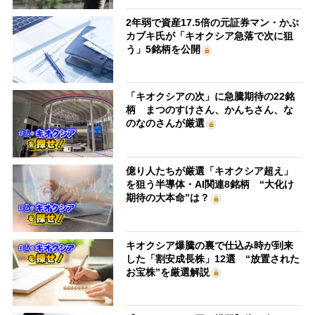
2年弱で資産17.5倍の元証券マン・かぶ
カブキ氏が「キオクシア急落で次に狙
う」5銘柄を公開
「キオクシアの次」に急騰期待の22銘
柄 まつのすけさん、かんちさん、な
のなのさんが厳選
億り人たちが厳選「キオクシア超え」
を狙う半導体・AI関連8銘柄 “大化け
期待の大本命”は？
キオクシア爆騰の裏で仕込み時が到来
した「割安成長株」12選 “放置された
お宝株”を厳選解説