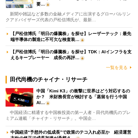
要…
新聞や雑誌など多数の金融メディアに出演するグローバルリン
クアドバイザーズ代表の戸松信博氏が、最新…
【戸松信博氏「明日の爆騰株」を探せ】レーザーテック：最先
端半導体の製造に不可欠な検査装…
【戸松信博氏「明日の爆騰株」を探せ】TDK：AIインフラを支
えるキープレーヤー 成長の再評…
一覧を見る
田代尚機のチャイナ・リサーチ
中国「Kimi K3」の衝撃に世界はどう対応するの
か？ 米財務長官が検討する「蒸留を行う中国
AI…
中国経済に精通する中国株投資の第一人者・田代尚機氏のプレ
ミアム連載「チャイナ・リサーチ」。中国企…
中国経済“予想外の低成長”で政策のテコ入れ必至か 経済運営