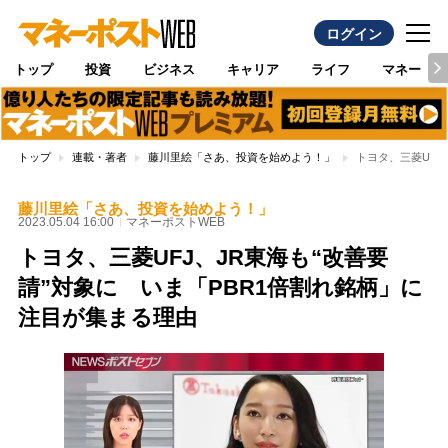
ログイン
トップ
投資
ビジネス
キャリア
ライフ
マネー
トップ
連載・著者
藤川里絵「さあ、投資を始めよう！」
トヨタ、三菱UFJ
藤川里絵「さあ、投資を始めよう！」
2023.05.04 16:00
マネーポストWEB
トヨタ、三菱UFJ、JR東海も“改善要
請”対象に いま「PBR1倍割れ銘柄」に
注目が集まる理由