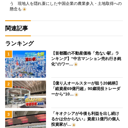
う 現地人を隠れ蓑にした中国企業の農業参入・土地取得への
懸念も
関連記事
ランキング
【首都圏の不動産価格「危ない駅」ラ
1
ンキング】“中古マンション売れ行き鈍
化”のワー…
【億り人オールスターが狙う20銘柄】
2
「総資産69億円超」90歳現役トレーダ
ーから“10…
「キオクシアが今後も利益を出し続け
3
るかは分からない」資産11億円の個人
投資家が…