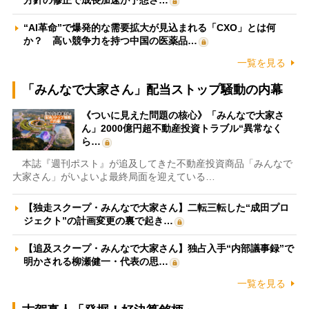
方針の修正で成長加速が予想さ…
“AI革命”で爆発的な需要拡大が見込まれる「CXO」とは何
か？ 高い競争力を持つ中国の医薬品…
一覧を見る
「みんなで大家さん」配当ストップ騒動の内幕
《ついに見えた問題の核心》「みんなで大家さ
ん」2000億円超不動産投資トラブル“異常なく
ら…
本誌『週刊ポスト』が追及してきた不動産投資商品「みんなで
大家さん」がいよいよ最終局面を迎えている…
【独走スクープ・みんなで大家さん】二転三転した“成田プロ
ジェクト”の計画変更の裏で起き…
【追及スクープ・みんなで大家さん】独占入手“内部議事録”で
明かされる柳瀬健一・代表の思…
一覧を見る