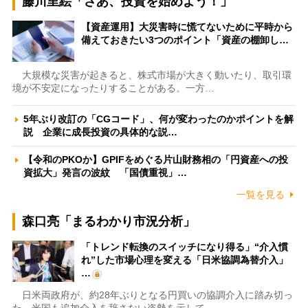
藤川里絵「さあ、投資を始めよう！」
【資産運用】大災害時に慌てないために平時から
備えておきたい3つのポイント「資産の棚卸し…
大規模な災害が起きると、株式市場が大きく動いたり、取引環
境が不安定になったりすることがある。一方…
5年ぶり改訂の「CGコード」、何が変わったのかポイントを解
説 企業に成長投資の具体的な説…
【令和のPKOか】GPIFをめぐる片山財務相の「円資産への投
資拡大」発言の波紋 「国債重視」…
一覧を見る
森口亮「まるわかり市況分析」
「トレンド転換のスイッチになり得る」“介入慣
れ”した市場心理を変える「日米協調為替介入」
…
日米両政府が、約28年ぶりとなる円買いの協調介入に踏み切っ