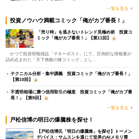
一覧を見る
投資ノウハウ満載コミック「俺がカブ番長！」
「売り時」を逃さないトレンド見極め術 投資コ
ミック「俺がカブ番長！」【第11回】
かつて投資情報雑誌「マネーポスト」にて、圧倒的な情報量が
詰め込まれた「天下無敵の株コミック」とし…
テクニカル分析・集中講義 投資コミック「俺がカブ番長！」
【第10回】
不透明相場に勝つ信用取引の極意 投資コミック「俺がカブ番
長！」【第9回】
一覧を見る
戸松信博の明日の爆騰株を探せ！
【戸松信博氏「明日の爆騰株」を探せ】トーメン
デバイス：サムスンを通じて世界のAIメモリ需