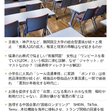
京都大・神戸大など、難関国立大学の総合型選抜が続々と廃
止 「推薦入試の拡大」報道と現実の乖離はなぜ起きるのか
猛暑のお葬式で悩ましい“喪服問題” 女性は「ワンピースを着
ていけばOK」という俗説に潜む誤解、なぜ「ジャケット」が
マストなのか？《1級葬祭ディレクターが解説》
小学生に人気の「シール流通事情」に変調 「ボンドロ」は依
然品薄状態が続くが、模倣品や類似品が大量流通し一部で値崩
れ 「選別が本格化する時代に」
お酒を提供する店で「出禁」になる客のトホホな生態 嘔吐や
粗相だけじゃない、店側が嫌がる“最悪の客”とは
急増する中国企業の“国籍ロンダリング” SHEIN、TikTok、
Temu…本社機能を海外に移転させ、トランプ関税の回避を狙