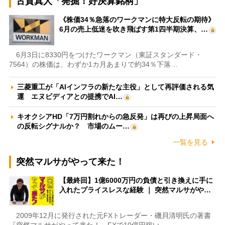
古賀真人「発掘！好決算銘柄」
《株価34％急落のワークマンに特大反転の期待》
6月の売上低迷を吹き飛ばす第1四半期決算、…
6月3日に8330円をつけたワークマン（東証スタンダード・
7564）の株価は、わずか1カ月あまりで約34％下落…
三菱重工が「AIインフラの新たな主役」として再評価される気
運 エヌビディアとの提携でAI…
キオクシアHD「7万円割れからの急反発」は再びの上昇局面へ
の反転シグナルか？ 市場のムー…
一覧を見る
突然マルサがやって来た！
【最終回】1億6000万円の負債と引き換えに手に
入れたプライスレスな経験 ｜ 突然マルサがや…
2009年12月に発行された元FXトレーダー・磯貝清明氏の著書