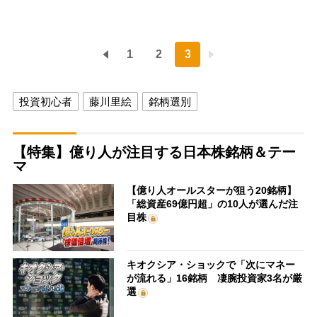
1
2
3
投資初心者
藤川里絵
銘柄選別
【特集】億り人が注目する日本株銘柄＆テー
マ
【億り人オールスターが狙う20銘柄】
「総資産69億円超」の10人が選んだ注
目株
キオクシア・ショックで「次にマネー
が流れる」16銘柄 凄腕投資家3名が厳
選