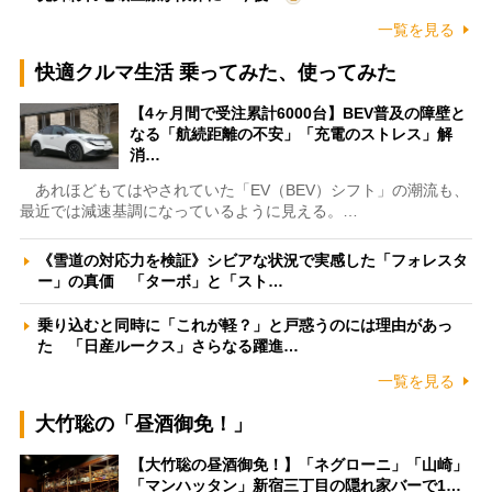
一覧を見る
快適クルマ生活 乗ってみた、使ってみた
【4ヶ月間で受注累計6000台】BEV普及の障壁と
なる「航続距離の不安」「充電のストレス」解
消…
あれほどもてはやされていた「EV（BEV）シフト」の潮流も、
最近では減速基調になっているように見える。…
《雪道の対応力を検証》シビアな状況で実感した「フォレスタ
ー」の真価 「ターボ」と「スト…
乗り込むと同時に「これが軽？」と戸惑うのには理由があっ
た 「日産ルークス」さらなる躍進…
一覧を見る
大竹聡の「昼酒御免！」
【大竹聡の昼酒御免！】「ネグローニ」「山崎」
「マンハッタン」新宿三丁目の隠れ家バーで1…