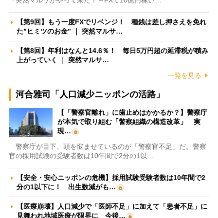
『突然マルサがやって来た！～FXで10億円稼い…
【第9回】もう一度FXでリベンジ！ 種銭は差し押さえを免れ
た”ヒミツのお金” ｜ 突然マルサ…
【第8回】年利はなんと14.6％！ 毎日5万円超の延滞税が積み
上がっていく ｜ 突然マルサ…
一覧を見る
河合雅司「人口減少ニッポンの活路」
【「警察官離れ」に歯止めはかかるか？】警察庁
が本気で取り組む「警察組織の構造改革」 実
現…
警察庁が目下、頭を悩ませているのが「警察官不足」だ。警察
官の採用試験の受験者数は10年間で2分の1以…
【安全・安心ニッポンの危機】採用試験受験者数は10年間で2
分の1以下に！ 出生数減がも…
【医療崩壊】人口減少で「医師不足」に加えて「患者不足」に
見舞われ地域医療が限界に 今後…