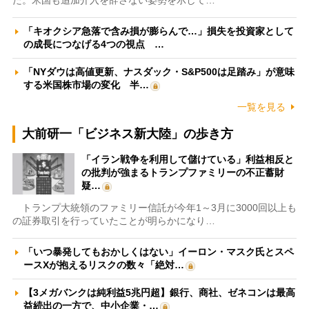
た。米国も追加介入を辞さない姿勢を示して…
「キオクシア急落で含み損が膨らんで…」損失を投資家として
の成長につなげる4つの視点 …
「NYダウは高値更新、ナスダック・S&P500は足踏み」が意味
する米国株市場の変化 半…
一覧を見る
大前研一「ビジネス新大陸」の歩き方
「イラン戦争を利用して儲けている」利益相反と
の批判が強まるトランプファミリーの不正蓄財
疑…
トランプ大統領のファミリー信託が今年1～3月に3000回以上も
の証券取引を行っていたことが明らかになり…
「いつ暴発してもおかしくはない」イーロン・マスク氏とスペ
ースXが抱えるリスクの数々「絶対…
【3メガバンクは純利益5兆円超】銀行、商社、ゼネコンは最高
益続出の一方で、中小企業・…