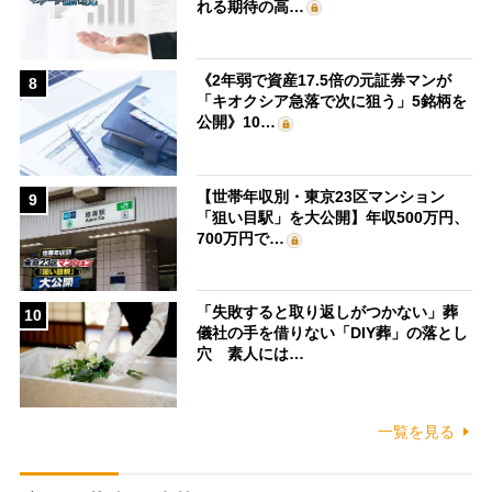
れる期待の高…
《2年弱で資産17.5倍の元証券マンが
8
「キオクシア急落で次に狙う」5銘柄を
公開》10…
【世帯年収別・東京23区マンション
9
「狙い目駅」を大公開】年収500万円、
700万円で…
「失敗すると取り返しがつかない」葬
10
儀社の手を借りない「DIY葬」の落とし
穴 素人には…
一覧を見る