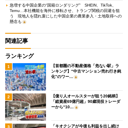
急増する中国企業の“国籍ロンダリング” SHEIN、TikTok、
Temu…本社機能を海外に移転させ、トランプ関税の回避を狙
う 現地人を隠れ蓑にした中国企業の農業参入・土地取得への
懸念も
関連記事
ランキング
【首都圏の不動産価格「危ない駅」ラ
1
ンキング】“中古マンション売れ行き鈍
化”のワー…
【億り人オールスターが狙う20銘柄】
2
「総資産69億円超」90歳現役トレーダ
ーから“10…
「キオクシアが今後も利益を出し続け
3