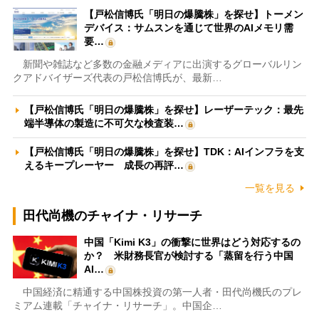
【戸松信博氏「明日の爆騰株」を探せ】トーメン
デバイス：サムスンを通じて世界のAIメモリ需
要…
新聞や雑誌など多数の金融メディアに出演するグローバルリン
クアドバイザーズ代表の戸松信博氏が、最新…
【戸松信博氏「明日の爆騰株」を探せ】レーザーテック：最先
端半導体の製造に不可欠な検査装…
【戸松信博氏「明日の爆騰株」を探せ】TDK：AIインフラを支
えるキープレーヤー 成長の再評…
一覧を見る
田代尚機のチャイナ・リサーチ
中国「Kimi K3」の衝撃に世界はどう対応するの
か？ 米財務長官が検討する「蒸留を行う中国
AI…
中国経済に精通する中国株投資の第一人者・田代尚機氏のプレ
ミアム連載「チャイナ・リサーチ」。中国企…