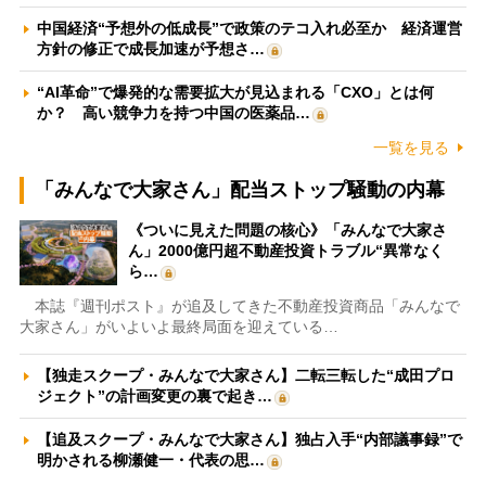
中国経済“予想外の低成長”で政策のテコ入れ必至か 経済運営
方針の修正で成長加速が予想さ…
“AI革命”で爆発的な需要拡大が見込まれる「CXO」とは何
か？ 高い競争力を持つ中国の医薬品…
一覧を見る
「みんなで大家さん」配当ストップ騒動の内幕
《ついに見えた問題の核心》「みんなで大家さ
ん」2000億円超不動産投資トラブル“異常なく
ら…
本誌『週刊ポスト』が追及してきた不動産投資商品「みんなで
大家さん」がいよいよ最終局面を迎えている…
【独走スクープ・みんなで大家さん】二転三転した“成田プロ
ジェクト”の計画変更の裏で起き…
【追及スクープ・みんなで大家さん】独占入手“内部議事録”で
明かされる柳瀬健一・代表の思…