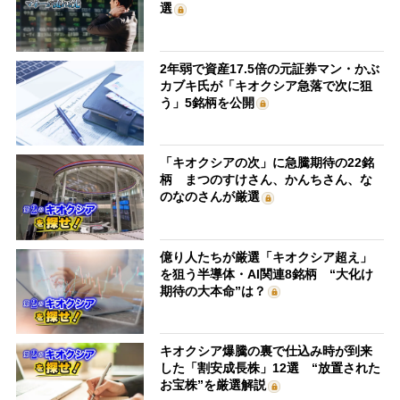
選
2年弱で資産17.5倍の元証券マン・かぶ
カブキ氏が「キオクシア急落で次に狙
う」5銘柄を公開
「キオクシアの次」に急騰期待の22銘
柄 まつのすけさん、かんちさん、な
のなのさんが厳選
億り人たちが厳選「キオクシア超え」
を狙う半導体・AI関連8銘柄 “大化け
期待の大本命”は？
キオクシア爆騰の裏で仕込み時が到来
した「割安成長株」12選 “放置された
お宝株”を厳選解説