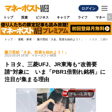
ログイン
トップ
投資
ビジネス
キャリア
ライフ
マネー
トップ
連載・著者
藤川里絵「さあ、投資を始めよう！」
トヨタ、三菱UFJ
藤川里絵「さあ、投資を始めよう！」
2023.05.04 16:00
マネーポストWEB
トヨタ、三菱UFJ、JR東海も“改善要
請”対象に いま「PBR1倍割れ銘柄」に
注目が集まる理由
もっと見る
arrow_forward_ios