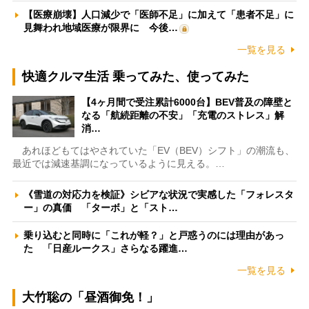
【医療崩壊】人口減少で「医師不足」に加えて「患者不足」に
見舞われ地域医療が限界に 今後…
一覧を見る
快適クルマ生活 乗ってみた、使ってみた
【4ヶ月間で受注累計6000台】BEV普及の障壁と
なる「航続距離の不安」「充電のストレス」解
消…
あれほどもてはやされていた「EV（BEV）シフト」の潮流も、
最近では減速基調になっているように見える。…
《雪道の対応力を検証》シビアな状況で実感した「フォレスタ
ー」の真価 「ターボ」と「スト…
乗り込むと同時に「これが軽？」と戸惑うのには理由があっ
た 「日産ルークス」さらなる躍進…
一覧を見る
大竹聡の「昼酒御免！」