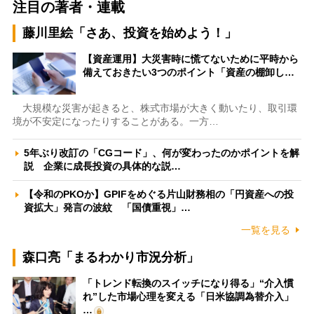
注目の著者・連載
藤川里絵「さあ、投資を始めよう！」
【資産運用】大災害時に慌てないために平時から
備えておきたい3つのポイント「資産の棚卸し…
大規模な災害が起きると、株式市場が大きく動いたり、取引環
境が不安定になったりすることがある。一方…
5年ぶり改訂の「CGコード」、何が変わったのかポイントを解
説 企業に成長投資の具体的な説…
【令和のPKOか】GPIFをめぐる片山財務相の「円資産への投
資拡大」発言の波紋 「国債重視」…
一覧を見る
森口亮「まるわかり市況分析」
「トレンド転換のスイッチになり得る」“介入慣
れ”した市場心理を変える「日米協調為替介入」
…