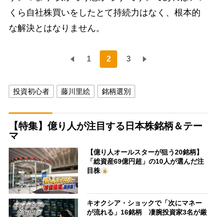
くら自社株買いをしたとて持続力はなく、根本的
な解決とはなりません。
1
2
3
投資初心者
藤川里絵
銘柄選別
【特集】億り人が注目する日本株銘柄＆テー
マ
【億り人オールスターが狙う20銘柄】
「総資産69億円超」の10人が選んだ注
目株
キオクシア・ショックで「次にマネー
が流れる」16銘柄 凄腕投資家3名が厳