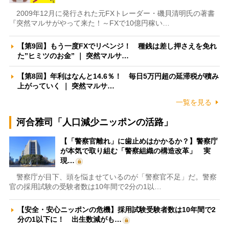
2009年12月に発行された元FXトレーダー・磯貝清明氏の著書
『突然マルサがやって来た！～FXで10億円稼い…
【第9回】もう一度FXでリベンジ！ 種銭は差し押さえを免れ
た”ヒミツのお金” ｜ 突然マルサ…
【第8回】年利はなんと14.6％！ 毎日5万円超の延滞税が積み
上がっていく ｜ 突然マルサ…
一覧を見る
河合雅司「人口減少ニッポンの活路」
【「警察官離れ」に歯止めはかかるか？】警察庁
が本気で取り組む「警察組織の構造改革」 実
現…
警察庁が目下、頭を悩ませているのが「警察官不足」だ。警察
官の採用試験の受験者数は10年間で2分の1以…
【安全・安心ニッポンの危機】採用試験受験者数は10年間で2
分の1以下に！ 出生数減がも…