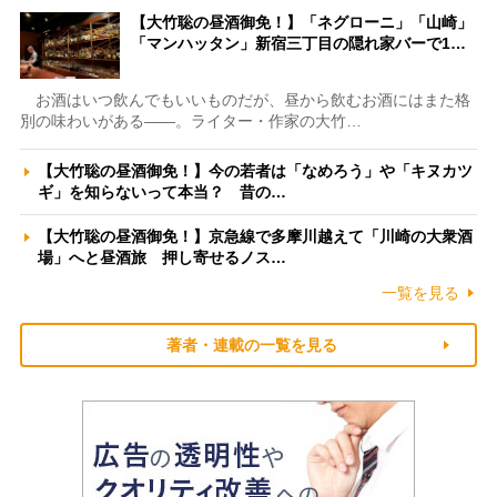
【大竹聡の昼酒御免！】「ネグローニ」「山崎」
「マンハッタン」新宿三丁目の隠れ家バーで1…
お酒はいつ飲んでもいいものだが、昼から飲むお酒にはまた格
別の味わいがある――。ライター・作家の大竹…
【大竹聡の昼酒御免！】今の若者は「なめろう」や「キヌカツ
ギ」を知らないって本当？ 昔の…
【大竹聡の昼酒御免！】京急線で多摩川越えて「川崎の大衆酒
場」へと昼酒旅 押し寄せるノス…
一覧を見る
著者・連載の一覧を見る