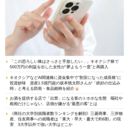
「この恐ろしい株はさっさと手放したい…」キオクシア株で
500万円の利益を出した女性が“夢よもう一度”と再購入
キオクシアなどAI関連株に資金集中で“割安になった成長株”に
投資妙味 資産1.5億円超の坂本慎太郎さんが「絶好の仕込み
時」と考える防衛・食品銘柄を紹介
お酒を提供する店で「出禁」になる客のトホホな生態 嘔吐や
粗相だけじゃない、店側が嫌がる“最悪の客”とは
《商社の大学別就職者数ランキングを解剖》三菱商事、三井物
産、住友商事への就職者は「東大・早大・慶大で約6割」の現
実 3大学以外で強い大学はどこか