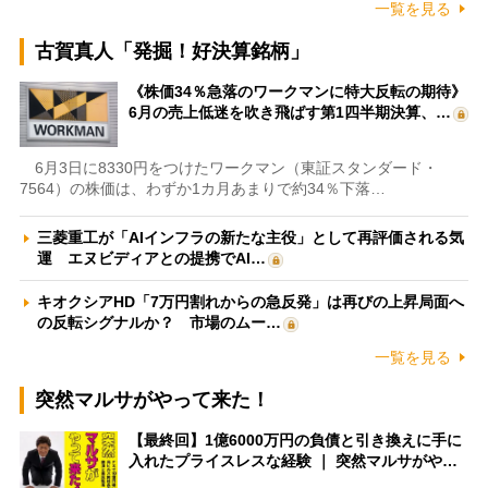
一覧を見る
古賀真人「発掘！好決算銘柄」
《株価34％急落のワークマンに特大反転の期待》
6月の売上低迷を吹き飛ばす第1四半期決算、…
6月3日に8330円をつけたワークマン（東証スタンダード・
7564）の株価は、わずか1カ月あまりで約34％下落…
三菱重工が「AIインフラの新たな主役」として再評価される気
運 エヌビディアとの提携でAI…
キオクシアHD「7万円割れからの急反発」は再びの上昇局面へ
の反転シグナルか？ 市場のムー…
一覧を見る
突然マルサがやって来た！
【最終回】1億6000万円の負債と引き換えに手に
入れたプライスレスな経験 ｜ 突然マルサがや…