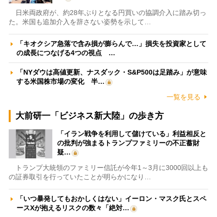
日米両政府が、約28年ぶりとなる円買いの協調介入に踏み切っ
た。米国も追加介入を辞さない姿勢を示して…
「キオクシア急落で含み損が膨らんで…」損失を投資家として
の成長につなげる4つの視点 …
「NYダウは高値更新、ナスダック・S&P500は足踏み」が意味
する米国株市場の変化 半…
一覧を見る
大前研一「ビジネス新大陸」の歩き方
「イラン戦争を利用して儲けている」利益相反と
の批判が強まるトランプファミリーの不正蓄財
疑…
トランプ大統領のファミリー信託が今年1～3月に3000回以上も
の証券取引を行っていたことが明らかになり…
「いつ暴発してもおかしくはない」イーロン・マスク氏とスペ
ースXが抱えるリスクの数々「絶対…