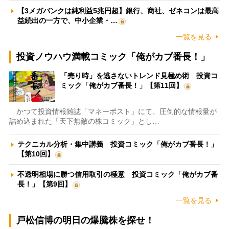
【3メガバンクは純利益5兆円超】銀行、商社、ゼネコンは最高
益続出の一方で、中小企業・…
一覧を見る
投資ノウハウ満載コミック「俺がカブ番長！」
「売り時」を逃さないトレンド見極め術 投資コ
ミック「俺がカブ番長！」【第11回】
かつて投資情報雑誌「マネーポスト」にて、圧倒的な情報量が
詰め込まれた「天下無敵の株コミック」とし…
テクニカル分析・集中講義 投資コミック「俺がカブ番長！」
【第10回】
不透明相場に勝つ信用取引の極意 投資コミック「俺がカブ番
長！」【第9回】
一覧を見る
戸松信博の明日の爆騰株を探せ！