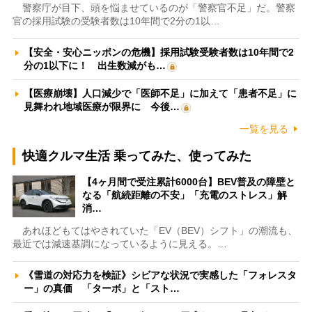
警察庁が目下、頭を悩ませているのが「警察官不足」だ。警察
官の採用試験の受験者数は10年間で2分の1以…
【安全・安心ニッポンの危機】採用試験受験者数は10年間で2
分の1以下に！ 出生数減がも…
【医療崩壊】人口減少で「医師不足」に加えて「患者不足」に
見舞われ地域医療が限界に 今後…
一覧を見る
快適クルマ生活 乗ってみた、使ってみた
【4ヶ月間で受注累計6000台】BEV普及の障壁と
なる「航続距離の不安」「充電のストレス」解
消…
あれほどもてはやされていた「EV（BEV）シフト」の潮流も、
最近では減速基調になっているように見える。…
《雪道の対応力を検証》シビアな状況で実感した「フォレスタ
ー」の真価 「ターボ」と「スト…