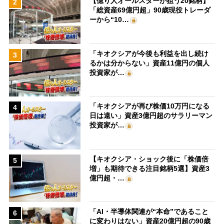
【億り人オールスターが狙う20銘柄】
2
「総資産69億円超」90歳現役トレーダ
ーから“10…
「キオクシアが今後も利益を出し続け
3
るかは分からない」資産11億円の個人
投資家が…
「キオクシアが再び株価10万円になる
4
日は遠い」資産3億円超のサラリーマン
投資家が…
【キオクシア・ショック後に「株価倍
5
増」も期待できる注目銘柄5選】資産3
億円超・…
「AI・半導体関連が“本命”であること
6
に変わりはない」資産20億円超の90歳