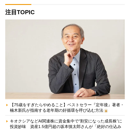
注目TOPIC
【75歳をすぎたらやめること】ベストセラー『定年後』著者・
楠木新氏が指南する老年期の好循環を呼び込む方法
キオクシアなどAI関連株に資金集中で“割安になった成長株”に
投資妙味 資産1.5億円超の坂本慎太郎さんが「絶好の仕込み