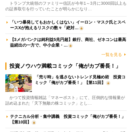
トランプ大統領のファミリー信託が今年1～3月に3000回以上も
の証券取引を行っていたことが明らかになり…
「いつ暴発してもおかしくはない」イーロン・マスク氏とスペ
ースXが抱えるリスクの数々「絶対…
【3メガバンクは純利益5兆円超】銀行、商社、ゼネコンは最高
益続出の一方で、中小企業・…
一覧を見る
投資ノウハウ満載コミック「俺がカブ番長！」
「売り時」を逃さないトレンド見極め術 投資コ
ミック「俺がカブ番長！」【第11回】
かつて投資情報雑誌「マネーポスト」にて、圧倒的な情報量が
詰め込まれた「天下無敵の株コミック」とし…
テクニカル分析・集中講義 投資コミック「俺がカブ番長！」
【第10回】