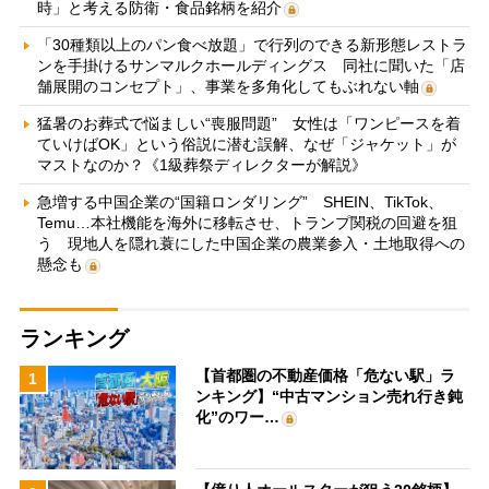
時」と考える防衛・食品銘柄を紹介
「30種類以上のパン食べ放題」で行列のできる新形態レストラ
ンを手掛けるサンマルクホールディングス 同社に聞いた「店
舗展開のコンセプト」、事業を多角化してもぶれない軸
猛暑のお葬式で悩ましい“喪服問題” 女性は「ワンピースを着
ていけばOK」という俗説に潜む誤解、なぜ「ジャケット」が
マストなのか？《1級葬祭ディレクターが解説》
急増する中国企業の“国籍ロンダリング” SHEIN、TikTok、
Temu…本社機能を海外に移転させ、トランプ関税の回避を狙
う 現地人を隠れ蓑にした中国企業の農業参入・土地取得への
懸念も
ランキング
【首都圏の不動産価格「危ない駅」ラ
1
ンキング】“中古マンション売れ行き鈍
化”のワー…