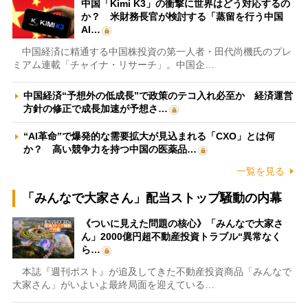
中国「Kimi K3」の衝撃に世界はどう対応するの
か？ 米財務長官が検討する「蒸留を行う中国
AI…
中国経済に精通する中国株投資の第一人者・田代尚機氏のプレ
ミアム連載「チャイナ・リサーチ」。中国企…
中国経済“予想外の低成長”で政策のテコ入れ必至か 経済運営
方針の修正で成長加速が予想さ…
“AI革命”で爆発的な需要拡大が見込まれる「CXO」とは何
か？ 高い競争力を持つ中国の医薬品…
一覧を見る
「みんなで大家さん」配当ストップ騒動の内幕
《ついに見えた問題の核心》「みんなで大家さ
ん」2000億円超不動産投資トラブル“異常なく
ら…
本誌『週刊ポスト』が追及してきた不動産投資商品「みんなで
大家さん」がいよいよ最終局面を迎えている…