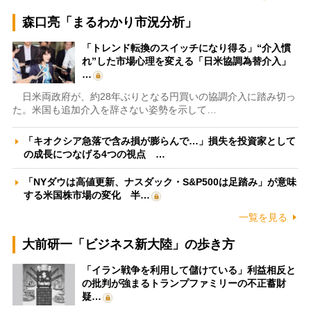
森口亮「まるわかり市況分析」
「トレンド転換のスイッチになり得る」“介入慣
れ”した市場心理を変える「日米協調為替介入」
…
日米両政府が、約28年ぶりとなる円買いの協調介入に踏み切っ
た。米国も追加介入を辞さない姿勢を示して…
「キオクシア急落で含み損が膨らんで…」損失を投資家として
の成長につなげる4つの視点 …
「NYダウは高値更新、ナスダック・S&P500は足踏み」が意味
する米国株市場の変化 半…
一覧を見る
大前研一「ビジネス新大陸」の歩き方
「イラン戦争を利用して儲けている」利益相反と
の批判が強まるトランプファミリーの不正蓄財
疑…