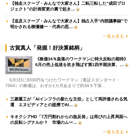
【独走スクープ・みんなで大家さん】二転三転した“成田プロ
ジェクト”の計画変更の裏で起き…
【追及スクープ・みんなで大家さん】独占入手“内部議事録”で
明かされる柳瀬健一・代表の思…
一覧を見る
古賀真人「発掘！好決算銘柄」
《株価34％急落のワークマンに特大反転の期待》
6月の売上低迷を吹き飛ばす第1四半期決算、…
6月3日に8330円をつけたワークマン（東証スタンダード・
7564）の株価は、わずか1カ月あまりで約34％下落…
三菱重工が「AIインフラの新たな主役」として再評価される気
運 エヌビディアとの提携でAI…
キオクシアHD「7万円割れからの急反発」は再びの上昇局面へ
の反転シグナルか？ 市場のムー…
一覧を見る