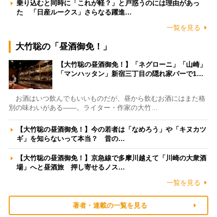
乗り込むと同時に「これが軽？」と戸惑うのには理由があっ
た 「日産ルークス」さらなる躍進…
一覧を見る
大竹聡の「昼酒御免！」
【大竹聡の昼酒御免！】「ネグローニ」「山崎」
「マンハッタン」新宿三丁目の隠れ家バーで1…
お酒はいつ飲んでもいいものだが、昼から飲むお酒にはまた格
別の味わいがある――。ライター・作家の大竹…
【大竹聡の昼酒御免！】今の若者は「なめろう」や「キヌカツ
ギ」を知らないって本当？ 昔の…
【大竹聡の昼酒御免！】京急線で多摩川越えて「川崎の大衆酒
場」へと昼酒旅 押し寄せるノス…
一覧を見る
著者・連載の一覧を見る