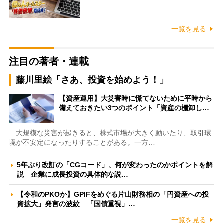
一覧を見る
注目の著者・連載
藤川里絵「さあ、投資を始めよう！」
【資産運用】大災害時に慌てないために平時から
備えておきたい3つのポイント「資産の棚卸し…
大規模な災害が起きると、株式市場が大きく動いたり、取引環
境が不安定になったりすることがある。一方…
5年ぶり改訂の「CGコード」、何が変わったのかポイントを解
説 企業に成長投資の具体的な説…
【令和のPKOか】GPIFをめぐる片山財務相の「円資産への投
資拡大」発言の波紋 「国債重視」…
一覧を見る