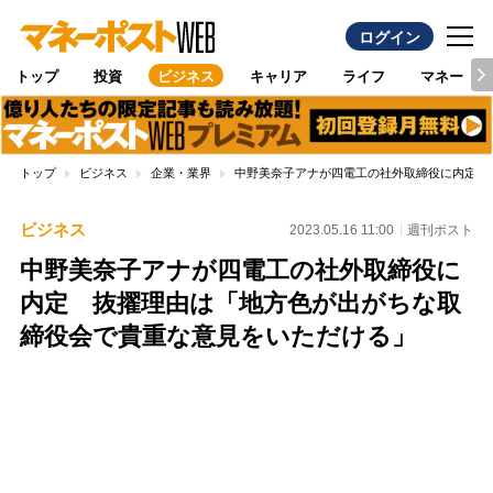
ログイン
トップ
投資
ビジネス
キャリア
ライフ
マネー
トップ
ビジネス
企業・業界
中野美奈子アナが四電工の社外取締役に内定 
ビジネス
2023.05.16 11:00
週刊ポスト
中野美奈子アナが四電工の社外取締役に
内定 抜擢理由は「地方色が出がちな取
締役会で貴重な意見をいただける」
Loaded
:
88.23%
/
Unmute