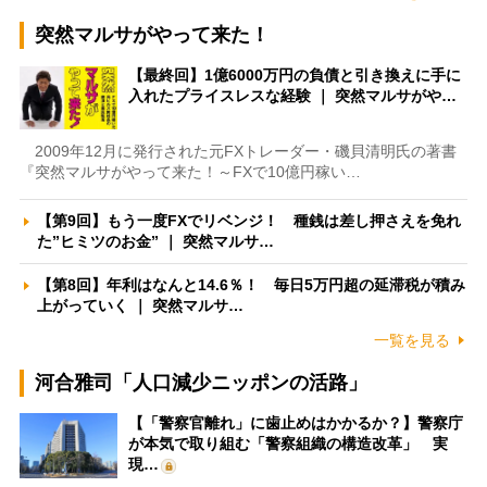
突然マルサがやって来た！
【最終回】1億6000万円の負債と引き換えに手に
入れたプライスレスな経験 ｜ 突然マルサがや…
2009年12月に発行された元FXトレーダー・磯貝清明氏の著書
『突然マルサがやって来た！～FXで10億円稼い…
【第9回】もう一度FXでリベンジ！ 種銭は差し押さえを免れ
た”ヒミツのお金” ｜ 突然マルサ…
【第8回】年利はなんと14.6％！ 毎日5万円超の延滞税が積み
上がっていく ｜ 突然マルサ…
一覧を見る
河合雅司「人口減少ニッポンの活路」
【「警察官離れ」に歯止めはかかるか？】警察庁
が本気で取り組む「警察組織の構造改革」 実
現…