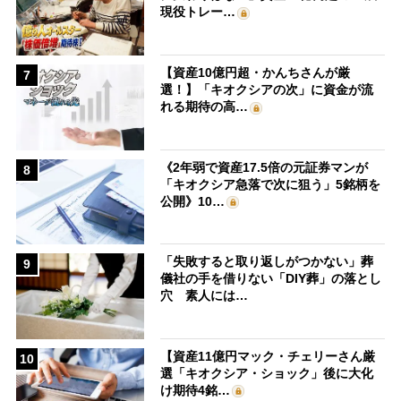
現役トレー…
【資産10億円超・かんちさんが厳
7
選！】「キオクシアの次」に資金が流
れる期待の高…
《2年弱で資産17.5倍の元証券マンが
8
「キオクシア急落で次に狙う」5銘柄を
公開》10…
「失敗すると取り返しがつかない」葬
9
儀社の手を借りない「DIY葬」の落とし
穴 素人には…
【資産11億円マック・チェリーさん厳
10
選「キオクシア・ショック」後に大化
け期待4銘…