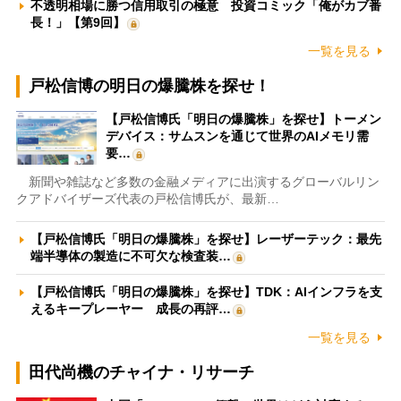
不透明相場に勝つ信用取引の極意 投資コミック「俺がカブ番
長！」【第9回】
一覧を見る
戸松信博の明日の爆騰株を探せ！
【戸松信博氏「明日の爆騰株」を探せ】トーメン
デバイス：サムスンを通じて世界のAIメモリ需
要…
新聞や雑誌など多数の金融メディアに出演するグローバルリン
クアドバイザーズ代表の戸松信博氏が、最新…
【戸松信博氏「明日の爆騰株」を探せ】レーザーテック：最先
端半導体の製造に不可欠な検査装…
【戸松信博氏「明日の爆騰株」を探せ】TDK：AIインフラを支
えるキープレーヤー 成長の再評…
一覧を見る
田代尚機のチャイナ・リサーチ