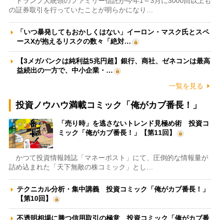
トランプ大統領のファミリー信託が今年1～3月に3000回以上も
の証券取引を行っていたことが明らかになり…
「いつ暴発してもおかしくはない」イーロン・マスク氏とスペ
ースXが抱えるリスクの数々「絶対…
【3メガバンクは純利益5兆円超】銀行、商社、ゼネコンは最高
益続出の一方で、中小企業・…
一覧を見る
投資ノウハウ満載コミック「俺がカブ番長！」
「売り時」を逃さないトレンド見極め術 投資コ
ミック「俺がカブ番長！」【第11回】
かつて投資情報雑誌「マネーポスト」にて、圧倒的な情報量が
詰め込まれた「天下無敵の株コミック」とし…
テクニカル分析・集中講義 投資コミック「俺がカブ番長！」
【第10回】
不透明相場に勝つ信用取引の極意 投資コミック「俺がカブ番