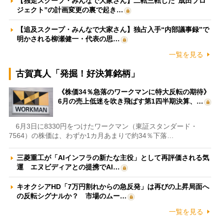
【独走スクープ・みんなで大家さん】二転三転した“成田プロ
ジェクト”の計画変更の裏で起き…
【追及スクープ・みんなで大家さん】独占入手“内部議事録”で
明かされる柳瀬健一・代表の思…
一覧を見る
古賀真人「発掘！好決算銘柄」
《株価34％急落のワークマンに特大反転の期待》
6月の売上低迷を吹き飛ばす第1四半期決算、…
6月3日に8330円をつけたワークマン（東証スタンダード・
7564）の株価は、わずか1カ月あまりで約34％下落…
三菱重工が「AIインフラの新たな主役」として再評価される気
運 エヌビディアとの提携でAI…
キオクシアHD「7万円割れからの急反発」は再びの上昇局面へ
の反転シグナルか？ 市場のムー…
一覧を見る