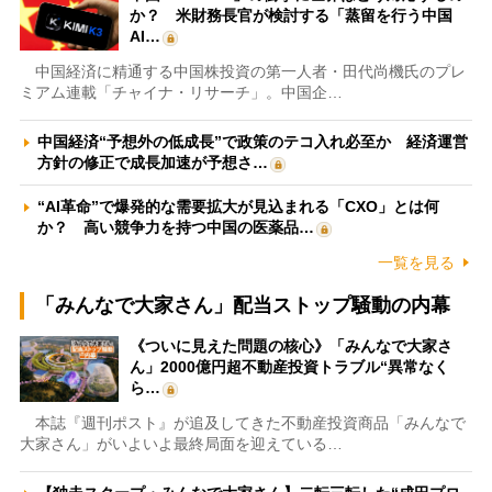
か？ 米財務長官が検討する「蒸留を行う中国
AI…
中国経済に精通する中国株投資の第一人者・田代尚機氏のプレ
ミアム連載「チャイナ・リサーチ」。中国企…
中国経済“予想外の低成長”で政策のテコ入れ必至か 経済運営
方針の修正で成長加速が予想さ…
“AI革命”で爆発的な需要拡大が見込まれる「CXO」とは何
か？ 高い競争力を持つ中国の医薬品…
一覧を見る
「みんなで大家さん」配当ストップ騒動の内幕
《ついに見えた問題の核心》「みんなで大家さ
ん」2000億円超不動産投資トラブル“異常なく
ら…
本誌『週刊ポスト』が追及してきた不動産投資商品「みんなで
大家さん」がいよいよ最終局面を迎えている…