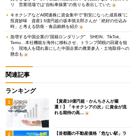
リ 営業現場では“自転車操業”の焦りも表出していた
キオクシアなどAI関連株に資金集中で“割安になった成長株”に
投資妙味 資産1.5億円超の坂本慎太郎さんが「絶好の仕込み
時」と考える防衛・食品銘柄を紹介
急増する中国企業の“国籍ロンダリング” SHEIN、TikTok、
Temu…本社機能を海外に移転させ、トランプ関税の回避を狙
う 現地人を隠れ蓑にした中国企業の農業参入・土地取得への
懸念も
関連記事
ランキング
【資産10億円超・かんちさんが厳
1
選！】「キオクシアの次」に資金が流
れる期待の高…
【首都圏の不動産価格「危ない駅」ラ
2