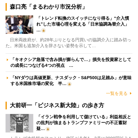
森口亮「まるわかり市況分析」
「トレンド転換のスイッチになり得る」“介入慣
れ”した市場心理を変える「日米協調為替介入」
…
日米両政府が、約28年ぶりとなる円買いの協調介入に踏み切っ
た。米国も追加介入を辞さない姿勢を示して…
「キオクシア急落で含み損が膨らんで…」損失を投資家として
の成長につなげる4つの視点 …
「NYダウは高値更新、ナスダック・S&P500は足踏み」が意味
する米国株市場の変化 半…
一覧を見る
大前研一「ビジネス新大陸」の歩き方
「イラン戦争を利用して儲けている」利益相反と
の批判が強まるトランプファミリーの不正蓄財
疑…