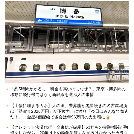
「約5時間かかるし、料金も高いのになぜ？」東京～博多間の
移動に飛行機ではなく新幹線を選ぶ人の事情
【土俵に埋まるカネ】大の里、豊昇龍が黒星続きの名古屋場所
は「懸賞金2826万円」が下位力士に渡り「今日はみんなで焼肉
だ！」 金星4個配給で協会は年96万円の支出増に
【クレジット決済代行・全東信が破産】63社もの金融機関が融
資をしながら「20年以上の粉飾決算」を見抜けなかったカラク