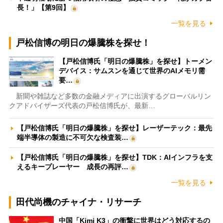
長！」【第9回】
一覧を見る
戸松信博の明日の爆騰株を探せ！
【戸松信博氏「明日の爆騰株」を探せ】トーメン
デバイス：サムスンを通じて世界のAIメモリ需
要…
新聞や雑誌など多数の金融メディアに出演するグローバルリン
クアドバイザーズ代表の戸松信博氏が、最新…
【戸松信博氏「明日の爆騰株」を探せ】レーザーテック：最先
端半導体の製造に不可欠な検査装…
【戸松信博氏「明日の爆騰株」を探せ】TDK：AIインフラを支
えるキープレーヤー 成長の再評…
一覧を見る
田代尚機のチャイナ・リサーチ
中国「Kimi K3」の衝撃に世界はどう対応するの