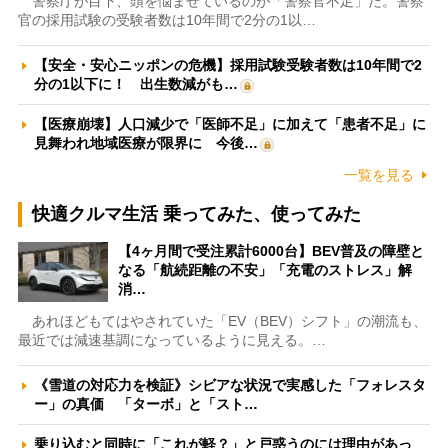
警察庁が目下、頭を悩ませているのが「警察官不足」だ。警察
官の採用試験の受験者数は10年間で2分の1以…
【安全・安心ニッポンの危機】採用試験受験者数は10年間で2
分の1以下に！ 出生数減がも…
【医療崩壊】人口減少で「医師不足」に加えて「患者不足」に
見舞われ地域医療が限界に 今後…
一覧を見る
快適クルマ生活 乗ってみた、使ってみた
【4ヶ月間で受注累計6000台】BEV普及の障壁と
なる「航続距離の不安」「充電のストレス」解
消…
あれほどもてはやされていた「EV（BEV）シフト」の潮流も、
最近では減速基調になっているように見える。…
《雪道の対応力を検証》シビアな状況で実感した「フォレスタ
ー」の真価 「ターボ」と「スト…
乗り込むと同時に「これが軽？」と戸惑うのには理由があっ