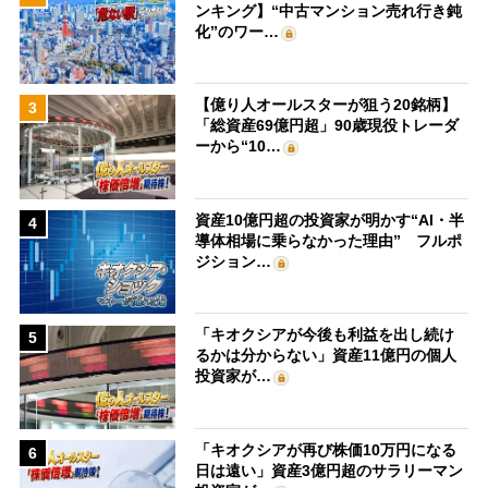
ンキング】“中古マンション売れ行き鈍
化”のワー…
【億り人オールスターが狙う20銘柄】
3
「総資産69億円超」90歳現役トレーダ
ーから“10…
資産10億円超の投資家が明かす“AI・半
4
導体相場に乗らなかった理由” フルポ
ジション…
「キオクシアが今後も利益を出し続け
5
るかは分からない」資産11億円の個人
投資家が…
「キオクシアが再び株価10万円になる
6
日は遠い」資産3億円超のサラリーマン