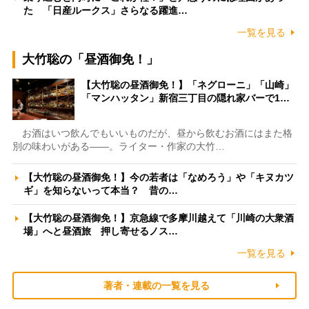
た 「日産ルークス」さらなる躍進…
一覧を見る
大竹聡の「昼酒御免！」
【大竹聡の昼酒御免！】「ネグローニ」「山崎」
「マンハッタン」新宿三丁目の隠れ家バーで1…
お酒はいつ飲んでもいいものだが、昼から飲むお酒にはまた格
別の味わいがある――。ライター・作家の大竹…
【大竹聡の昼酒御免！】今の若者は「なめろう」や「キヌカツ
ギ」を知らないって本当？ 昔の…
【大竹聡の昼酒御免！】京急線で多摩川越えて「川崎の大衆酒
場」へと昼酒旅 押し寄せるノス…
一覧を見る
著者・連載の一覧を見る