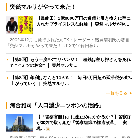
突然マルサがやって来た！
【最終回】1億6000万円の負債と引き換えに手に
入れたプライスレスな経験 ｜ 突然マルサがや…
2009年12月に発行された元FXトレーダー・磯貝清明氏の著書
『突然マルサがやって来た！～FXで10億円稼い…
【第9回】もう一度FXでリベンジ！ 種銭は差し押さえを免れ
た”ヒミツのお金” ｜ 突然マルサ…
【第8回】年利はなんと14.6％！ 毎日5万円超の延滞税が積み
上がっていく ｜ 突然マルサ…
一覧を見る
河合雅司「人口減少ニッポンの活路」
【「警察官離れ」に歯止めはかかるか？】警察庁
が本気で取り組む「警察組織の構造改革」 実
現…