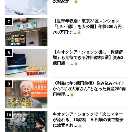
投資家が…
【世帯年収別・東京23区マンション
7
「狙い目駅」を大公開】年収500万円、
700万円で…
【キオクシア・ショック後に「株価倍
8
増」も期待できる注目銘柄5選】資産3
億円超・…
《利益は年5億円前後》住み込みバイト
9
から“ギガ大家さん”となった資産200億
円税理…
キオクシア・ショックで「次にマネー
10
が流れる」16銘柄 AI相場の裏で割安
に放置され…