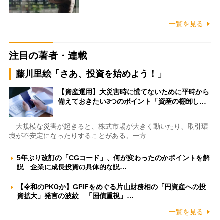
一覧を見る
注目の著者・連載
藤川里絵「さあ、投資を始めよう！」
【資産運用】大災害時に慌てないために平時から
備えておきたい3つのポイント「資産の棚卸し…
大規模な災害が起きると、株式市場が大きく動いたり、取引環
境が不安定になったりすることがある。一方…
5年ぶり改訂の「CGコード」、何が変わったのかポイントを解
説 企業に成長投資の具体的な説…
【令和のPKOか】GPIFをめぐる片山財務相の「円資産への投
資拡大」発言の波紋 「国債重視」…
一覧を見る