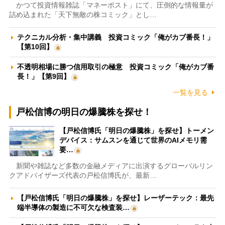
かつて投資情報雑誌「マネーポスト」にて、圧倒的な情報量が
詰め込まれた「天下無敵の株コミック」とし…
テクニカル分析・集中講義 投資コミック「俺がカブ番長！」
【第10回】
不透明相場に勝つ信用取引の極意 投資コミック「俺がカブ番
長！」【第9回】
一覧を見る
戸松信博の明日の爆騰株を探せ！
【戸松信博氏「明日の爆騰株」を探せ】トーメン
デバイス：サムスンを通じて世界のAIメモリ需
要…
新聞や雑誌など多数の金融メディアに出演するグローバルリン
クアドバイザーズ代表の戸松信博氏が、最新…
【戸松信博氏「明日の爆騰株」を探せ】レーザーテック：最先
端半導体の製造に不可欠な検査装…