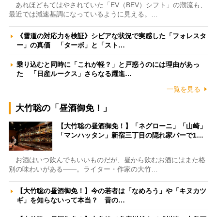
あれほどもてはやされていた「EV（BEV）シフト」の潮流も、
最近では減速基調になっているように見える。…
《雪道の対応力を検証》シビアな状況で実感した「フォレスタ
ー」の真価 「ターボ」と「スト…
乗り込むと同時に「これが軽？」と戸惑うのには理由があっ
た 「日産ルークス」さらなる躍進…
一覧を見る
大竹聡の「昼酒御免！」
【大竹聡の昼酒御免！】「ネグローニ」「山崎」
「マンハッタン」新宿三丁目の隠れ家バーで1…
お酒はいつ飲んでもいいものだが、昼から飲むお酒にはまた格
別の味わいがある――。ライター・作家の大竹…
【大竹聡の昼酒御免！】今の若者は「なめろう」や「キヌカツ
ギ」を知らないって本当？ 昔の…