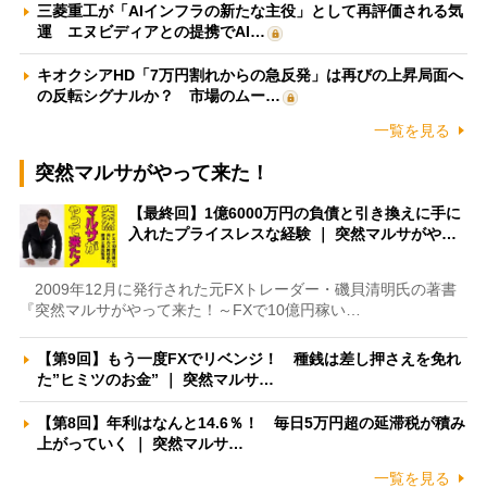
三菱重工が「AIインフラの新たな主役」として再評価される気
運 エヌビディアとの提携でAI…
キオクシアHD「7万円割れからの急反発」は再びの上昇局面へ
の反転シグナルか？ 市場のムー…
一覧を見る
突然マルサがやって来た！
【最終回】1億6000万円の負債と引き換えに手に
入れたプライスレスな経験 ｜ 突然マルサがや…
2009年12月に発行された元FXトレーダー・磯貝清明氏の著書
『突然マルサがやって来た！～FXで10億円稼い…
【第9回】もう一度FXでリベンジ！ 種銭は差し押さえを免れ
た”ヒミツのお金” ｜ 突然マルサ…
【第8回】年利はなんと14.6％！ 毎日5万円超の延滞税が積み
上がっていく ｜ 突然マルサ…
一覧を見る