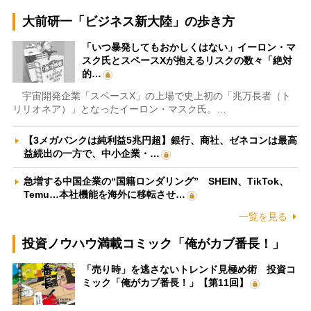
大前研一「ビジネス新大陸」の歩き方
「いつ暴発してもおかしくはない」イーロン・マ
スク氏とスペースXが抱えるリスクの数々「絶対
的…
宇宙開発企業「スペースX」の上場で史上初の「兆万長者（ト
リリオネア）」となったイーロン・マスク氏。…
【3メガバンクは純利益5兆円超】銀行、商社、ゼネコンは最高
益続出の一方で、中小企業・…
急増する中国企業の“国籍ロンダリング” SHEIN、TikTok、
Temu…本社機能を海外に移転させ…
一覧を見る
投資ノウハウ満載コミック「俺がカブ番長！」
「売り時」を逃さないトレンド見極め術 投資コ
ミック「俺がカブ番長！」【第11回】