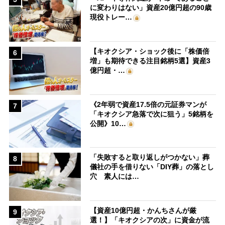
に変わりはない」資産20億円超の90歳
現役トレー…
【キオクシア・ショック後に「株価倍
6
増」も期待できる注目銘柄5選】資産3
億円超・…
《2年弱で資産17.5倍の元証券マンが
7
「キオクシア急落で次に狙う」5銘柄を
公開》10…
「失敗すると取り返しがつかない」葬
8
儀社の手を借りない「DIY葬」の落とし
穴 素人には…
【資産10億円超・かんちさんが厳
9
選！】「キオクシアの次」に資金が流