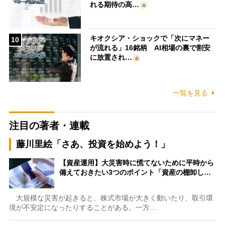
れる期待の高…
キオクシア・ショックで「次にマネー
10
が流れる」16銘柄 AI相場の裏で割安
に放置され…
一覧を見る
注目の著者・連載
藤川里絵「さあ、投資を始めよう！」
【資産運用】大災害時に慌てないために平時から
備えておきたい3つのポイント「資産の棚卸し…
大規模な災害が起きると、株式市場が大きく動いたり、取引環
境が不安定になったりすることがある。一方…