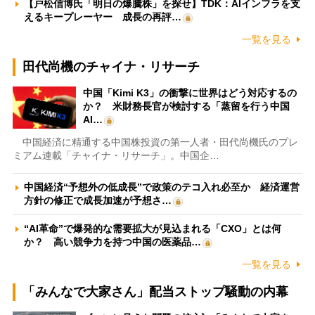
【戸松信博氏「明日の爆騰株」を探せ】TDK：AIインフラを支
えるキープレーヤー 成長の再評…
一覧を見る
田代尚機のチャイナ・リサーチ
中国「Kimi K3」の衝撃に世界はどう対応するの
か？ 米財務長官が検討する「蒸留を行う中国
AI…
中国経済に精通する中国株投資の第一人者・田代尚機氏のプレ
ミアム連載「チャイナ・リサーチ」。中国企…
中国経済“予想外の低成長”で政策のテコ入れ必至か 経済運営
方針の修正で成長加速が予想さ…
“AI革命”で爆発的な需要拡大が見込まれる「CXO」とは何
か？ 高い競争力を持つ中国の医薬品…
一覧を見る
「みんなで大家さん」配当ストップ騒動の内幕