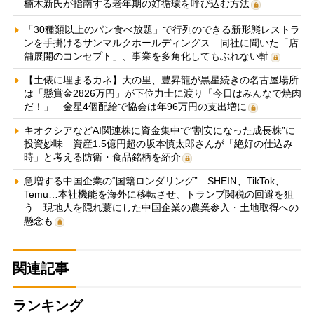
楠木新氏が指南する老年期の好循環を呼び込む方法
「30種類以上のパン食べ放題」で行列のできる新形態レストラ
ンを手掛けるサンマルクホールディングス 同社に聞いた「店
舗展開のコンセプト」、事業を多角化してもぶれない軸
【土俵に埋まるカネ】大の里、豊昇龍が黒星続きの名古屋場所
は「懸賞金2826万円」が下位力士に渡り「今日はみんなで焼肉
だ！」 金星4個配給で協会は年96万円の支出増に
キオクシアなどAI関連株に資金集中で“割安になった成長株”に
投資妙味 資産1.5億円超の坂本慎太郎さんが「絶好の仕込み
時」と考える防衛・食品銘柄を紹介
急増する中国企業の“国籍ロンダリング” SHEIN、TikTok、
Temu…本社機能を海外に移転させ、トランプ関税の回避を狙
う 現地人を隠れ蓑にした中国企業の農業参入・土地取得への
懸念も
関連記事
ランキング