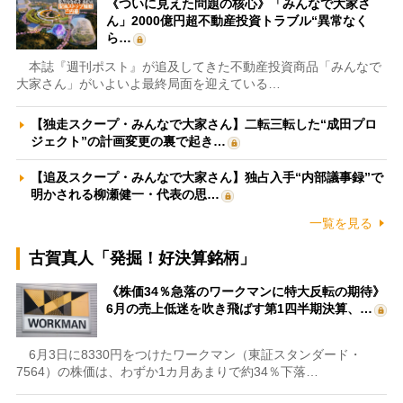
《ついに見えた問題の核心》「みんなで大家さ
ん」2000億円超不動産投資トラブル“異常なく
ら…
本誌『週刊ポスト』が追及してきた不動産投資商品「みんなで
大家さん」がいよいよ最終局面を迎えている…
【独走スクープ・みんなで大家さん】二転三転した“成田プロ
ジェクト”の計画変更の裏で起き…
【追及スクープ・みんなで大家さん】独占入手“内部議事録”で
明かされる柳瀬健一・代表の思…
一覧を見る
古賀真人「発掘！好決算銘柄」
《株価34％急落のワークマンに特大反転の期待》
6月の売上低迷を吹き飛ばす第1四半期決算、…
6月3日に8330円をつけたワークマン（東証スタンダード・
7564）の株価は、わずか1カ月あまりで約34％下落…