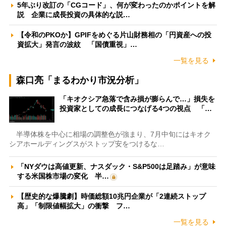
5年ぶり改訂の「CGコード」、何が変わったのかポイントを解
説 企業に成長投資の具体的な説…
【令和のPKOか】GPIFをめぐる片山財務相の「円資産への投
資拡大」発言の波紋 「国債重視」…
一覧を見る
森口亮「まるわかり市況分析」
「キオクシア急落で含み損が膨らんで…」損失を
投資家としての成長につなげる4つの視点 「…
半導体株を中心に相場の調整色が強まり、7月中旬にはキオク
シアホールディングスがストップ安をつけるな…
「NYダウは高値更新、ナスダック・S&P500は足踏み」が意味
する米国株市場の変化 半…
【歴史的な爆騰劇】時価総額10兆円企業が「2連続ストップ
高」「制限値幅拡大」の衝撃 フ…
一覧を見る