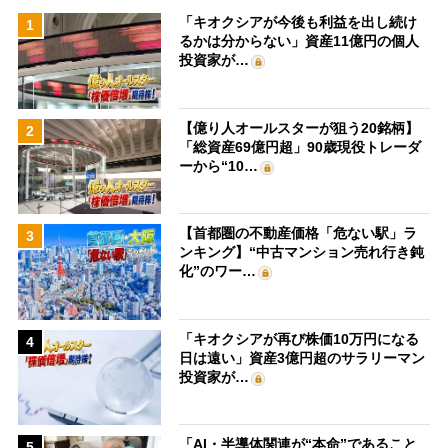
「キオクシアが今後も利益を出し続け
1
るかは分からない」資産11億円の個人
投資家が…
【億り人オールスターが狙う20銘柄】
2
「総資産69億円超」90歳現役トレーダ
ーから“10…
【首都圏の不動産価格「危ない駅」ラ
3
ンキング】“中古マンション売れ行き鈍
化”のワー…
「キオクシアが再び株価10万円になる
4
日は遠い」資産3億円超のサラリーマン
投資家が…
「AI・半導体関連が“本命”であること
5