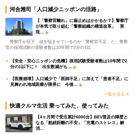
河合雅司「人口減少ニッポンの活路」
【「警察官離れ」に歯止めはかかるか？】警察庁
が本気で取り組む「警察組織の構造改革」 実
現…
警察庁が目下、頭を悩ませているのが「警察官不足」だ。警察
官の採用試験の受験者数は10年間で2分の1以…
【安全・安心ニッポンの危機】採用試験受験者数は10年間で2
分の1以下に！ 出生数減がも…
【医療崩壊】人口減少で「医師不足」に加えて「患者不足」に
見舞われ地域医療が限界に 今後…
一覧を見る
快適クルマ生活 乗ってみた、使ってみた
【4ヶ月間で受注累計6000台】BEV普及の障壁と
なる「航続距離の不安」「充電のストレス」解
消…