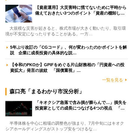
【資産運用】大災害時に慌てないために平時から
備えておきたい3つのポイント「資産の棚卸し…
大規模な災害が起きると、株式市場が大きく動いたり、取引環
境が不安定になったりすることがある。一方…
5年ぶり改訂の「CGコード」、何が変わったのかポイントを解
説 企業に成長投資の具体的な説…
【令和のPKOか】GPIFをめぐる片山財務相の「円資産への投
資拡大」発言の波紋 「国債重視」…
一覧を見る
森口亮「まるわかり市況分析」
「キオクシア急落で含み損が膨らんで…」損失を
投資家としての成長につなげる4つの視点 「…
半導体株を中心に相場の調整色が強まり、7月中旬にはキオク
シアホールディングスがストップ安をつけるな…