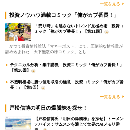
一覧を見る
投資ノウハウ満載コミック「俺がカブ番長！」
「売り時」を逃さないトレンド見極め術 投資コ
ミック「俺がカブ番長！」【第11回】
かつて投資情報雑誌「マネーポスト」にて、圧倒的な情報量が
詰め込まれた「天下無敵の株コミック」とし…
テクニカル分析・集中講義 投資コミック「俺がカブ番長！」
【第10回】
不透明相場に勝つ信用取引の極意 投資コミック「俺がカブ番
長！」【第9回】
一覧を見る
戸松信博の明日の爆騰株を探せ！
【戸松信博氏「明日の爆騰株」を探せ】トーメン
デバイス：サムスンを通じて世界のAIメモリ需
要…