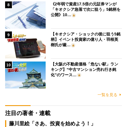
《2年弱で資産17.5倍の元証券マンが
8
「キオクシア急落で次に狙う」5銘柄を
公開》10…
【キオクシア・ショックの後に狙う5銘
9
柄】イベント投資家の億り人・羽根英
樹氏が厳…
【大阪の不動産価格「危ない駅」ラン
10
キング】“中古マンション売れ行き鈍
化”のワース…
一覧を見る
注目の著者・連載
藤川里絵「さあ、投資を始めよう！」