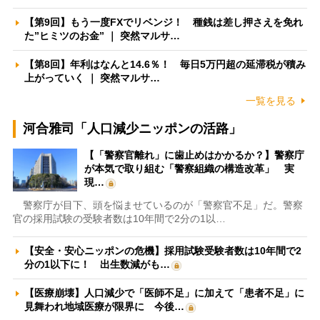
【第9回】もう一度FXでリベンジ！ 種銭は差し押さえを免れ
た”ヒミツのお金” ｜ 突然マルサ…
【第8回】年利はなんと14.6％！ 毎日5万円超の延滞税が積み
上がっていく ｜ 突然マルサ…
一覧を見る
河合雅司「人口減少ニッポンの活路」
【「警察官離れ」に歯止めはかかるか？】警察庁
が本気で取り組む「警察組織の構造改革」 実
現…
警察庁が目下、頭を悩ませているのが「警察官不足」だ。警察
官の採用試験の受験者数は10年間で2分の1以…
【安全・安心ニッポンの危機】採用試験受験者数は10年間で2
分の1以下に！ 出生数減がも…
【医療崩壊】人口減少で「医師不足」に加えて「患者不足」に
見舞われ地域医療が限界に 今後…