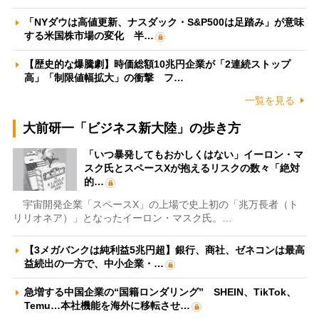
「NYダウは高値更新、ナスダック・S&P500は足踏み」が意味
する米国株市場の変化 半…
【歴史的な爆騰劇】時価総額10兆円企業が「2連続ストップ
高」「制限値幅拡大」の衝撃 フ…
一覧を見る
大前研一「ビジネス新大陸」の歩き方
「いつ暴発してもおかしくはない」イーロン・マ
スク氏とスペースXが抱えるリスクの数々「絶対
的…
宇宙開発企業「スペースX」の上場で史上初の「兆万長者（ト
リリオネア）」となったイーロン・マスク氏。…
【3メガバンクは純利益5兆円超】銀行、商社、ゼネコンは最高
益続出の一方で、中小企業・…
急増する中国企業の“国籍ロンダリング” SHEIN、TikTok、
Temu…本社機能を海外に移転させ…