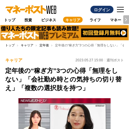
ログイン
トップ
投資
ビジネス
キャリア
ライフ
マネー
トップ
キャリア
定年後
定年後の“稼ぎ方”3つの心得「無理をしない」「会
キャリア
2023.05.27 15:00
週刊ポスト
定年後の“稼ぎ方”3つの心得「無理をし
ない」「会社勤め時との気持ちの切り替
え」「複数の選択肢を持つ」