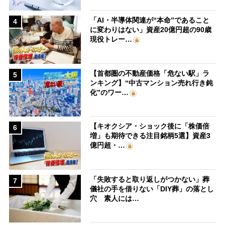
「AI・半導体関連が“本命”であること
4
に変わりはない」資産20億円超の90歳
現役トレー…
【首都圏の不動産価格「危ない駅」ラ
5
ンキング】“中古マンション売れ行き鈍
化”のワー…
【キオクシア・ショック後に「株価倍
6
増」も期待できる注目銘柄5選】資産3
億円超・…
「失敗すると取り返しがつかない」葬
7
儀社の手を借りない「DIY葬」の落とし
穴 素人には…