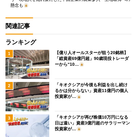
懸念も
関連記事
ランキング
【億り人オールスターが狙う20銘柄】
1
「総資産69億円超」90歳現役トレーダ
ーから“10…
「キオクシアが今後も利益を出し続け
2
るかは分からない」資産11億円の個人
投資家が…
「キオクシアが再び株価10万円になる
3
日は遠い」資産3億円超のサラリーマン
投資家が…