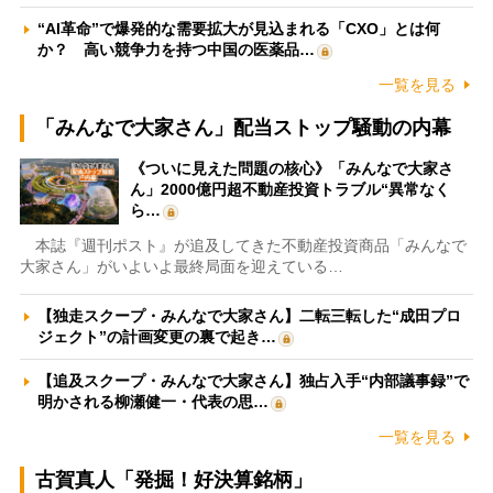
“AI革命”で爆発的な需要拡大が見込まれる「CXO」とは何
か？ 高い競争力を持つ中国の医薬品…
一覧を見る
「みんなで大家さん」配当ストップ騒動の内幕
《ついに見えた問題の核心》「みんなで大家さ
ん」2000億円超不動産投資トラブル“異常なく
ら…
本誌『週刊ポスト』が追及してきた不動産投資商品「みんなで
大家さん」がいよいよ最終局面を迎えている…
【独走スクープ・みんなで大家さん】二転三転した“成田プロ
ジェクト”の計画変更の裏で起き…
【追及スクープ・みんなで大家さん】独占入手“内部議事録”で
明かされる柳瀬健一・代表の思…
一覧を見る
古賀真人「発掘！好決算銘柄」