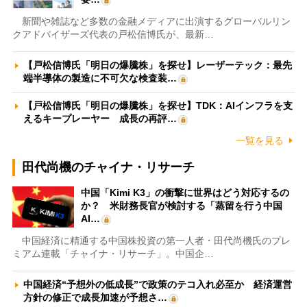
新聞や雑誌など多数の金融メディアに出演するグローバルリン
クアドバイザーズ代表の戸松信博氏が、最新…
【戸松信博氏「明日の爆騰株」を探せ】レーザーテック：最先
端半導体の製造に不可欠な検査装…
【戸松信博氏「明日の爆騰株」を探せ】TDK：AIインフラを支
えるキープレーヤー 成長の再評…
一覧を見る
田代尚機のチャイナ・リサーチ
中国「Kimi K3」の衝撃に世界はどう対応するの
か？ 米財務長官が検討する「蒸留を行う中国
AI…
中国経済に精通する中国株投資の第一人者・田代尚機氏のプレ
ミアム連載「チャイナ・リサーチ」。中国企…
中国経済“予想外の低成長”で政策のテコ入れ必至か 経済運営
方針の修正で成長加速が予想さ…