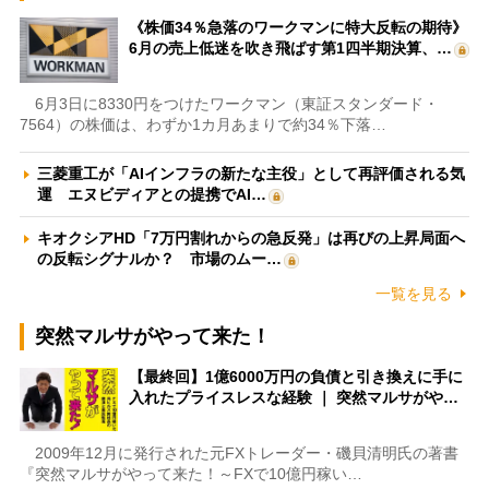
《株価34％急落のワークマンに特大反転の期待》
6月の売上低迷を吹き飛ばす第1四半期決算、…
6月3日に8330円をつけたワークマン（東証スタンダード・
7564）の株価は、わずか1カ月あまりで約34％下落…
三菱重工が「AIインフラの新たな主役」として再評価される気
運 エヌビディアとの提携でAI…
キオクシアHD「7万円割れからの急反発」は再びの上昇局面へ
の反転シグナルか？ 市場のムー…
一覧を見る
突然マルサがやって来た！
【最終回】1億6000万円の負債と引き換えに手に
入れたプライスレスな経験 ｜ 突然マルサがや…
2009年12月に発行された元FXトレーダー・磯貝清明氏の著書
『突然マルサがやって来た！～FXで10億円稼い…