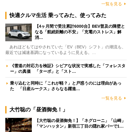
一覧を見る
快適クルマ生活 乗ってみた、使ってみた
【4ヶ月間で受注累計6000台】BEV普及の障壁と
なる「航続距離の不安」「充電のストレス」解
消…
あれほどもてはやされていた「EV（BEV）シフト」の潮流も、
最近では減速基調になっているように見える。…
《雪道の対応力を検証》シビアな状況で実感した「フォレスタ
ー」の真価 「ターボ」と「スト…
乗り込むと同時に「これが軽？」と戸惑うのには理由があっ
た 「日産ルークス」さらなる躍進…
一覧を見る
大竹聡の「昼酒御免！」
【大竹聡の昼酒御免！】「ネグローニ」「山崎」
「マンハッタン」新宿三丁目の隠れ家バーで1…