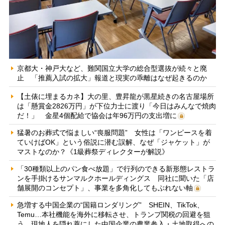
京都大・神戸大など、難関国立大学の総合型選抜が続々と廃
止 「推薦入試の拡大」報道と現実の乖離はなぜ起きるのか
【土俵に埋まるカネ】大の里、豊昇龍が黒星続きの名古屋場所
は「懸賞金2826万円」が下位力士に渡り「今日はみんなで焼肉
だ！」 金星4個配給で協会は年96万円の支出増に
猛暑のお葬式で悩ましい“喪服問題” 女性は「ワンピースを着
ていけばOK」という俗説に潜む誤解、なぜ「ジャケット」が
マストなのか？《1級葬祭ディレクターが解説》
「30種類以上のパン食べ放題」で行列のできる新形態レストラ
ンを手掛けるサンマルクホールディングス 同社に聞いた「店
舗展開のコンセプト」、事業を多角化してもぶれない軸
急増する中国企業の“国籍ロンダリング” SHEIN、TikTok、
Temu…本社機能を海外に移転させ、トランプ関税の回避を狙
う 現地人を隠れ蓑にした中国企業の農業参入・土地取得への