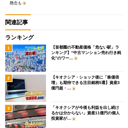
懸念も
関連記事
ランキング
【首都圏の不動産価格「危ない駅」ラ
1
ンキング】“中古マンション売れ行き鈍
化”のワー…
【キオクシア・ショック後に「株価倍
2
増」も期待できる注目銘柄5選】資産3
億円超・…
「キオクシアが今後も利益を出し続け
3
るかは分からない」資産11億円の個人
投資家が…