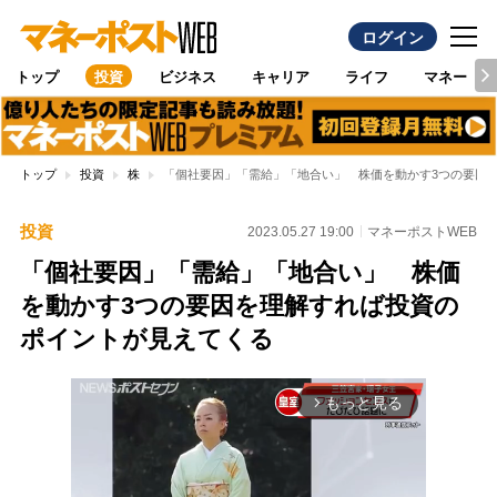
ログイン
トップ
投資
ビジネス
キャリア
ライフ
マネー
トップ
投資
株
「個社要因」「需給」「地合い」 株価を動かす3つの要因
投資
2023.05.27 19:00
マネーポストWEB
「個社要因」「需給」「地合い」 株価
を動かす3つの要因を理解すれば投資の
ポイントが見えてくる
もっと見る
arrow_forward_ios