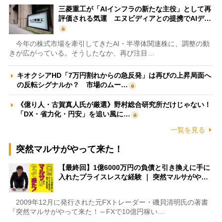
三菱重工が「AIインフラの新たな主役」として再
評価される気運 エヌビディアとの提携でAIデ…
今年の株式市場を牽引してきたAI・半導体関連株に、調整の動
きが広がっている。そうしたなか、再び注目…
キオクシアHD「7万円割れからの急反発」は再びの上昇局面へ
の反転シグナルか？ 市場のムー…
《億り人・古賀真人氏が厳選》野村総合研究所だけじゃない！
「DX・省力化・円安」を追い風に…
一覧を見る
突然マルサがやって来た！
【最終回】1億6000万円の負債と引き換えに手に
入れたプライスレスな経験 ｜ 突然マルサがや…
2009年12月に発行された元FXトレーダー・磯貝清明氏の著書
『突然マルサがやって来た！～FXで10億円稼い…