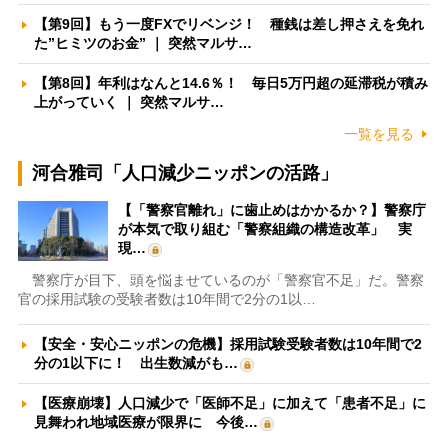
【第9回】もう一度FXでリベンジ！ 種銭は差し押さえを免れ
た”ヒミツのお金” ｜ 突然マルサ…
【第8回】年利はなんと14.6％！ 毎日5万円超の延滞税が積み
上がっていく ｜ 突然マルサ…
一覧を見る
河合雅司「人口減少ニッポンの活路」
【「警察官離れ」に歯止めはかかるか？】警察庁
が本気で取り組む「警察組織の構造改革」 実
現…
警察庁が目下、頭を悩ませているのが「警察官不足」だ。警察
官の採用試験の受験者数は10年間で2分の1以…
【安全・安心ニッポンの危機】採用試験受験者数は10年間で2
分の1以下に！ 出生数減がも…
【医療崩壊】人口減少で「医師不足」に加えて「患者不足」に
見舞われ地域医療が限界に 今後…