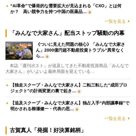
“AI革命”で爆発的な需要拡大が見込まれる「CXO」とは何
か？ 高い競争力を持つ中国の医薬品…
一覧を見る
「みんなで大家さん」配当ストップ騒動の内幕
《ついに見えた問題の核心》「みんなで大家さ
ん」2000億円超不動産投資トラブル“異常なく
ら…
本誌『週刊ポスト』が追及してきた不動産投資商品「みんなで
大家さん」がいよいよ最終局面を迎えている…
【独走スクープ・みんなで大家さん】二転三転した“成田プロ
ジェクト”の計画変更の裏で起き…
【追及スクープ・みんなで大家さん】独占入手“内部議事録”で
明かされる柳瀬健一・代表の思…
一覧を見る
古賀真人「発掘！好決算銘柄」