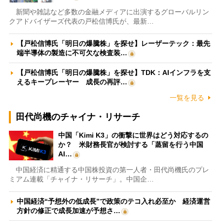
新聞や雑誌など多数の金融メディアに出演するグローバルリン
クアドバイザーズ代表の戸松信博氏が、最新…
【戸松信博氏「明日の爆騰株」を探せ】レーザーテック：最先
端半導体の製造に不可欠な検査装…
【戸松信博氏「明日の爆騰株」を探せ】TDK：AIインフラを支
えるキープレーヤー 成長の再評…
一覧を見る
田代尚機のチャイナ・リサーチ
中国「Kimi K3」の衝撃に世界はどう対応するの
か？ 米財務長官が検討する「蒸留を行う中国
AI…
中国経済に精通する中国株投資の第一人者・田代尚機氏のプレ
ミアム連載「チャイナ・リサーチ」。中国企…
中国経済“予想外の低成長”で政策のテコ入れ必至か 経済運営
方針の修正で成長加速が予想さ…