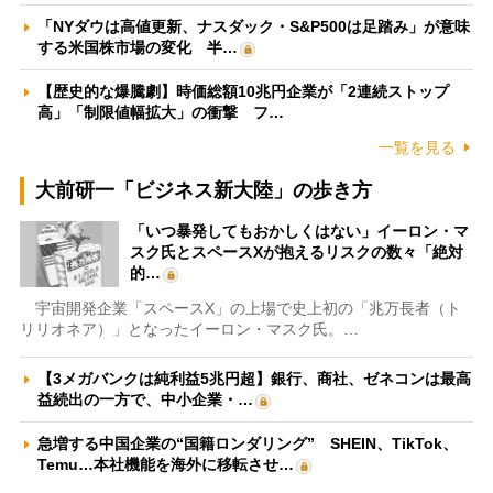
「NYダウは高値更新、ナスダック・S&P500は足踏み」が意味
する米国株市場の変化 半…
【歴史的な爆騰劇】時価総額10兆円企業が「2連続ストップ
高」「制限値幅拡大」の衝撃 フ…
一覧を見る
大前研一「ビジネス新大陸」の歩き方
「いつ暴発してもおかしくはない」イーロン・マ
スク氏とスペースXが抱えるリスクの数々「絶対
的…
宇宙開発企業「スペースX」の上場で史上初の「兆万長者（ト
リリオネア）」となったイーロン・マスク氏。…
【3メガバンクは純利益5兆円超】銀行、商社、ゼネコンは最高
益続出の一方で、中小企業・…
急増する中国企業の“国籍ロンダリング” SHEIN、TikTok、
Temu…本社機能を海外に移転させ…