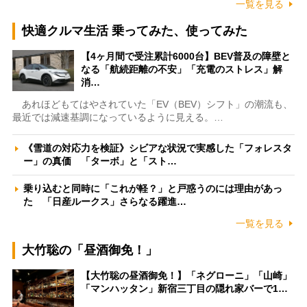
一覧を見る
快適クルマ生活 乗ってみた、使ってみた
【4ヶ月間で受注累計6000台】BEV普及の障壁と
なる「航続距離の不安」「充電のストレス」解
消…
あれほどもてはやされていた「EV（BEV）シフト」の潮流も、
最近では減速基調になっているように見える。…
《雪道の対応力を検証》シビアな状況で実感した「フォレスタ
ー」の真価 「ターボ」と「スト…
乗り込むと同時に「これが軽？」と戸惑うのには理由があっ
た 「日産ルークス」さらなる躍進…
一覧を見る
大竹聡の「昼酒御免！」
【大竹聡の昼酒御免！】「ネグローニ」「山崎」
「マンハッタン」新宿三丁目の隠れ家バーで1…