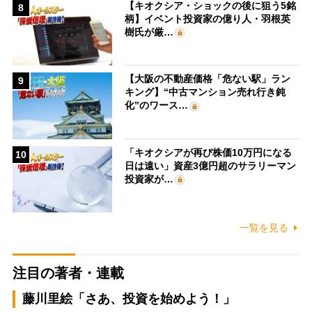
【キオクシア・ショックの後に狙う5銘
8
柄】イベント投資家の億り人・羽根英
樹氏が厳…
【大阪の不動産価格「危ない駅」ラン
9
キング】“中古マンション売れ行き鈍
化”のワース…
「キオクシアが再び株価10万円になる
10
日は遠い」資産3億円超のサラリーマン
投資家が…
一覧を見る
注目の著者・連載
藤川里絵「さあ、投資を始めよう！」