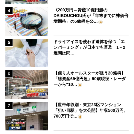
《200万円→資産10億円超の
4
DAIBOUCHOU氏が「年末までに株価倍
増期待」の5銘柄を公…
ドライアイスを使わず遺体を保つ「エ
5
ンバーミング」が日本でも普及 1～2
週間は問…
【億り人オールスターが狙う20銘柄】
6
「総資産69億円超」90歳現役トレーダ
ーから“10…
【世帯年収別・東京23区マンション
7
「狙い目駅」を大公開】年収500万円、
700万円で…