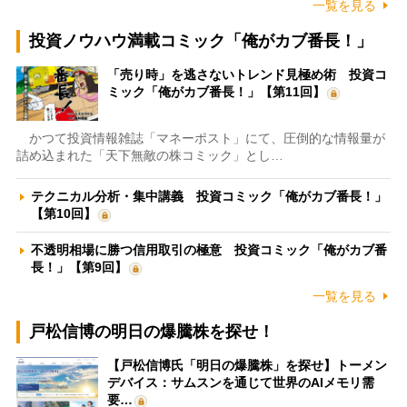
一覧を見る
投資ノウハウ満載コミック「俺がカブ番長！」
「売り時」を逃さないトレンド見極め術 投資コ
ミック「俺がカブ番長！」【第11回】
かつて投資情報雑誌「マネーポスト」にて、圧倒的な情報量が
詰め込まれた「天下無敵の株コミック」とし…
テクニカル分析・集中講義 投資コミック「俺がカブ番長！」
【第10回】
不透明相場に勝つ信用取引の極意 投資コミック「俺がカブ番
長！」【第9回】
一覧を見る
戸松信博の明日の爆騰株を探せ！
【戸松信博氏「明日の爆騰株」を探せ】トーメン
デバイス：サムスンを通じて世界のAIメモリ需
要…