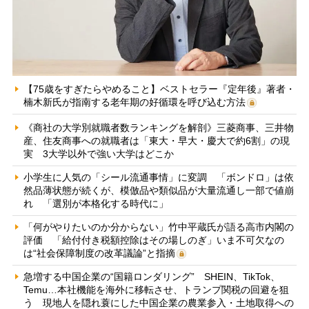
【75歳をすぎたらやめること】ベストセラー『定年後』著者・
楠木新氏が指南する老年期の好循環を呼び込む方法
《商社の大学別就職者数ランキングを解剖》三菱商事、三井物
産、住友商事への就職者は「東大・早大・慶大で約6割」の現
実 3大学以外で強い大学はどこか
小学生に人気の「シール流通事情」に変調 「ボンドロ」は依
然品薄状態が続くが、模倣品や類似品が大量流通し一部で値崩
れ 「選別が本格化する時代に」
「何がやりたいのか分からない」竹中平蔵氏が語る高市内閣の
評価 「給付付き税額控除はその場しのぎ」いま不可欠なの
は“社会保障制度の改革議論”と指摘
急増する中国企業の“国籍ロンダリング” SHEIN、TikTok、
Temu…本社機能を海外に移転させ、トランプ関税の回避を狙
う 現地人を隠れ蓑にした中国企業の農業参入・土地取得への