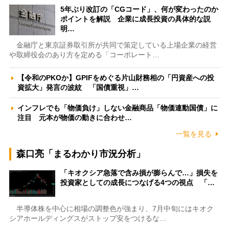
5年ぶり改訂の「CGコード」、何が変わったのか
ポイントを解説 企業に成長投資の具体的な説
明…
金融庁と東京証券取引所が共同で策定している上場企業の経営
や取締役会のあり方を定める「コーポレート…
【令和のPKOか】GPIFをめぐる片山財務相の「円資産への投
資拡大」発言の波紋 「国債重視」…
インフレでも「物価負け」しない金融商品「物価連動国債」に
注目 元本が物価の動きに合わせ…
一覧を見る
森口亮「まるわかり市況分析」
「キオクシア急落で含み損が膨らんで…」損失を
投資家としての成長につなげる4つの視点 「…
半導体株を中心に相場の調整色が強まり、7月中旬にはキオク
シアホールディングスがストップ安をつけるな…