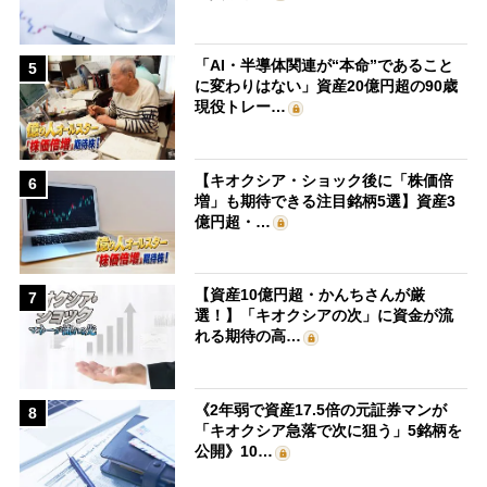
「AI・半導体関連が“本命”であること
5
に変わりはない」資産20億円超の90歳
現役トレー…
【キオクシア・ショック後に「株価倍
6
増」も期待できる注目銘柄5選】資産3
億円超・…
【資産10億円超・かんちさんが厳
7
選！】「キオクシアの次」に資金が流
れる期待の高…
《2年弱で資産17.5倍の元証券マンが
8
「キオクシア急落で次に狙う」5銘柄を
公開》10…