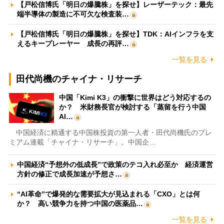
【戸松信博氏「明日の爆騰株」を探せ】レーザーテック：最先
端半導体の製造に不可欠な検査装…
【戸松信博氏「明日の爆騰株」を探せ】TDK：AIインフラを支
えるキープレーヤー 成長の再評…
一覧を見る
田代尚機のチャイナ・リサーチ
中国「Kimi K3」の衝撃に世界はどう対応するの
か？ 米財務長官が検討する「蒸留を行う中国
AI…
中国経済に精通する中国株投資の第一人者・田代尚機氏のプレ
ミアム連載「チャイナ・リサーチ」。中国企…
中国経済“予想外の低成長”で政策のテコ入れ必至か 経済運営
方針の修正で成長加速が予想さ…
“AI革命”で爆発的な需要拡大が見込まれる「CXO」とは何
か？ 高い競争力を持つ中国の医薬品…
一覧を見る