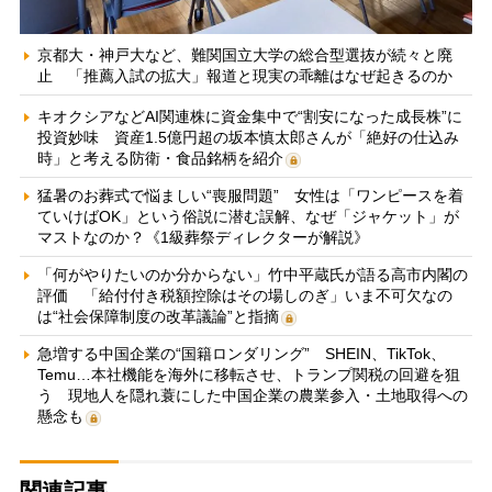
京都大・神戸大など、難関国立大学の総合型選抜が続々と廃
止 「推薦入試の拡大」報道と現実の乖離はなぜ起きるのか
キオクシアなどAI関連株に資金集中で“割安になった成長株”に
投資妙味 資産1.5億円超の坂本慎太郎さんが「絶好の仕込み
時」と考える防衛・食品銘柄を紹介
猛暑のお葬式で悩ましい“喪服問題” 女性は「ワンピースを着
ていけばOK」という俗説に潜む誤解、なぜ「ジャケット」が
マストなのか？《1級葬祭ディレクターが解説》
「何がやりたいのか分からない」竹中平蔵氏が語る高市内閣の
評価 「給付付き税額控除はその場しのぎ」いま不可欠なの
は“社会保障制度の改革議論”と指摘
急増する中国企業の“国籍ロンダリング” SHEIN、TikTok、
Temu…本社機能を海外に移転させ、トランプ関税の回避を狙
う 現地人を隠れ蓑にした中国企業の農業参入・土地取得への
懸念も
関連記事