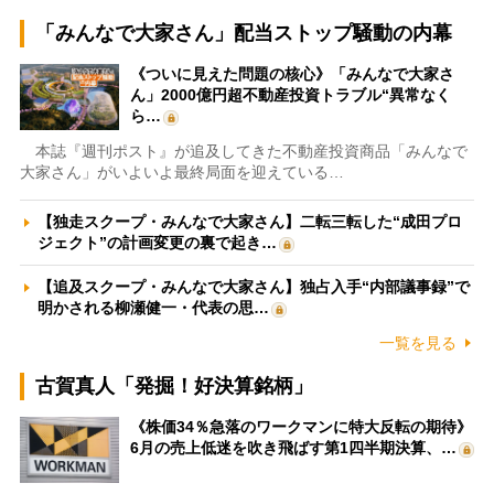
「みんなで大家さん」配当ストップ騒動の内幕
《ついに見えた問題の核心》「みんなで大家さ
ん」2000億円超不動産投資トラブル“異常なく
ら…
本誌『週刊ポスト』が追及してきた不動産投資商品「みんなで
大家さん」がいよいよ最終局面を迎えている…
【独走スクープ・みんなで大家さん】二転三転した“成田プロ
ジェクト”の計画変更の裏で起き…
【追及スクープ・みんなで大家さん】独占入手“内部議事録”で
明かされる柳瀬健一・代表の思…
一覧を見る
古賀真人「発掘！好決算銘柄」
《株価34％急落のワークマンに特大反転の期待》
6月の売上低迷を吹き飛ばす第1四半期決算、…