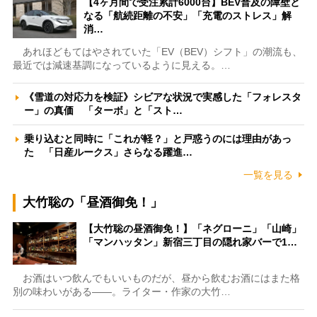
【4ヶ月間で受注累計6000台】BEV普及の障壁と
なる「航続距離の不安」「充電のストレス」解
消…
あれほどもてはやされていた「EV（BEV）シフト」の潮流も、
最近では減速基調になっているように見える。…
《雪道の対応力を検証》シビアな状況で実感した「フォレスタ
ー」の真価 「ターボ」と「スト…
乗り込むと同時に「これが軽？」と戸惑うのには理由があっ
た 「日産ルークス」さらなる躍進…
一覧を見る
大竹聡の「昼酒御免！」
【大竹聡の昼酒御免！】「ネグローニ」「山崎」
「マンハッタン」新宿三丁目の隠れ家バーで1…
お酒はいつ飲んでもいいものだが、昼から飲むお酒にはまた格
別の味わいがある――。ライター・作家の大竹…