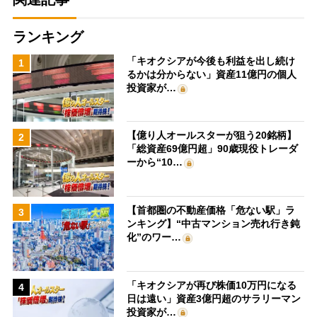
ランキング
「キオクシアが今後も利益を出し続け
1
るかは分からない」資産11億円の個人
投資家が…
【億り人オールスターが狙う20銘柄】
2
「総資産69億円超」90歳現役トレーダ
ーから“10…
【首都圏の不動産価格「危ない駅」ラ
3
ンキング】“中古マンション売れ行き鈍
化”のワー…
「キオクシアが再び株価10万円になる
4
日は遠い」資産3億円超のサラリーマン
投資家が…