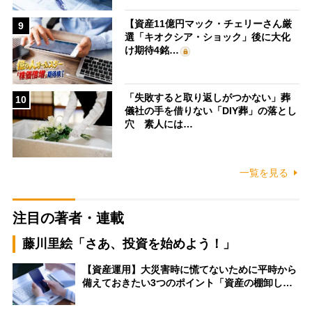
【資産11億円マック・チェリーさん厳
9
選「キオクシア・ショック」後に大化
け期待4銘…
「失敗すると取り返しがつかない」葬
10
儀社の手を借りない「DIY葬」の落とし
穴 素人には…
一覧を見る
注目の著者・連載
藤川里絵「さあ、投資を始めよう！」
【資産運用】大災害時に慌てないために平時から
備えておきたい3つのポイント「資産の棚卸し…