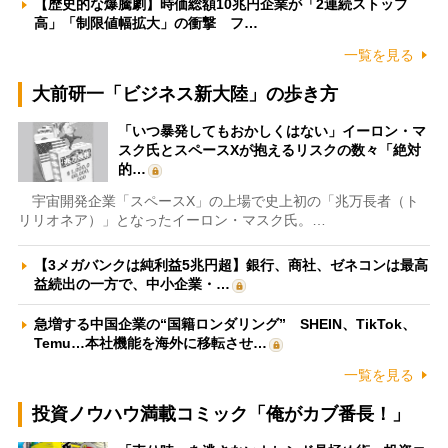
【歴史的な爆騰劇】時価総額10兆円企業が「2連続ストップ
高」「制限値幅拡大」の衝撃 フ…
一覧を見る
大前研一「ビジネス新大陸」の歩き方
「いつ暴発してもおかしくはない」イーロン・マ
スク氏とスペースXが抱えるリスクの数々「絶対
的…
宇宙開発企業「スペースX」の上場で史上初の「兆万長者（ト
リリオネア）」となったイーロン・マスク氏。…
【3メガバンクは純利益5兆円超】銀行、商社、ゼネコンは最高
益続出の一方で、中小企業・…
急増する中国企業の“国籍ロンダリング” SHEIN、TikTok、
Temu…本社機能を海外に移転させ…
一覧を見る
投資ノウハウ満載コミック「俺がカブ番長！」