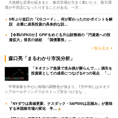
大規模な災害が起きると、株式市場が大きく動いたり、取引環
境が不安定になったりすることがある。一方…
5年ぶり改訂の「CGコード」、何が変わったのかポイントを解
説 企業に成長投資の具体的な説…
【令和のPKOか】GPIFをめぐる片山財務相の「円資産への投
資拡大」発言の波紋 「国債重視」…
一覧を見る
森口亮「まるわかり市況分析」
「キオクシア急落で含み損が膨らんで…」損失を
投資家としての成長につなげる4つの視点 「…
半導体株を中心に相場の調整色が強まり、7月中旬にはキオク
シアホールディングスがストップ安をつけるな…
「NYダウは高値更新、ナスダック・S&P500は足踏み」が意味
する米国株市場の変化 半…