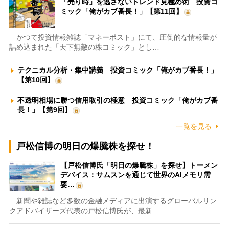
「売り時」を逃さないトレンド見極め術 投資コ
ミック「俺がカブ番長！」【第11回】
かつて投資情報雑誌「マネーポスト」にて、圧倒的な情報量が
詰め込まれた「天下無敵の株コミック」とし…
テクニカル分析・集中講義 投資コミック「俺がカブ番長！」
【第10回】
不透明相場に勝つ信用取引の極意 投資コミック「俺がカブ番
長！」【第9回】
一覧を見る
戸松信博の明日の爆騰株を探せ！
【戸松信博氏「明日の爆騰株」を探せ】トーメン
デバイス：サムスンを通じて世界のAIメモリ需
要…
新聞や雑誌など多数の金融メディアに出演するグローバルリン
クアドバイザーズ代表の戸松信博氏が、最新…