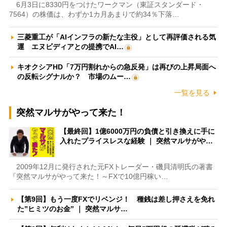
6月3日に8330円をつけたワークマン（東証スタンダード・
7564）の株価は、わずか1カ月あまりで約34％下落…
三菱重工が「AIインフラの新たな主役」として再評価される気
運 エヌビディアとの提携でAI…
キオクシアHD「7万円割れからの急反発」は再びの上昇局面へ
の反転シグナルか？ 市場のムー…
一覧を見る
突然マルサがやって来た！
【最終回】1億6000万円の負債と引き換えに手に
入れたプライスレスな経験 ｜ 突然マルサがや…
2009年12月に発行された元FXトレーダー・磯貝清明氏の著書
『突然マルサがやって来た！～FXで10億円稼い…
【第9回】もう一度FXでリベンジ！ 種銭は差し押さえを免れ
た”ヒミツのお金” ｜ 突然マルサ…