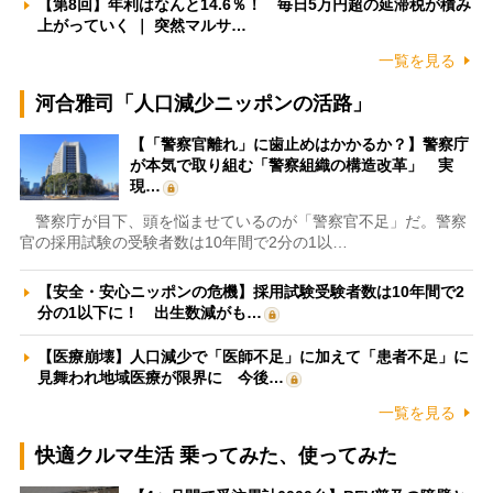
【第8回】年利はなんと14.6％！ 毎日5万円超の延滞税が積み
上がっていく ｜ 突然マルサ…
一覧を見る
河合雅司「人口減少ニッポンの活路」
【「警察官離れ」に歯止めはかかるか？】警察庁
が本気で取り組む「警察組織の構造改革」 実
現…
警察庁が目下、頭を悩ませているのが「警察官不足」だ。警察
官の採用試験の受験者数は10年間で2分の1以…
【安全・安心ニッポンの危機】採用試験受験者数は10年間で2
分の1以下に！ 出生数減がも…
【医療崩壊】人口減少で「医師不足」に加えて「患者不足」に
見舞われ地域医療が限界に 今後…
一覧を見る
快適クルマ生活 乗ってみた、使ってみた