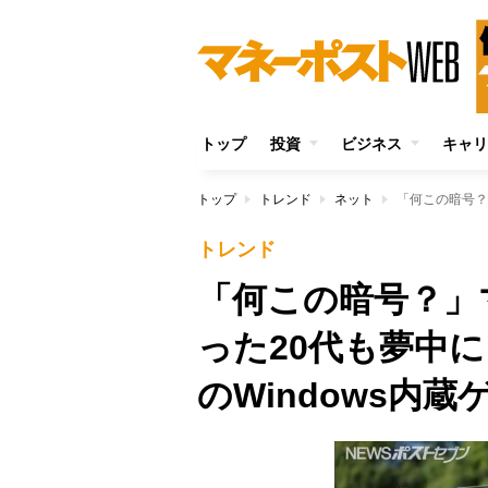
トップ
投資
ビジネス
キャリ
トップ
トレンド
ネット
トレンド
「何この暗号？」
った20代も夢中
のWindows内蔵