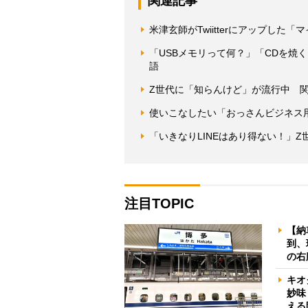
関連記事
米津玄師がTwiitterにアップした
「USBメモリって何？」「CDを焼
語
Z世代に「知らんけど」が流行中 
使いこなしたい「おっさんビジネス
「いきなりLINEはあり得ない！」
注目TOPIC
【納
到、
の右
キオ
妙味
える