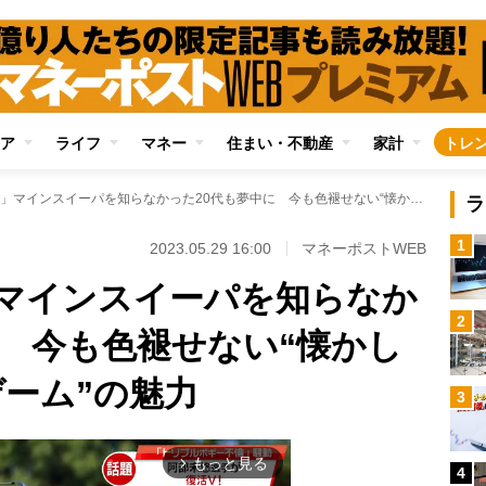
ア
ライフ
マネー
住まい・不動産
家計
トレ
「何この暗号？」マインスイーパを知らなかった20代も夢中に 今も色褪せない“懐かしのWindows内蔵ゲーム”の魅力
ラ
1
2023.05.29 16:00
マネーポストWEB
マインスイーパを知らなか
2
に 今も色褪せない“懐かし
ゲーム”の魅力
3
もっと見る
arrow_forward_ios
4