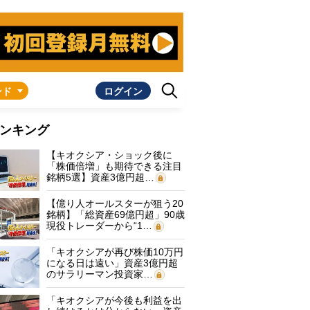
ンド
ログイン
ンキング
【キオクシア・ショック後に
「株価倍増」も期待できる注目
銘柄5選】資産3億円超…
【億り人オールスターが狙う20
銘柄】「総資産69億円超」90歳
現役トレーダーから“1…
「キオクシアが再び株価10万円
になる日は遠い」資産3億円超
のサラリーマン投資家…
「キオクシアが今後も利益を出