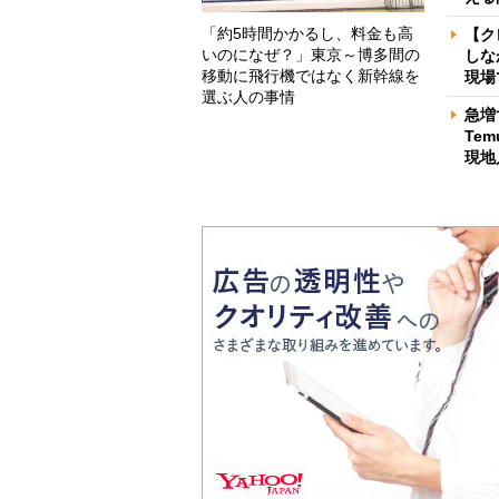
「約5時間かかるし、料金も高
【ク
いのになぜ？」東京～博多間の
しな
移動に飛行機ではなく新幹線を
現場
選ぶ人の事情
急増
Te
現地