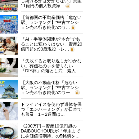
し続けるかは分からない」資産
11億円の個人投資家…
【首都圏の不動産価格「危ない
駅」ランキング】“中古マンシ
ョン売れ行き鈍化”のワ…
「AI・半導体関連が“本命”であ
ることに変わりはない」資産20
億円超の90歳現役トレ…
「失敗すると取り返しがつかな
い」葬儀社の手を借りない
「DIY葬」の落とし穴 素人
に…
【大阪の不動産価格「危ない
駅」ランキング】“中古マンシ
ョン売れ行き鈍化”のワー…
ドライアイスを使わず遺体を保
つ「エンバーミング」が日本で
も普及 1～2週間は…
《200万円→資産10億円超の
DAIBOUCHOU氏が「年末まで
に株価倍増期待」の5銘柄を…