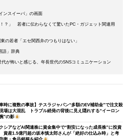
「マインスイーパ」の画面
く！？」 若者に伝わらなくて驚いたPC・ガジェット関連用
関東の若者「エセ関西弁のつもりはない」
用語」辞典
Z世代が怖いと感じる、年長世代のSNSコミュニケーション
車時に複数の事故】テスラジャパン“多額のEV補助金”で注文殺
現場は大混乱 トラブル続発の背後に見え隠れする“イーロン
腕”の影
クシアなどAI関連株に資金集中で“割安になった成長株”に投資
 資産1.5億円超の坂本慎太郎さんが「絶好の仕込み時」と考
防衛・食品銘柄を紹介