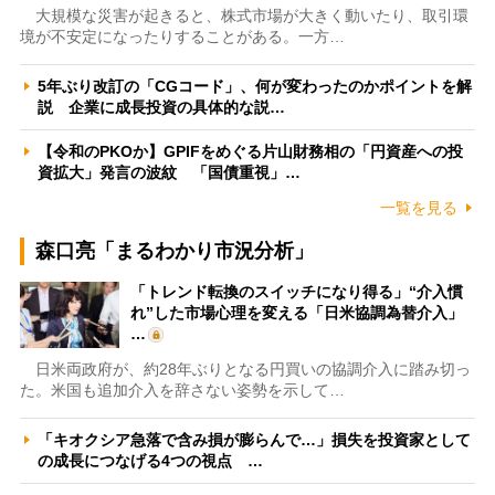
大規模な災害が起きると、株式市場が大きく動いたり、取引環
境が不安定になったりすることがある。一方…
5年ぶり改訂の「CGコード」、何が変わったのかポイントを解
説 企業に成長投資の具体的な説…
【令和のPKOか】GPIFをめぐる片山財務相の「円資産への投
資拡大」発言の波紋 「国債重視」…
一覧を見る
森口亮「まるわかり市況分析」
「トレンド転換のスイッチになり得る」“介入慣
れ”した市場心理を変える「日米協調為替介入」
…
日米両政府が、約28年ぶりとなる円買いの協調介入に踏み切っ
た。米国も追加介入を辞さない姿勢を示して…
「キオクシア急落で含み損が膨らんで…」損失を投資家として
の成長につなげる4つの視点 …