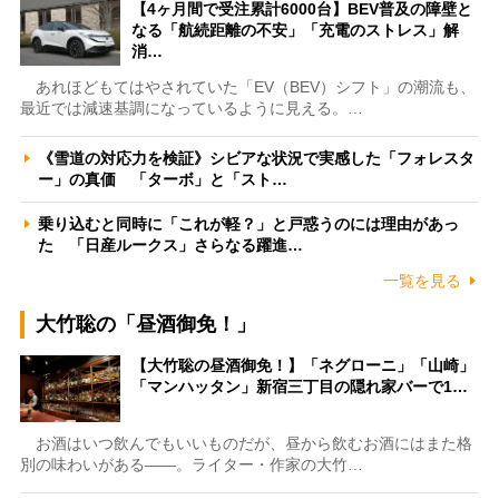
【4ヶ月間で受注累計6000台】BEV普及の障壁と
なる「航続距離の不安」「充電のストレス」解
消…
あれほどもてはやされていた「EV（BEV）シフト」の潮流も、
最近では減速基調になっているように見える。…
《雪道の対応力を検証》シビアな状況で実感した「フォレスタ
ー」の真価 「ターボ」と「スト…
乗り込むと同時に「これが軽？」と戸惑うのには理由があっ
た 「日産ルークス」さらなる躍進…
一覧を見る
大竹聡の「昼酒御免！」
【大竹聡の昼酒御免！】「ネグローニ」「山崎」
「マンハッタン」新宿三丁目の隠れ家バーで1…
お酒はいつ飲んでもいいものだが、昼から飲むお酒にはまた格
別の味わいがある――。ライター・作家の大竹…