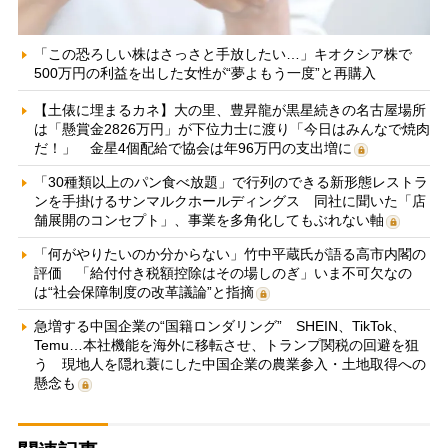
「この恐ろしい株はさっさと手放したい…」キオクシア株で
500万円の利益を出した女性が“夢よもう一度”と再購入
【土俵に埋まるカネ】大の里、豊昇龍が黒星続きの名古屋場所
は「懸賞金2826万円」が下位力士に渡り「今日はみんなで焼肉
だ！」 金星4個配給で協会は年96万円の支出増に
「30種類以上のパン食べ放題」で行列のできる新形態レストラ
ンを手掛けるサンマルクホールディングス 同社に聞いた「店
舗展開のコンセプト」、事業を多角化してもぶれない軸
「何がやりたいのか分からない」竹中平蔵氏が語る高市内閣の
評価 「給付付き税額控除はその場しのぎ」いま不可欠なの
は“社会保障制度の改革議論”と指摘
急増する中国企業の“国籍ロンダリング” SHEIN、TikTok、
Temu…本社機能を海外に移転させ、トランプ関税の回避を狙
う 現地人を隠れ蓑にした中国企業の農業参入・土地取得への
懸念も