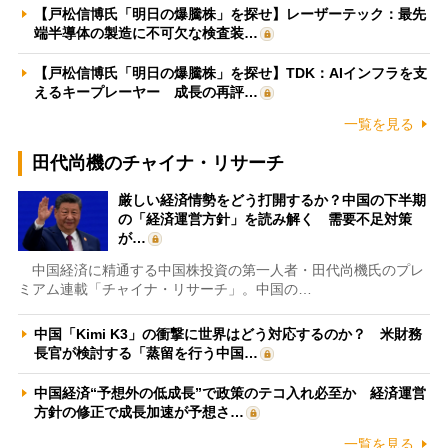
【戸松信博氏「明日の爆騰株」を探せ】レーザーテック：最先
端半導体の製造に不可欠な検査装…
【戸松信博氏「明日の爆騰株」を探せ】TDK：AIインフラを支
えるキープレーヤー 成長の再評…
一覧を見る
田代尚機のチャイナ・リサーチ
厳しい経済情勢をどう打開するか？中国の下半期
の「経済運営方針」を読み解く 需要不足対策
が…
中国経済に精通する中国株投資の第一人者・田代尚機氏のプレ
ミアム連載「チャイナ・リサーチ」。中国の…
中国「Kimi K3」の衝撃に世界はどう対応するのか？ 米財務
長官が検討する「蒸留を行う中国…
中国経済“予想外の低成長”で政策のテコ入れ必至か 経済運営
方針の修正で成長加速が予想さ…
一覧を見る