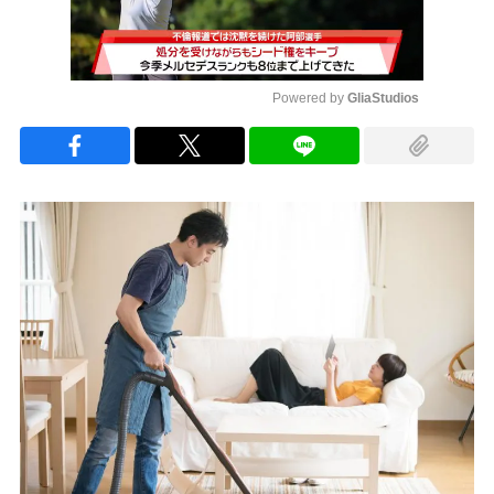
Powered by 
GliaStudios
Mute