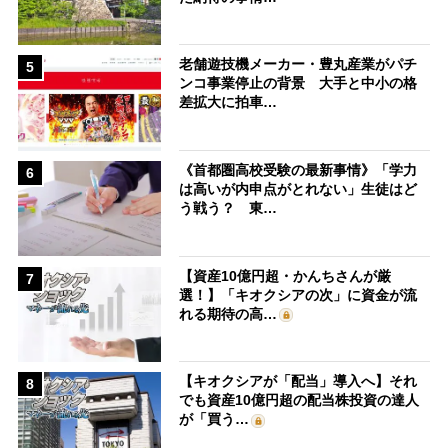
老舗遊技機メーカー・豊丸産業がパチ
5
ンコ事業停止の背景 大手と中小の格
差拡大に拍車…
《首都圏高校受験の最新事情》「学力
6
は高いが内申点がとれない」生徒はど
う戦う？ 東…
【資産10億円超・かんちさんが厳
7
選！】「キオクシアの次」に資金が流
れる期待の高…
【キオクシアが「配当」導入へ】それ
8
でも資産10億円超の配当株投資の達人
が「買う…