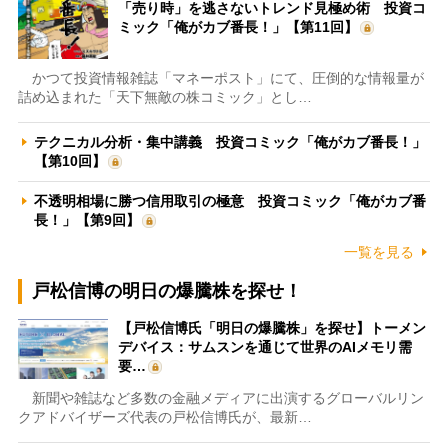
「売り時」を逃さないトレンド見極め術 投資コ
ミック「俺がカブ番長！」【第11回】
かつて投資情報雑誌「マネーポスト」にて、圧倒的な情報量が
詰め込まれた「天下無敵の株コミック」とし…
テクニカル分析・集中講義 投資コミック「俺がカブ番長！」
【第10回】
不透明相場に勝つ信用取引の極意 投資コミック「俺がカブ番
長！」【第9回】
一覧を見る
戸松信博の明日の爆騰株を探せ！
【戸松信博氏「明日の爆騰株」を探せ】トーメン
デバイス：サムスンを通じて世界のAIメモリ需
要…
新聞や雑誌など多数の金融メディアに出演するグローバルリン
クアドバイザーズ代表の戸松信博氏が、最新…