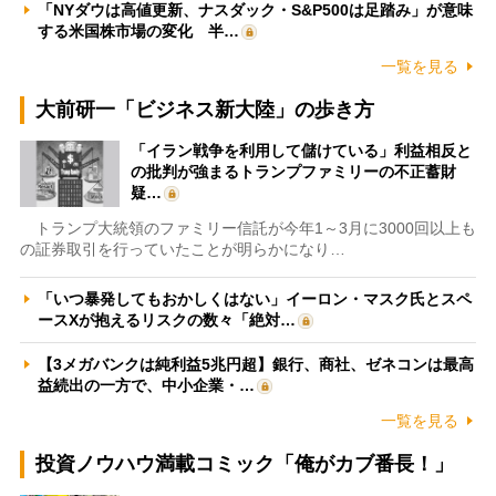
「NYダウは高値更新、ナスダック・S&P500は足踏み」が意味
する米国株市場の変化 半…
一覧を見る
大前研一「ビジネス新大陸」の歩き方
「イラン戦争を利用して儲けている」利益相反と
の批判が強まるトランプファミリーの不正蓄財
疑…
トランプ大統領のファミリー信託が今年1～3月に3000回以上も
の証券取引を行っていたことが明らかになり…
「いつ暴発してもおかしくはない」イーロン・マスク氏とスペ
ースXが抱えるリスクの数々「絶対…
【3メガバンクは純利益5兆円超】銀行、商社、ゼネコンは最高
益続出の一方で、中小企業・…
一覧を見る
投資ノウハウ満載コミック「俺がカブ番長！」