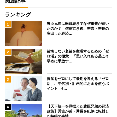
関連記事
ランキング
豊臣兄弟は転戦続きでなぜ軍費が続い
1
たのか？ 信長亡き後、秀吉・秀長の
突出した経済…
後悔しない老後を実現するための「ゼ
2
ロ活」の極意 「思い入れある品こそ
早めに手放す…
資産をゼロにして最期を迎える「ゼロ
3
活」、年代別・計画的にお金を使うポ
イント 6…
【天下統一を見据えた豊臣兄弟の経済
4
政策】秀吉が弟・秀長を紀伊に転封し
た納得の事情…