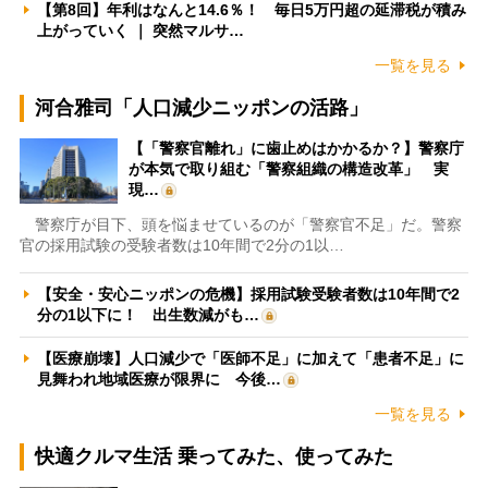
【第8回】年利はなんと14.6％！ 毎日5万円超の延滞税が積み
上がっていく ｜ 突然マルサ…
一覧を見る
河合雅司「人口減少ニッポンの活路」
【「警察官離れ」に歯止めはかかるか？】警察庁
が本気で取り組む「警察組織の構造改革」 実
現…
警察庁が目下、頭を悩ませているのが「警察官不足」だ。警察
官の採用試験の受験者数は10年間で2分の1以…
【安全・安心ニッポンの危機】採用試験受験者数は10年間で2
分の1以下に！ 出生数減がも…
【医療崩壊】人口減少で「医師不足」に加えて「患者不足」に
見舞われ地域医療が限界に 今後…
一覧を見る
快適クルマ生活 乗ってみた、使ってみた