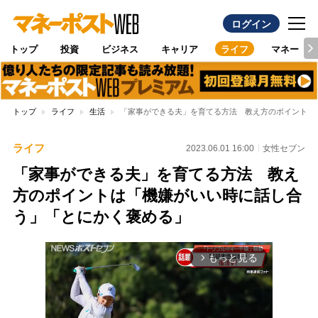
ログイン
トップ
投資
ビジネス
キャリア
ライフ
マネー
トップ
ライフ
生活
「家事ができる夫」を育てる方法 教え方のポイントは
ライフ
2023.06.01 16:00
女性セブン
「家事ができる夫」を育てる方法 教え
方のポイントは「機嫌がいい時に話し合
う」「とにかく褒める」
もっと見る
arrow_forward_ios