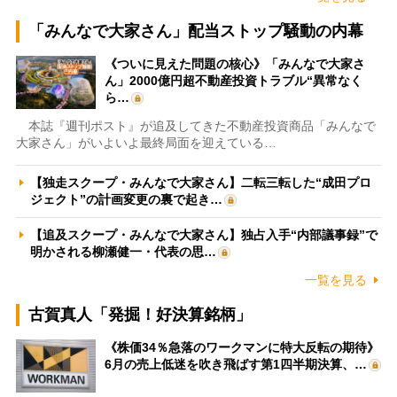
「みんなで大家さん」配当ストップ騒動の内幕
《ついに見えた問題の核心》「みんなで大家さ
ん」2000億円超不動産投資トラブル“異常なく
ら…
本誌『週刊ポスト』が追及してきた不動産投資商品「みんなで
大家さん」がいよいよ最終局面を迎えている…
【独走スクープ・みんなで大家さん】二転三転した“成田プロ
ジェクト”の計画変更の裏で起き…
【追及スクープ・みんなで大家さん】独占入手“内部議事録”で
明かされる柳瀬健一・代表の思…
一覧を見る
古賀真人「発掘！好決算銘柄」
《株価34％急落のワークマンに特大反転の期待》
6月の売上低迷を吹き飛ばす第1四半期決算、…