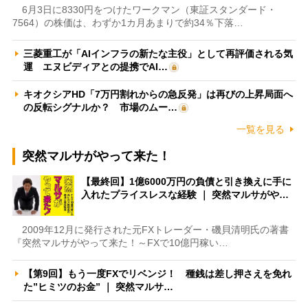
6月3日に8330円をつけたワークマン（東証スタンダード・
7564）の株価は、わずか1カ月あまりで約34％下落…
三菱重工が「AIインフラの新たな主役」として再評価される気
運 エヌビディアとの提携でAI…
キオクシアHD「7万円割れからの急反発」は再びの上昇局面へ
の反転シグナルか？ 市場のムー…
一覧を見る
突然マルサがやって来た！
【最終回】1億6000万円の負債と引き換えに手に
入れたプライスレスな経験 ｜ 突然マルサがや…
2009年12月に発行された元FXトレーダー・磯貝清明氏の著書
『突然マルサがやって来た！～FXで10億円稼い…
【第9回】もう一度FXでリベンジ！ 種銭は差し押さえを免れ
た”ヒミツのお金” ｜ 突然マルサ…