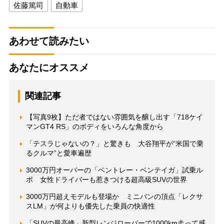
佐藤篤司
自動車
あわせて読みたい
あなたにオススメ
関連記事
【写真9枚】ただ者ではない雰囲気を醸し出す「718ケイ
マンGT4 RS」のボディをいろんな角度から
「テスラじゃないの？」と驚きも 大谷翔平が“米国で乗
るクルマ”と愛車遍歴
3000万円オーバーの「ベントレー・ベンテイガ」試乗ル
ポ 女性ドライバーも惹きつける超高級SUVの世界
3000万円超えモデルも登場か ミニバンの頂点「レクサ
スLM」が何よりも優先した乗員の快適性
「SUVの最高峰」新型レンジローバーで1000km走って感