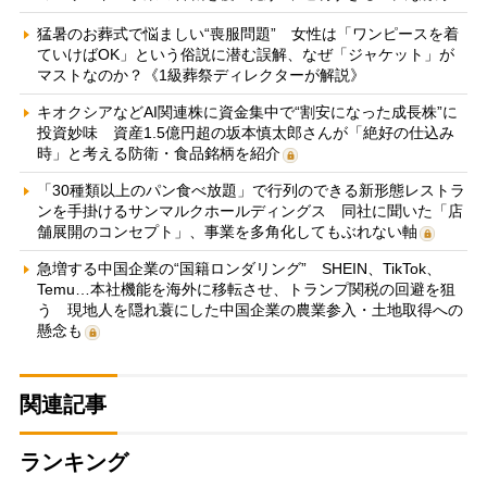
猛暑のお葬式で悩ましい“喪服問題” 女性は「ワンピースを着
ていけばOK」という俗説に潜む誤解、なぜ「ジャケット」が
マストなのか？《1級葬祭ディレクターが解説》
キオクシアなどAI関連株に資金集中で“割安になった成長株”に
投資妙味 資産1.5億円超の坂本慎太郎さんが「絶好の仕込み
時」と考える防衛・食品銘柄を紹介
「30種類以上のパン食べ放題」で行列のできる新形態レストラ
ンを手掛けるサンマルクホールディングス 同社に聞いた「店
舗展開のコンセプト」、事業を多角化してもぶれない軸
急増する中国企業の“国籍ロンダリング” SHEIN、TikTok、
Temu…本社機能を海外に移転させ、トランプ関税の回避を狙
う 現地人を隠れ蓑にした中国企業の農業参入・土地取得への
懸念も
関連記事
ランキング