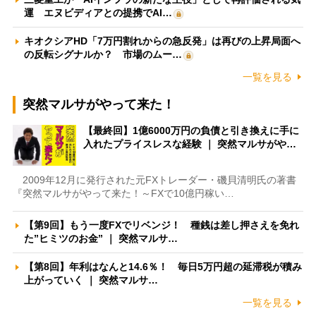
運 エヌビディアとの提携でAI…
キオクシアHD「7万円割れからの急反発」は再びの上昇局面へ
の反転シグナルか？ 市場のムー…
一覧を見る
突然マルサがやって来た！
【最終回】1億6000万円の負債と引き換えに手に
入れたプライスレスな経験 ｜ 突然マルサがや…
2009年12月に発行された元FXトレーダー・磯貝清明氏の著書
『突然マルサがやって来た！～FXで10億円稼い…
【第9回】もう一度FXでリベンジ！ 種銭は差し押さえを免れ
た”ヒミツのお金” ｜ 突然マルサ…
【第8回】年利はなんと14.6％！ 毎日5万円超の延滞税が積み
上がっていく ｜ 突然マルサ…
一覧を見る