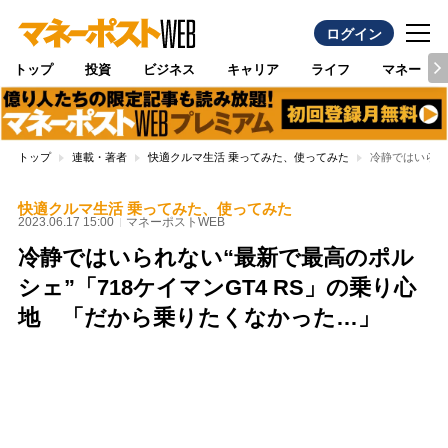
ログイン
トップ
投資
ビジネス
キャリア
ライフ
マネー
トップ
連載・著者
快適クルマ生活 乗ってみた、使ってみた
冷静ではいられ
快適クルマ生活 乗ってみた、使ってみた
2023.06.17 15:00
マネーポストWEB
冷静ではいられない“最新で最高のポル
シェ”「718ケイマンGT4 RS」の乗り心
地 「だから乗りたくなかった…」
Loaded
:
97.10%
/
Unmute