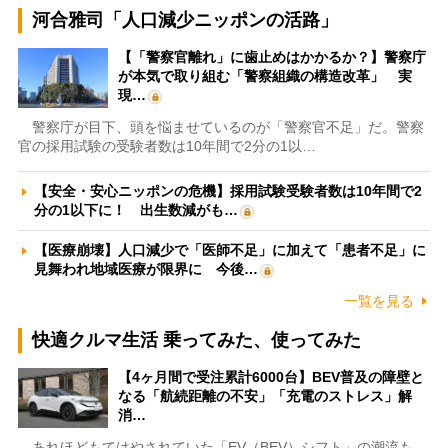
河合雅司「人口減少ニッポンの活路」
【「警察官離れ」に歯止めはかかるか？】警察庁
が本気で取り組む「警察組織の構造改革」 実
現…
警察庁が目下、頭を悩ませているのが「警察官不足」だ。警察
官の採用試験の受験者数は10年間で2分の1以…
【安全・安心ニッポンの危機】採用試験受験者数は10年間で2
分の1以下に！ 出生数減がも…
【医療崩壊】人口減少で「医師不足」に加えて「患者不足」に
見舞われ地域医療が限界に 今後…
一覧を見る
快適クルマ生活 乗ってみた、使ってみた
【4ヶ月間で受注累計6000台】BEV普及の障壁と
なる「航続距離の不安」「充電のストレス」解
消…
あれほどもてはやされていた「EV（BEV）シフト」の潮流も、