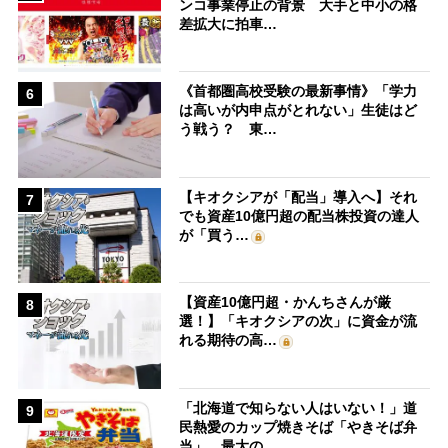
ンコ事業停止の背景 大手と中小の格
差拡大に拍車…
《首都圏高校受験の最新事情》「学力
6
は高いが内申点がとれない」生徒はど
う戦う？ 東…
【キオクシアが「配当」導入へ】それ
7
でも資産10億円超の配当株投資の達人
が「買う…
【資産10億円超・かんちさんが厳
8
選！】「キオクシアの次」に資金が流
れる期待の高…
「北海道で知らない人はいない！」道
9
民熱愛のカップ焼きそば「やきそば弁
当」、最大の…