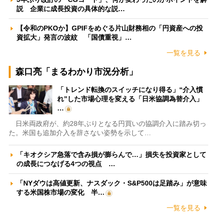
説 企業に成長投資の具体的な説…
【令和のPKOか】GPIFをめぐる片山財務相の「円資産への投
資拡大」発言の波紋 「国債重視」…
一覧を見る
森口亮「まるわかり市況分析」
「トレンド転換のスイッチになり得る」“介入慣
れ”した市場心理を変える「日米協調為替介入」
…
日米両政府が、約28年ぶりとなる円買いの協調介入に踏み切っ
た。米国も追加介入を辞さない姿勢を示して…
「キオクシア急落で含み損が膨らんで…」損失を投資家として
の成長につなげる4つの視点 …
「NYダウは高値更新、ナスダック・S&P500は足踏み」が意味
する米国株市場の変化 半…
一覧を見る