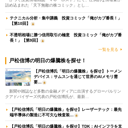
詰め込まれた「天下無敵の株コミック」とし…
テクニカル分析・集中講義 投資コミック「俺がカブ番長！」
【第10回】
不透明相場に勝つ信用取引の極意 投資コミック「俺がカブ番
長！」【第9回】
一覧を見る
戸松信博の明日の爆騰株を探せ！
【戸松信博氏「明日の爆騰株」を探せ】トーメン
デバイス：サムスンを通じて世界のAIメモリ需
要…
新聞や雑誌など多数の金融メディアに出演するグローバルリン
クアドバイザーズ代表の戸松信博氏が、最新…
【戸松信博氏「明日の爆騰株」を探せ】レーザーテック：最先
端半導体の製造に不可欠な検査装…
【戸松信博氏「明日の爆騰株」を探せ】TDK：AIインフラを支