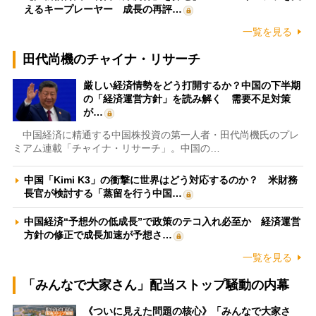
えるキープレーヤー 成長の再評…
一覧を見る
田代尚機のチャイナ・リサーチ
厳しい経済情勢をどう打開するか？中国の下半期
の「経済運営方針」を読み解く 需要不足対策
が…
中国経済に精通する中国株投資の第一人者・田代尚機氏のプレ
ミアム連載「チャイナ・リサーチ」。中国の…
中国「Kimi K3」の衝撃に世界はどう対応するのか？ 米財務
長官が検討する「蒸留を行う中国…
中国経済“予想外の低成長”で政策のテコ入れ必至か 経済運営
方針の修正で成長加速が予想さ…
一覧を見る
「みんなで大家さん」配当ストップ騒動の内幕
《ついに見えた問題の核心》「みんなで大家さ