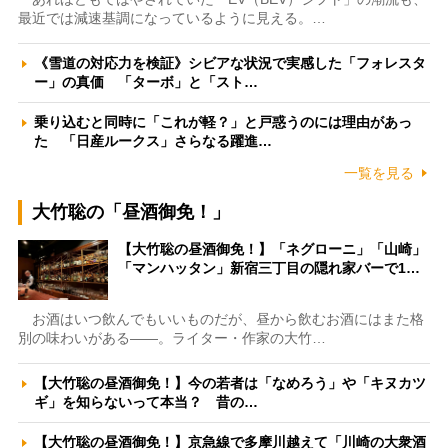
最近では減速基調になっているように見える。…
《雪道の対応力を検証》シビアな状況で実感した「フォレスタ
ー」の真価 「ターボ」と「スト…
乗り込むと同時に「これが軽？」と戸惑うのには理由があっ
た 「日産ルークス」さらなる躍進…
一覧を見る
大竹聡の「昼酒御免！」
【大竹聡の昼酒御免！】「ネグローニ」「山崎」
「マンハッタン」新宿三丁目の隠れ家バーで1…
お酒はいつ飲んでもいいものだが、昼から飲むお酒にはまた格
別の味わいがある――。ライター・作家の大竹…
【大竹聡の昼酒御免！】今の若者は「なめろう」や「キヌカツ
ギ」を知らないって本当？ 昔の…
【大竹聡の昼酒御免！】京急線で多摩川越えて「川崎の大衆酒