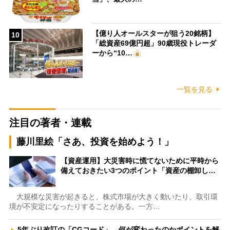
【億り人オールスターが狙う20銘柄】
10
「総資産69億円超」90歳現役トレーダ
ーから“10…
一覧を見る
注目の著者・連載
藤川里絵「さあ、投資を始めよう！」
【資産運用】大災害時に慌てないために平時から
備えておきたい3つのポイント「資産の棚卸し…
大規模な災害が起きると、株式市場が大きく動いたり、取引環
境が不安定になったりすることがある。一方…
5年ぶり改訂の「CGコード」、何が変わったのかポイントを解