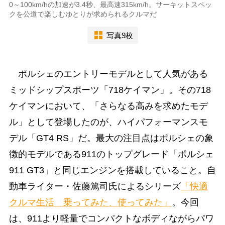
0～100km/hの加速が3.4秒、最高速315km/h。サーキットスペッ
クを公道で楽しむゆとりが求められるクルマだ
写真9枚
ポルシェのエントリーモデルとして人気がある
ミッドシップスポーツ「718ケイマン」。その718
ケイマンにおいて、「さらなる高みを求めたモデ
ル」として登場したのが、ハイパフォーマンスモ
デル「GT4 RS」だ。最大の注目点はポルシェの象
徴的モデルである911のトップグレード「ポルシェ
911 GT3」と同じエンジンを搭載していること。自
動車ライター・佐藤篤司氏によるシリーズ
「快適
クルマ生活 乗ってみた、使ってみた」
。今回
は、911より軽量でコンパクトなボディながらパワ