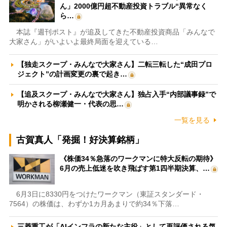
ん」2000億円超不動産投資トラブル“異常なく
ら…
本誌『週刊ポスト』が追及してきた不動産投資商品「みんなで
大家さん」がいよいよ最終局面を迎えている…
【独走スクープ・みんなで大家さん】二転三転した“成田プロ
ジェクト”の計画変更の裏で起き…
【追及スクープ・みんなで大家さん】独占入手“内部議事録”で
明かされる柳瀬健一・代表の思…
一覧を見る
古賀真人「発掘！好決算銘柄」
《株価34％急落のワークマンに特大反転の期待》
6月の売上低迷を吹き飛ばす第1四半期決算、…
6月3日に8330円をつけたワークマン（東証スタンダード・
7564）の株価は、わずか1カ月あまりで約34％下落…
三菱重工が「AIインフラの新たな主役」として再評価される気