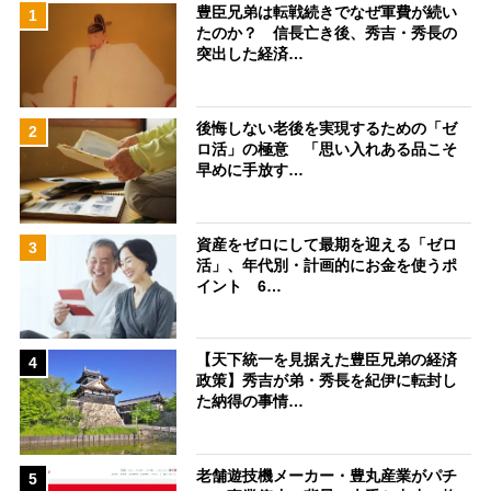
豊臣兄弟は転戦続きでなぜ軍費が続い
1
たのか？ 信長亡き後、秀吉・秀長の
突出した経済…
後悔しない老後を実現するための「ゼ
2
ロ活」の極意 「思い入れある品こそ
早めに手放す…
資産をゼロにして最期を迎える「ゼロ
3
活」、年代別・計画的にお金を使うポ
イント 6…
【天下統一を見据えた豊臣兄弟の経済
4
政策】秀吉が弟・秀長を紀伊に転封し
た納得の事情…
老舗遊技機メーカー・豊丸産業がパチ
5