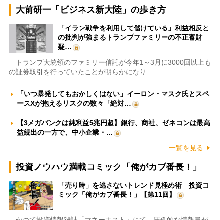
大前研一「ビジネス新大陸」の歩き方
「イラン戦争を利用して儲けている」利益相反と
の批判が強まるトランプファミリーの不正蓄財
疑…
トランプ大統領のファミリー信託が今年1～3月に3000回以上も
の証券取引を行っていたことが明らかになり…
「いつ暴発してもおかしくはない」イーロン・マスク氏とスペ
ースXが抱えるリスクの数々「絶対…
【3メガバンクは純利益5兆円超】銀行、商社、ゼネコンは最高
益続出の一方で、中小企業・…
一覧を見る
投資ノウハウ満載コミック「俺がカブ番長！」
「売り時」を逃さないトレンド見極め術 投資コ
ミック「俺がカブ番長！」【第11回】
かつて投資情報雑誌「マネーポスト」にて、圧倒的な情報量が