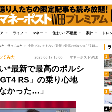
ア
ライフ
マネー
住まい・不動産
家計
トレ
みた、使ってみた
冷静ではいられない“最新で最高のポルシェ”「718ケイマンGT4 RS」の乗り心地 「だから乗りたくなかった…」
ラ
1
ってみた
2023.06.17 15:00
マネーポストWEB
い“最新で最高のポルシ
2
ンGT4 RS」の乗り心地
なかった…」
3
4