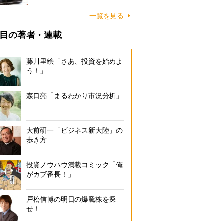
一覧を見る
目の著者・連載
藤川里絵「さあ、投資を始めよ
う！」
森口亮「まるわかり市況分析」
大前研一「ビジネス新大陸」の
歩き方
投資ノウハウ満載コミック「俺
がカブ番長！」
戸松信博の明日の爆騰株を探
せ！