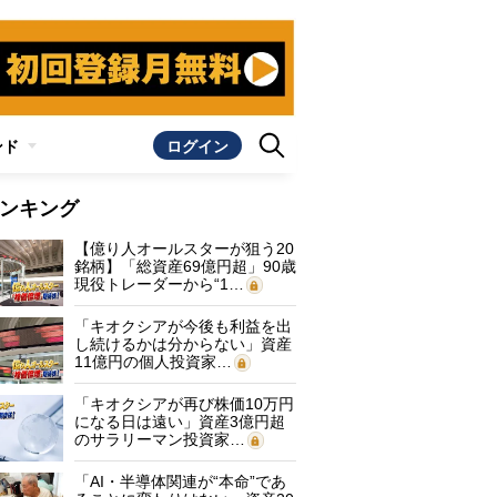
ンド
ログイン
ンキング
【億り人オールスターが狙う20
銘柄】「総資産69億円超」90歳
現役トレーダーから“1…
「キオクシアが今後も利益を出
し続けるかは分からない」資産
11億円の個人投資家…
「キオクシアが再び株価10万円
になる日は遠い」資産3億円超
のサラリーマン投資家…
「AI・半導体関連が“本命”であ