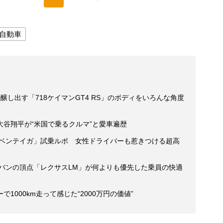
自動車
し出す「718ケイマンGT4 RS」のボディをいろんな角度
谷翔平が“米国で乗るクルマ”と愛車遍歴
・ベンテイガ」試乗ルポ 女性ドライバーも惹きつける超高
ニバンの頂点「レクサスLM」が何よりも優先した乗員の快適
1000km走って感じた“2000万円の価値”