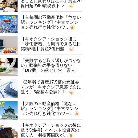
ることに変わりはない」資産20
億円超の90歳現役トレ…
【首都圏の不動産価格「危ない
駅」ランキング】“中古マンシ
ョン売れ行き鈍化”のワ…
【キオクシア・ショック後に
「株価倍増」も期待できる注目
銘柄5選】資産3億円超…
「失敗すると取り返しがつかな
い」葬儀社の手を借りない
「DIY葬」の落とし穴 素人
に…
《2年弱で資産17.5倍の元証券
マンが「キオクシア急落で次に
狙う」5銘柄を公開》1…
【大阪の不動産価格「危ない
駅」ランキング】“中古マンシ
ョン売れ行き鈍化”のワー…
【キオクシア・ショックの後に
狙う5銘柄】イベント投資家の
億り人・羽根英樹氏が…