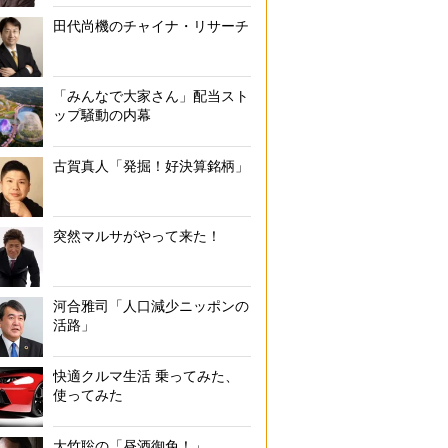
田代尚機のチャイナ・リサーチ
「みんなで大家さん」配当スト
ップ騒動の内幕
古賀真人「発掘！好決算銘柄」
突然マルサがやって来た！
河合雅司「人口減少ニッポンの
活路」
快適クルマ生活 乗ってみた、
使ってみた
大竹聡の「昼酒御免！」