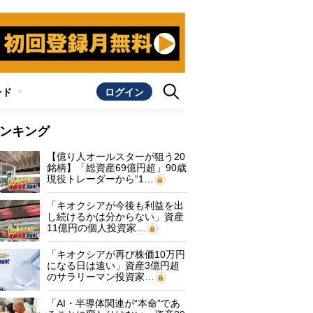
ンド
ログイン
ンキング
【億り人オールスターが狙う20
銘柄】「総資産69億円超」90歳
現役トレーダーから“1…
「キオクシアが今後も利益を出
し続けるかは分からない」資産
11億円の個人投資家…
「キオクシアが再び株価10万円
になる日は遠い」資産3億円超
のサラリーマン投資家…
「AI・半導体関連が“本命”であ