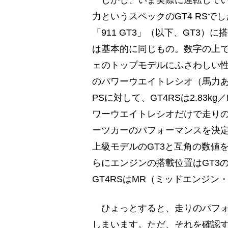
しかし、いま実際に運転してい
力というスペックのGT4 RS
「911 GT3」（以下、GT3）
は基本的に同じもの。数字の上で
ェのトップモデルにふさわしい性
のパワーウエイトレシオ（馬力あた
PSに対して、GT4RSは2.83
ワーウエイトレシオだけで走り
ーツカーのパフォーマンスを決
上級モデルのGT3と互角の数値
らにエンジンの搭載位置はGT3
GT4RSはMR（ミッドエンジン
ひょっとすると、走りのパフォ
しまいます。ただ、それを確認