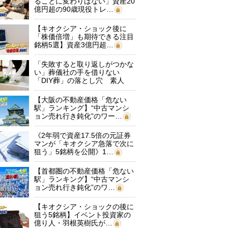
ることに変わりはない」資産20
億円超の90歳現役トレ…
【キオクシア・ショック後に
「株価倍増」も期待できる注目
銘柄5選】資産3億円超…
「失敗すると取り返しがつかな
い」葬儀社の手を借りない
「DIY葬」の落とし穴 素人
に…
【大阪の不動産価格「危ない
駅」ランキング】“中古マンシ
ョン売れ行き鈍化”のワー…
《2年弱で資産17.5倍の元証券
マンが「キオクシア急落で次に
狙う」5銘柄を公開》1…
【首都圏の不動産価格「危ない
駅」ランキング】“中古マンシ
ョン売れ行き鈍化”のワ…
【キオクシア・ショックの後に
狙う5銘柄】イベント投資家の
億り人・羽根英樹氏が…