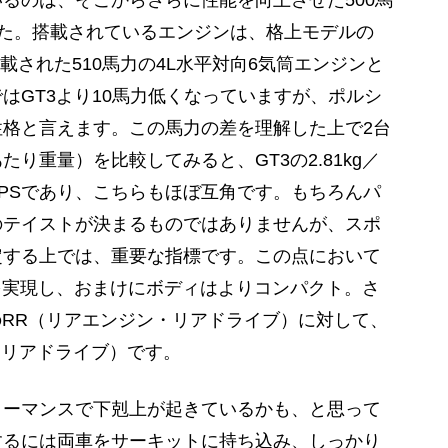
るのは、そこからさらに性能を向上させた500馬
でした。搭載されているエンジンは、格上モデルの
に搭載された510馬力の4L水平対向6気筒エンジンと
はGT3より10馬力低くなっていますが、ポルシ
格と言えます。この馬力の差を理解した上で2台
り重量）を比較してみると、GT3の2.81kg／
kg／PSであり、こちらもほぼ互角です。もちろんパ
のテイストが決まるものではありませんが、スポ
定する上では、重要な指標です。この点において
を実現し、おまけにボディはよりコンパクト。さ
のRR（リアエンジン・リアドライブ）に対して、
・リアドライブ）です。
ーマンスで下剋上が起きているかも、と思って
するには両車をサーキットに持ち込み、しっかり