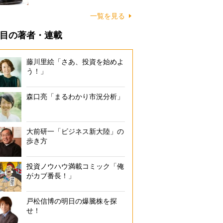
一覧を見る
目の著者・連載
藤川里絵「さあ、投資を始めよ
う！」
森口亮「まるわかり市況分析」
大前研一「ビジネス新大陸」の
歩き方
投資ノウハウ満載コミック「俺
がカブ番長！」
戸松信博の明日の爆騰株を探
せ！