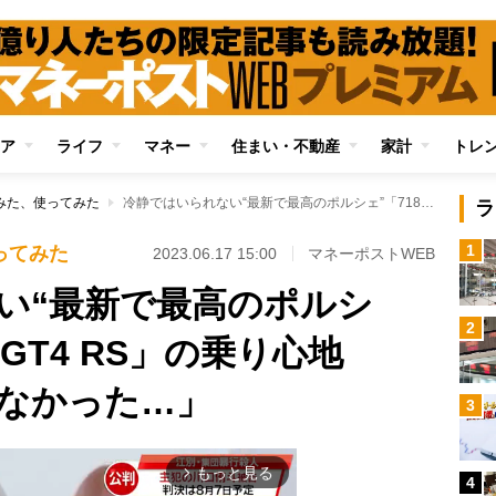
ア
ライフ
マネー
住まい・不動産
家計
トレ
みた、使ってみた
冷静ではいられない“最新で最高のポルシェ”「718ケイマンGT4 RS」の乗り心地 「だから乗りたくなかった…」
ラ
1
ってみた
2023.06.17 15:00
マネーポストWEB
い“最新で最高のポルシ
2
ンGT4 RS」の乗り心地
なかった…」
3
もっと見る
arrow_forward_ios
4