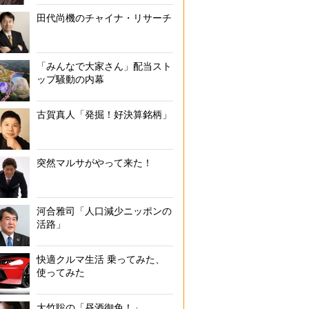
田代尚機のチャイナ・リサーチ
「みんなで大家さん」配当スト
ップ騒動の内幕
古賀真人「発掘！好決算銘柄」
突然マルサがやって来た！
河合雅司「人口減少ニッポンの
活路」
快適クルマ生活 乗ってみた、
使ってみた
大竹聡の「昼酒御免！」