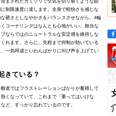
ぎ澄まされたカミソリで空気を切り裂くような鋭
間に制限速度に達します。全身で軽快さを感じな
な硬さとしなやかさをバランスさせながら、4輪
いくコーナリングはなんとも心地がいい。相当な
ップならではのニュートラルな安定感を維持しな
てくれます。さらに、先程まで抑制が効いている
は、一気呵成といわんばかりに叫び声を上げてい
起きている？
般道ではフラストレーションばかりが蓄積して
と熱くなっていて、これまで「乗ってはいけな
となど、すっかり忘れているのです。