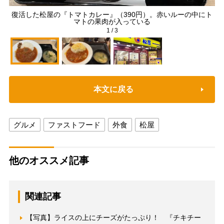
復活した松屋の『トマトカレー』（390円）。赤いルーの中にト
マトの果肉が入っている
1
/
3
本文に戻る
グルメ
ファストフード
外食
松屋
他のオススメ記事
関連記事
【写真】ライスの上にチーズがたっぷり！ 『チキチー