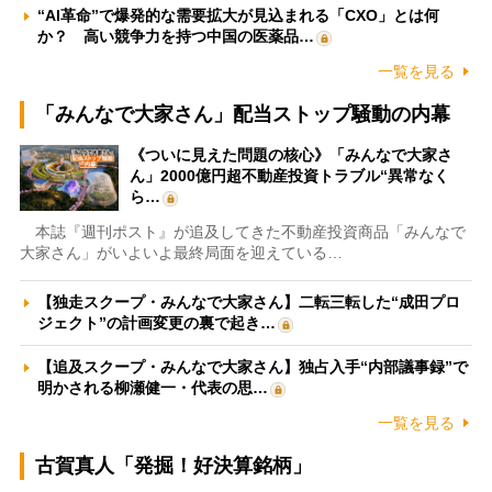
“AI革命”で爆発的な需要拡大が見込まれる「CXO」とは何
か？ 高い競争力を持つ中国の医薬品…
一覧を見る
「みんなで大家さん」配当ストップ騒動の内幕
《ついに見えた問題の核心》「みんなで大家さ
ん」2000億円超不動産投資トラブル“異常なく
ら…
本誌『週刊ポスト』が追及してきた不動産投資商品「みんなで
大家さん」がいよいよ最終局面を迎えている…
【独走スクープ・みんなで大家さん】二転三転した“成田プロ
ジェクト”の計画変更の裏で起き…
【追及スクープ・みんなで大家さん】独占入手“内部議事録”で
明かされる柳瀬健一・代表の思…
一覧を見る
古賀真人「発掘！好決算銘柄」