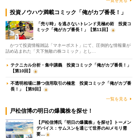
一覧を見る
投資ノウハウ満載コミック「俺がカブ番長！」
「売り時」を逃さないトレンド見極め術 投資コ
ミック「俺がカブ番長！」【第11回】
かつて投資情報雑誌「マネーポスト」にて、圧倒的な情報量が
詰め込まれた「天下無敵の株コミック」とし…
テクニカル分析・集中講義 投資コミック「俺がカブ番長！」
【第10回】
不透明相場に勝つ信用取引の極意 投資コミック「俺がカブ番
長！」【第9回】
一覧を見る
戸松信博の明日の爆騰株を探せ！
【戸松信博氏「明日の爆騰株」を探せ】トーメン
デバイス：サムスンを通じて世界のAIメモリ需
要…