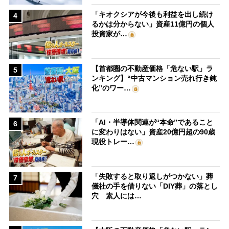
「キオクシアが今後も利益を出し続け
4
るかは分からない」資産11億円の個人
投資家が…
【首都圏の不動産価格「危ない駅」ラ
5
ンキング】“中古マンション売れ行き鈍
化”のワー…
「AI・半導体関連が“本命”であること
6
に変わりはない」資産20億円超の90歳
現役トレー…
「失敗すると取り返しがつかない」葬
7
儀社の手を借りない「DIY葬」の落とし
穴 素人には…