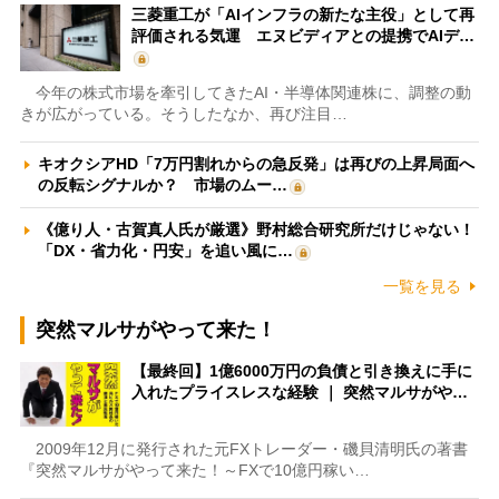
三菱重工が「AIインフラの新たな主役」として再
評価される気運 エヌビディアとの提携でAIデ…
今年の株式市場を牽引してきたAI・半導体関連株に、調整の動
きが広がっている。そうしたなか、再び注目…
キオクシアHD「7万円割れからの急反発」は再びの上昇局面へ
の反転シグナルか？ 市場のムー…
《億り人・古賀真人氏が厳選》野村総合研究所だけじゃない！
「DX・省力化・円安」を追い風に…
一覧を見る
突然マルサがやって来た！
【最終回】1億6000万円の負債と引き換えに手に
入れたプライスレスな経験 ｜ 突然マルサがや…
2009年12月に発行された元FXトレーダー・磯貝清明氏の著書
『突然マルサがやって来た！～FXで10億円稼い…