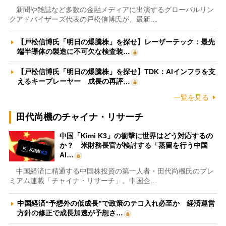
新聞や雑誌など多数の金融メディアに出演するグローバルリン
クアドバイザーズ代表の戸松信博氏が、最新…
【戸松信博氏「明日の爆騰株」を探せ】レーザーテック：最先
端半導体の製造に不可欠な検査装…
【戸松信博氏「明日の爆騰株」を探せ】TDK：AIインフラを支
えるキープレーヤー 成長の再評…
一覧を見る
田代尚機のチャイナ・リサーチ
中国「Kimi K3」の衝撃に世界はどう対応するの
か？ 米財務長官が検討する「蒸留を行う中国
AI…
中国経済に精通する中国株投資の第一人者・田代尚機氏のプレ
ミアム連載「チャイナ・リサーチ」。中国企…
中国経済“予想外の低成長”で政策のテコ入れ必至か 経済運営
方針の修正で成長加速が予想さ…