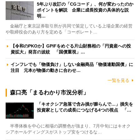
5年ぶり改訂の「CGコード」、何が変わったのか
ポイントを解説 企業に成長投資の具体的な説
明…
金融庁と東京証券取引所が共同で策定している上場企業の経営
や取締役会のあり方を定める「コーポレート…
【令和のPKOか】GPIFをめぐる片山財務相の「円資産への投
資拡大」発言の波紋 「国債重視」…
インフレでも「物価負け」しない金融商品「物価連動国債」に
注目 元本が物価の動きに合わせ…
一覧を見る
森口亮「まるわかり市況分析」
「キオクシア急落で含み損が膨らんで…」損失を
投資家としての成長につなげる4つの視点 「…
半導体株を中心に相場の調整色が強まり、7月中旬にはキオク
シアホールディングスがストップ安をつけるな…