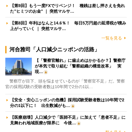
【第9回】もう一度FXでリベンジ！ 種銭は差し押さえを免れ
た”ヒミツのお金” ｜ 突然マルサ…
【第8回】年利はなんと14.6％！ 毎日5万円超の延滞税が積み
上がっていく ｜ 突然マルサ…
一覧を見る
河合雅司「人口減少ニッポンの活路」
【「警察官離れ」に歯止めはかかるか？】警察庁
が本気で取り組む「警察組織の構造改革」 実
現…
警察庁が目下、頭を悩ませているのが「警察官不足」だ。警察
官の採用試験の受験者数は10年間で2分の1以…
【安全・安心ニッポンの危機】採用試験受験者数は10年間で2
分の1以下に！ 出生数減がも…
【医療崩壊】人口減少で「医師不足」に加えて「患者不足」に
見舞われ地域医療が限界に 今後…