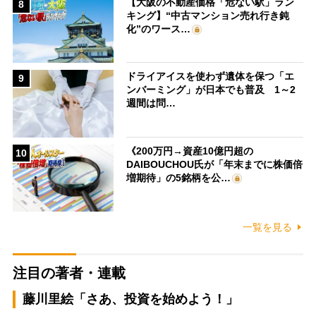
【大阪の不動産価格「危ない駅」ラン
8
キング】“中古マンション売れ行き鈍
化”のワース…
ドライアイスを使わず遺体を保つ「エ
9
ンバーミング」が日本でも普及 1～2
週間は問…
《200万円→資産10億円超の
10
DAIBOUCHOU氏が「年末までに株価倍
増期待」の5銘柄を公…
一覧を見る
注目の著者・連載
藤川里絵「さあ、投資を始めよう！」