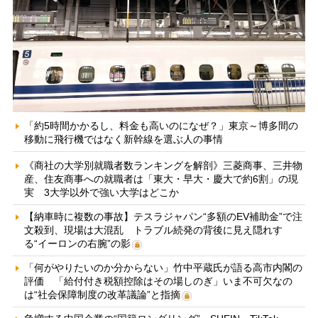
「約5時間かかるし、料金も高いのになぜ？」東京～博多間の
移動に飛行機ではなく新幹線を選ぶ人の事情
《商社の大学別就職者数ランキングを解剖》三菱商事、三井物
産、住友商事への就職者は「東大・早大・慶大で約6割」の現
実 3大学以外で強い大学はどこか
【納車時に複数の事故】テスラジャパン“多額のEV補助金”で注
文殺到、現場は大混乱 トラブル続発の背後に見え隠れす
る“イーロンの右腕”の影
「何がやりたいのか分からない」竹中平蔵氏が語る高市内閣の
評価 「給付付き税額控除はその場しのぎ」いま不可欠なの
は“社会保障制度の改革議論”と指摘