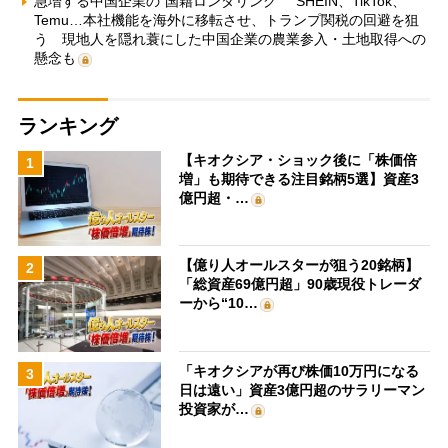
急増する中国企業の“国籍ロンダリング” SHEIN、TikTok、
Temu…本社機能を海外に移転させ、トランプ関税の回避を狙
う 現地人を隠れ蓑にした中国企業の農業参入・土地取得への
懸念も
ランキング
【キオクシア・ショック後に「株価倍
1
増」も期待できる注目銘柄5選】資産3
億円超・…
【億り人オールスターが狙う20銘柄】
2
「総資産69億円超」90歳現役トレーダ
ーから“10…
「キオクシアが再び株価10万円になる
3
日は遠い」資産3億円超のサラリーマン
投資家が…