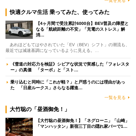
一覧を見る
快適クルマ生活 乗ってみた、使ってみた
【4ヶ月間で受注累計6000台】BEV普及の障壁と
なる「航続距離の不安」「充電のストレス」解
消…
あれほどもてはやされていた「EV（BEV）シフト」の潮流も、
最近では減速基調になっているように見える。…
《雪道の対応力を検証》シビアな状況で実感した「フォレスタ
ー」の真価 「ターボ」と「スト…
乗り込むと同時に「これが軽？」と戸惑うのには理由があっ
た 「日産ルークス」さらなる躍進…
一覧を見る
大竹聡の「昼酒御免！」
【大竹聡の昼酒御免！】「ネグローニ」「山崎」
「マンハッタン」新宿三丁目の隠れ家バーで1…