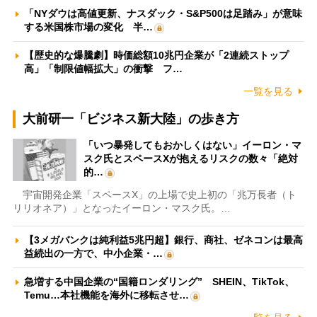
「NYダウは高値更新、ナスダック・S&P500は足踏み」が意味
する米国株市場の変化 半…
【歴史的な爆騰劇】時価総額10兆円企業が「2連続ストップ
高」「制限値幅拡大」の衝撃 フ…
一覧を見る
大前研一「ビジネス新大陸」の歩き方
「いつ暴発してもおかしくはない」イーロン・マ
スク氏とスペースXが抱えるリスクの数々「絶対
的…
宇宙開発企業「スペースX」の上場で史上初の「兆万長者（ト
リリオネア）」となったイーロン・マスク氏。…
【3メガバンクは純利益5兆円超】銀行、商社、ゼネコンは最高
益続出の一方で、中小企業・…
急増する中国企業の“国籍ロンダリング” SHEIN、TikTok、
Temu…本社機能を海外に移転させ…