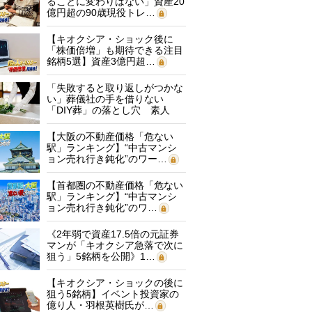
ることに変わりはない」資産20
億円超の90歳現役トレ…
【キオクシア・ショック後に
「株価倍増」も期待できる注目
銘柄5選】資産3億円超…
「失敗すると取り返しがつかな
い」葬儀社の手を借りない
「DIY葬」の落とし穴 素人
に…
【大阪の不動産価格「危ない
駅」ランキング】“中古マンシ
ョン売れ行き鈍化”のワー…
【首都圏の不動産価格「危ない
駅」ランキング】“中古マンシ
ョン売れ行き鈍化”のワ…
《2年弱で資産17.5倍の元証券
マンが「キオクシア急落で次に
狙う」5銘柄を公開》1…
【キオクシア・ショックの後に
狙う5銘柄】イベント投資家の
億り人・羽根英樹氏が…