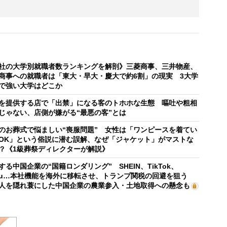
社の大学別就職者数ランキングを解剖》三菱商事、三井物産、
商事への就職者は「東大・早大・慶大で約6割」の現実 3大学
で強い大学はどこか
を提供する店で「出禁」になる客のトホホな生態 嘔吐や粗相
じゃない、店側が嫌がる“最悪の客”とは
のお葬式で悩ましい“喪服問題” 女性は「ワンピースを着てい
OK」という俗説に潜む誤解、なぜ「ジャケット」がマストな
？《1級葬祭ディレクターが解説》
する中国企業の“国籍ロンダリング” SHEIN、TikTok、
mu…本社機能を海外に移転させ、トランプ関税の回避を狙う
人を隠れ蓑にした中国企業の農業参入・土地取得への懸念も