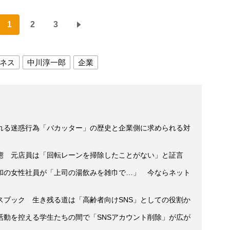
1
2
3
ネス
中川淳一郎
企業
される迷惑行為「バカッター」の歴史と企業側に求められる対
態 元店員は「回転レーンを掃除したことがない」と証言
和の女性社員が「上司の湯飲みを雑巾で…」 今ならネット
スブック 生き残る道は「高齢者向けSNS」としての役割か
活動を控える学生たちの間で「SNSアカウント削除」が広が