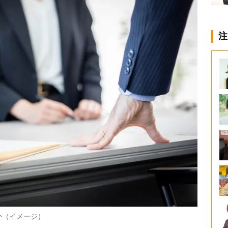
注
か（イメージ）