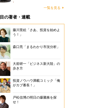
一覧を見る
目の著者・連載
藤川里絵「さあ、投資を始めよ
う！」
森口亮「まるわかり市況分析」
大前研一「ビジネス新大陸」の
歩き方
投資ノウハウ満載コミック「俺
がカブ番長！」
戸松信博の明日の爆騰株を探
せ！