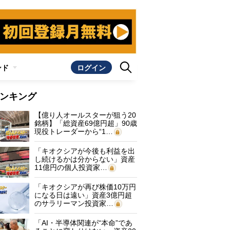
ンド
ログイン
ンキング
【億り人オールスターが狙う20
銘柄】「総資産69億円超」90歳
現役トレーダーから“1…
「キオクシアが今後も利益を出
し続けるかは分からない」資産
11億円の個人投資家…
「キオクシアが再び株価10万円
になる日は遠い」資産3億円超
のサラリーマン投資家…
「AI・半導体関連が“本命”であ