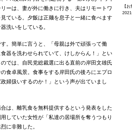
【お
ーリーは、妻が外に働きに行き、夫はリモートワ
202
を見ている。夕飯は正麺を息子と一緒に食べます
食器洗いをしている。
す。簡単に言うと、「母親は外で頑張って働
に食器を洗わせられていて、けしからん！」とい
ものでは、自民党総裁選に出る直前の岸田文雄氏
舎の食卓風景。食事をする岸田氏の後ろにエプロ
家政婦扱いするのか！」という声が出ていまし
合は、離乳食を無料提供するという発表をした
利用していた女性が「私達の居場所を奪うつもり
猛烈に非難した。