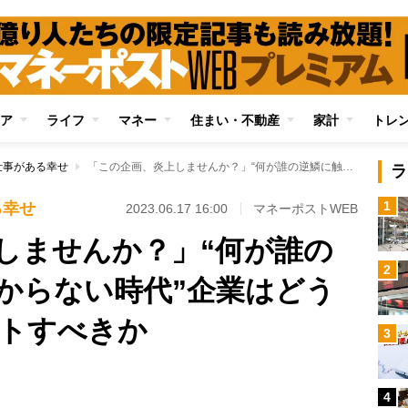
ア
ライフ
マネー
住まい・不動産
家計
トレ
仕事がある幸せ
「この企画、炎上しませんか？」“何が誰の逆鱗に触れるか分からない時代”企業はどうリスクマネジメントすべきか
ラ
1
る幸せ
2023.06.17 16:00
マネーポストWEB
しませんか？」“何が誰の
2
からない時代”企業はどう
トすべきか
3
Loaded
:
96.70%
/
4