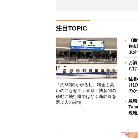
注目TOPIC
《商
住友
以外
お酒
だけ
猛暑
「約5時間かかるし、料金も高
けば
いのになぜ？」東京～博多間の
のか
移動に飛行機ではなく新幹線を
急増
選ぶ人の事情
Te
現地