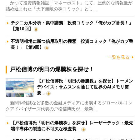
かつて投資情報雑誌「マネーポスト」にて、圧倒的な情報量が
詰め込まれた「天下無敵の株コミック」とし…
テクニカル分析・集中講義 投資コミック「俺がカブ番長！」
【第10回】
不透明相場に勝つ信用取引の極意 投資コミック「俺がカブ番
長！」【第9回】
一覧を見る
戸松信博の明日の爆騰株を探せ！
【戸松信博氏「明日の爆騰株」を探せ】トーメン
デバイス：サムスンを通じて世界のAIメモリ需
要…
新聞や雑誌など多数の金融メディアに出演するグローバルリン
クアドバイザーズ代表の戸松信博氏が、最新…
【戸松信博氏「明日の爆騰株」を探せ】レーザーテック：最先
端半導体の製造に不可欠な検査装…