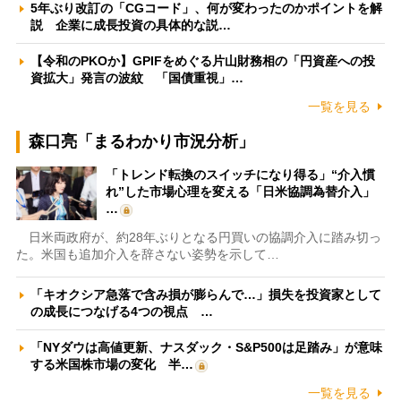
5年ぶり改訂の「CGコード」、何が変わったのかポイントを解
説 企業に成長投資の具体的な説…
【令和のPKOか】GPIFをめぐる片山財務相の「円資産への投
資拡大」発言の波紋 「国債重視」…
一覧を見る
森口亮「まるわかり市況分析」
「トレンド転換のスイッチになり得る」“介入慣
れ”した市場心理を変える「日米協調為替介入」
…
日米両政府が、約28年ぶりとなる円買いの協調介入に踏み切っ
た。米国も追加介入を辞さない姿勢を示して…
「キオクシア急落で含み損が膨らんで…」損失を投資家として
の成長につなげる4つの視点 …
「NYダウは高値更新、ナスダック・S&P500は足踏み」が意味
する米国株市場の変化 半…
一覧を見る