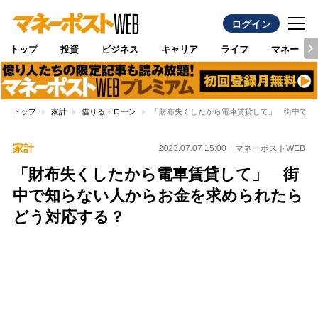
ログイン
トップ
投資
ビジネス
キャリア
ライフ
マネー
トップ
家計
借りる・ローン
「財布失くしたから電車賃貸して」 街中で知
家計
2023.07.07 15:00
マネーポストWEB
「財布失くしたから電車賃貸して」 街
中で知らない人からお金を求められたら
どう対応する？
Loaded
:
100.00%
/
Unmute