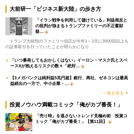
大前研一「ビジネス新大陸」の歩き方
「イラン戦争を利用して儲けている」利益相反と
の批判が強まるトランプファミリーの不正蓄財
疑…
トランプ大統領のファミリー信託が今年1～3月に3000回以上も
の証券取引を行っていたことが明らかになり…
「いつ暴発してもおかしくはない」イーロン・マスク氏とスペ
ースXが抱えるリスクの数々「絶対…
【3メガバンクは純利益5兆円超】銀行、商社、ゼネコンは最高
益続出の一方で、中小企業・…
一覧を見る
投資ノウハウ満載コミック「俺がカブ番長！」
「売り時」を逃さないトレンド見極め術 投資コ
ミック「俺がカブ番長！」【第11回】