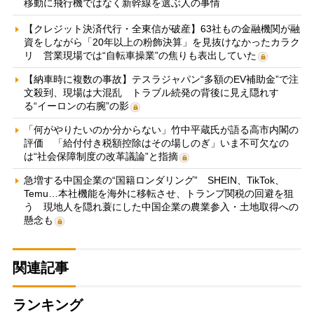
移動に飛行機ではなく新幹線を選ぶ人の事情
【クレジット決済代行・全東信が破産】63社もの金融機関が融
資をしながら「20年以上の粉飾決算」を見抜けなかったカラク
リ 営業現場では“自転車操業”の焦りも表出していた
【納車時に複数の事故】テスラジャパン“多額のEV補助金”で注
文殺到、現場は大混乱 トラブル続発の背後に見え隠れす
る“イーロンの右腕”の影
「何がやりたいのか分からない」竹中平蔵氏が語る高市内閣の
評価 「給付付き税額控除はその場しのぎ」いま不可欠なの
は“社会保障制度の改革議論”と指摘
急増する中国企業の“国籍ロンダリング” SHEIN、TikTok、
Temu…本社機能を海外に移転させ、トランプ関税の回避を狙
う 現地人を隠れ蓑にした中国企業の農業参入・土地取得への
懸念も
関連記事
ランキング