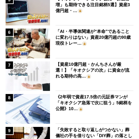
増」も期待できる注目銘柄5選】資産3
億円超・…
「AI・半導体関連が“本命”であること
6
に変わりはない」資産20億円超の90歳
現役トレー…
【資産10億円超・かんちさんが厳
7
選！】「キオクシアの次」に資金が流
れる期待の高…
《2年弱で資産17.5倍の元証券マンが
8
「キオクシア急落で次に狙う」5銘柄を
公開》10…
「失敗すると取り返しがつかない」葬
9
儀社の手を借りない「DIY葬」の落とし