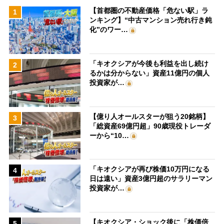
【首都圏の不動産価格「危ない駅」ラ
1
ンキング】“中古マンション売れ行き鈍
化”のワー…
「キオクシアが今後も利益を出し続け
2
るかは分からない」資産11億円の個人
投資家が…
【億り人オールスターが狙う20銘柄】
3
「総資産69億円超」90歳現役トレーダ
ーから“10…
「キオクシアが再び株価10万円になる
4
日は遠い」資産3億円超のサラリーマン
投資家が…
【キオクシア・ショック後に「株価倍
5