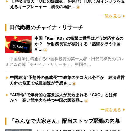
【戸松信博氏「明日の爆騰株」を探せ】TDK：AIインフラを支
えるキープレーヤー 成長の再評…
一覧を見る
田代尚機のチャイナ・リサーチ
中国「Kimi K3」の衝撃に世界はどう対応するの
か？ 米財務長官が検討する「蒸留を行う中国
AI…
中国経済に精通する中国株投資の第一人者・田代尚機氏のプレ
ミアム連載「チャイナ・リサーチ」。中国企…
中国経済“予想外の低成長”で政策のテコ入れ必至か 経済運営
方針の修正で成長加速が予想さ…
“AI革命”で爆発的な需要拡大が見込まれる「CXO」とは何
か？ 高い競争力を持つ中国の医薬品…
一覧を見る
「みんなで大家さん」配当ストップ騒動の内幕