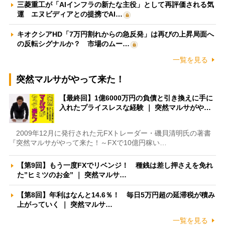
三菱重工が「AIインフラの新たな主役」として再評価される気
運 エヌビディアとの提携でAI…
キオクシアHD「7万円割れからの急反発」は再びの上昇局面へ
の反転シグナルか？ 市場のムー…
一覧を見る
突然マルサがやって来た！
【最終回】1億6000万円の負債と引き換えに手に
入れたプライスレスな経験 ｜ 突然マルサがや…
2009年12月に発行された元FXトレーダー・磯貝清明氏の著書
『突然マルサがやって来た！～FXで10億円稼い…
【第9回】もう一度FXでリベンジ！ 種銭は差し押さえを免れ
た”ヒミツのお金” ｜ 突然マルサ…
【第8回】年利はなんと14.6％！ 毎日5万円超の延滞税が積み
上がっていく ｜ 突然マルサ…
一覧を見る