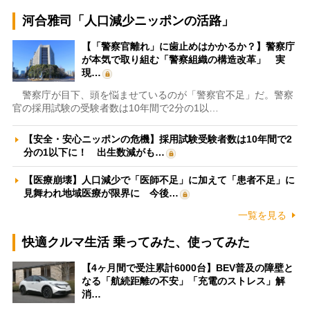
河合雅司「人口減少ニッポンの活路」
【「警察官離れ」に歯止めはかかるか？】警察庁
が本気で取り組む「警察組織の構造改革」 実
現…
警察庁が目下、頭を悩ませているのが「警察官不足」だ。警察
官の採用試験の受験者数は10年間で2分の1以…
【安全・安心ニッポンの危機】採用試験受験者数は10年間で2
分の1以下に！ 出生数減がも…
【医療崩壊】人口減少で「医師不足」に加えて「患者不足」に
見舞われ地域医療が限界に 今後…
一覧を見る
快適クルマ生活 乗ってみた、使ってみた
【4ヶ月間で受注累計6000台】BEV普及の障壁と
なる「航続距離の不安」「充電のストレス」解
消…