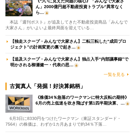
《ついに見えた問題の核心》「みんなで大家さ
ん」2000億円超不動産投資トラブル“異常なく
ら…
本誌『週刊ポスト』が追及してきた不動産投資商品「みんなで
大家さん」がいよいよ最終局面を迎えている…
【独走スクープ・みんなで大家さん】二転三転した“成田プロ
ジェクト”の計画変更の裏で起き…
【追及スクープ・みんなで大家さん】独占入手“内部議事録”で
明かされる柳瀬健一・代表の思…
一覧を見る
古賀真人「発掘！好決算銘柄」
《株価34％急落のワークマンに特大反転の期待》
6月の売上低迷を吹き飛ばす第1四半期決算、…
6月3日に8330円をつけたワークマン（東証スタンダード・
7564）の株価は、わずか1カ月あまりで約34％下落…