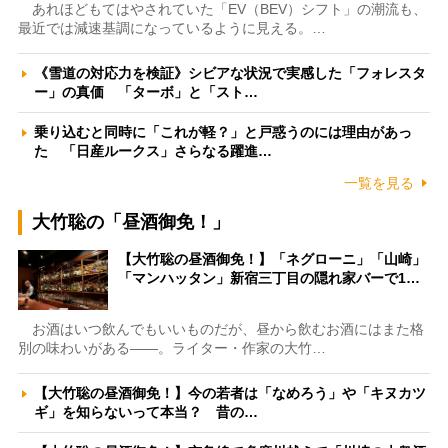
あれほどもてはやされていた「EV（BEV）シフト」の潮流も、
最近では減速基調になっているように見える。…
《雪道の対応力を検証》シビアな状況で実感した「フォレスタ
ー」の真価 「ターボ」と「スト…
乗り込むと同時に「これが軽？」と戸惑うのには理由があっ
た 「日産ルークス」さらなる躍進…
一覧を見る
大竹聡の「昼酒御免！」
【大竹聡の昼酒御免！】「ネグローニ」「山崎」
「マンハッタン」新宿三丁目の隠れ家バーで1…
お酒はいつ飲んでもいいものだが、昼から飲むお酒にはまた格
別の味わいがある――。ライター・作家の大竹…
【大竹聡の昼酒御免！】今の若者は「なめろう」や「キヌカツ
ギ」を知らないって本当？ 昔の…