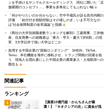
ンを手掛けるサンマルクホールディングス 同社に聞いた「店
舗展開のコンセプト」、事業を多角化してもぶれない軸
「何がやりたいのか分からない」竹中平蔵氏が語る高市内閣の
評価 「給付付き税額控除はその場しのぎ」いま不可欠なの
は“社会保障制度の改革議論”と指摘
《商社の大学別就職者数ランキングを解剖》三菱商事、三井物
産、住友商事への就職者は「東大・早大・慶大で約6割」の現
実 3大学以外で強い大学はどこか
急増する中国企業の“国籍ロンダリング” SHEIN、TikTok、
Temu…本社機能を海外に移転させ、トランプ関税の回避を狙
う 現地人を隠れ蓑にした中国企業の農業参入・土地取得への
懸念も
関連記事
ランキング
【資産10億円超・かんちさんが厳
1
選！】「キオクシアの次」に資金が流