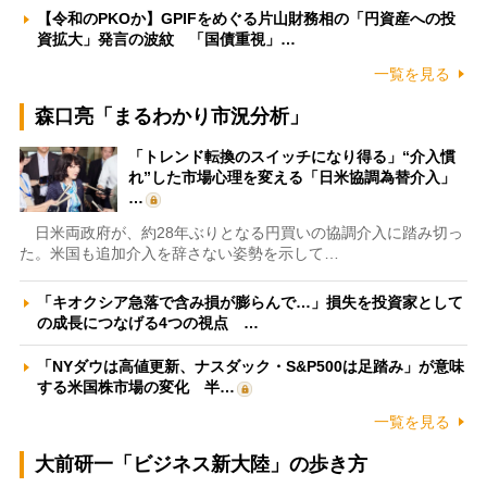
【令和のPKOか】GPIFをめぐる片山財務相の「円資産への投
資拡大」発言の波紋 「国債重視」…
一覧を見る
森口亮「まるわかり市況分析」
「トレンド転換のスイッチになり得る」“介入慣
れ”した市場心理を変える「日米協調為替介入」
…
日米両政府が、約28年ぶりとなる円買いの協調介入に踏み切っ
た。米国も追加介入を辞さない姿勢を示して…
「キオクシア急落で含み損が膨らんで…」損失を投資家として
の成長につなげる4つの視点 …
「NYダウは高値更新、ナスダック・S&P500は足踏み」が意味
する米国株市場の変化 半…
一覧を見る
大前研一「ビジネス新大陸」の歩き方