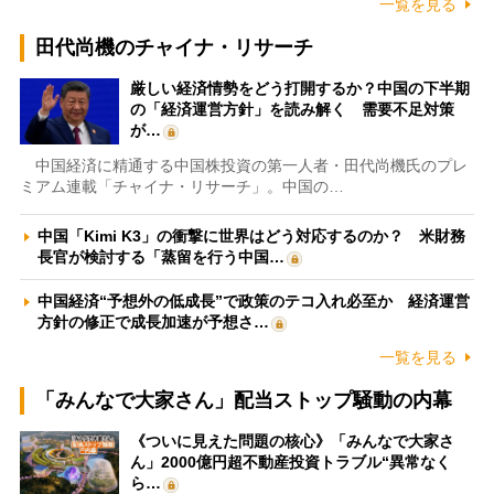
一覧を見る
田代尚機のチャイナ・リサーチ
厳しい経済情勢をどう打開するか？中国の下半期
の「経済運営方針」を読み解く 需要不足対策
が…
中国経済に精通する中国株投資の第一人者・田代尚機氏のプレ
ミアム連載「チャイナ・リサーチ」。中国の…
中国「Kimi K3」の衝撃に世界はどう対応するのか？ 米財務
長官が検討する「蒸留を行う中国…
中国経済“予想外の低成長”で政策のテコ入れ必至か 経済運営
方針の修正で成長加速が予想さ…
一覧を見る
「みんなで大家さん」配当ストップ騒動の内幕
《ついに見えた問題の核心》「みんなで大家さ
ん」2000億円超不動産投資トラブル“異常なく
ら…