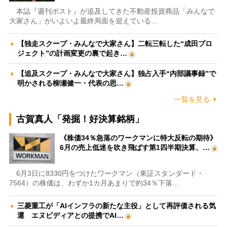
本誌『週刊ポスト』が追及してきた不動産投資商品「みんなで
大家さん」がいよいよ最終局面を迎えている…
【独走スクープ・みんなで大家さん】二転三転した“成田プロ
ジェクト”の計画変更の裏で起き…
【追及スクープ・みんなで大家さん】独占入手“内部議事録”で
明かされる柳瀬健一・代表の思…
一覧を見る
古賀真人「発掘！好決算銘柄」
《株価34％急落のワークマンに特大反転の期待》
6月の売上低迷を吹き飛ばす第1四半期決算、…
6月3日に8330円をつけたワークマン（東証スタンダード・
7564）の株価は、わずか1カ月あまりで約34％下落…
三菱重工が「AIインフラの新たな主役」として再評価される気
運 エヌビディアとの提携でAI…