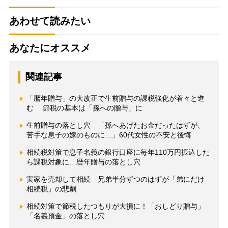
あわせて読みたい
あなたにオススメ
関連記事
「暦年贈与」の大改正で生前贈与の課税強化が着々と進
む 節税の基本は「孫への贈与」に
生前贈与の落とし穴 「孫へあげたお金だったはずが、
苦手な息子の嫁のものに…」60代女性の不安と後悔
相続税対策で息子名義の銀行口座に毎年110万円振込した
ら課税対象に…暦年贈与の落とし穴
実家を売却して相続 兄弟半分ずつのはずが「弟にだけ
相続税」の悲劇
相続対策で節税したつもりが大損に！「おしどり贈与」
「名義預金」の落とし穴