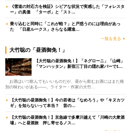
《雪道の対応力を検証》シビアな状況で実感した「フォレスタ
ー」の真価 「ターボ」と「スト…
乗り込むと同時に「これが軽？」と戸惑うのには理由があっ
た 「日産ルークス」さらなる躍進…
一覧を見る
大竹聡の「昼酒御免！」
【大竹聡の昼酒御免！】「ネグローニ」「山崎」
「マンハッタン」新宿三丁目の隠れ家バーで1…
お酒はいつ飲んでもいいものだが、昼から飲むお酒にはまた格
別の味わいがある――。ライター・作家の大竹…
【大竹聡の昼酒御免！】今の若者は「なめろう」や「キヌカツ
ギ」を知らないって本当？ 昔の…
【大竹聡の昼酒御免！】京急線で多摩川越えて「川崎の大衆酒
場」へと昼酒旅 押し寄せるノス…