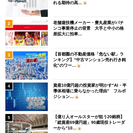
れる期待の高…
老舗遊技機メーカー・豊丸産業がパチ
2
ンコ事業停止の背景 大手と中小の格
差拡大に拍車…
【首都圏の不動産価格「危ない駅」ラ
3
ンキング】“中古マンション売れ行き鈍
化”のワー…
資産10億円超の投資家が明かす“AI・半
4
導体相場に乗らなかった理由” フルポ
ジション…
【億り人オールスターが狙う20銘柄】
5
「総資産69億円超」90歳現役トレーダ
ーから“10…