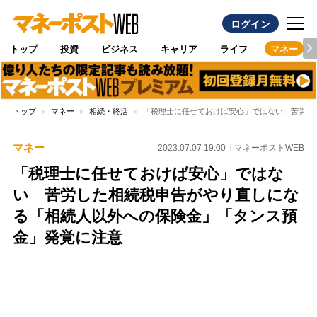
ログイン
トップ
投資
ビジネス
キャリア
ライフ
マネー
トップ
マネー
相続・終活
「税理士に任せておけば安心」ではない 苦労し
マネー
2023.07.07 19:00
マネーポストWEB
「税理士に任せておけば安心」ではな
い 苦労した相続税申告がやり直しにな
る「相続人以外への保険金」「タンス預
金」発覚に注意
Loaded
:
100.00%
/
Unmute