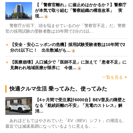
【「警察官離れ」に歯止めはかかるか？】警察庁
が本気で取り組む「警察組織の構造改革」 実
現…
警察庁が目下、頭を悩ませているのが「警察官不足」だ。警察
官の採用試験の受験者数は10年間で2分の1以…
【安全・安心ニッポンの危機】採用試験受験者数は10年間で2
分の1以下に！ 出生数減がも…
【医療崩壊】人口減少で「医師不足」に加えて「患者不足」に
見舞われ地域医療が限界に 今後…
一覧を見る
快適クルマ生活 乗ってみた、使ってみた
【4ヶ月間で受注累計6000台】BEV普及の障壁と
なる「航続距離の不安」「充電のストレス」解
消…
あれほどもてはやされていた「EV（BEV）シフト」の潮流も、
最近では減速基調になっているように見える。…