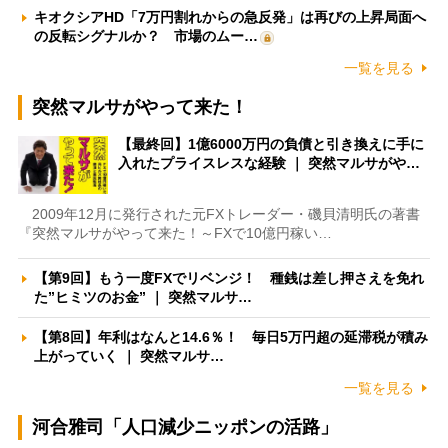
キオクシアHD「7万円割れからの急反発」は再びの上昇局面へ
の反転シグナルか？ 市場のムー…
一覧を見る
突然マルサがやって来た！
【最終回】1億6000万円の負債と引き換えに手に
入れたプライスレスな経験 ｜ 突然マルサがや…
2009年12月に発行された元FXトレーダー・磯貝清明氏の著書
『突然マルサがやって来た！～FXで10億円稼い…
【第9回】もう一度FXでリベンジ！ 種銭は差し押さえを免れ
た”ヒミツのお金” ｜ 突然マルサ…
【第8回】年利はなんと14.6％！ 毎日5万円超の延滞税が積み
上がっていく ｜ 突然マルサ…
一覧を見る
河合雅司「人口減少ニッポンの活路」