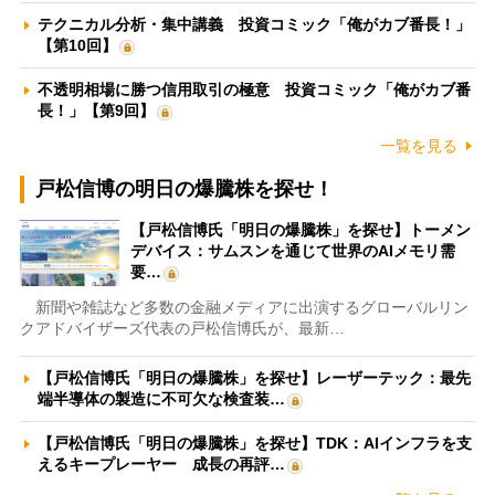
テクニカル分析・集中講義 投資コミック「俺がカブ番長！」
【第10回】
不透明相場に勝つ信用取引の極意 投資コミック「俺がカブ番
長！」【第9回】
一覧を見る
戸松信博の明日の爆騰株を探せ！
【戸松信博氏「明日の爆騰株」を探せ】トーメン
デバイス：サムスンを通じて世界のAIメモリ需
要…
新聞や雑誌など多数の金融メディアに出演するグローバルリン
クアドバイザーズ代表の戸松信博氏が、最新…
【戸松信博氏「明日の爆騰株」を探せ】レーザーテック：最先
端半導体の製造に不可欠な検査装…
【戸松信博氏「明日の爆騰株」を探せ】TDK：AIインフラを支
えるキープレーヤー 成長の再評…