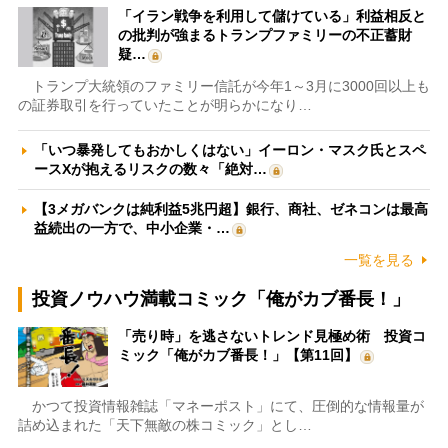
「イラン戦争を利用して儲けている」利益相反と
の批判が強まるトランプファミリーの不正蓄財
疑…
トランプ大統領のファミリー信託が今年1～3月に3000回以上も
の証券取引を行っていたことが明らかになり…
「いつ暴発してもおかしくはない」イーロン・マスク氏とスペ
ースXが抱えるリスクの数々「絶対…
【3メガバンクは純利益5兆円超】銀行、商社、ゼネコンは最高
益続出の一方で、中小企業・…
一覧を見る
投資ノウハウ満載コミック「俺がカブ番長！」
「売り時」を逃さないトレンド見極め術 投資コ
ミック「俺がカブ番長！」【第11回】
かつて投資情報雑誌「マネーポスト」にて、圧倒的な情報量が
詰め込まれた「天下無敵の株コミック」とし…