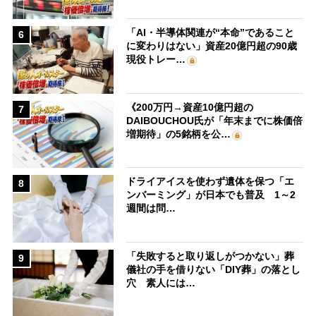
「AI・半導体関連が“本命”であること
6
に変わりはない」資産20億円超の90歳
現役トレー…
《200万円→資産10億円超の
7
DAIBOUCHOU氏が「年末までに株価倍
増期待」の5銘柄を公…
ドライアイスを使わず遺体を保つ「エ
8
ンバーミング」が日本でも普及 1～2
週間は問…
「失敗すると取り返しがつかない」葬
9
儀社の手を借りない「DIY葬」の落とし
穴 素人には…