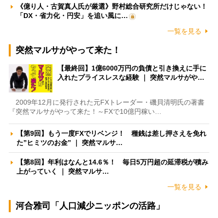
《億り人・古賀真人氏が厳選》野村総合研究所だけじゃない！
「DX・省力化・円安」を追い風に…
一覧を見る
突然マルサがやって来た！
【最終回】1億6000万円の負債と引き換えに手に
入れたプライスレスな経験 ｜ 突然マルサがや…
2009年12月に発行された元FXトレーダー・磯貝清明氏の著書
『突然マルサがやって来た！～FXで10億円稼い…
【第9回】もう一度FXでリベンジ！ 種銭は差し押さえを免れ
た”ヒミツのお金” ｜ 突然マルサ…
【第8回】年利はなんと14.6％！ 毎日5万円超の延滞税が積み
上がっていく ｜ 突然マルサ…
一覧を見る
河合雅司「人口減少ニッポンの活路」