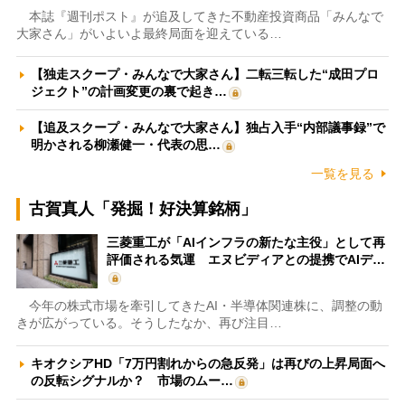
本誌『週刊ポスト』が追及してきた不動産投資商品「みんなで
大家さん」がいよいよ最終局面を迎えている…
【独走スクープ・みんなで大家さん】二転三転した“成田プロ
ジェクト”の計画変更の裏で起き…
【追及スクープ・みんなで大家さん】独占入手“内部議事録”で
明かされる柳瀬健一・代表の思…
一覧を見る
古賀真人「発掘！好決算銘柄」
三菱重工が「AIインフラの新たな主役」として再
評価される気運 エヌビディアとの提携でAIデ…
今年の株式市場を牽引してきたAI・半導体関連株に、調整の動
きが広がっている。そうしたなか、再び注目…
キオクシアHD「7万円割れからの急反発」は再びの上昇局面へ
の反転シグナルか？ 市場のムー…