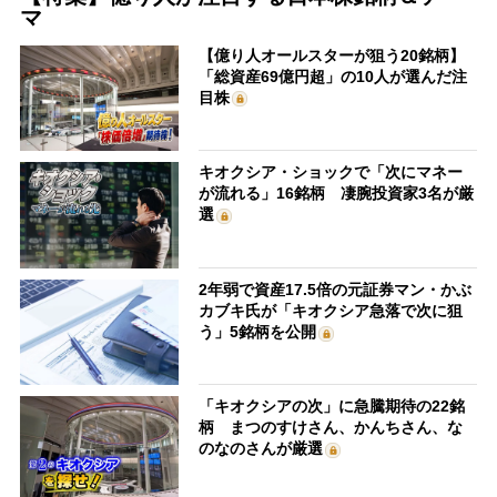
マ
【億り人オールスターが狙う20銘柄】
「総資産69億円超」の10人が選んだ注
目株
キオクシア・ショックで「次にマネー
が流れる」16銘柄 凄腕投資家3名が厳
選
2年弱で資産17.5倍の元証券マン・かぶ
カブキ氏が「キオクシア急落で次に狙
う」5銘柄を公開
「キオクシアの次」に急騰期待の22銘
柄 まつのすけさん、かんちさん、な
のなのさんが厳選