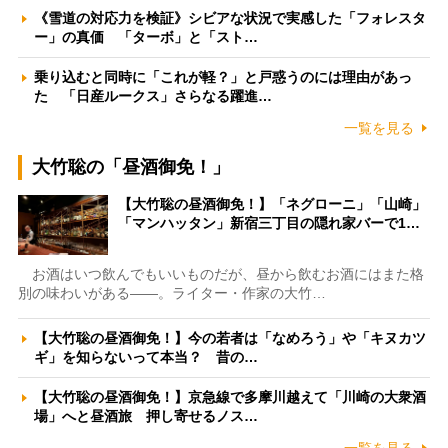
《雪道の対応力を検証》シビアな状況で実感した「フォレスタ
ー」の真価 「ターボ」と「スト…
乗り込むと同時に「これが軽？」と戸惑うのには理由があっ
た 「日産ルークス」さらなる躍進…
一覧を見る
大竹聡の「昼酒御免！」
【大竹聡の昼酒御免！】「ネグローニ」「山崎」
「マンハッタン」新宿三丁目の隠れ家バーで1…
お酒はいつ飲んでもいいものだが、昼から飲むお酒にはまた格
別の味わいがある――。ライター・作家の大竹…
【大竹聡の昼酒御免！】今の若者は「なめろう」や「キヌカツ
ギ」を知らないって本当？ 昔の…
【大竹聡の昼酒御免！】京急線で多摩川越えて「川崎の大衆酒
場」へと昼酒旅 押し寄せるノス…
一覧を見る