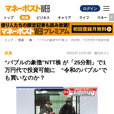
ログイン
トップ
投資
ビジネス
キャリア
ライフ
マネー
トップ
投資
株
“バブルの象徴”NTT株 が「25分割」で1万円代で投資可能に
投資
2023.07.13 07:00
週刊ポスト
“バブルの象徴”NTT株 が「25分割」で1
万円代で投資可能に “令和のバブル”で
も買いなのか？