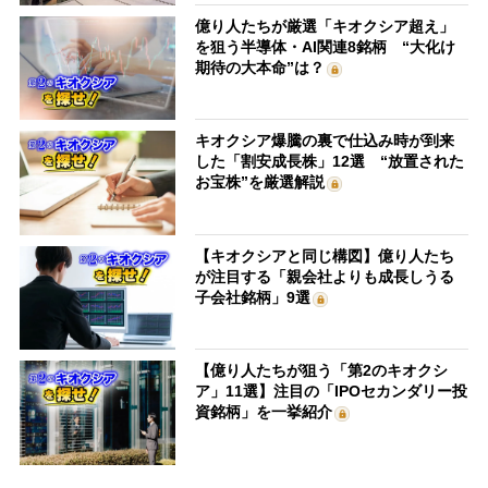
億り人たちが厳選「キオクシア超え」
を狙う半導体・AI関連8銘柄 “大化け
期待の大本命”は？
キオクシア爆騰の裏で仕込み時が到来
した「割安成長株」12選 “放置された
お宝株”を厳選解説
【キオクシアと同じ構図】億り人たち
が注目する「親会社よりも成長しうる
子会社銘柄」9選
【億り人たちが狙う「第2のキオクシ
ア」11選】注目の「IPOセカンダリー投
資銘柄」を一挙紹介