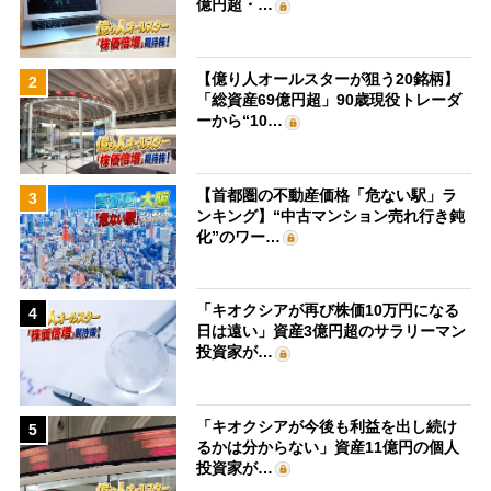
億円超・…
【億り人オールスターが狙う20銘柄】
2
「総資産69億円超」90歳現役トレーダ
ーから“10…
【首都圏の不動産価格「危ない駅」ラ
3
ンキング】“中古マンション売れ行き鈍
化”のワー…
「キオクシアが再び株価10万円になる
4
日は遠い」資産3億円超のサラリーマン
投資家が…
「キオクシアが今後も利益を出し続け
5
るかは分からない」資産11億円の個人
投資家が…