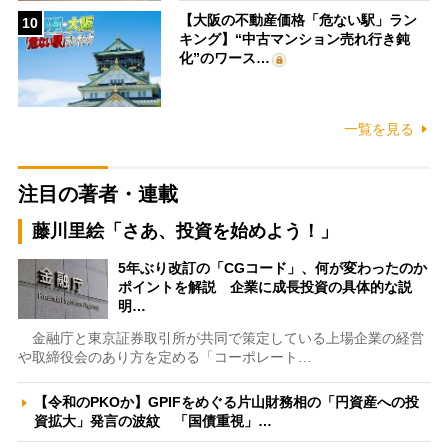
【大阪の不動産価格「危ない駅」ラン
10
キング】“中古マンション売れ行き鈍
化”のワース…
一覧を見る
注目の著者・連載
藤川里絵「さあ、投資を始めよう！」
5年ぶり改訂の「CGコード」、何が変わったのか
ポイントを解説 企業に成長投資の具体的な説
明…
金融庁と東京証券取引所が共同で策定している上場企業の経営
や取締役会のあり方を定める「コーポレート…
【令和のPKOか】GPIFをめぐる片山財務相の「円資産への投
資拡大」発言の波紋 「国債重視」…