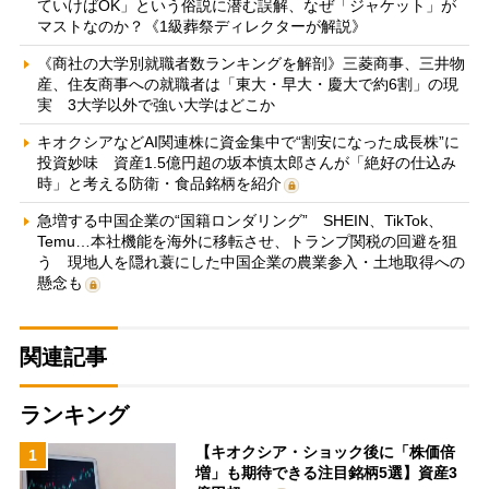
ていけばOK」という俗説に潜む誤解、なぜ「ジャケット」が
マストなのか？《1級葬祭ディレクターが解説》
《商社の大学別就職者数ランキングを解剖》三菱商事、三井物
産、住友商事への就職者は「東大・早大・慶大で約6割」の現
実 3大学以外で強い大学はどこか
キオクシアなどAI関連株に資金集中で“割安になった成長株”に
投資妙味 資産1.5億円超の坂本慎太郎さんが「絶好の仕込み
時」と考える防衛・食品銘柄を紹介
急増する中国企業の“国籍ロンダリング” SHEIN、TikTok、
Temu…本社機能を海外に移転させ、トランプ関税の回避を狙
う 現地人を隠れ蓑にした中国企業の農業参入・土地取得への
懸念も
関連記事
ランキング
【キオクシア・ショック後に「株価倍
1
増」も期待できる注目銘柄5選】資産3