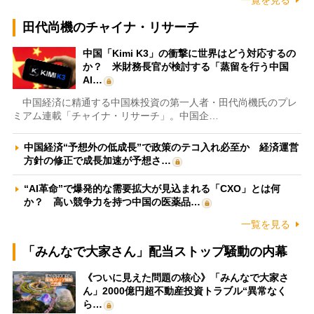
田代尚機のチャイナ・リサーチ
中国「Kimi K3」の衝撃に世界はどう対応するの
か？ 米財務長官が検討する「蒸留を行う中国
AI…
中国経済に精通する中国株投資の第一人者・田代尚機氏のプレ
ミアム連載「チャイナ・リサーチ」。中国企…
中国経済“予想外の低成長”で政策のテコ入れ必至か 経済運営
方針の修正で成長加速が予想さ…
“AI革命”で爆発的な需要拡大が見込まれる「CXO」とは何
か？ 高い競争力を持つ中国の医薬品…
一覧を見る
「みんなで大家さん」配当ストップ騒動の内幕
《ついに見えた問題の核心》「みんなで大家さ
ん」2000億円超不動産投資トラブル“異常なく
ら…