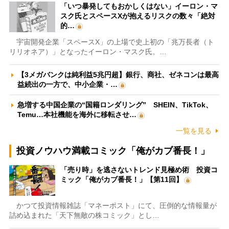
「いつ暴発してもおかしくはない」イーロン・マ
スク氏とスペースXが抱えるリスクの数々「絶対
的…
宇宙開発企業「スペースX」の上場で史上初の「兆万長者（ト
リリオネア）」となったイーロン・マスク氏。…
【3メガバンクは純利益5兆円超】銀行、商社、ゼネコンは最高
益続出の一方で、中小企業・…
急増する中国企業の“国籍ロンダリング” SHEIN、TikTok、
Temu…本社機能を海外に移転させ…
一覧を見る
投資ノウハウ満載コミック「俺がカブ番長！」
「売り時」を逃さないトレンド見極め術 投資コ
ミック「俺がカブ番長！」【第11回】
かつて投資情報雑誌「マネーポスト」にて、圧倒的な情報量が
詰め込まれた「天下無敵の株コミック」とし…