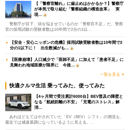
【「警察官離れ」に歯止めはかかるか？】警察庁
が本気で取り組む「警察組織の構造改革」 実
現…
警察庁が目下、頭を悩ませているのが「警察官不足」だ。警察
官の採用試験の受験者数は10年間で2分の1以…
【安全・安心ニッポンの危機】採用試験受験者数は10年間で2
分の1以下に！ 出生数減がも…
【医療崩壊】人口減少で「医師不足」に加えて「患者不足」に
見舞われ地域医療が限界に 今後…
一覧を見る
快適クルマ生活 乗ってみた、使ってみた
【4ヶ月間で受注累計6000台】BEV普及の障壁と
なる「航続距離の不安」「充電のストレス」解
消…
あれほどもてはやされていた「EV（BEV）シフト」の潮流も、
最近では減速基調になっているように見える。…