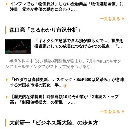
インフレでも「物価負け」しない金融商品「物価連動国債」に
注目 元本が物価の動きに合わせ…
一覧を見る
森口亮「まるわかり市況分析」
「キオクシア急落で含み損が膨らんで…」損失を
投資家としての成長につなげる4つの視点 「…
半導体株を中心に相場の調整色が強まり、7月中旬にはキオク
シアホールディングスがストップ安をつけるな…
「NYダウは高値更新、ナスダック・S&P500は足踏み」が意味
する米国株市場の変化 半…
【歴史的な爆騰劇】時価総額10兆円企業が「2連続ストップ
高」「制限値幅拡大」の衝撃 フ…
一覧を見る
大前研一「ビジネス新大陸」の歩き方