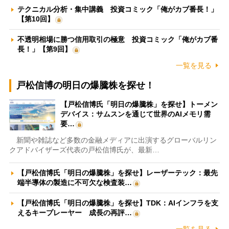
テクニカル分析・集中講義 投資コミック「俺がカブ番長！」
【第10回】
不透明相場に勝つ信用取引の極意 投資コミック「俺がカブ番
長！」【第9回】
一覧を見る
戸松信博の明日の爆騰株を探せ！
【戸松信博氏「明日の爆騰株」を探せ】トーメン
デバイス：サムスンを通じて世界のAIメモリ需
要…
新聞や雑誌など多数の金融メディアに出演するグローバルリン
クアドバイザーズ代表の戸松信博氏が、最新…
【戸松信博氏「明日の爆騰株」を探せ】レーザーテック：最先
端半導体の製造に不可欠な検査装…
【戸松信博氏「明日の爆騰株」を探せ】TDK：AIインフラを支
えるキープレーヤー 成長の再評…
一覧を見る