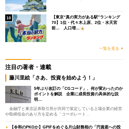
【東京“真の実力がある駅”ランキング
10
70】1位・代々木上原、2位・水天宮
前… 人口増…
一覧を見る
注目の著者・連載
藤川里絵「さあ、投資を始めよう！」
5年ぶり改訂の「CGコード」、何が変わったのか
ポイントを解説 企業に成長投資の具体的な説
明…
金融庁と東京証券取引所が共同で策定している上場企業の経営
や取締役会のあり方を定める「コーポレート…
【令和のPKOか】GPIFをめぐる片山財務相の「円資産への投