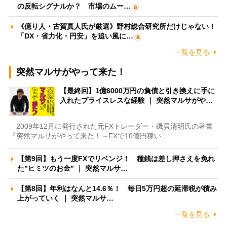
の反転シグナルか？ 市場のムー…
《億り人・古賀真人氏が厳選》野村総合研究所だけじゃない！
「DX・省力化・円安」を追い風に…
一覧を見る
突然マルサがやって来た！
【最終回】1億6000万円の負債と引き換えに手に
入れたプライスレスな経験 ｜ 突然マルサがや…
2009年12月に発行された元FXトレーダー・磯貝清明氏の著書
『突然マルサがやって来た！～FXで10億円稼い…
【第9回】もう一度FXでリベンジ！ 種銭は差し押さえを免れ
た”ヒミツのお金” ｜ 突然マルサ…
【第8回】年利はなんと14.6％！ 毎日5万円超の延滞税が積み
上がっていく ｜ 突然マルサ…
一覧を見る