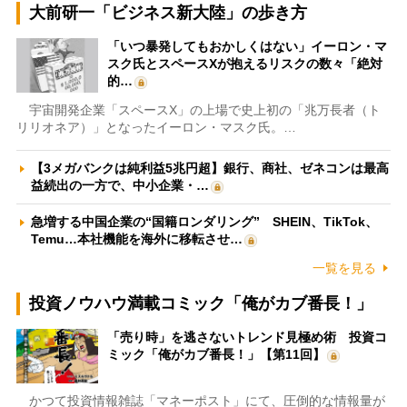
大前研一「ビジネス新大陸」の歩き方
「いつ暴発してもおかしくはない」イーロン・マ
スク氏とスペースXが抱えるリスクの数々「絶対
的…
宇宙開発企業「スペースX」の上場で史上初の「兆万長者（ト
リリオネア）」となったイーロン・マスク氏。…
【3メガバンクは純利益5兆円超】銀行、商社、ゼネコンは最高
益続出の一方で、中小企業・…
急増する中国企業の“国籍ロンダリング” SHEIN、TikTok、
Temu…本社機能を海外に移転させ…
一覧を見る
投資ノウハウ満載コミック「俺がカブ番長！」
「売り時」を逃さないトレンド見極め術 投資コ
ミック「俺がカブ番長！」【第11回】
かつて投資情報雑誌「マネーポスト」にて、圧倒的な情報量が