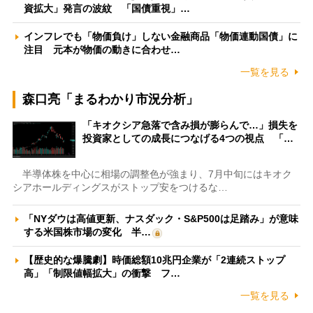
資拡大」発言の波紋 「国債重視」…
インフレでも「物価負け」しない金融商品「物価連動国債」に
注目 元本が物価の動きに合わせ…
一覧を見る
森口亮「まるわかり市況分析」
「キオクシア急落で含み損が膨らんで…」損失を
投資家としての成長につなげる4つの視点 「…
半導体株を中心に相場の調整色が強まり、7月中旬にはキオク
シアホールディングスがストップ安をつけるな…
「NYダウは高値更新、ナスダック・S&P500は足踏み」が意味
する米国株市場の変化 半…
【歴史的な爆騰劇】時価総額10兆円企業が「2連続ストップ
高」「制限値幅拡大」の衝撃 フ…
一覧を見る