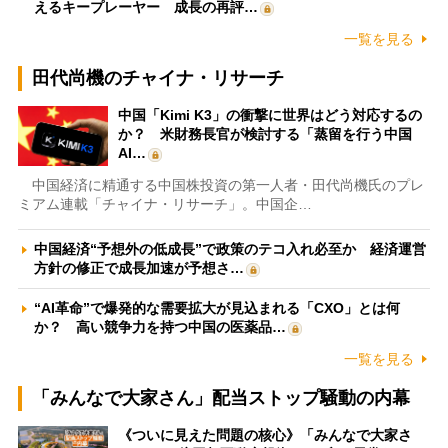
えるキープレーヤー 成長の再評…
一覧を見る
田代尚機のチャイナ・リサーチ
中国「Kimi K3」の衝撃に世界はどう対応するの
か？ 米財務長官が検討する「蒸留を行う中国
AI…
中国経済に精通する中国株投資の第一人者・田代尚機氏のプレ
ミアム連載「チャイナ・リサーチ」。中国企…
中国経済“予想外の低成長”で政策のテコ入れ必至か 経済運営
方針の修正で成長加速が予想さ…
“AI革命”で爆発的な需要拡大が見込まれる「CXO」とは何
か？ 高い競争力を持つ中国の医薬品…
一覧を見る
「みんなで大家さん」配当ストップ騒動の内幕
《ついに見えた問題の核心》「みんなで大家さ