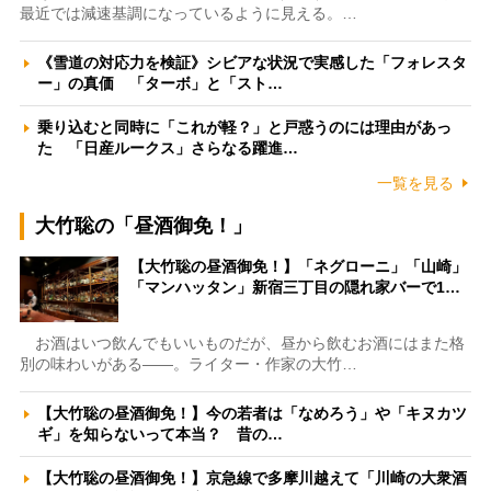
最近では減速基調になっているように見える。…
《雪道の対応力を検証》シビアな状況で実感した「フォレスタ
ー」の真価 「ターボ」と「スト…
乗り込むと同時に「これが軽？」と戸惑うのには理由があっ
た 「日産ルークス」さらなる躍進…
一覧を見る
大竹聡の「昼酒御免！」
【大竹聡の昼酒御免！】「ネグローニ」「山崎」
「マンハッタン」新宿三丁目の隠れ家バーで1…
お酒はいつ飲んでもいいものだが、昼から飲むお酒にはまた格
別の味わいがある――。ライター・作家の大竹…
【大竹聡の昼酒御免！】今の若者は「なめろう」や「キヌカツ
ギ」を知らないって本当？ 昔の…
【大竹聡の昼酒御免！】京急線で多摩川越えて「川崎の大衆酒