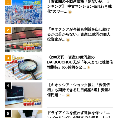
【首都圏の不動産価格「危ない駅」ラ
1
ンキング】“中古マンション売れ行き鈍
化”のワー…
「キオクシアが今後も利益を出し続け
2
るかは分からない」資産11億円の個人
投資家が…
《200万円→資産10億円超の
3
DAIBOUCHOU氏が「年末までに株価倍
増期待」の5銘柄を公…
【キオクシア・ショック後に「株価倍
4
増」も期待できる注目銘柄5選】資産3
億円超・…
ドライアイスを使わず遺体を保つ「エ
5
ンバーミング」が日本でも普及 1～2