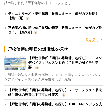
詰め込まれた「天下無敵の株コミック」とし…
テクニカル分析・集中講義 投資コミック「俺がカブ番長！」
【第10回】
不透明相場に勝つ信用取引の極意 投資コミック「俺がカブ番
長！」【第9回】
一覧を見る
戸松信博の明日の爆騰株を探せ！
【戸松信博氏「明日の爆騰株」を探せ】トーメン
デバイス：サムスンを通じて世界のAIメモリ需
要…
新聞や雑誌など多数の金融メディアに出演するグローバルリン
クアドバイザーズ代表の戸松信博氏が、最新…
【戸松信博氏「明日の爆騰株」を探せ】レーザーテック：最先
端半導体の製造に不可欠な検査装…
【戸松信博氏「明日の爆騰株」を探せ】TDK：AIインフラを支