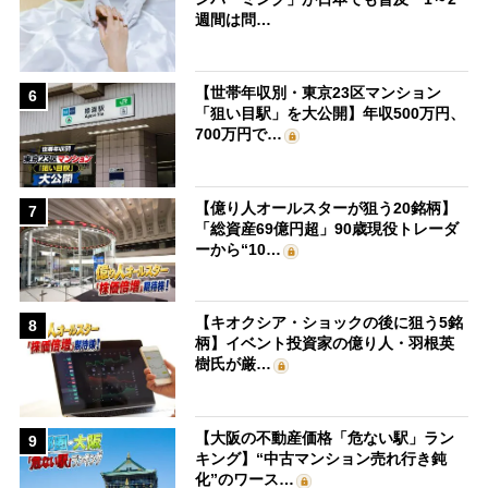
週間は問…
【世帯年収別・東京23区マンション
6
「狙い目駅」を大公開】年収500万円、
700万円で…
【億り人オールスターが狙う20銘柄】
7
「総資産69億円超」90歳現役トレーダ
ーから“10…
【キオクシア・ショックの後に狙う5銘
8
柄】イベント投資家の億り人・羽根英
樹氏が厳…
【大阪の不動産価格「危ない駅」ラン
9
キング】“中古マンション売れ行き鈍
化”のワース…