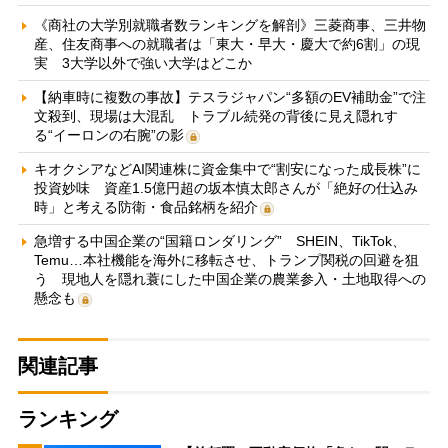
《商社の大学別就職者数ランキングを解剖》三菱商事、三井物
産、住友商事への就職者は「東大・早大・慶大で約6割」の現
実 3大学以外で強い大学はどこか
【納車時に複数の事故】テスラジャパン“多額のEV補助金”で注
文殺到、現場は大混乱 トラブル続発の背後に見え隠れす
る“イーロンの右腕”の影
キオクシアなどAI関連株に資金集中で“割安になった成長株”に
投資妙味 資産1.5億円超の坂本慎太郎さんが「絶好の仕込み
時」と考える防衛・食品銘柄を紹介
急増する中国企業の“国籍ロンダリング” SHEIN、TikTok、
Temu…本社機能を海外に移転させ、トランプ関税の回避を狙
う 現地人を隠れ蓑にした中国企業の農業参入・土地取得への
懸念も
関連記事
ランキング