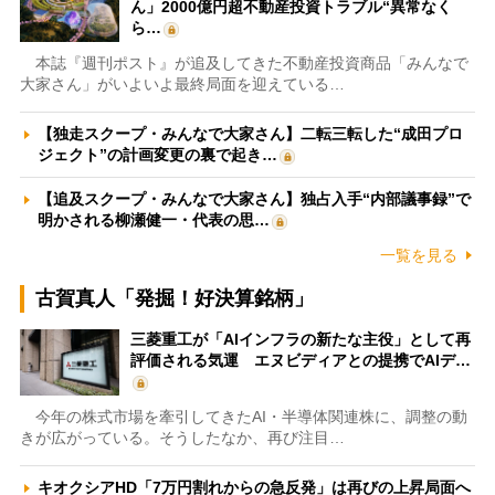
ん」2000億円超不動産投資トラブル“異常なく
ら…
本誌『週刊ポスト』が追及してきた不動産投資商品「みんなで
大家さん」がいよいよ最終局面を迎えている…
【独走スクープ・みんなで大家さん】二転三転した“成田プロ
ジェクト”の計画変更の裏で起き…
【追及スクープ・みんなで大家さん】独占入手“内部議事録”で
明かされる柳瀬健一・代表の思…
一覧を見る
古賀真人「発掘！好決算銘柄」
三菱重工が「AIインフラの新たな主役」として再
評価される気運 エヌビディアとの提携でAIデ…
今年の株式市場を牽引してきたAI・半導体関連株に、調整の動
きが広がっている。そうしたなか、再び注目…
キオクシアHD「7万円割れからの急反発」は再びの上昇局面へ