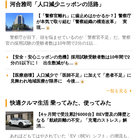
河合雅司「人口減少ニッポンの活路」
【「警察官離れ」に歯止めはかかるか？】警察庁
が本気で取り組む「警察組織の構造改革」 実
現…
警察庁が目下、頭を悩ませているのが「警察官不足」だ。警察
官の採用試験の受験者数は10年間で2分の1以…
【安全・安心ニッポンの危機】採用試験受験者数は10年間で2
分の1以下に！ 出生数減がも…
【医療崩壊】人口減少で「医師不足」に加えて「患者不足」に
見舞われ地域医療が限界に 今後…
一覧を見る
快適クルマ生活 乗ってみた、使ってみた
【4ヶ月間で受注累計6000台】BEV普及の障壁と
なる「航続距離の不安」「充電のストレス」解
消…
あれほどもてはやされていた「EV（BEV）シフト」の潮流も、