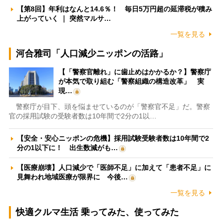
【第8回】年利はなんと14.6％！ 毎日5万円超の延滞税が積み
上がっていく ｜ 突然マルサ…
一覧を見る
河合雅司「人口減少ニッポンの活路」
【「警察官離れ」に歯止めはかかるか？】警察庁
が本気で取り組む「警察組織の構造改革」 実
現…
警察庁が目下、頭を悩ませているのが「警察官不足」だ。警察
官の採用試験の受験者数は10年間で2分の1以…
【安全・安心ニッポンの危機】採用試験受験者数は10年間で2
分の1以下に！ 出生数減がも…
【医療崩壊】人口減少で「医師不足」に加えて「患者不足」に
見舞われ地域医療が限界に 今後…
一覧を見る
快適クルマ生活 乗ってみた、使ってみた