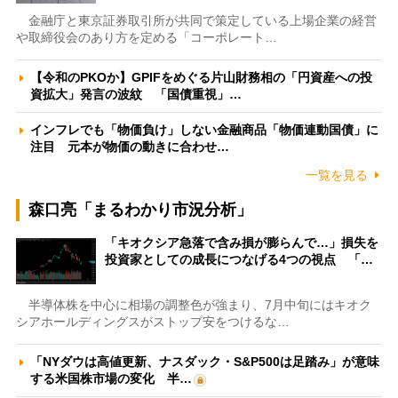
金融庁と東京証券取引所が共同で策定している上場企業の経営
や取締役会のあり方を定める「コーポレート…
【令和のPKOか】GPIFをめぐる片山財務相の「円資産への投
資拡大」発言の波紋 「国債重視」…
インフレでも「物価負け」しない金融商品「物価連動国債」に
注目 元本が物価の動きに合わせ…
一覧を見る
森口亮「まるわかり市況分析」
「キオクシア急落で含み損が膨らんで…」損失を
投資家としての成長につなげる4つの視点 「…
半導体株を中心に相場の調整色が強まり、7月中旬にはキオク
シアホールディングスがストップ安をつけるな…
「NYダウは高値更新、ナスダック・S&P500は足踏み」が意味
する米国株市場の変化 半…