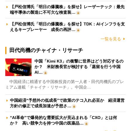
【戸松信博氏「明日の爆騰株」を探せ】レーザーテック：最先
端半導体の製造に不可欠な検査装…
【戸松信博氏「明日の爆騰株」を探せ】TDK：AIインフラを支
えるキープレーヤー 成長の再評…
一覧を見る
田代尚機のチャイナ・リサーチ
中国「Kimi K3」の衝撃に世界はどう対応するの
か？ 米財務長官が検討する「蒸留を行う中国
AI…
中国経済に精通する中国株投資の第一人者・田代尚機氏のプレ
ミアム連載「チャイナ・リサーチ」。中国企…
中国経済“予想外の低成長”で政策のテコ入れ必至か 経済運営
方針の修正で成長加速が予想さ…
“AI革命”で爆発的な需要拡大が見込まれる「CXO」とは何
か？ 高い競争力を持つ中国の医薬品…