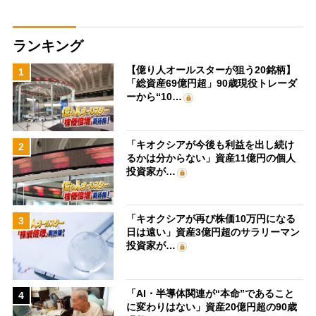
ランキング
【億り人オールスターが狙う20銘柄】
1
「総資産69億円超」90歳現役トレーダ
ーから“10…
「キオクシアが今後も利益を出し続け
2
るかは分からない」資産11億円の個人
投資家が…
「キオクシアが再び株価10万円になる
3
日は遠い」資産3億円超のサラリーマン
投資家が…
「AI・半導体関連が“本命”であること
4
に変わりはない」資産20億円超の90歳