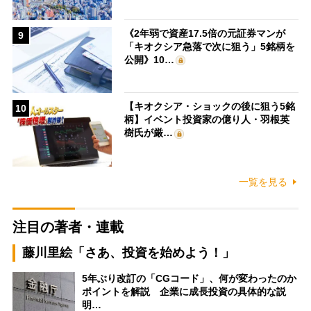
《2年弱で資産17.5倍の元証券マンが
9
「キオクシア急落で次に狙う」5銘柄を
公開》10…
【キオクシア・ショックの後に狙う5銘
10
柄】イベント投資家の億り人・羽根英
樹氏が厳…
一覧を見る
注目の著者・連載
藤川里絵「さあ、投資を始めよう！」
5年ぶり改訂の「CGコード」、何が変わったのか
ポイントを解説 企業に成長投資の具体的な説
明…