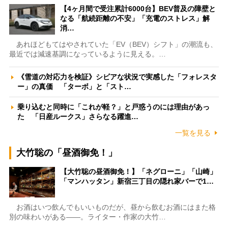
【4ヶ月間で受注累計6000台】BEV普及の障壁と
なる「航続距離の不安」「充電のストレス」解
消…
あれほどもてはやされていた「EV（BEV）シフト」の潮流も、
最近では減速基調になっているように見える。…
《雪道の対応力を検証》シビアな状況で実感した「フォレスタ
ー」の真価 「ターボ」と「スト…
乗り込むと同時に「これが軽？」と戸惑うのには理由があっ
た 「日産ルークス」さらなる躍進…
一覧を見る
大竹聡の「昼酒御免！」
【大竹聡の昼酒御免！】「ネグローニ」「山崎」
「マンハッタン」新宿三丁目の隠れ家バーで1…
お酒はいつ飲んでもいいものだが、昼から飲むお酒にはまた格
別の味わいがある――。ライター・作家の大竹…