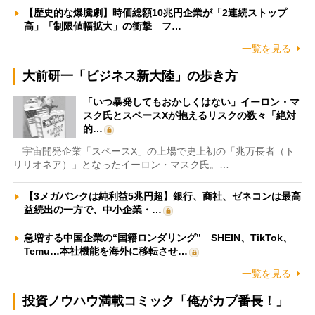
【歴史的な爆騰劇】時価総額10兆円企業が「2連続ストップ
高」「制限値幅拡大」の衝撃 フ…
一覧を見る
大前研一「ビジネス新大陸」の歩き方
「いつ暴発してもおかしくはない」イーロン・マ
スク氏とスペースXが抱えるリスクの数々「絶対
的…
宇宙開発企業「スペースX」の上場で史上初の「兆万長者（ト
リリオネア）」となったイーロン・マスク氏。…
【3メガバンクは純利益5兆円超】銀行、商社、ゼネコンは最高
益続出の一方で、中小企業・…
急増する中国企業の“国籍ロンダリング” SHEIN、TikTok、
Temu…本社機能を海外に移転させ…
一覧を見る
投資ノウハウ満載コミック「俺がカブ番長！」