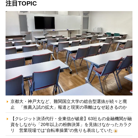
注目TOPIC
京都大・神戸大など、難関国立大学の総合型選抜が続々と廃
止 「推薦入試の拡大」報道と現実の乖離はなぜ起きるのか
【クレジット決済代行・全東信が破産】63社もの金融機関が融
資をしながら「20年以上の粉飾決算」を見抜けなかったカラク
リ 営業現場では“自転車操業”の焦りも表出していた