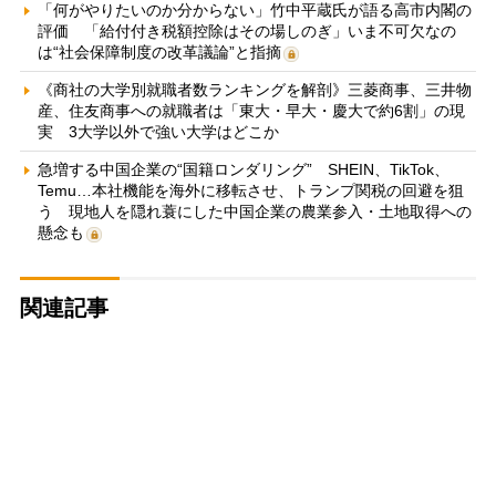
「何がやりたいのか分からない」竹中平蔵氏が語る高市内閣の
評価 「給付付き税額控除はその場しのぎ」いま不可欠なの
は“社会保障制度の改革議論”と指摘
《商社の大学別就職者数ランキングを解剖》三菱商事、三井物
産、住友商事への就職者は「東大・早大・慶大で約6割」の現
実 3大学以外で強い大学はどこか
急増する中国企業の“国籍ロンダリング” SHEIN、TikTok、
Temu…本社機能を海外に移転させ、トランプ関税の回避を狙
う 現地人を隠れ蓑にした中国企業の農業参入・土地取得への
懸念も
関連記事