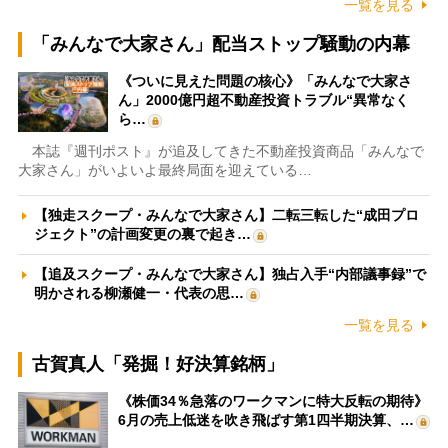
一覧を見る
「みんなで大家さん」配当ストップ騒動の内幕
《ついに見えた問題の核心》「みんなで大家さ
ん」2000億円超不動産投資トラブル“異常なく
ら…
本誌『週刊ポスト』が追及してきた不動産投資商品「みんなで
大家さん」がいよいよ最終局面を迎えている…
【独走スクープ・みんなで大家さん】二転三転した“成田プロ
ジェクト”の計画変更の裏で起き…
【追及スクープ・みんなで大家さん】独占入手“内部議事録”で
明かされる柳瀬健一・代表の思…
一覧を見る
古賀真人「発掘！好決算銘柄」
《株価34％急落のワークマンに特大反転の期待》
6月の売上低迷を吹き飛ばす第1四半期決算、…