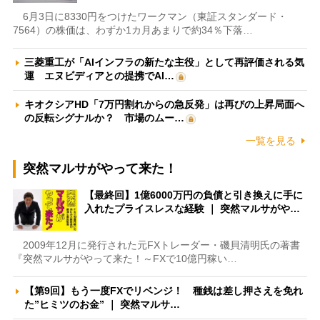
6月3日に8330円をつけたワークマン（東証スタンダード・
7564）の株価は、わずか1カ月あまりで約34％下落…
三菱重工が「AIインフラの新たな主役」として再評価される気
運 エヌビディアとの提携でAI…
キオクシアHD「7万円割れからの急反発」は再びの上昇局面へ
の反転シグナルか？ 市場のムー…
一覧を見る
突然マルサがやって来た！
【最終回】1億6000万円の負債と引き換えに手に
入れたプライスレスな経験 ｜ 突然マルサがや…
2009年12月に発行された元FXトレーダー・磯貝清明氏の著書
『突然マルサがやって来た！～FXで10億円稼い…
【第9回】もう一度FXでリベンジ！ 種銭は差し押さえを免れ
た”ヒミツのお金” ｜ 突然マルサ…