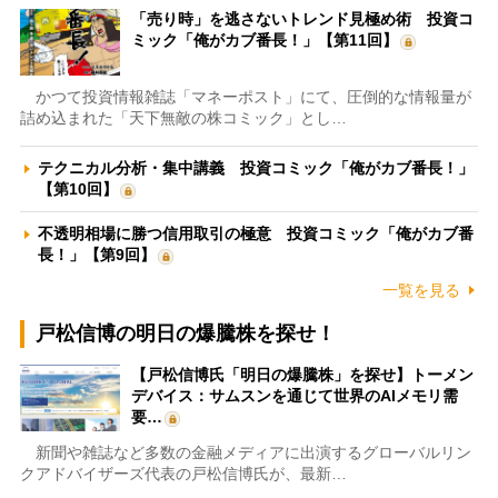
「売り時」を逃さないトレンド見極め術 投資コ
ミック「俺がカブ番長！」【第11回】
かつて投資情報雑誌「マネーポスト」にて、圧倒的な情報量が
詰め込まれた「天下無敵の株コミック」とし…
テクニカル分析・集中講義 投資コミック「俺がカブ番長！」
【第10回】
不透明相場に勝つ信用取引の極意 投資コミック「俺がカブ番
長！」【第9回】
一覧を見る
戸松信博の明日の爆騰株を探せ！
【戸松信博氏「明日の爆騰株」を探せ】トーメン
デバイス：サムスンを通じて世界のAIメモリ需
要…
新聞や雑誌など多数の金融メディアに出演するグローバルリン
クアドバイザーズ代表の戸松信博氏が、最新…