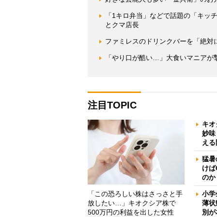
「1キロ弁当」などで話題の「キッチ
とクマ店長
ファミレスのドリンクバーを「絶対
「やり口が酷い…」大食いマニアが
注目TOPIC
キオ
妙味
える
猛暑
けば
のか
「この恐ろしい株はさっさと手
小学
放したい…」キオクシア株で
薄状
500万円の利益を出した女性
別が