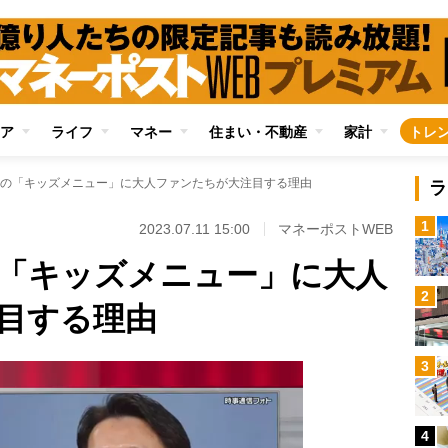
ア
ライフ
マネー
住まい・不動産
家計
トレ
の「キッズメニュー」に大人ファンたちが大注目する理由
ラ
1
2023.07.11 15:00
マネーポストWEB
「キッズメニュー」に大人
2
目する理由
3
4