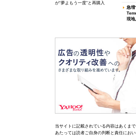
が“夢よもう一度”と再購入
急増
Te
現地
当サイトに記載されている内容はあくまで
あたっては読者ご自身の判断と責任におい