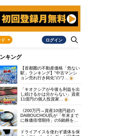
ンド
ログイン
ンキング
【首都圏の不動産価格「危ない
駅」ランキング】“中古マンシ
ョン売れ行き鈍化”のワ…
「キオクシアが今後も利益を出
し続けるかは分からない」資産
11億円の個人投資家…
《200万円→資産10億円超の
DAIBOUCHOU氏が「年末まで
に株価倍増期待」の5銘柄を…
ドライアイスを使わず遺体を保