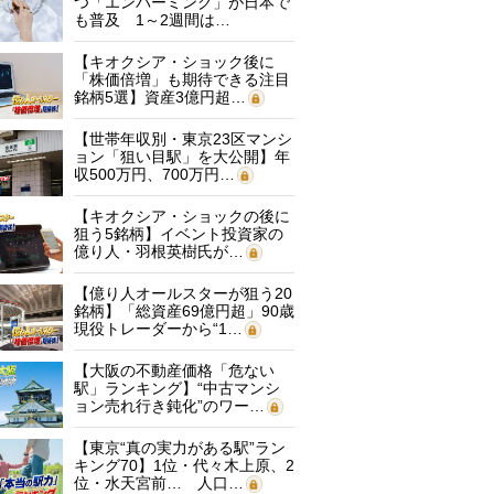
つ「エンバーミング」が日本で
も普及 1～2週間は…
【キオクシア・ショック後に
「株価倍増」も期待できる注目
銘柄5選】資産3億円超…
【世帯年収別・東京23区マンシ
ョン「狙い目駅」を大公開】年
収500万円、700万円…
【キオクシア・ショックの後に
狙う5銘柄】イベント投資家の
億り人・羽根英樹氏が…
【億り人オールスターが狙う20
銘柄】「総資産69億円超」90歳
現役トレーダーから“1…
【大阪の不動産価格「危ない
駅」ランキング】“中古マンシ
ョン売れ行き鈍化”のワー…
【東京“真の実力がある駅”ラン
キング70】1位・代々木上原、2
位・水天宮前… 人口…