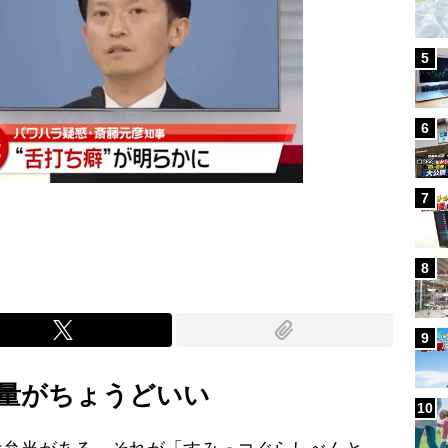
5
6
7
8
9
量がちょうどいい
10