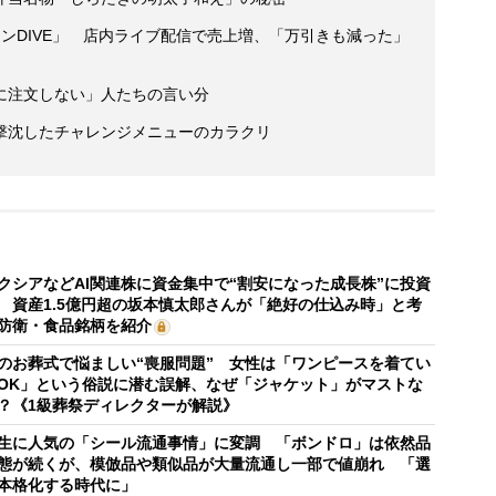
ンDIVE」 店内ライブ配信で売上増、「万引きも減った」
に注文しない」人たちの言い分
撃沈したチャレンジメニューのカラクリ
クシアなどAI関連株に資金集中で“割安になった成長株”に投資
 資産1.5億円超の坂本慎太郎さんが「絶好の仕込み時」と考
防衛・食品銘柄を紹介
のお葬式で悩ましい“喪服問題” 女性は「ワンピースを着てい
OK」という俗説に潜む誤解、なぜ「ジャケット」がマストな
？《1級葬祭ディレクターが解説》
生に人気の「シール流通事情」に変調 「ボンドロ」は依然品
態が続くが、模倣品や類似品が大量流通し一部で値崩れ 「選
本格化する時代に」