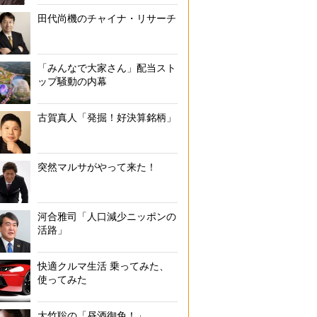
田代尚機のチャイナ・リサーチ
「みんなで大家さん」配当スト
ップ騒動の内幕
古賀真人「発掘！好決算銘柄」
突然マルサがやって来た！
河合雅司「人口減少ニッポンの
活路」
快適クルマ生活 乗ってみた、
使ってみた
大竹聡の「昼酒御免！」