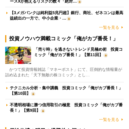
ースXが抱えるリスクの数々「絶対…
【3メガバンクは純利益5兆円超】銀行、商社、ゼネコンは最高
益続出の一方で、中小企業・…
一覧を見る
投資ノウハウ満載コミック「俺がカブ番長！」
「売り時」を逃さないトレンド見極め術 投資コ
ミック「俺がカブ番長！」【第11回】
かつて投資情報雑誌「マネーポスト」にて、圧倒的な情報量が
詰め込まれた「天下無敵の株コミック」とし…
テクニカル分析・集中講義 投資コミック「俺がカブ番長！」
【第10回】
不透明相場に勝つ信用取引の極意 投資コミック「俺がカブ番
長！」【第9回】
一覧を見る