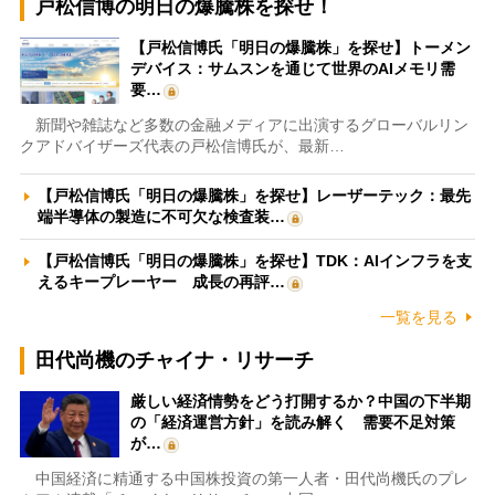
戸松信博の明日の爆騰株を探せ！
【戸松信博氏「明日の爆騰株」を探せ】トーメン
デバイス：サムスンを通じて世界のAIメモリ需
要…
新聞や雑誌など多数の金融メディアに出演するグローバルリン
クアドバイザーズ代表の戸松信博氏が、最新…
【戸松信博氏「明日の爆騰株」を探せ】レーザーテック：最先
端半導体の製造に不可欠な検査装…
【戸松信博氏「明日の爆騰株」を探せ】TDK：AIインフラを支
えるキープレーヤー 成長の再評…
一覧を見る
田代尚機のチャイナ・リサーチ
厳しい経済情勢をどう打開するか？中国の下半期
の「経済運営方針」を読み解く 需要不足対策
が…
中国経済に精通する中国株投資の第一人者・田代尚機氏のプレ