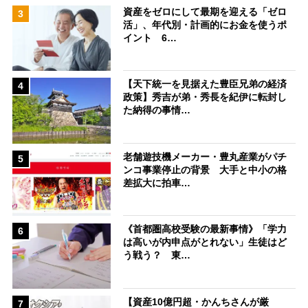
資産をゼロにして最期を迎える「ゼロ
3
活」、年代別・計画的にお金を使うポ
イント 6…
【天下統一を見据えた豊臣兄弟の経済
4
政策】秀吉が弟・秀長を紀伊に転封し
た納得の事情…
老舗遊技機メーカー・豊丸産業がパチ
5
ンコ事業停止の背景 大手と中小の格
差拡大に拍車…
《首都圏高校受験の最新事情》「学力
6
は高いが内申点がとれない」生徒はど
う戦う？ 東…
【資産10億円超・かんちさんが厳
7