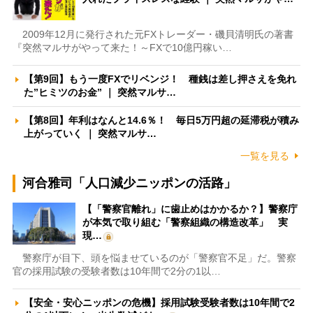
2009年12月に発行された元FXトレーダー・磯貝清明氏の著書
『突然マルサがやって来た！～FXで10億円稼い…
【第9回】もう一度FXでリベンジ！ 種銭は差し押さえを免れ
た”ヒミツのお金” ｜ 突然マルサ…
【第8回】年利はなんと14.6％！ 毎日5万円超の延滞税が積み
上がっていく ｜ 突然マルサ…
一覧を見る
河合雅司「人口減少ニッポンの活路」
【「警察官離れ」に歯止めはかかるか？】警察庁
が本気で取り組む「警察組織の構造改革」 実
現…
警察庁が目下、頭を悩ませているのが「警察官不足」だ。警察
官の採用試験の受験者数は10年間で2分の1以…
【安全・安心ニッポンの危機】採用試験受験者数は10年間で2