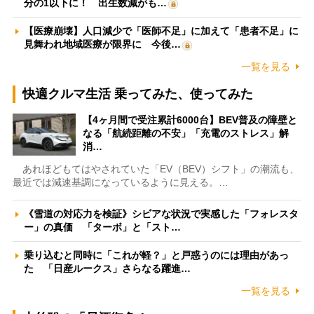
分の1以下に！ 出生数減がも…
【医療崩壊】人口減少で「医師不足」に加えて「患者不足」に
見舞われ地域医療が限界に 今後…
一覧を見る
快適クルマ生活 乗ってみた、使ってみた
【4ヶ月間で受注累計6000台】BEV普及の障壁と
なる「航続距離の不安」「充電のストレス」解
消…
あれほどもてはやされていた「EV（BEV）シフト」の潮流も、
最近では減速基調になっているように見える。…
《雪道の対応力を検証》シビアな状況で実感した「フォレスタ
ー」の真価 「ターボ」と「スト…
乗り込むと同時に「これが軽？」と戸惑うのには理由があっ
た 「日産ルークス」さらなる躍進…
一覧を見る