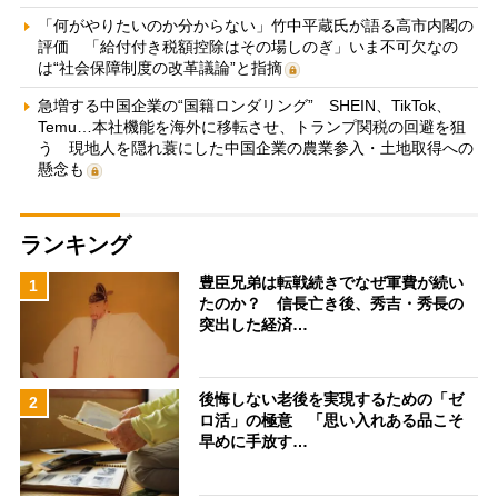
「何がやりたいのか分からない」竹中平蔵氏が語る高市内閣の
評価 「給付付き税額控除はその場しのぎ」いま不可欠なの
は“社会保障制度の改革議論”と指摘
急増する中国企業の“国籍ロンダリング” SHEIN、TikTok、
Temu…本社機能を海外に移転させ、トランプ関税の回避を狙
う 現地人を隠れ蓑にした中国企業の農業参入・土地取得への
懸念も
ランキング
豊臣兄弟は転戦続きでなぜ軍費が続い
1
たのか？ 信長亡き後、秀吉・秀長の
突出した経済…
後悔しない老後を実現するための「ゼ
2
ロ活」の極意 「思い入れある品こそ
早めに手放す…