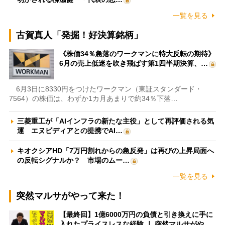
一覧を見る
古賀真人「発掘！好決算銘柄」
《株価34％急落のワークマンに特大反転の期待》
6月の売上低迷を吹き飛ばす第1四半期決算、…
6月3日に8330円をつけたワークマン（東証スタンダード・
7564）の株価は、わずか1カ月あまりで約34％下落…
三菱重工が「AIインフラの新たな主役」として再評価される気
運 エヌビディアとの提携でAI…
キオクシアHD「7万円割れからの急反発」は再びの上昇局面へ
の反転シグナルか？ 市場のムー…
一覧を見る
突然マルサがやって来た！
【最終回】1億6000万円の負債と引き換えに手に
入れたプライスレスな経験 ｜ 突然マルサがや…