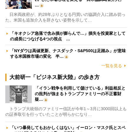
…
日米両政府が、約28年ぶりとなる円買いの協調介入に踏み切っ
た。米国も追加介入を辞さない姿勢を示して…
「キオクシア急落で含み損が膨らんで…」損失を投資家として
の成長につなげる4つの視点 …
「NYダウは高値更新、ナスダック・S&P500は足踏み」が意味
する米国株市場の変化 半…
一覧を見る
大前研一「ビジネス新大陸」の歩き方
「イラン戦争を利用して儲けている」利益相反と
の批判が強まるトランプファミリーの不正蓄財
疑…
トランプ大統領のファミリー信託が今年1～3月に3000回以上も
の証券取引を行っていたことが明らかになり…
「いつ暴発してもおかしくはない」イーロン・マスク氏とスペ