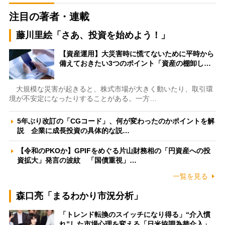
注目の著者・連載
藤川里絵「さあ、投資を始めよう！」
【資産運用】大災害時に慌てないために平時から
備えておきたい3つのポイント「資産の棚卸し…
大規模な災害が起きると、株式市場が大きく動いたり、取引環
境が不安定になったりすることがある。一方…
5年ぶり改訂の「CGコード」、何が変わったのかポイントを解
説 企業に成長投資の具体的な説…
【令和のPKOか】GPIFをめぐる片山財務相の「円資産への投
資拡大」発言の波紋 「国債重視」…
一覧を見る
森口亮「まるわかり市況分析」
「トレンド転換のスイッチになり得る」“介入慣
れ”した市場心理を変える「日米協調為替介入」