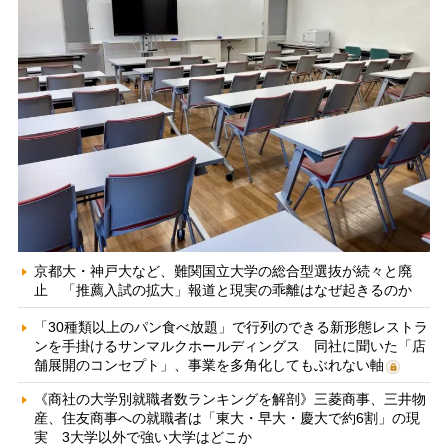
京都大・神戸大など、難関国立大学の総合型選抜が続々と廃
止 「推薦入試の拡大」報道と現実の乖離はなぜ起きるのか
「30種類以上のパン食べ放題」で行列のできる新形態レストラ
ンを手掛けるサンマルクホールディングス 同社に聞いた「店
舗展開のコンセプト」、事業を多角化してもぶれない軸
《商社の大学別就職者数ランキングを解剖》三菱商事、三井物
産、住友商事への就職者は「東大・早大・慶大で約6割」の現
実 3大学以外で強い大学はどこか