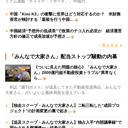
ミアム連載「チャイナ・リサーチ」。中国の…
中国「Kimi K3」の衝撃に世界はどう対応するのか？ 米財務
長官が検討する「蒸留を行う中国…
中国経済“予想外の低成長”で政策のテコ入れ必至か 経済運営
方針の修正で成長加速が予想さ…
一覧を見る
「みんなで大家さん」配当ストップ騒動の内幕
《ついに見えた問題の核心》「みんなで大家さ
ん」2000億円超不動産投資トラブル“異常なく
ら…
本誌『週刊ポスト』が追及してきた不動産投資商品「みんなで
大家さん」がいよいよ最終局面を迎えている…
【独走スクープ・みんなで大家さん】二転三転した“成田プロ
ジェクト”の計画変更の裏で起き…
【追及スクープ・みんなで大家さん】独占入手“内部議事録”で
明かされる柳瀬健一・代表の思…