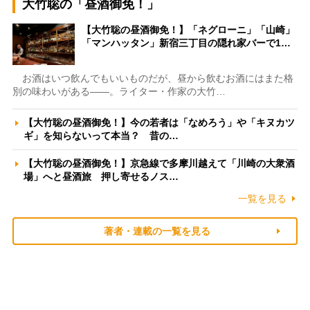
大竹聡の「昼酒御免！」
【大竹聡の昼酒御免！】「ネグローニ」「山崎」
「マンハッタン」新宿三丁目の隠れ家バーで1…
お酒はいつ飲んでもいいものだが、昼から飲むお酒にはまた格
別の味わいがある――。ライター・作家の大竹…
【大竹聡の昼酒御免！】今の若者は「なめろう」や「キヌカツ
ギ」を知らないって本当？ 昔の…
【大竹聡の昼酒御免！】京急線で多摩川越えて「川崎の大衆酒
場」へと昼酒旅 押し寄せるノス…
一覧を見る
著者・連載の一覧を見る