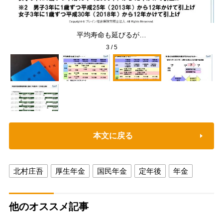
命よ
平均寿命も延びるが…
3
/
5
本文に戻る
北村庄吾
厚生年金
国民年金
定年後
年金
他のオススメ記事