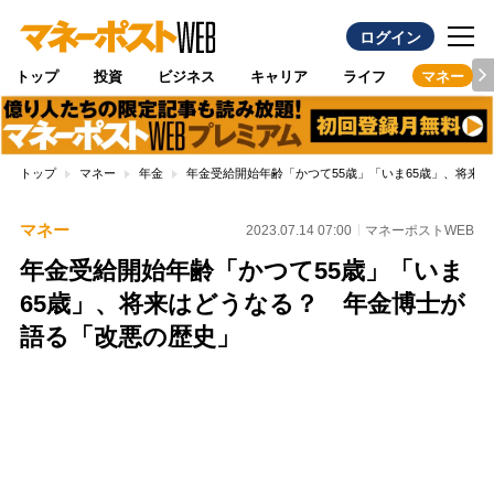
ログイン
トップ
投資
ビジネス
キャリア
ライフ
マネー
トップ
マネー
年金
年金受給開始年齢「かつて55歳」「いま65歳」、将来
マネー
2023.07.14 07:00
マネーポストWEB
年金受給開始年齢「かつて55歳」「いま
65歳」、将来はどうなる？ 年金博士が
語る「改悪の歴史」
Loaded
:
79.52%
/
Unmute