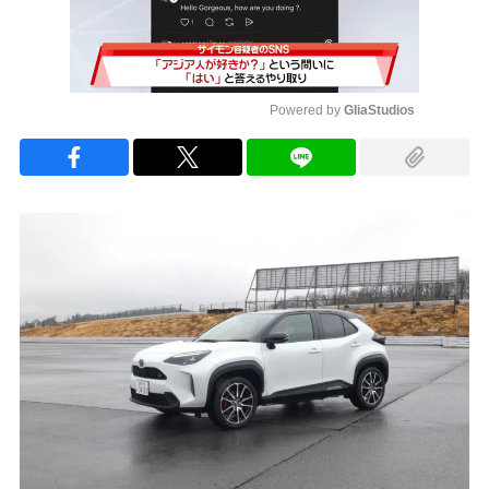
Powered by 
GliaStudios
Mute