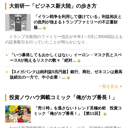
大前研一「ビジネス新大陸」の歩き方
「イラン戦争を利用して儲けている」利益相反と
の批判が強まるトランプファミリーの不正蓄財
疑…
トランプ大統領のファミリー信託が今年1～3月に3000回以上も
の証券取引を行っていたことが明らかになり…
「いつ暴発してもおかしくはない」イーロン・マスク氏とスペ
ースXが抱えるリスクの数々「絶対…
【3メガバンクは純利益5兆円超】銀行、商社、ゼネコンは最高
益続出の一方で、中小企業・…
一覧を見る
投資ノウハウ満載コミック「俺がカブ番長！」
「売り時」を逃さないトレンド見極め術 投資コ
ミック「俺がカブ番長！」【第11回】