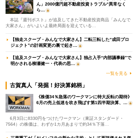
ん」2000億円超不動産投資トラブル“異常なく
ら…
本誌『週刊ポスト』が追及してきた不動産投資商品「みんなで
大家さん」がいよいよ最終局面を迎えている…
【独走スクープ・みんなで大家さん】二転三転した“成田プロ
ジェクト”の計画変更の裏で起き…
【追及スクープ・みんなで大家さん】独占入手“内部議事録”で
明かされる柳瀬健一・代表の思…
一覧を見る
古賀真人「発掘！好決算銘柄」
《株価34％急落のワークマンに特大反転の期待》
6月の売上低迷を吹き飛ばす第1四半期決算、…
6月3日に8330円をつけたワークマン（東証スタンダード・
7564）の株価は、わずか1カ月あまりで約34％下落…