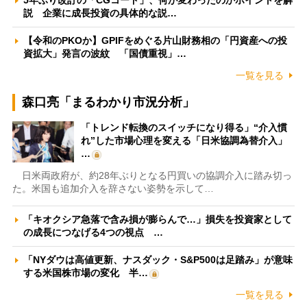
5年ぶり改訂の「CGコード」、何が変わったのかポイントを解
説 企業に成長投資の具体的な説…
【令和のPKOか】GPIFをめぐる片山財務相の「円資産への投
資拡大」発言の波紋 「国債重視」…
一覧を見る
森口亮「まるわかり市況分析」
「トレンド転換のスイッチになり得る」“介入慣
れ”した市場心理を変える「日米協調為替介入」
…
日米両政府が、約28年ぶりとなる円買いの協調介入に踏み切っ
た。米国も追加介入を辞さない姿勢を示して…
「キオクシア急落で含み損が膨らんで…」損失を投資家として
の成長につなげる4つの視点 …
「NYダウは高値更新、ナスダック・S&P500は足踏み」が意味
する米国株市場の変化 半…
一覧を見る