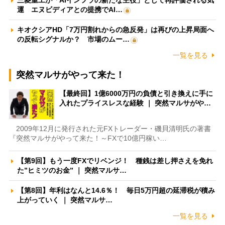
三菱重工が「AIインフラの新たな主役」として再評価される気
運 エヌビディアとの提携でAI…
キオクシアHD「7万円割れからの急反発」は再びの上昇局面へ
の反転シグナルか？ 市場のムー…
一覧を見る
突然マルサがやって来た！
【最終回】1億6000万円の負債と引き換えに手に
入れたプライスレスな経験 ｜ 突然マルサがや…
2009年12月に発行された元FXトレーダー・磯貝清明氏の著書
『突然マルサがやって来た！～FXで10億円稼い…
【第9回】もう一度FXでリベンジ！ 種銭は差し押さえを免れ
た”ヒミツのお金” ｜ 突然マルサ…
【第8回】年利はなんと14.6％！ 毎日5万円超の延滞税が積み
上がっていく ｜ 突然マルサ…
一覧を見る