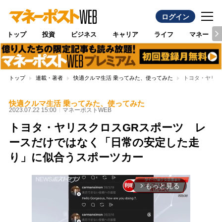
ログイン
トップ
投資
ビジネス
キャリア
ライフ
マネー
トップ
連載・著者
快適クルマ生活 乗ってみた、使ってみた
トヨタ・ヤリス
快適クルマ生活 乗ってみた、使ってみた
2023.07.22 15:00
マネーポストWEB
トヨタ・ヤリスクロスGRスポーツ レ
ースだけではなく「日常の安定した走
り」に似合うスポーツカー
もっと見る
arrow_forward_ios