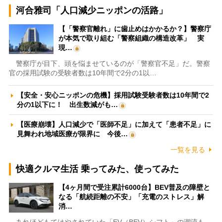
河合雅司「人口減少ニッポンの活路」
【「警察官離れ」に歯止めはかかるか？】警察庁
が本気で取り組む「警察組織の構造改革」 実
現…
警察庁が目下、頭を悩ませているのが「警察官不足」だ。警察
官の採用試験の受験者数は10年間で2分の1以…
【安全・安心ニッポンの危機】採用試験受験者数は10年間で2
分の1以下に！ 出生数減がも…
【医療崩壊】人口減少で「医師不足」に加えて「患者不足」に
見舞われ地域医療が限界に 今後…
一覧を見る
快適クルマ生活 乗ってみた、使ってみた
【4ヶ月間で受注累計6000台】BEV普及の障壁と
なる「航続距離の不安」「充電のストレス」解
消…