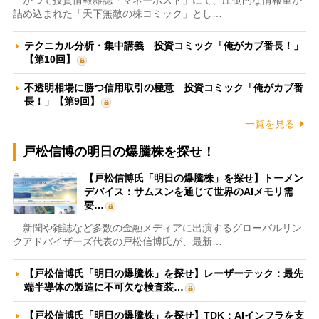
かつて投資情報雑誌「マネーポスト」にて、圧倒的な情報量が
詰め込まれた「天下無敵の株コミック」とし…
テクニカル分析・集中講義 投資コミック「俺がカブ番長！」
【第10回】
不透明相場に勝つ信用取引の極意 投資コミック「俺がカブ番
長！」【第9回】
一覧を見る
戸松信博の明日の爆騰株を探せ！
【戸松信博氏「明日の爆騰株」を探せ】トーメン
デバイス：サムスンを通じて世界のAIメモリ需
要…
新聞や雑誌など多数の金融メディアに出演するグローバルリン
クアドバイザーズ代表の戸松信博氏が、最新…
【戸松信博氏「明日の爆騰株」を探せ】レーザーテック：最先
端半導体の製造に不可欠な検査装…
【戸松信博氏「明日の爆騰株」を探せ】TDK：AIインフラを支