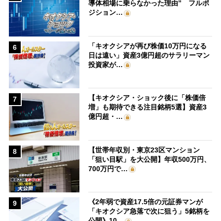
導体相場に乗らなかった理由” フルポ
ジション…
「キオクシアが再び株価10万円になる
6
日は遠い」資産3億円超のサラリーマン
投資家が…
【キオクシア・ショック後に「株価倍
7
増」も期待できる注目銘柄5選】資産3
億円超・…
【世帯年収別・東京23区マンション
8
「狙い目駅」を大公開】年収500万円、
700万円で…
《2年弱で資産17.5倍の元証券マンが
9
「キオクシア急落で次に狙う」5銘柄を
公開》10…