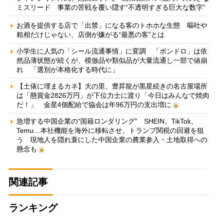
ミスリード 事業の苦戦を覆い隠す“不透明すぎる巨大な数字”
お酒を提供する店で「出禁」になる客のトホホな生態 嘔吐や
粗相だけじゃない、店側が嫌がる“最悪の客”とは
小学生に人気の「シール流通事情」に変調 「ボンドロ」は依
然品薄状態が続くが、模倣品や類似品が大量流通し一部で値崩
れ 「選別が本格化する時代に」
【土俵に埋まるカネ】大の里、豊昇龍が黒星続きの名古屋場所
は「懸賞金2826万円」が下位力士に渡り「今日はみんなで焼肉
だ！」 金星4個配給で協会は年96万円の支出増に
急増する中国企業の“国籍ロンダリング” SHEIN、TikTok、
Temu…本社機能を海外に移転させ、トランプ関税の回避を狙
う 現地人を隠れ蓑にした中国企業の農業参入・土地取得への
懸念も
関連記事
ランキング