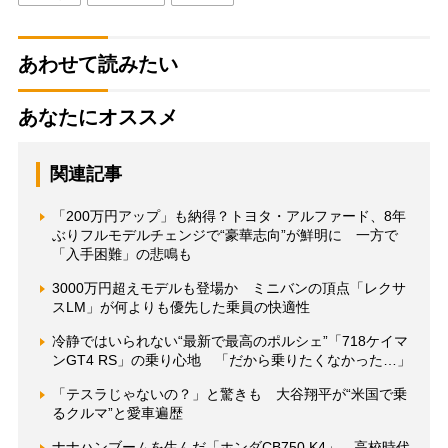
あわせて読みたい
あなたにオススメ
関連記事
「200万円アップ」も納得？トヨタ・アルファード、8年
ぶりフルモデルチェンジで“豪華志向”が鮮明に 一方で
「入手困難」の悲鳴も
3000万円超えモデルも登場か ミニバンの頂点「レクサ
スLM」が何よりも優先した乗員の快適性
冷静ではいられない“最新で最高のポルシェ”「718ケイマ
ンGT4 RS」の乗り心地 「だから乗りたくなかった…」
「テスラじゃないの？」と驚きも 大谷翔平が“米国で乗
るクルマ”と愛車遍歴
ナナハンブームを生んだ「ホンダCB750 K4」 高校時代