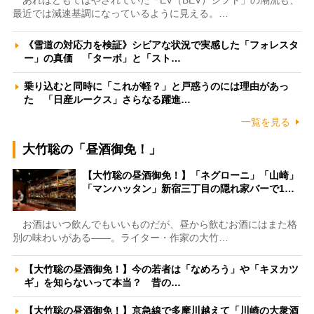
あれほどもてはやされていた「EV（BEV）シフト」の潮流も、
最近では減速基調になっているように見える。…
《雪道の対応力を検証》シビアな状況で実感した「フォレスタ
ー」の真価 「ターボ」と「スト…
乗り込むと同時に「これが軽？」と戸惑うのには理由があっ
た 「日産ルークス」さらなる躍進…
一覧を見る
大竹聡の「昼酒御免！」
【大竹聡の昼酒御免！】「ネグローニ」「山崎」
「マンハッタン」新宿三丁目の隠れ家バーで1…
お酒はいつ飲んでもいいものだが、昼から飲むお酒にはまた格
別の味わいがある――。ライター・作家の大竹…
【大竹聡の昼酒御免！】今の若者は「なめろう」や「キヌカツ
ギ」を知らないって本当？ 昔の…
【大竹聡の昼酒御免！】京急線で多摩川越えて「川崎の大衆酒