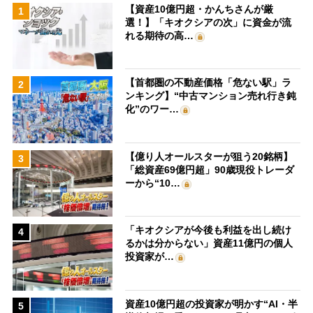
【資産10億円超・かんちさんが厳
1
選！】「キオクシアの次」に資金が流
れる期待の高…
【首都圏の不動産価格「危ない駅」ラ
2
ンキング】“中古マンション売れ行き鈍
化”のワー…
【億り人オールスターが狙う20銘柄】
3
「総資産69億円超」90歳現役トレーダ
ーから“10…
「キオクシアが今後も利益を出し続け
4
るかは分からない」資産11億円の個人
投資家が…
資産10億円超の投資家が明かす“AI・半
5