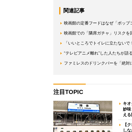
関連記事
映画館の定番フードはなぜ「ポップ
映画館での「隣席ガチャ」リスクを
「いいところでトイレに立たないで
“テレビアニメ離れ”した人たちが語
ファミレスのドリンクバーを「絶対
注目TOPIC
キオ
妙味
える
【ク
しな