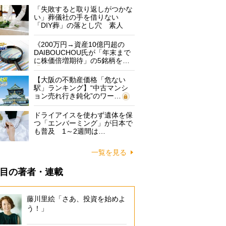
「失敗すると取り返しがつかな
い」葬儀社の手を借りない
「DIY葬」の落とし穴 素人
に…
《200万円→資産10億円超の
DAIBOUCHOU氏が「年末まで
に株価倍増期待」の5銘柄を…
【大阪の不動産価格「危ない
駅」ランキング】“中古マンシ
ョン売れ行き鈍化”のワー…
ドライアイスを使わず遺体を保
つ「エンバーミング」が日本で
も普及 1～2週間は…
一覧を見る
目の著者・連載
藤川里絵「さあ、投資を始めよ
う！」