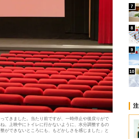
7
8
9
10
注
行ってきました。当たり前ですが、一時停止や後戻りがで
すね。上映中にトイレに行かないように、水分調整するの
調整ができないところにも、もどかしさを感じました」と