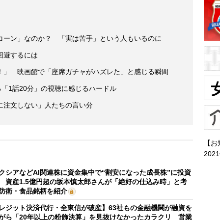
コーン」なのか？ 「実は苦手」という人もいるのに
回避するには
！」 映画館で「座席ガチャがハズレた」と感じる瞬間
る「1話20分」の視聴に感じるハードル
に注文しない」人たちの言い分
【お
202
クシアなどAI関連株に資金集中で“割安になった成長株”に投資
 資産1.5億円超の坂本慎太郎さんが「絶好の仕込み時」と考
防衛・食品銘柄を紹介
レジット決済代行・全東信が破産】63社もの金融機関が融資を
がら「20年以上の粉飾決算」を見抜けなかったカラクリ 営業