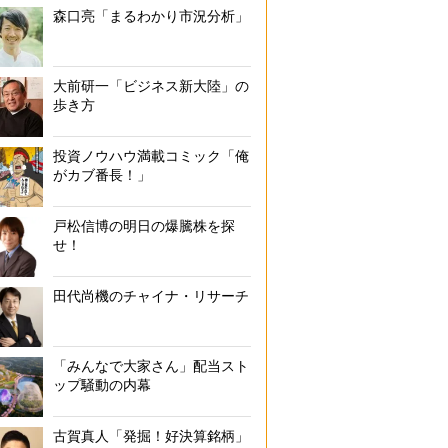
森口亮「まるわかり市況分析」
大前研一「ビジネス新大陸」の
歩き方
投資ノウハウ満載コミック「俺
がカブ番長！」
戸松信博の明日の爆騰株を探
せ！
田代尚機のチャイナ・リサーチ
「みんなで大家さん」配当スト
ップ騒動の内幕
古賀真人「発掘！好決算銘柄」