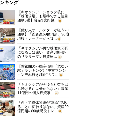
ンキング
【キオクシア・ショック後に
「株価倍増」も期待できる注目
銘柄5選】資産3億円超…
【億り人オールスターが狙う20
銘柄】「総資産69億円超」90歳
現役トレーダーから“1…
「キオクシアが再び株価10万円
になる日は遠い」資産3億円超
のサラリーマン投資家…
【首都圏の不動産価格「危ない
駅」ランキング】“中古マンシ
ョン売れ行き鈍化”のワ…
「キオクシアが今後も利益を出
し続けるかは分からない」資産
11億円の個人投資家…
「AI・半導体関連が“本命”であ
ることに変わりはない」資産20
億円超の90歳現役トレ…