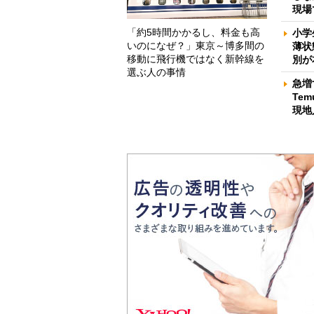
現場
「約5時間かかるし、料金も高
小学
いのになぜ？」東京～博多間の
薄状
移動に飛行機ではなく新幹線を
別が
選ぶ人の事情
急増
Te
現地