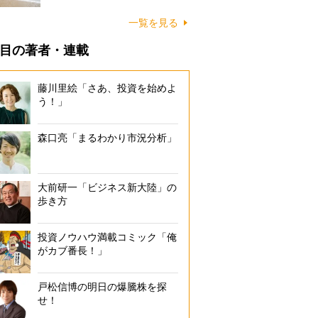
に…
一覧を見る
目の著者・連載
藤川里絵「さあ、投資を始めよ
う！」
森口亮「まるわかり市況分析」
大前研一「ビジネス新大陸」の
歩き方
投資ノウハウ満載コミック「俺
がカブ番長！」
戸松信博の明日の爆騰株を探
せ！