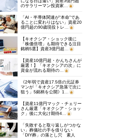
になる日は遠い」資産3億円超
のサラリーマン投資家…
「AI・半導体関連が“本命”であ
ることに変わりはない」資産20
億円超の90歳現役トレ…
【キオクシア・ショック後に
「株価倍増」も期待できる注目
銘柄5選】資産3億円超…
【資産10億円超・かんちさんが
厳選！】「キオクシアの次」に
資金が流れる期待の…
《2年弱で資産17.5倍の元証券
マンが「キオクシア急落で次に
狙う」5銘柄を公開》1…
【資産11億円マック・チェリー
さん厳選「キオクシア・ショッ
ク」後に大化け期待4…
「失敗すると取り返しがつかな
い」葬儀社の手を借りない
「DIY葬」の落とし穴 素人