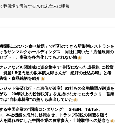
めて葬儀場で号泣する70代未亡人に唖然
0種類以上のパン食べ放題」で行列のできる新形態レストランを
けるサンマルクホールディングス 同社に聞いた「店舗展開の
セプト」、事業を多角化してもぶれない軸
クシアなどAI関連株に資金集中で“割安になった成長株”に投資
 資産1.5億円超の坂本慎太郎さんが「絶好の仕込み時」と考
防衛・食品銘柄を紹介
レジット決済代行・全東信が破産】63社もの金融機関が融資を
がら「20年以上の粉飾決算」を見抜けなかったカラクリ 営業
では“自転車操業”の焦りも表出していた
する中国企業の“国籍ロンダリング” SHEIN、TikTok、
mu…本社機能を海外に移転させ、トランプ関税の回避を狙う
人を隠れ蓑にした中国企業の農業参入・土地取得への懸念も