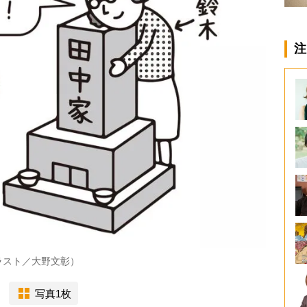
注
ラスト／大野文彰）
写真1枚