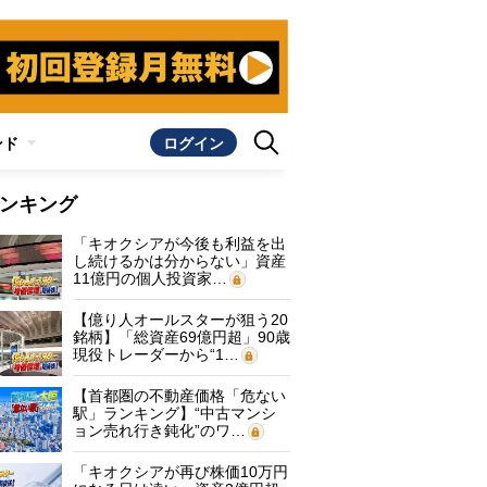
ンド
ログイン
ンキング
「キオクシアが今後も利益を出
し続けるかは分からない」資産
11億円の個人投資家…
【億り人オールスターが狙う20
銘柄】「総資産69億円超」90歳
現役トレーダーから“1…
【首都圏の不動産価格「危ない
駅」ランキング】“中古マンシ
ョン売れ行き鈍化”のワ…
「キオクシアが再び株価10万円