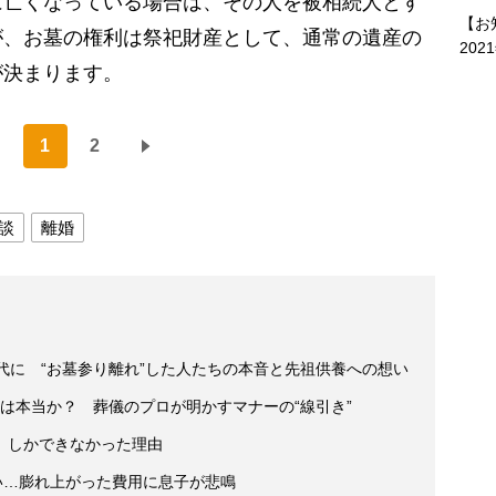
亡くなっている場合は、その人を被相続人とす
【お
が、お墓の権利は祭祀財産として、通常の遺産の
202
が決まります。
1
2
談
離婚
代に “お墓参り離れ”した人たちの本音と先祖供養への想い
は本当か？ 葬儀のプロが明かすマナーの“線引き”
」しかできなかった理由
い…膨れ上がった費用に息子が悲鳴