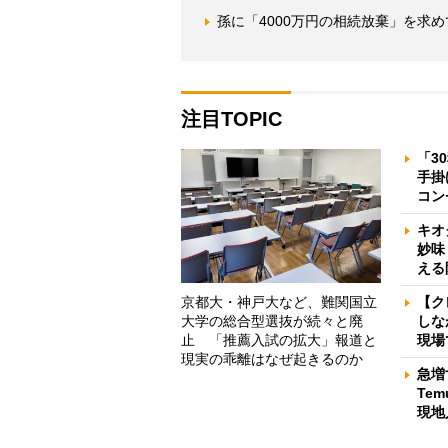
孫に「4000万円の相続放棄」を求
注目TOPIC
「3
手掛
コン
キオ
妙味
える
京都大・神戸大など、難関国立
【ク
大学の総合型選抜が続々と廃
しな
止 「推薦入試の拡大」報道と
現場
現実の乖離はなぜ起きるのか
急増
Te
現地