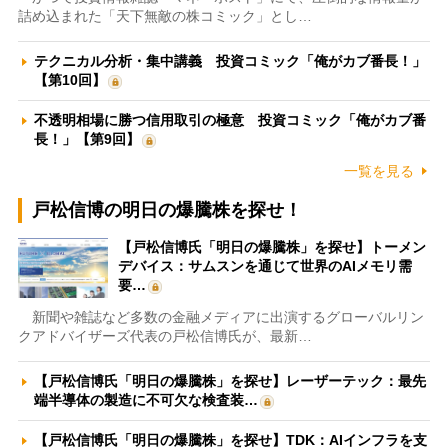
詰め込まれた「天下無敵の株コミック」とし…
テクニカル分析・集中講義 投資コミック「俺がカブ番長！」
【第10回】
不透明相場に勝つ信用取引の極意 投資コミック「俺がカブ番
長！」【第9回】
一覧を見る
戸松信博の明日の爆騰株を探せ！
【戸松信博氏「明日の爆騰株」を探せ】トーメン
デバイス：サムスンを通じて世界のAIメモリ需
要…
新聞や雑誌など多数の金融メディアに出演するグローバルリン
クアドバイザーズ代表の戸松信博氏が、最新…
【戸松信博氏「明日の爆騰株」を探せ】レーザーテック：最先
端半導体の製造に不可欠な検査装…
【戸松信博氏「明日の爆騰株」を探せ】TDK：AIインフラを支