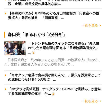
説 企業に成長投資の具体的な説…
【令和のPKOか】GPIFをめぐる片山財務相の「円資産への投
資拡大」発言の波紋 「国債重視」…
一覧を見る
森口亮「まるわかり市況分析」
「トレンド転換のスイッチになり得る」“介入慣
れ”した市場心理を変える「日米協調為替介入」
…
日米両政府が、約28年ぶりとなる円買いの協調介入に踏み切っ
た。米国も追加介入を辞さない姿勢を示して…
「キオクシア急落で含み損が膨らんで…」損失を投資家として
の成長につなげる4つの視点 …
「NYダウは高値更新、ナスダック・S&P500は足踏み」が意味
する米国株市場の変化 半…
一覧を見る