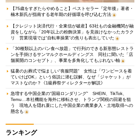
【75歳をすぎたらやめること】ベストセラー『定年後』著者・
楠木新氏が指南する老年期の好循環を呼び込む方法
【クレジット決済代行・全東信が破産】63社もの金融機関が融
資をしながら「20年以上の粉飾決算」を見抜けなかったカラク
リ 営業現場では“自転車操業”の焦りも表出していた
「30種類以上のパン食べ放題」で行列のできる新形態レストラ
ンを手掛けるサンマルクホールディングス 同社に聞いた「店
舗展開のコンセプト」、事業を多角化してもぶれない軸
猛暑のお葬式で悩ましい“喪服問題” 女性は「ワンピースを着
ていけばOK」という俗説に潜む誤解、なぜ「ジャケット」が
マストなのか？《1級葬祭ディレクターが解説》
急増する中国企業の“国籍ロンダリング” SHEIN、TikTok、
Temu…本社機能を海外に移転させ、トランプ関税の回避を狙
う 現地人を隠れ蓑にした中国企業の農業参入・土地取得への
懸念も
ランキング