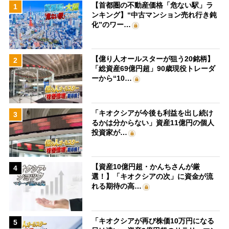
【首都圏の不動産価格「危ない駅」ラ
1
ンキング】“中古マンション売れ行き鈍
化”のワー…
【億り人オールスターが狙う20銘柄】
2
「総資産69億円超」90歳現役トレーダ
ーから“10…
「キオクシアが今後も利益を出し続け
3
るかは分からない」資産11億円の個人
投資家が…
【資産10億円超・かんちさんが厳
4
選！】「キオクシアの次」に資金が流
れる期待の高…
「キオクシアが再び株価10万円になる
5