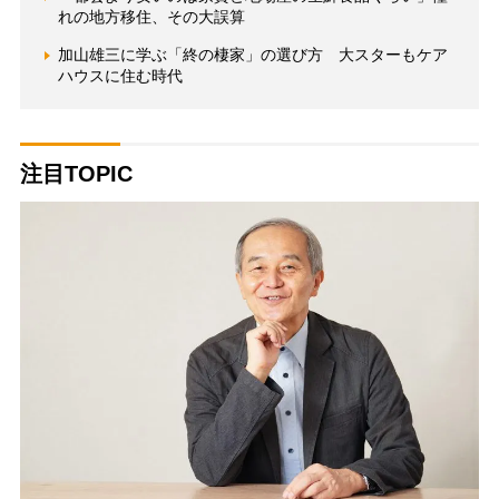
れの地方移住、その大誤算
加山雄三に学ぶ「終の棲家」の選び方 大スターもケア
ハウスに住む時代
注目TOPIC