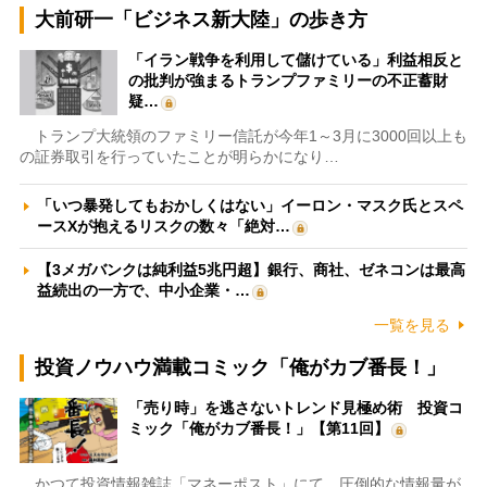
大前研一「ビジネス新大陸」の歩き方
「イラン戦争を利用して儲けている」利益相反と
の批判が強まるトランプファミリーの不正蓄財
疑…
トランプ大統領のファミリー信託が今年1～3月に3000回以上も
の証券取引を行っていたことが明らかになり…
「いつ暴発してもおかしくはない」イーロン・マスク氏とスペ
ースXが抱えるリスクの数々「絶対…
【3メガバンクは純利益5兆円超】銀行、商社、ゼネコンは最高
益続出の一方で、中小企業・…
一覧を見る
投資ノウハウ満載コミック「俺がカブ番長！」
「売り時」を逃さないトレンド見極め術 投資コ
ミック「俺がカブ番長！」【第11回】
かつて投資情報雑誌「マネーポスト」にて、圧倒的な情報量が