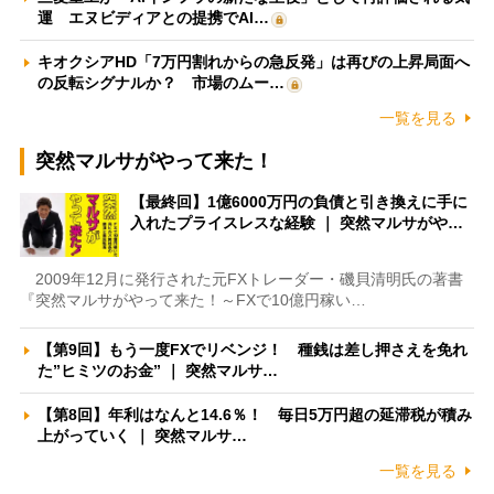
運 エヌビディアとの提携でAI…
キオクシアHD「7万円割れからの急反発」は再びの上昇局面へ
の反転シグナルか？ 市場のムー…
一覧を見る
突然マルサがやって来た！
【最終回】1億6000万円の負債と引き換えに手に
入れたプライスレスな経験 ｜ 突然マルサがや…
2009年12月に発行された元FXトレーダー・磯貝清明氏の著書
『突然マルサがやって来た！～FXで10億円稼い…
【第9回】もう一度FXでリベンジ！ 種銭は差し押さえを免れ
た”ヒミツのお金” ｜ 突然マルサ…
【第8回】年利はなんと14.6％！ 毎日5万円超の延滞税が積み
上がっていく ｜ 突然マルサ…
一覧を見る