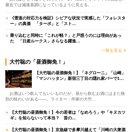
最近では減速基調になっているように見える。…
《雪道の対応力を検証》シビアな状況で実感した「フォレスタ
ー」の真価 「ターボ」と「スト…
乗り込むと同時に「これが軽？」と戸惑うのには理由があっ
た 「日産ルークス」さらなる躍進…
一覧を見る
大竹聡の「昼酒御免！」
【大竹聡の昼酒御免！】「ネグローニ」「山崎」
「マンハッタン」新宿三丁目の隠れ家バーで1…
お酒はいつ飲んでもいいものだが、昼から飲むお酒にはまた格
別の味わいがある――。ライター・作家の大竹…
【大竹聡の昼酒御免！】今の若者は「なめろう」や「キヌカツ
ギ」を知らないって本当？ 昔の…
【大竹聡の昼酒御免！】京急線で多摩川越えて「川崎の大衆酒