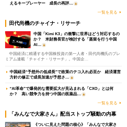
えるキープレーヤー 成長の再評…
一覧を見る
田代尚機のチャイナ・リサーチ
中国「Kimi K3」の衝撃に世界はどう対応するの
か？ 米財務長官が検討する「蒸留を行う中国
AI…
中国経済に精通する中国株投資の第一人者・田代尚機氏のプレ
ミアム連載「チャイナ・リサーチ」。中国企…
中国経済“予想外の低成長”で政策のテコ入れ必至か 経済運営
方針の修正で成長加速が予想さ…
“AI革命”で爆発的な需要拡大が見込まれる「CXO」とは何
か？ 高い競争力を持つ中国の医薬品…
一覧を見る
「みんなで大家さん」配当ストップ騒動の内幕
《ついに見えた問題の核心》「みんなで大家さ