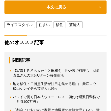
本文に戻る
ライフスタイル
住まい
移住
芸能人
他のオススメ記事
関連記事
【写真】近所の人たちと田植え、囲炉裏で料理も！財前
直見さんの大分Uターン移住生活
地方移住・二拠点生活が注目を集める理由 柴咲コウ、
松山ケンイチら芸能人も続々
ハワイで働く日本人ウエートレス 朝だけ週数日勤務で
「月収100万円」
「都会より安いのは家賃と地場産の生鮮食品くらい」憧