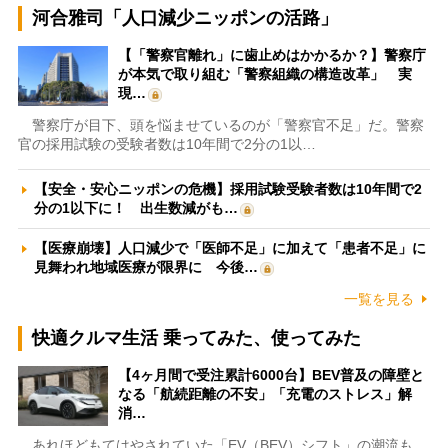
河合雅司「人口減少ニッポンの活路」
【「警察官離れ」に歯止めはかかるか？】警察庁
が本気で取り組む「警察組織の構造改革」 実
現…
警察庁が目下、頭を悩ませているのが「警察官不足」だ。警察
官の採用試験の受験者数は10年間で2分の1以…
【安全・安心ニッポンの危機】採用試験受験者数は10年間で2
分の1以下に！ 出生数減がも…
【医療崩壊】人口減少で「医師不足」に加えて「患者不足」に
見舞われ地域医療が限界に 今後…
一覧を見る
快適クルマ生活 乗ってみた、使ってみた
【4ヶ月間で受注累計6000台】BEV普及の障壁と
なる「航続距離の不安」「充電のストレス」解
消…
あれほどもてはやされていた「EV（BEV）シフト」の潮流も、