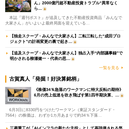
ん」2000億円超不動産投資トラブル“異常なく
ら…
本誌『週刊ポスト』が追及してきた不動産投資商品「みんなで
大家さん」がいよいよ最終局面を迎えている…
【独走スクープ・みんなで大家さん】二転三転した“成田プロ
ジェクト”の計画変更の裏で起き…
【追及スクープ・みんなで大家さん】独占入手“内部議事録”で
明かされる柳瀬健一・代表の思…
一覧を見る
古賀真人「発掘！好決算銘柄」
《株価34％急落のワークマンに特大反転の期待》
6月の売上低迷を吹き飛ばす第1四半期決算、…
6月3日に8330円をつけたワークマン（東証スタンダード・
7564）の株価は、わずか1カ月あまりで約34％下落…
三菱重工が「AIインフラの新たな主役」として再評価される気