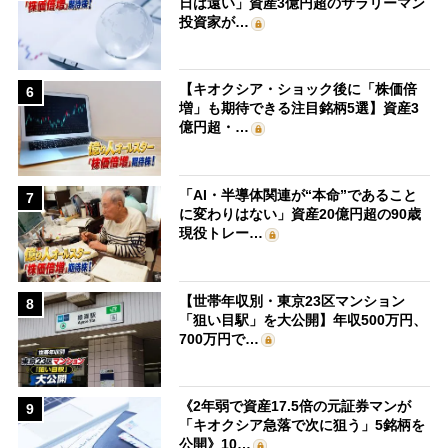
日は遠い」資産3億円超のサラリーマン
投資家が…
【キオクシア・ショック後に「株価倍
6
増」も期待できる注目銘柄5選】資産3
億円超・…
「AI・半導体関連が“本命”であること
7
に変わりはない」資産20億円超の90歳
現役トレー…
【世帯年収別・東京23区マンション
8
「狙い目駅」を大公開】年収500万円、
700万円で…
《2年弱で資産17.5倍の元証券マンが
9
「キオクシア急落で次に狙う」5銘柄を
公開》10…