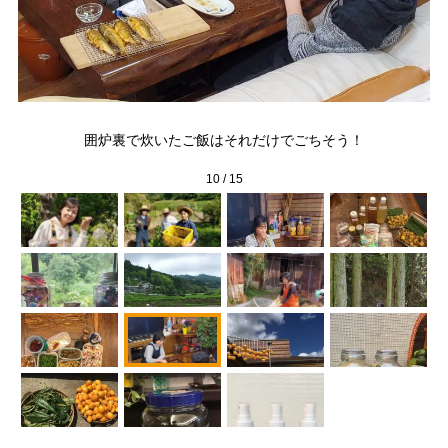
で、
秋
囲炉裏で炊いたご飯はそれだけでごちそう！
10
/
15