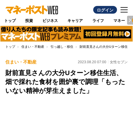
ログイン
トップ
投資
ビジネス
キャリア
ライフ
マネー
トップ
住まい・不動産
引っ越し・移住
財前直見さんの大分Uターン移住生
住まい・不動産
2023.08.20 07:00
女性セブン
財前直見さんの大分Uターン移住生活、
畑で採れた食材を囲炉裏で調理「もった
いない精神が芽生えました」
Loaded
:
100.00%
/
Unmute