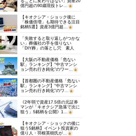
ることに変わりはない」資産20
億円超の90歳現役トレ…
【キオクシア・ショック後に
「株価倍増」も期待できる注目
銘柄5選】資産3億円超…
「失敗すると取り返しがつかな
い」葬儀社の手を借りない
「DIY葬」の落とし穴 素人
に…
【大阪の不動産価格「危ない
駅」ランキング】“中古マンシ
ョン売れ行き鈍化”のワー…
【首都圏の不動産価格「危ない
駅」ランキング】“中古マンシ
ョン売れ行き鈍化”のワ…
《2年弱で資産17.5倍の元証券
マンが「キオクシア急落で次に
狙う」5銘柄を公開》1…
【キオクシア・ショックの後に
狙う5銘柄】イベント投資家の
億り人・羽根英樹氏が…