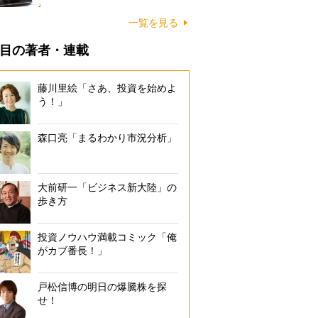
一覧を見る
目の著者・連載
藤川里絵「さあ、投資を始めよ
う！」
森口亮「まるわかり市況分析」
大前研一「ビジネス新大陸」の
歩き方
投資ノウハウ満載コミック「俺
がカブ番長！」
戸松信博の明日の爆騰株を探
せ！