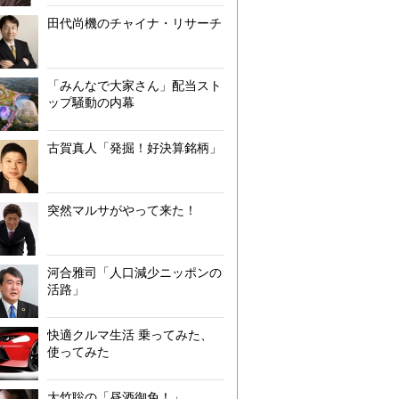
田代尚機のチャイナ・リサーチ
「みんなで大家さん」配当スト
の飾りは本来、“棚”の部品なのですが、素敵だったのでドアの上部に取
ップ騒動の内幕
にしました」（撮影／平林直己）
古賀真人「発掘！好決算銘柄」
突然マルサがやって来た！
河合雅司「人口減少ニッポンの
活路」
快適クルマ生活 乗ってみた、
使ってみた
大竹聡の「昼酒御免！」