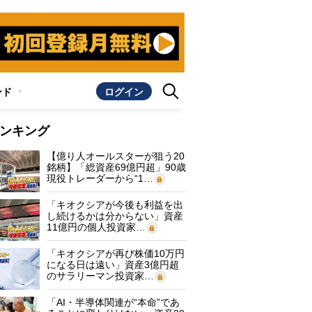
ンド
ログイン
ンキング
【億り人オールスターが狙う20
銘柄】「総資産69億円超」90歳
現役トレーダーから“1…
「キオクシアが今後も利益を出
し続けるかは分からない」資産
11億円の個人投資家…
「キオクシアが再び株価10万円
になる日は遠い」資産3億円超
のサラリーマン投資家…
「AI・半導体関連が“本命”であ