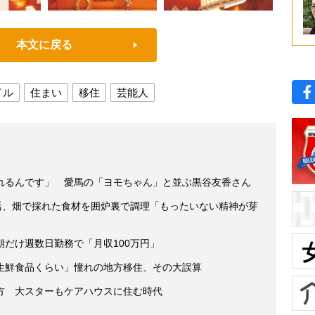
本文に戻る
イル
住まい
移住
芸能人
れるんです」 愛馬の「ヨモちゃん」と並ぶ黒谷友香さん
活、畑で採れた食材を囲炉裏で調理「もったいない精神が芽
だけ週数日勤務で「月収100万円」
生鮮食品くらい」憧れの地方移住、その大誤算
方 大スターもケアハウスに住む時代