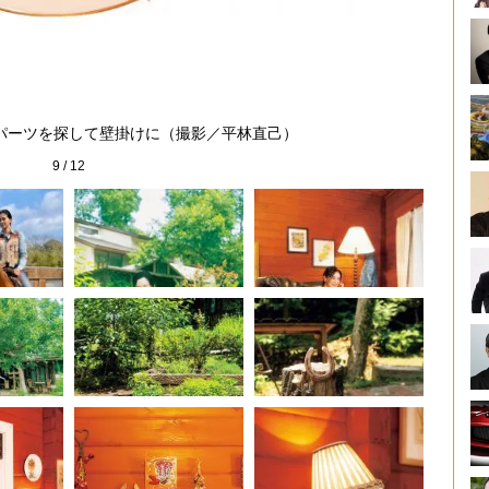
「鉄製
パーツを探して壁掛けに（撮影／平林直己）
9
/
12