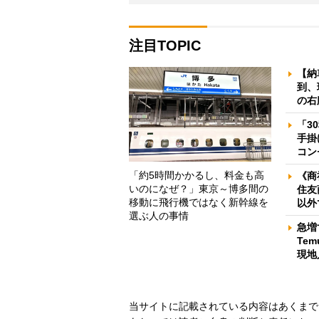
注目TOPIC
【納
到、
の右
「3
手掛
コン
「約5時間かかるし、料金も高
《商
いのになぜ？」東京～博多間の
住友
移動に飛行機ではなく新幹線を
以外
選ぶ人の事情
急増
Te
現地
当サイトに記載されている内容はあくまで