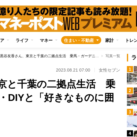
ア
ライフ
マネー
住まい・不動産
家計
トレ
黒谷友香さん、東京と千葉の二拠点生活 乗馬・ガーデニング・DIYと「好きなものに囲まれた暮らし」
写真一覧
ラ
1
2023.08.21 07:00
女性セブン
京と千葉の二拠点生活 乗
2
・DIYと「好きなものに囲
3
4
Loaded
: