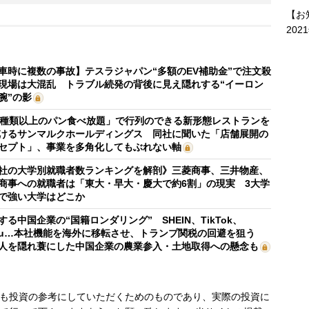
【お
202
車時に複数の事故】テスラジャパン“多額のEV補助金”で注文殺
現場は大混乱 トラブル続発の背後に見え隠れする“イーロン
腕”の影
0種類以上のパン食べ放題」で行列のできる新形態レストランを
けるサンマルクホールディングス 同社に聞いた「店舗展開の
セプト」、事業を多角化してもぶれない軸
社の大学別就職者数ランキングを解剖》三菱商事、三井物産、
商事への就職者は「東大・早大・慶大で約6割」の現実 3大学
で強い大学はどこか
する中国企業の“国籍ロンダリング” SHEIN、TikTok、
mu…本社機能を海外に移転させ、トランプ関税の回避を狙う
人を隠れ蓑にした中国企業の農業参入・土地取得への懸念も
も投資の参考にしていただくためのものであり、実際の投資に