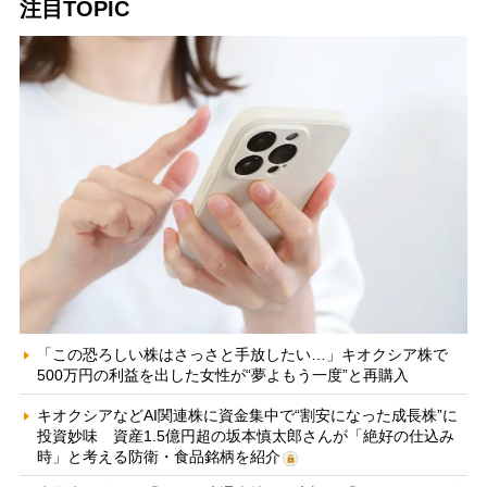
注目TOPIC
「この恐ろしい株はさっさと手放したい…」キオクシア株で
500万円の利益を出した女性が“夢よもう一度”と再購入
キオクシアなどAI関連株に資金集中で“割安になった成長株”に
投資妙味 資産1.5億円超の坂本慎太郎さんが「絶好の仕込み
時」と考える防衛・食品銘柄を紹介