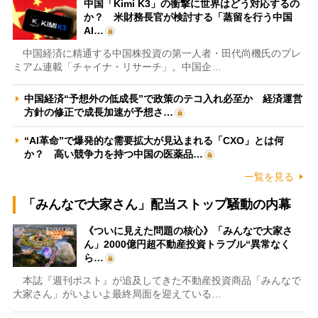
中国「Kimi K3」の衝撃に世界はどう対応するの
か？ 米財務長官が検討する「蒸留を行う中国
AI…
中国経済に精通する中国株投資の第一人者・田代尚機氏のプレ
ミアム連載「チャイナ・リサーチ」。中国企…
中国経済“予想外の低成長”で政策のテコ入れ必至か 経済運営
方針の修正で成長加速が予想さ…
“AI革命”で爆発的な需要拡大が見込まれる「CXO」とは何
か？ 高い競争力を持つ中国の医薬品…
一覧を見る
「みんなで大家さん」配当ストップ騒動の内幕
《ついに見えた問題の核心》「みんなで大家さ
ん」2000億円超不動産投資トラブル“異常なく
ら…
本誌『週刊ポスト』が追及してきた不動産投資商品「みんなで
大家さん」がいよいよ最終局面を迎えている…