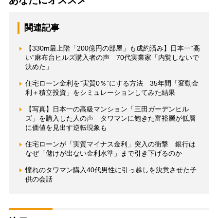
関連記事
【330m最上階「200億円の部屋」も成約済み】日本一“高
い”麻布台ヒルズ購入者の声 70代実業家「内覧しないで
決めた」
住宅ローン金利を“実質0％”にする方法 35年間「変動金
利＋積立投資」をシミュレーションしてみた結果
【写真】日本一の高級マンション「三田ガーデンヒル
ズ」を購入した人の声 タワマンに飽きた富裕層が低層
に価値を見出す逆転現象も
住宅ローンが「実質マイナス金利」突入の衝撃 銀行は
なぜ「儲けが出ない金利水準」まで引き下げるのか
憧れのタワマン購入40代男性に引っ越しを決意させた子
供の会話