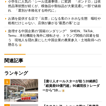
小学生に人気の「シール流通事情」に変調 「ボンドロ」は依
然品薄状態が続くが、模倣品や類似品が大量流通し一部で値崩
れ 「選別が本格化する時代に」
お酒を提供する店で「出禁」になる客のトホホな生態 嘔吐や
粗相だけじゃない、店側が嫌がる“最悪の客”とは
急増する中国企業の“国籍ロンダリング” SHEIN、TikTok、
Temu…本社機能を海外に移転させ、トランプ関税の回避を狙
う 現地人を隠れ蓑にした中国企業の農業参入・土地取得への
懸念も
関連記事
ランキング
【億り人オールスターが狙う20銘柄】
1
「総資産69億円超」90歳現役トレーダ
ーから“10…