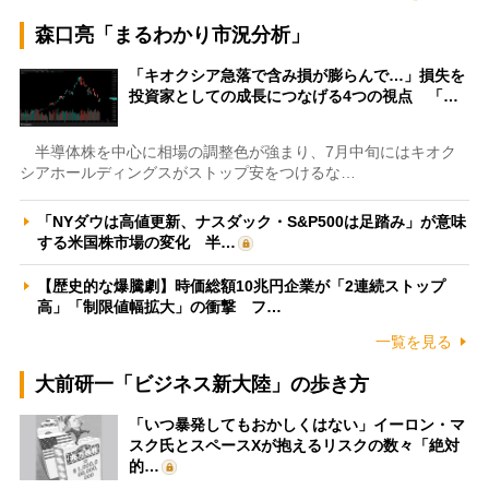
森口亮「まるわかり市況分析」
「キオクシア急落で含み損が膨らんで…」損失を
投資家としての成長につなげる4つの視点 「…
半導体株を中心に相場の調整色が強まり、7月中旬にはキオク
シアホールディングスがストップ安をつけるな…
「NYダウは高値更新、ナスダック・S&P500は足踏み」が意味
する米国株市場の変化 半…
【歴史的な爆騰劇】時価総額10兆円企業が「2連続ストップ
高」「制限値幅拡大」の衝撃 フ…
一覧を見る
大前研一「ビジネス新大陸」の歩き方
「いつ暴発してもおかしくはない」イーロン・マ
スク氏とスペースXが抱えるリスクの数々「絶対
的…