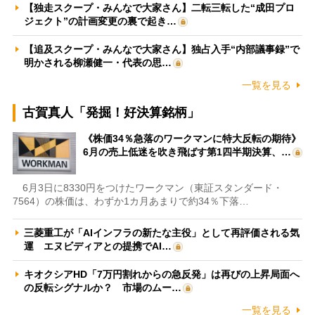
【独走スクープ・みんなで大家さん】二転三転した“成田プロ
ジェクト”の計画変更の裏で起き…
【追及スクープ・みんなで大家さん】独占入手“内部議事録”で
明かされる柳瀬健一・代表の思…
一覧を見る
古賀真人「発掘！好決算銘柄」
《株価34％急落のワークマンに特大反転の期待》
6月の売上低迷を吹き飛ばす第1四半期決算、…
6月3日に8330円をつけたワークマン（東証スタンダード・
7564）の株価は、わずか1カ月あまりで約34％下落…
三菱重工が「AIインフラの新たな主役」として再評価される気
運 エヌビディアとの提携でAI…
キオクシアHD「7万円割れからの急反発」は再びの上昇局面へ
の反転シグナルか？ 市場のムー…
一覧を見る