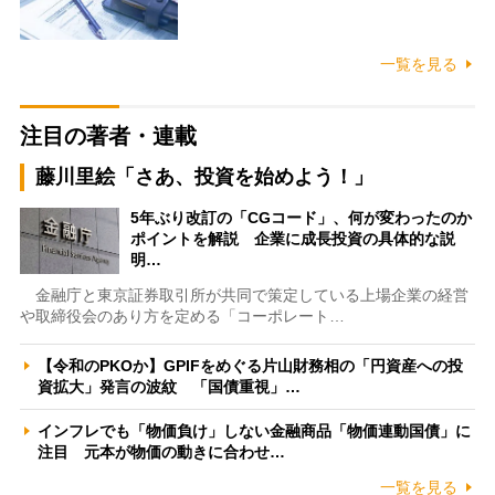
一覧を見る
注目の著者・連載
藤川里絵「さあ、投資を始めよう！」
5年ぶり改訂の「CGコード」、何が変わったのか
ポイントを解説 企業に成長投資の具体的な説
明…
金融庁と東京証券取引所が共同で策定している上場企業の経営
や取締役会のあり方を定める「コーポレート…
【令和のPKOか】GPIFをめぐる片山財務相の「円資産への投
資拡大」発言の波紋 「国債重視」…
インフレでも「物価負け」しない金融商品「物価連動国債」に
注目 元本が物価の動きに合わせ…
一覧を見る