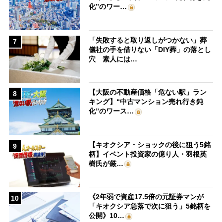
化”のワー…
「失敗すると取り返しがつかない」葬
7
儀社の手を借りない「DIY葬」の落とし
穴 素人には…
【大阪の不動産価格「危ない駅」ラン
8
キング】“中古マンション売れ行き鈍
化”のワース…
【キオクシア・ショックの後に狙う5銘
9
柄】イベント投資家の億り人・羽根英
樹氏が厳…
《2年弱で資産17.5倍の元証券マンが
10
「キオクシア急落で次に狙う」5銘柄を
公開》10…