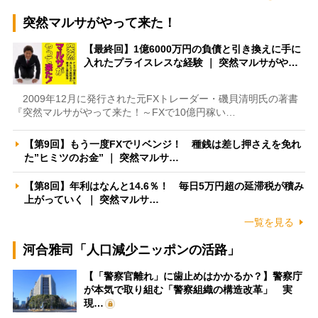
突然マルサがやって来た！
【最終回】1億6000万円の負債と引き換えに手に
入れたプライスレスな経験 ｜ 突然マルサがや…
2009年12月に発行された元FXトレーダー・磯貝清明氏の著書
『突然マルサがやって来た！～FXで10億円稼い…
【第9回】もう一度FXでリベンジ！ 種銭は差し押さえを免れ
た”ヒミツのお金” ｜ 突然マルサ…
【第8回】年利はなんと14.6％！ 毎日5万円超の延滞税が積み
上がっていく ｜ 突然マルサ…
一覧を見る
河合雅司「人口減少ニッポンの活路」
【「警察官離れ」に歯止めはかかるか？】警察庁
が本気で取り組む「警察組織の構造改革」 実
現…