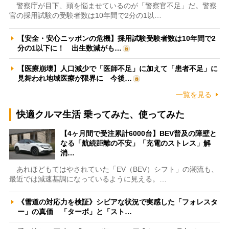
警察庁が目下、頭を悩ませているのが「警察官不足」だ。警察
官の採用試験の受験者数は10年間で2分の1以…
【安全・安心ニッポンの危機】採用試験受験者数は10年間で2
分の1以下に！ 出生数減がも…
【医療崩壊】人口減少で「医師不足」に加えて「患者不足」に
見舞われ地域医療が限界に 今後…
一覧を見る
快適クルマ生活 乗ってみた、使ってみた
【4ヶ月間で受注累計6000台】BEV普及の障壁と
なる「航続距離の不安」「充電のストレス」解
消…
あれほどもてはやされていた「EV（BEV）シフト」の潮流も、
最近では減速基調になっているように見える。…
《雪道の対応力を検証》シビアな状況で実感した「フォレスタ
ー」の真価 「ターボ」と「スト…