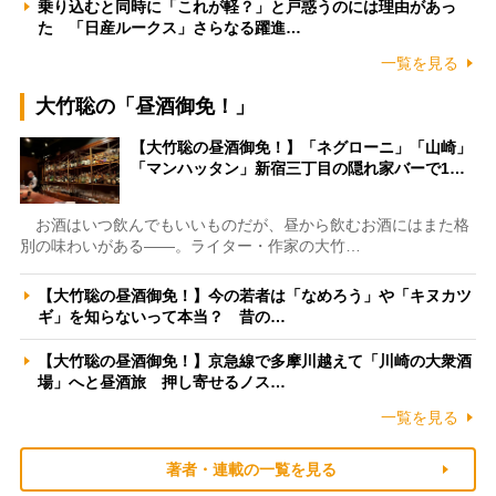
乗り込むと同時に「これが軽？」と戸惑うのには理由があっ
た 「日産ルークス」さらなる躍進…
一覧を見る
大竹聡の「昼酒御免！」
【大竹聡の昼酒御免！】「ネグローニ」「山崎」
「マンハッタン」新宿三丁目の隠れ家バーで1…
お酒はいつ飲んでもいいものだが、昼から飲むお酒にはまた格
別の味わいがある――。ライター・作家の大竹…
【大竹聡の昼酒御免！】今の若者は「なめろう」や「キヌカツ
ギ」を知らないって本当？ 昔の…
【大竹聡の昼酒御免！】京急線で多摩川越えて「川崎の大衆酒
場」へと昼酒旅 押し寄せるノス…
一覧を見る
著者・連載の一覧を見る