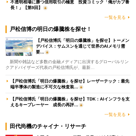
不透明相場に勝つ信用取引の極意 投資コミック「俺がカブ番
長！」【第9回】
一覧を見る
戸松信博の明日の爆騰株を探せ！
【戸松信博氏「明日の爆騰株」を探せ】トーメン
デバイス：サムスンを通じて世界のAIメモリ需
要…
新聞や雑誌など多数の金融メディアに出演するグローバルリン
クアドバイザーズ代表の戸松信博氏が、最新…
【戸松信博氏「明日の爆騰株」を探せ】レーザーテック：最先
端半導体の製造に不可欠な検査装…
【戸松信博氏「明日の爆騰株」を探せ】TDK：AIインフラを支
えるキープレーヤー 成長の再評…
一覧を見る
田代尚機のチャイナ・リサーチ