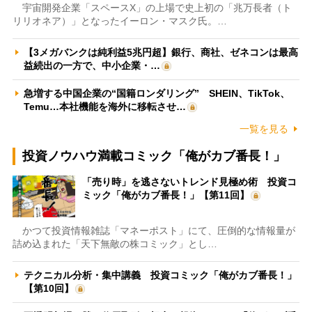
宇宙開発企業「スペースX」の上場で史上初の「兆万長者（ト
リリオネア）」となったイーロン・マスク氏。…
【3メガバンクは純利益5兆円超】銀行、商社、ゼネコンは最高
益続出の一方で、中小企業・…
急増する中国企業の“国籍ロンダリング” SHEIN、TikTok、
Temu…本社機能を海外に移転させ…
一覧を見る
投資ノウハウ満載コミック「俺がカブ番長！」
「売り時」を逃さないトレンド見極め術 投資コ
ミック「俺がカブ番長！」【第11回】
かつて投資情報雑誌「マネーポスト」にて、圧倒的な情報量が
詰め込まれた「天下無敵の株コミック」とし…
テクニカル分析・集中講義 投資コミック「俺がカブ番長！」
【第10回】