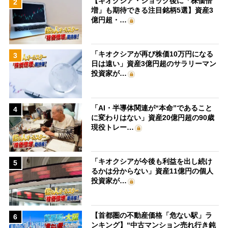
【キオクシア・ショック後に「株価倍
2
増」も期待できる注目銘柄5選】資産3
億円超・…
「キオクシアが再び株価10万円になる
3
日は遠い」資産3億円超のサラリーマン
投資家が…
「AI・半導体関連が“本命”であること
4
に変わりはない」資産20億円超の90歳
現役トレー…
「キオクシアが今後も利益を出し続け
5
るかは分からない」資産11億円の個人
投資家が…
【首都圏の不動産価格「危ない駅」ラ
6
ンキング】“中古マンション売れ行き鈍