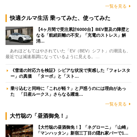
一覧を見る
快適クルマ生活 乗ってみた、使ってみた
【4ヶ月間で受注累計6000台】BEV普及の障壁と
なる「航続距離の不安」「充電のストレス」解
消…
あれほどもてはやされていた「EV（BEV）シフト」の潮流も、
最近では減速基調になっているように見える。…
《雪道の対応力を検証》シビアな状況で実感した「フォレスタ
ー」の真価 「ターボ」と「スト…
乗り込むと同時に「これが軽？」と戸惑うのには理由があっ
た 「日産ルークス」さらなる躍進…
一覧を見る
大竹聡の「昼酒御免！」
【大竹聡の昼酒御免！】「ネグローニ」「山崎」
「マンハッタン」新宿三丁目の隠れ家バーで1…