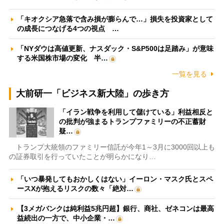
「キオクシア急落で含み損が膨らんで…」損失を投資家として
の成長につなげる4つの視点 …
「NYダウは高値更新、ナスダック・S&P500は足踏み」が意味
する米国株市場の変化 半…
一覧を見る
大前研一「ビジネス新大陸」の歩き方
「イラン戦争を利用して儲けている」利益相反と
の批判が強まるトランプファミリーの不正蓄財
疑…
トランプ大統領のファミリー信託が今年1～3月に3000回以上も
の証券取引を行っていたことが明らかになり…
「いつ暴発してもおかしくはない」イーロン・マスク氏とスペ
ースXが抱えるリスクの数々「絶対…
【3メガバンクは純利益5兆円超】銀行、商社、ゼネコンは最高
益続出の一方で、中小企業・…