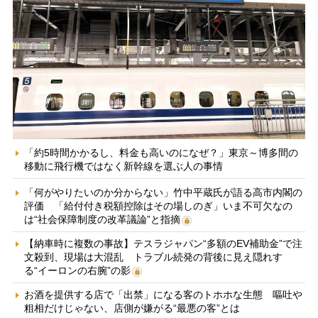
「約5時間かかるし、料金も高いのになぜ？」東京～博多間の
移動に飛行機ではなく新幹線を選ぶ人の事情
「何がやりたいのか分からない」竹中平蔵氏が語る高市内閣の
評価 「給付付き税額控除はその場しのぎ」いま不可欠なの
は“社会保障制度の改革議論”と指摘
【納車時に複数の事故】テスラジャパン“多額のEV補助金”で注
文殺到、現場は大混乱 トラブル続発の背後に見え隠れす
る“イーロンの右腕”の影
お酒を提供する店で「出禁」になる客のトホホな生態 嘔吐や
粗相だけじゃない、店側が嫌がる“最悪の客”とは