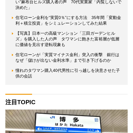
い”麻布台ヒルズ購入者の声 70代実業家「内覧しないで
決めた」
住宅ローン金利を“実質0％”にする方法 35年間「変動金
利＋積立投資」をシミュレーションしてみた結果
【写真】日本一の高級マンション「三田ガーデンヒル
ズ」を購入した人の声 タワマンに飽きた富裕層が低層
に価値を見出す逆転現象も
住宅ローンが「実質マイナス金利」突入の衝撃 銀行は
なぜ「儲けが出ない金利水準」まで引き下げるのか
憧れのタワマン購入40代男性に引っ越しを決意させた子
供の会話
注目TOPIC