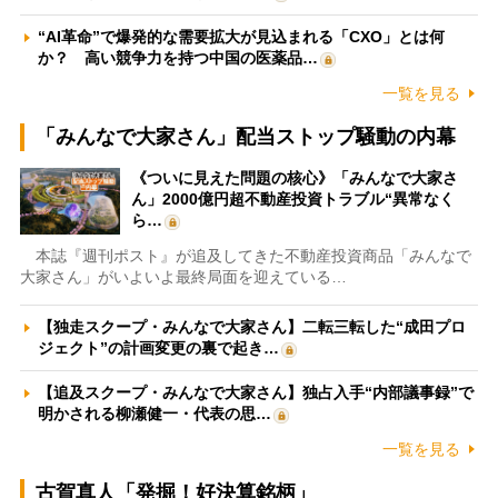
“AI革命”で爆発的な需要拡大が見込まれる「CXO」とは何
か？ 高い競争力を持つ中国の医薬品…
一覧を見る
「みんなで大家さん」配当ストップ騒動の内幕
《ついに見えた問題の核心》「みんなで大家さ
ん」2000億円超不動産投資トラブル“異常なく
ら…
本誌『週刊ポスト』が追及してきた不動産投資商品「みんなで
大家さん」がいよいよ最終局面を迎えている…
【独走スクープ・みんなで大家さん】二転三転した“成田プロ
ジェクト”の計画変更の裏で起き…
【追及スクープ・みんなで大家さん】独占入手“内部議事録”で
明かされる柳瀬健一・代表の思…
一覧を見る
古賀真人「発掘！好決算銘柄」