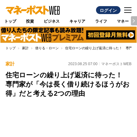
ログイン
トップ
投資
ビジネス
キャリア
ライフ
マネー
トップ
家計
借りる・ローン
住宅ローンの繰り上げ返済に待った！ 専門家
家計
2023.08.25 07:00
マネーポストWEB
住宅ローンの繰り上げ返済に待った！
専門家が「今は長く借り続けるほうがお
得」だと考える2つの理由
Loaded
:
100.00%
/
Unmute