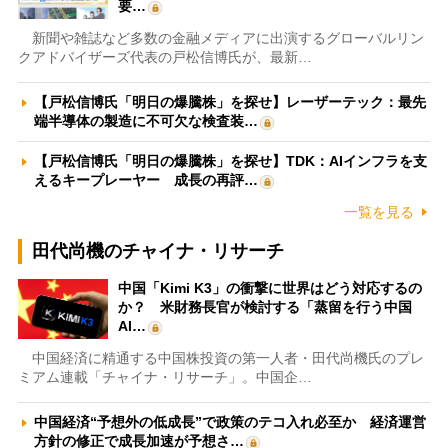
要…
新聞や雑誌など多数の金融メディアに出演するグローバルリン
クアドバイザーズ代表の戸松信博氏が、最新…
【戸松信博氏「明日の爆騰株」を探せ】レーザーテック：最先
端半導体の製造に不可欠な検査装…
【戸松信博氏「明日の爆騰株」を探せ】TDK：AIインフラを支
えるキープレーヤー 成長の再評…
一覧を見る
田代尚機のチャイナ・リサーチ
中国「Kimi K3」の衝撃に世界はどう対応するの
か？ 米財務長官が検討する「蒸留を行う中国
AI…
中国経済に精通する中国株投資の第一人者・田代尚機氏のプレ
ミアム連載「チャイナ・リサーチ」。中国企…
中国経済“予想外の低成長”で政策のテコ入れ必至か 経済運営
方針の修正で成長加速が予想さ…