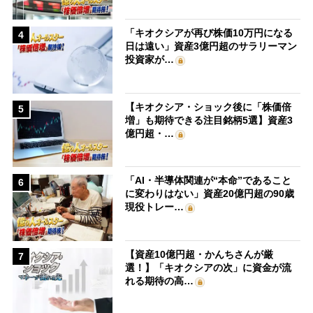
「キオクシアが再び株価10万円になる
4
日は遠い」資産3億円超のサラリーマン
投資家が…
【キオクシア・ショック後に「株価倍
5
増」も期待できる注目銘柄5選】資産3
億円超・…
「AI・半導体関連が“本命”であること
6
に変わりはない」資産20億円超の90歳
現役トレー…
【資産10億円超・かんちさんが厳
7
選！】「キオクシアの次」に資金が流
れる期待の高…