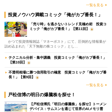
一覧を見る
投資ノウハウ満載コミック「俺がカブ番長！」
「売り時」を逃さないトレンド見極め術 投資コ
ミック「俺がカブ番長！」【第11回】
かつて投資情報雑誌「マネーポスト」にて、圧倒的な情報量が
詰め込まれた「天下無敵の株コミック」とし…
テクニカル分析・集中講義 投資コミック「俺がカブ番長！」
【第10回】
不透明相場に勝つ信用取引の極意 投資コミック「俺がカブ番
長！」【第9回】
一覧を見る
戸松信博の明日の爆騰株を探せ！
【戸松信博氏「明日の爆騰株」を探せ】トーメン
デバイス：サムスンを通じて世界のAIメモリ需