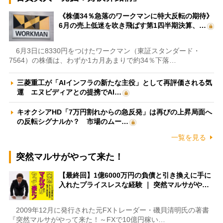
《株価34％急落のワークマンに特大反転の期待》
6月の売上低迷を吹き飛ばす第1四半期決算、…
6月3日に8330円をつけたワークマン（東証スタンダード・
7564）の株価は、わずか1カ月あまりで約34％下落…
三菱重工が「AIインフラの新たな主役」として再評価される気
運 エヌビディアとの提携でAI…
キオクシアHD「7万円割れからの急反発」は再びの上昇局面へ
の反転シグナルか？ 市場のムー…
一覧を見る
突然マルサがやって来た！
【最終回】1億6000万円の負債と引き換えに手に
入れたプライスレスな経験 ｜ 突然マルサがや…
2009年12月に発行された元FXトレーダー・磯貝清明氏の著書
『突然マルサがやって来た！～FXで10億円稼い…