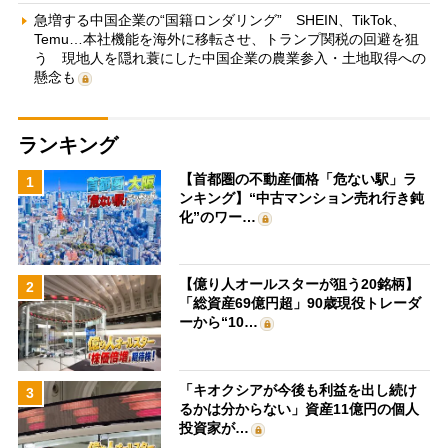
急増する中国企業の“国籍ロンダリング” SHEIN、TikTok、
Temu…本社機能を海外に移転させ、トランプ関税の回避を狙
う 現地人を隠れ蓑にした中国企業の農業参入・土地取得への
懸念も
ランキング
【首都圏の不動産価格「危ない駅」ラ
1
ンキング】“中古マンション売れ行き鈍
化”のワー…
【億り人オールスターが狙う20銘柄】
2
「総資産69億円超」90歳現役トレーダ
ーから“10…
「キオクシアが今後も利益を出し続け
3
るかは分からない」資産11億円の個人
投資家が…