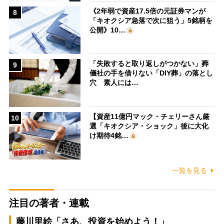
《2年弱で資産17.5倍の元証券マンが
8
「キオクシア急落で次に狙う」5銘柄を
公開》10…
「失敗すると取り返しがつかない」葬
9
儀社の手を借りない「DIY葬」の落とし
穴 素人には…
【資産11億円マック・チェリーさん厳
10
選「キオクシア・ショック」後に大化
け期待4銘…
一覧を見る
注目の著者・連載
藤川里絵「さあ、投資を始めよう！」