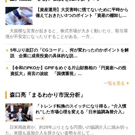
【資産運用】大災害時に慌てないために平時から
備えておきたい3つのポイント「資産の棚卸し…
大規模な災害が起きると、株式市場が大きく動いたり、取引環
境が不安定になったりすることがある。一方…
5年ぶり改訂の「CGコード」、何が変わったのかポイントを解
説 企業に成長投資の具体的な説…
【令和のPKOか】GPIFをめぐる片山財務相の「円資産への投
資拡大」発言の波紋 「国債重視」…
一覧を見る
森口亮「まるわかり市況分析」
「トレンド転換のスイッチになり得る」“介入慣
れ”した市場心理を変える「日米協調為替介入」
…
日米両政府が、約28年ぶりとなる円買いの協調介入に踏み切っ
た。米国も追加介入を辞さない姿勢を示して…