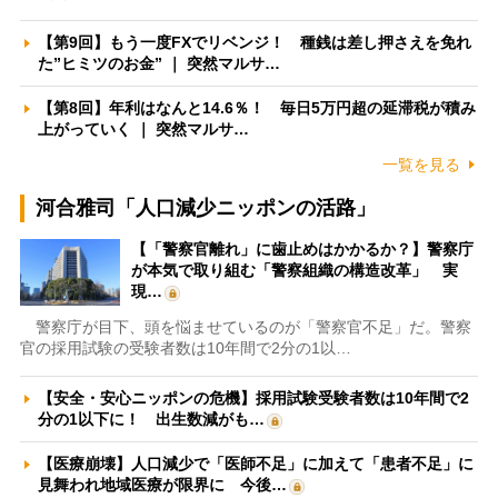
【第9回】もう一度FXでリベンジ！ 種銭は差し押さえを免れ
た”ヒミツのお金” ｜ 突然マルサ…
【第8回】年利はなんと14.6％！ 毎日5万円超の延滞税が積み
上がっていく ｜ 突然マルサ…
一覧を見る
河合雅司「人口減少ニッポンの活路」
【「警察官離れ」に歯止めはかかるか？】警察庁
が本気で取り組む「警察組織の構造改革」 実
現…
警察庁が目下、頭を悩ませているのが「警察官不足」だ。警察
官の採用試験の受験者数は10年間で2分の1以…
【安全・安心ニッポンの危機】採用試験受験者数は10年間で2
分の1以下に！ 出生数減がも…
【医療崩壊】人口減少で「医師不足」に加えて「患者不足」に
見舞われ地域医療が限界に 今後…